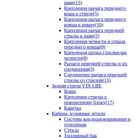
раме(15)
Крепления рычага переднего
коша к стреле(5)
Крепления рычага переднего
ковша к ковшу(10)
Крепления рычага передней
стрелы к раме(2)
Крепления челюсти и отвала
переднего ковша(9)
Крепления штока г/цилиндра
челюсти(8)
Рычаги передней стрелы и их
соединения(3)
Соединение рычага передней
стрелы со стрелой(13)
Задняя стрела VIN LBE
Ковш
Крепление стрелы к
поворотному блоку(17)
Каретка
Кабина, кузовные детали
Система кондиционирования и
отопления
Стекла
Топливный бак