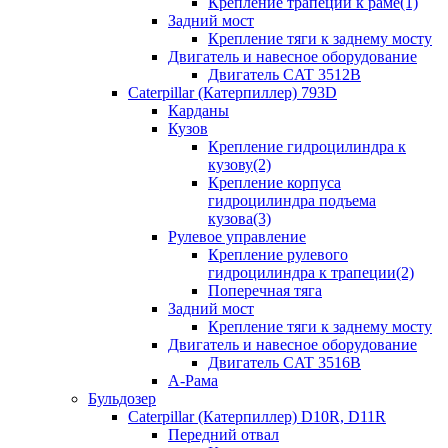
Крепление трапеции к раме(1)
Задний мост
Крепление тяги к заднему мосту
Двигатель и навесное оборудование
Двигатель CAT 3512B
Caterpillar (Катерпиллер) 793D
Карданы
Кузов
Крепление гидроцилиндра к
кузову(2)
Крепление корпуса
гидроцилиндра подъема
кузова(3)
Рулевое управление
Крепление рулевого
гидроцилиндра к трапеции(2)
Поперечная тяга
Задний мост
Крепление тяги к заднему мосту
Двигатель и навесное оборудование
Двигатель CAT 3516B
А-Рама
Бульдозер
Caterpillar (Катерпиллер) D10R, D11R
Передний отвал