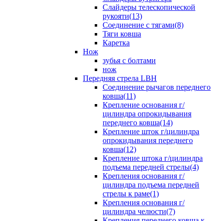
Слайдеры телескопической
рукояти(13)
Соединение с тягами(8)
Тяги ковша
Каретка
Нож
зубья с болтами
нож
Передняя стрела LBH
Cоединение рычагов переднего
ковша(11)
Крепление основания г/
цилиндра опрокидывания
переднего ковша(14)
Крепление шток г/цилиндра
опрокидывания переднего
ковша(12)
Крепление штока г/цилиндра
подъема передней стрелы(4)
Крепления основания г/
цилиндра подъема передней
стрелы к раме(1)
Крепления основания г/
цилиндра челюсти(7)
Крепления переднего ковша к