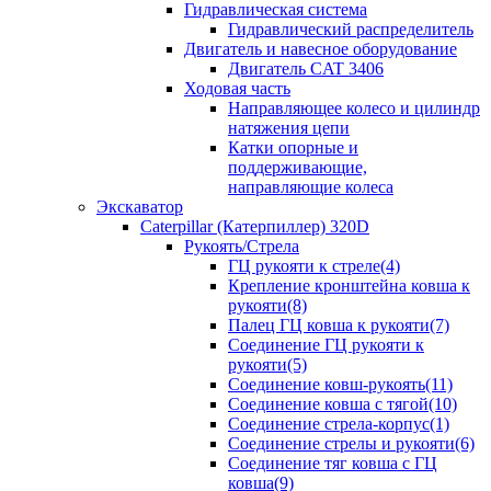
Гидравлическая система
Гидравлический распределитель
Двигатель и навесное оборудование
Двигатель CAT 3406
Ходовая часть
Направляющее колесо и цилиндр
натяжения цепи
Катки опорные и
поддерживающие,
направляющие колеса
Экскаватор
Caterpillar (Катерпиллер) 320D
Рукоять/Стрела
ГЦ рукояти к стреле(4)
Крепление кронштейна ковша к
рукояти(8)
Палец ГЦ ковша к рукояти(7)
Соединение ГЦ рукояти к
рукояти(5)
Соединение ковш-рукоять(11)
Соединение ковша с тягой(10)
Соединение стрела-корпус(1)
Соединение стрелы и рукояти(6)
Соединение тяг ковша с ГЦ
ковша(9)