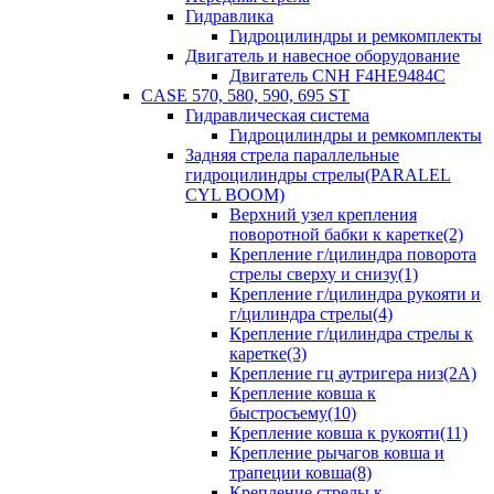
Гидравлика
Гидроцилиндры и ремкомплекты
Двигатель и навесное оборудование
Двигатель CNH F4HE9484C
CASE 570, 580, 590, 695 ST
Гидравлическая система
Гидроцилиндры и ремкомплекты
Задняя стрела параллельные
гидроцилиндры стрелы(PARALEL
CYL BOOM)
Верхний узел крепления
поворотной бабки к каретке(2)
Крепление г/цилиндра поворота
стрелы сверху и снизу(1)
Крепление г/цилиндра рукояти и
г/цилиндра стрелы(4)
Крепление г/цилиндра стрелы к
каретке(3)
Крепление гц аутригера низ(2А)
Крепление ковша к
быстросъему(10)
Крепление ковша к рукояти(11)
Крепление рычагов ковша и
трапеции ковша(8)
Крепление стрелы к