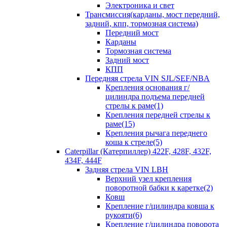
Электроника и свет
Трансмиссия(карданы, мост передний,
задний, кпп, тормозная система)
Передний мост
Карданы
Тормозная система
Задний мост
КПП
Передняя стрела VIN SJL/SEF/NBA
Крепления основания г/
цилиндра подъема передней
стрелы к раме(1)
Крепления передней стрелы к
раме(15)
Крепления рычага переднего
коша к стреле(5)
Caterpillar (Катерпиллер) 422F, 428F, 432F,
434F, 444F
Задняя стрела VIN LBH
Верхний узел крепления
поворотной бабки к каретке(2)
Ковш
Крепление г/цилиндра ковша к
рукояти(6)
Крепление г/цилиндра поворота