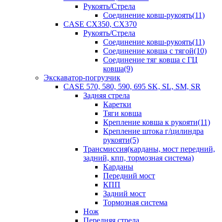
Рукоять/Стрела
Соединение ковш-рукоять(11)
CASE CX350, CX370
Рукоять/Стрела
Соединение ковш-рукоять(11)
Соединение ковша с тягой(10)
Соединение тяг ковша с ГЦ
ковша(9)
Экскаватор-погрузчик
CASE 570, 580, 590, 695 SK, SL, SM, SR
Задняя стрела
Каретки
Тяги ковша
Крепление ковша к рукояти(11)
Крепление штока г/цилиндра
рукояти(5)
Трансмиссия(карданы, мост передний,
задний, кпп, тормозная система)
Карданы
Передний мост
КПП
Задний мост
Тормозная система
Нож
Передняя стрела