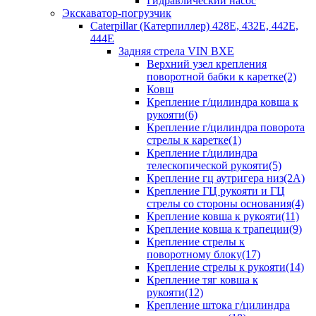
Гидравлический насос
Экскаватор-погрузчик
Caterpillar (Катерпиллер) 428E, 432E, 442E,
444E
Задняя стрела VIN BXE
Верхний узел крепления
поворотной бабки к каретке(2)
Ковш
Крепление г/цилиндра ковша к
рукояти(6)
Крепление г/цилиндра поворота
стрелы к каретке(1)
Крепление г/цилиндра
телескопической рукояти(5)
Крепление гц аутригера низ(2А)
Крепление ГЦ рукояти и ГЦ
стрелы со стороны основания(4)
Крепление ковша к рукояти(11)
Крепление ковша к трапеции(9)
Крепление стрелы к
поворотному блоку(17)
Крепление стрелы к рукояти(14)
Крепление тяг ковша к
рукояти(12)
Крепление штока г/цилиндра