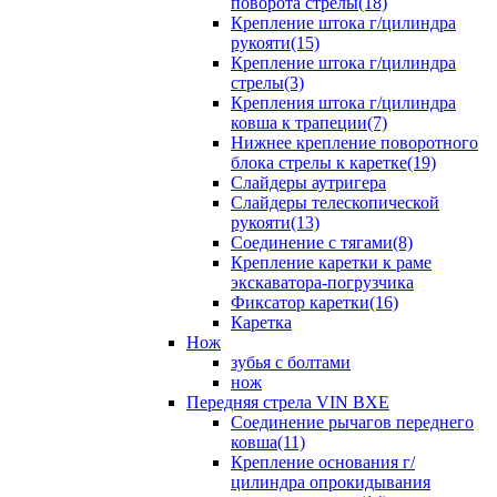
поворота стрелы(18)
Крепление штока г/цилиндра
рукояти(15)
Крепление штока г/цилиндра
стрелы(3)
Крепления штока г/цилиндра
ковша к трапеции(7)
Нижнее крепление поворотного
блока стрелы к каретке(19)
Слайдеры аутригера
Слайдеры телескопической
рукояти(13)
Соединение с тягами(8)
Крепление каретки к раме
экскаватора-погрузчика
Фиксатор каретки(16)
Каретка
Нож
зубья с болтами
нож
Передняя стрела VIN BXE
Cоединение рычагов переднего
ковша(11)
Крепление основания г/
цилиндра опрокидывания