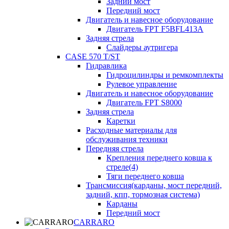
Задний мост
Передний мост
Двигатель и навесное оборудование
Двигатель FPT F5BFL413A
Задняя стрела
Слайдеры аутригера
CASE 570 T/ST
Гидравлика
Гидроцилиндры и ремкомплекты
Рулевое управление
Двигатель и навесное оборудование
Двигатель FPT S8000
Задняя стрела
Каретки
Расходные материалы для
обслуживания техники
Передняя стрела
Крепления переднего ковша к
стреле(4)
Тяги переднего ковша
Трансмиссия(карданы, мост передний,
задний, кпп, тормозная система)
Карданы
Передний мост
CARRARO