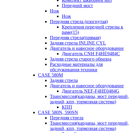
Комплект шкворней низ
Передний мост
Нож
Нож
Передняя стрела (изогнутая)
Крепления передней стрелы к
раме(15)
Передняя стрела(прямая)
Задняя стрела INLINE CYL
Двигатель и навесное оборудование
Двигатель CNH F4HE9484C
Задняя стрела старого образца
Расходные материалы для
обслуживания техники
CASE 580M
Задняя стрела
Двигатель и навесное оборудование
Двигатель NEF-F4HE0484G
Трансмиссия(карданы, мост передний,
задний, кпп, тормозная система)
КПП
CASE 580N, 590SN
Передняя стрела
Трансмиссия(карданы, мост передний,
задний, кпп, тормозная система)