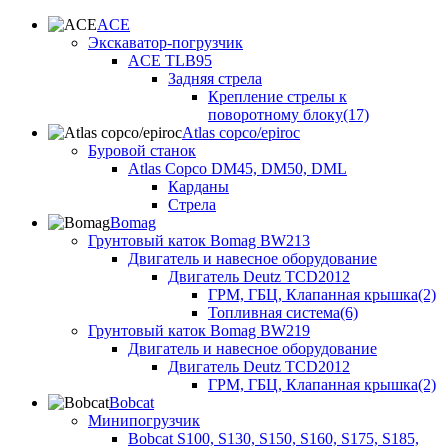
ACE
Экскаватор-погрузчик
ACE TLB95
Задняя стрела
Крепление стрелы к
поворотному блоку(17)
Atlas copco/epiroc
Буровой станок
Atlas Copco DM45, DM50, DML
Карданы
Стрела
Bomag
Грунтовый каток Bomag BW213
Двигатель и навесное оборудование
Двигатель Deutz TCD2012
ГРМ, ГБЦ, Клапанная крышка(2)
Топливная система(6)
Грунтовый каток Bomag BW219
Двигатель и навесное оборудование
Двигатель Deutz TCD2012
ГРМ, ГБЦ, Клапанная крышка(2)
Bobcat
Минипогрузчик
Bobcat S100, S130, S150, S160, S175, S185,