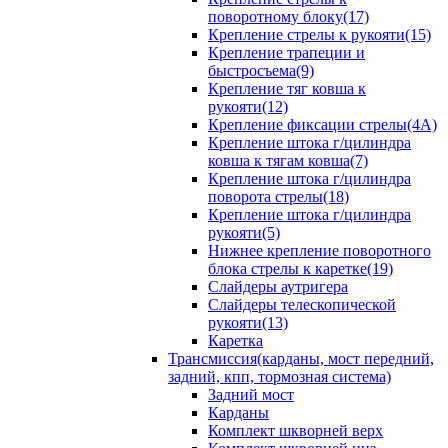
поворотному блоку(17)
Крепление стрелы к рукояти(15)
Крепление трапеции и
быстросъема(9)
Крепление тяг ковша к
рукояти(12)
Крепление фиксации стрелы(4A)
Крепление штока г/цилиндра
ковша к тягам ковша(7)
Крепление штока г/цилиндра
поворота стрелы(18)
Крепление штока г/цилиндра
рукояти(5)
Нижнее крепление поворотного
блока стрелы к каретке(19)
Слайдеры аутригера
Слайдеры телескопической
рукояти(13)
Каретка
Трансмиссия(карданы, мост передний,
задний, кпп, тормозная система)
Задний мост
Карданы
Комплект шкворней верх