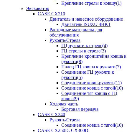
Крепление стрелы к ковшу(1)
Экскаватор
CASE CX210
Двигатель и навесное оборудование
Двигатель ISUZU 4HK1
Расходные материалы для
обслуживания
Рукоять/Стрела
ГЦ рукояти к стреле(4)
ГЦ стрелы к стреле(3)
Крепление кронштейна ковша к
рукояти(8)
Палец ГЦ ковша к рукояти(7)
Соединение ГЦ рукояти к
рукояти(5)
Соединение ковш-рукоять(11)
Соединение ковша с тягой(10)
Соединение тяг ковша с ГЦ
ковша(9)
Ходовая часть
Бортовая передача
CASE CX240
Рукоять/Стрела
Соединение ковша с тягой(10)
CASE CX250D, CX300D