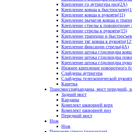
Крепление гц аутригера низ(2А)
Крепление ковша к быстросъему(1
Крепление ковша к рукояти(11)
Крепление рычагов ковша и трапе
Крепление стрелы к поворотному 
Крепление стрелы к рукояти(15)
Крепление трапеции и быстросъем
Крепление тяг ковша к рукояти(12
Крепление фиксации стрелы(4A)
Крепление штока г/цилиндра ковша
Крепление штока г/цилиндра пово
Крепление штока г/цилиндра руко
Нижнее крепление поворотного бло
Слайдеры аутригера
Слайдеры телескопической рукоят
Каретка
Трансмиссия(карданы, мост передний, за
Задний мост
Карданы
Комплект шкворней верх
Комплект шкворней низ
Передний мост
Нож
Нож
Передняя стрела (изогнутая)