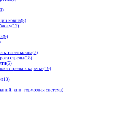
0)
ции ковша(8)
блоку(17)
а(9)
)
 к тягам ковша(7)
рота стрелы(18)
яти(5)
ка стрелы к каретке(19)
и(13)
дний, кпп, тормозная система)