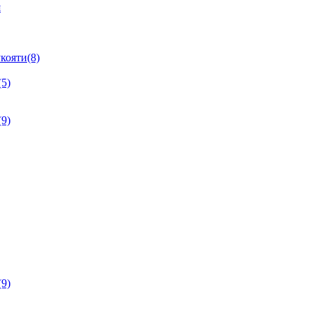
я
кояти(8)
5)
9)
9)