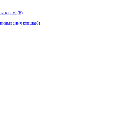
ы к раме(6)
окидывания ковша(8)