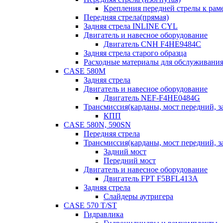
Крепления передней стрелы к раме
Передняя стрела(прямая)
Задняя стрела INLINE CYL
Двигатель и навесное оборудование
Двигатель CNH F4HE9484C
Задняя стрела старого образца
Расходные материалы для обслуживания
CASE 580M
Задняя стрела
Двигатель и навесное оборудование
Двигатель NEF-F4HE0484G
Трансмиссия(карданы, мост передний, за
КПП
CASE 580N, 590SN
Передняя стрела
Трансмиссия(карданы, мост передний, за
Задний мост
Передний мост
Двигатель и навесное оборудование
Двигатель FPT F5BFL413A
Задняя стрела
Слайдеры аутригера
CASE 570 T/ST
Гидравлика