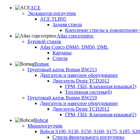
ACE
Экскаватор-погрузчик
ACE TLB95
Задняя стрела
Крепление стрелы к поворотному 
Atlas copco/epiroc
Буровой станок
Atlas Copco DM45, DM50, DML
Карданы
Стрела
Bomag
Грунтовый каток Bomag BW213
Двигатель и навесное оборудование
Двигатель Deutz TCD2012
ГРМ, ГБЦ, Клапанная крышка(2)
Топливная система(6)
Грунтовый каток Bomag BW219
Двигатель и навесное оборудование
Двигатель Deutz TCD2012
ГРМ, ГБЦ, Клапанная крышка(2)
Bobcat
Минипогрузчик
Bobcat S100, S130, S150, S160, S175, S185, S2
Стрела фронтального погрузчика