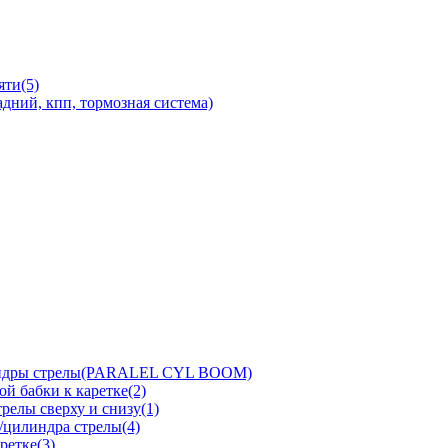
яти(5)
дний, кпп, тормозная система)
линдры стрелы(PARALEL CYL BOOM)
й бабки к каретке(2)
релы сверху и снизу(1)
/цилиндра стрелы(4)
ретке(3)