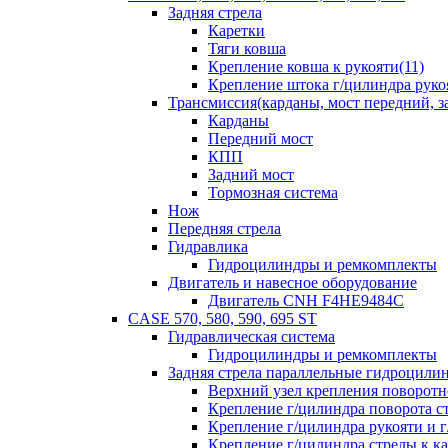
Задняя стрела
Каретки
Тяги ковша
Крепление ковша к рукояти(11)
Крепление штока г/цилиндра руко
Трансмиссия(карданы, мост передний, за
Карданы
Передний мост
КПП
Задний мост
Тормозная система
Нож
Передняя стрела
Гидравлика
Гидроцилиндры и ремкомплекты
Двигатель и навесное оборудование
Двигатель CNH F4HE9484C
CASE 570, 580, 590, 695 ST
Гидравлическая система
Гидроцилиндры и ремкомплекты
Задняя стрела параллельные гидроци
Верхний узел крепления поворотно
Крепление г/цилиндра поворота ст
Крепление г/цилиндра рукояти и г
Крепление г/цилиндра стрелы к ка