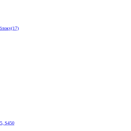
блоку(17)
05, S450