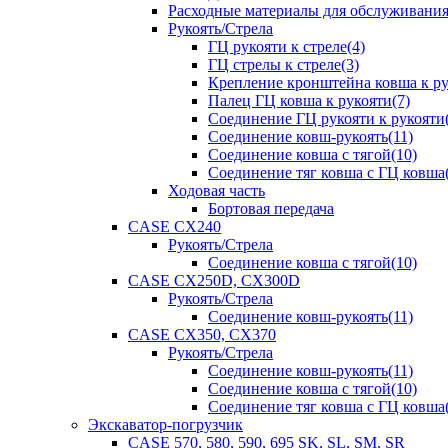
Расходные материалы для обслуживани
Рукоять/Стрела
ГЦ рукояти к стреле(4)
ГЦ стрелы к стреле(3)
Крепление кронштейна ковша к ру
Палец ГЦ ковша к рукояти(7)
Соединение ГЦ рукояти к рукояти(
Соединение ковш-рукоять(11)
Соединение ковша с тягой(10)
Соединение тяг ковша с ГЦ ковша(
Ходовая часть
Бортовая передача
CASE CX240
Рукоять/Стрела
Соединение ковша с тягой(10)
CASE CX250D, CX300D
Рукоять/Стрела
Соединение ковш-рукоять(11)
CASE CX350, CX370
Рукоять/Стрела
Соединение ковш-рукоять(11)
Соединение ковша с тягой(10)
Соединение тяг ковша с ГЦ ковша(
Экскаватор-погрузчик
CASE 570, 580, 590, 695 SK, SL, SM, SR