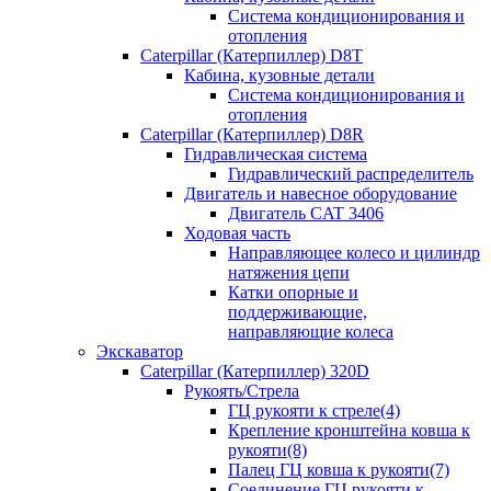
Система кондиционирования и
отопления
Caterpillar (Катерпиллер) D8T
Кабина, кузовные детали
Система кондиционирования и
отопления
Caterpillar (Катерпиллер) D8R
Гидравлическая система
Гидравлический распределитель
Двигатель и навесное оборудование
Двигатель CAT 3406
Ходовая часть
Направляющее колесо и цилиндр
натяжения цепи
Катки опорные и
поддерживающие,
направляющие колеса
Экскаватор
Caterpillar (Катерпиллер) 320D
Рукоять/Стрела
ГЦ рукояти к стреле(4)
Крепление кронштейна ковша к
рукояти(8)
Палец ГЦ ковша к рукояти(7)
Соединение ГЦ рукояти к