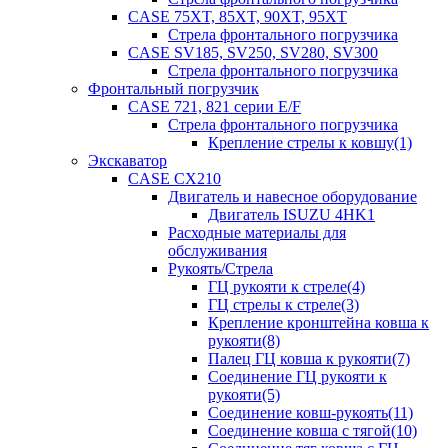
CASE 75XT, 85XT, 90XT, 95XT
Стрела фронтального погрузчика
CASE SV185, SV250, SV280, SV300
Стрела фронтального погрузчика
Фронтальный погрузчик
CASE 721, 821 серии E/F
Стрела фронтального погрузчика
Крепление стрелы к ковшу(1)
Экскаватор
CASE CX210
Двигатель и навесное оборудование
Двигатель ISUZU 4HK1
Расходные материалы для
обслуживания
Рукоять/Стрела
ГЦ рукояти к стреле(4)
ГЦ стрелы к стреле(3)
Крепление кронштейна ковша к
рукояти(8)
Палец ГЦ ковша к рукояти(7)
Соединение ГЦ рукояти к
рукояти(5)
Соединение ковш-рукоять(11)
Соединение ковша с тягой(10)