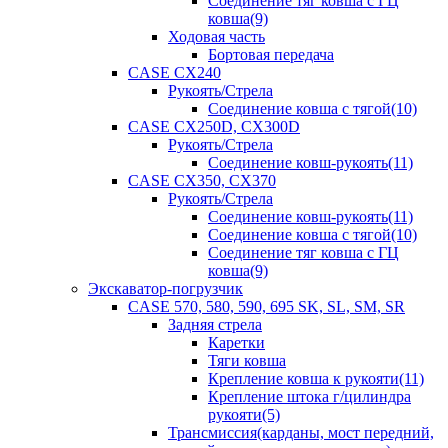
Соединение тяг ковша с ГЦ
ковша(9)
Ходовая часть
Бортовая передача
CASE CX240
Рукоять/Стрела
Соединение ковша с тягой(10)
CASE CX250D, CX300D
Рукоять/Стрела
Соединение ковш-рукоять(11)
CASE CX350, CX370
Рукоять/Стрела
Соединение ковш-рукоять(11)
Соединение ковша с тягой(10)
Соединение тяг ковша с ГЦ
ковша(9)
Экскаватор-погрузчик
CASE 570, 580, 590, 695 SK, SL, SM, SR
Задняя стрела
Каретки
Тяги ковша
Крепление ковша к рукояти(11)
Крепление штока г/цилиндра
рукояти(5)
Трансмиссия(карданы, мост передний,