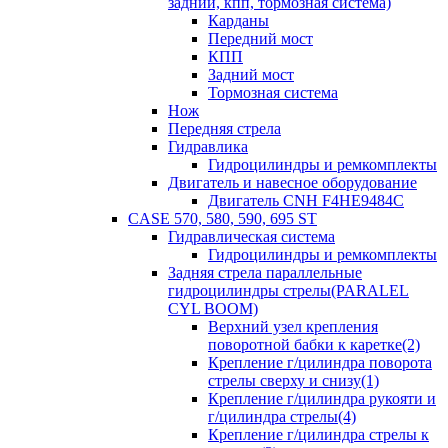
задний, кпп, тормозная система)
Карданы
Передний мост
КПП
Задний мост
Тормозная система
Нож
Передняя стрела
Гидравлика
Гидроцилиндры и ремкомплекты
Двигатель и навесное оборудование
Двигатель CNH F4HE9484C
CASE 570, 580, 590, 695 ST
Гидравлическая система
Гидроцилиндры и ремкомплекты
Задняя стрела параллельные
гидроцилиндры стрелы(PARALEL
CYL BOOM)
Верхний узел крепления
поворотной бабки к каретке(2)
Крепление г/цилиндра поворота
стрелы сверху и снизу(1)
Крепление г/цилиндра рукояти и
г/цилиндра стрелы(4)
Крепление г/цилиндра стрелы к