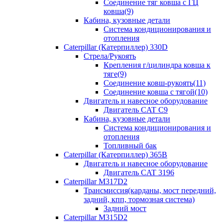
Соединение тяг ковша с ГЦ
ковша(9)
Кабина, кузовные детали
Система кондиционирования и
отопления
Caterpillar (Катерпиллер) 330D
Стрела/Рукоять
Крепления г/цилиндра ковша к
тяге(9)
Соединение ковш-рукоять(11)
Соединение ковша с тягой(10)
Двигатель и навесное оборудование
Двигатель CAT C9
Кабина, кузовные детали
Система кондиционирования и
отопления
Топливный бак
Caterpillar (Катерпиллер) 365B
Двигатель и навесное оборудование
Двигатель CAT 3196
Caterpillar M317D2
Трансмиссия(карданы, мост передний,
задний, кпп, тормозная система)
Задний мост
Caterpillar M315D2