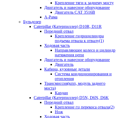
Крепление тяги к заднему мосту
Двигатель и навесное оборудование
Двигатель CAT 3516B
А-Рама
Бульдозер
Caterpillar (Катерпиллер) D10R, D11R
Передний отвал
Крепление гидроцилиндра
подъема отвала к отвалу(1)
Ходовая часть
Направляющее колесо и цилиндр
натяжения цепи
Двигатель и навесное оборудование
Двигатель
Кабина, кузовные детали
Система кондиционирования и
отопления
Трансмиссия(кпп, модуль заднего
моста)
Кардан
Caterpillar (Катерпиллер) D5N, D6N, D6K
Передний отвал
Крепление гц перекоса отвала(2)
Нож
Ходовая часть