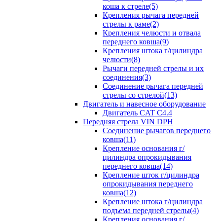
коша к стреле(5)
Крепления рычага передней
стрелы к раме(2)
Крепления челюсти и отвала
переднего ковша(9)
Крепления штока г/цилиндра
челюсти(8)
Рычаги передней стрелы и их
соединения(3)
Соединение рычага передней
стрелы со стрелой(13)
Двигатель и навесное оборудование
Двигатель CAT C4.4
Передняя стрела VIN DPH
Cоединение рычагов переднего
ковша(11)
Крепление основания г/
цилиндра опрокидывания
переднего ковша(14)
Крепление шток г/цилиндра
опрокидывания переднего
ковша(12)
Крепление штока г/цилиндра
подъема передней стрелы(4)
Крепления основания г/