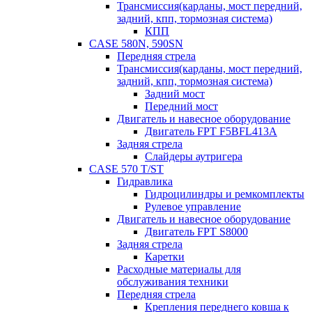
Трансмиссия(карданы, мост передний,
задний, кпп, тормозная система)
КПП
CASE 580N, 590SN
Передняя стрела
Трансмиссия(карданы, мост передний,
задний, кпп, тормозная система)
Задний мост
Передний мост
Двигатель и навесное оборудование
Двигатель FPT F5BFL413A
Задняя стрела
Слайдеры аутригера
CASE 570 T/ST
Гидравлика
Гидроцилиндры и ремкомплекты
Рулевое управление
Двигатель и навесное оборудование
Двигатель FPT S8000
Задняя стрела
Каретки
Расходные материалы для
обслуживания техники
Передняя стрела
Крепления переднего ковша к