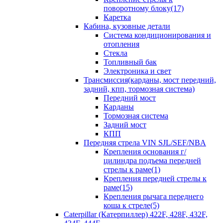
поворотному блоку(17)
Каретка
Кабина, кузовные детали
Система кондиционирования и
отопления
Стекла
Топливный бак
Электроника и свет
Трансмиссия(карданы, мост передний,
задний, кпп, тормозная система)
Передний мост
Карданы
Тормозная система
Задний мост
КПП
Передняя стрела VIN SJL/SEF/NBA
Крепления основания г/
цилиндра подъема передней
стрелы к раме(1)
Крепления передней стрелы к
раме(15)
Крепления рычага переднего
коша к стреле(5)
Caterpillar (Катерпиллер) 422F, 428F, 432F,