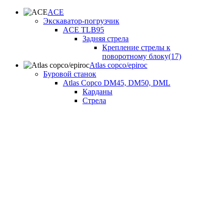
ACE
Экскаватор-погрузчик
ACE TLB95
Задняя стрела
Крепление стрелы к
поворотному блоку(17)
Atlas copco/epiroc
Буровой станок
Atlas Copco DM45, DM50, DML
Карданы
Стрела