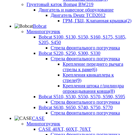
Грунтовый каток Bomag BW219
Двигатель и навесное оборудование
Двигатель Deutz TCD2012
ГРМ, ГБЦ, Клапанная крышка(2)
Bobcat
Минипогрузчик
Bobcat S100, S130, S150, S160, S175, S185,
S205, S450
Стрела фронтального погрузчика
Bobcat S220, S250, S300, S330
Стрела фронтального погрузчика
Крепление переднего рычага
стрелы к раме(6)
Крепления квикаплера к
стреле(9)
Крепления штока г/цилиндра
опрокидывания ковша(8)
Bobcat S510, S530, S550, S570, S590, S595
Стрела фронтального погрузчика
Bobcat S630, S650, S740, S750, S770
Стрела фронтального погрузчика
CASE
Минипогрузчик
CASE 40XT, 60XT, 70XT
Стрела фронтального погрузчика