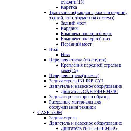
рукояти(13)
Каретка
Трансмиссия(карданы, мост передний,
задний, кпп, тормозная система)
Задний мост
Карданы
Комплект шкворней верх
Комплект шкворней низ
Передний мост
Нож
Нож
Передняя стрела (изогнутая)
Крепления передней стрелы к
раме(15)
Передняя стрела(прямая)
Задняя стрела INLINE CYL
Двигатель и навесное оборудование
Двигатель CNH F4HE9484C
Задняя стрела старого образца
Расходные материалы для
обслуживания техники
CASE 580M
Задняя стрела
Двигатель и навесное оборудование
Двигатель NEF-F4HE0484G