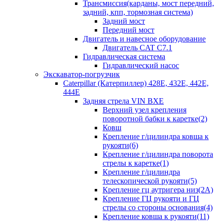
Трансмиссия(карданы, мост передний,
задний, кпп, тормозная система)
Задний мост
Передний мост
Двигатель и навесное оборудование
Двигатель CAT C7.1
Гидравлическая система
Гидравлический насос
Экскаватор-погрузчик
Caterpillar (Катерпиллер) 428E, 432E, 442E,
444E
Задняя стрела VIN BXE
Верхний узел крепления
поворотной бабки к каретке(2)
Ковш
Крепление г/цилиндра ковша к
рукояти(6)
Крепление г/цилиндра поворота
стрелы к каретке(1)
Крепление г/цилиндра
телескопической рукояти(5)
Крепление гц аутригера низ(2А)
Крепление ГЦ рукояти и ГЦ
стрелы со стороны основания(4)
Крепление ковша к рукояти(11)