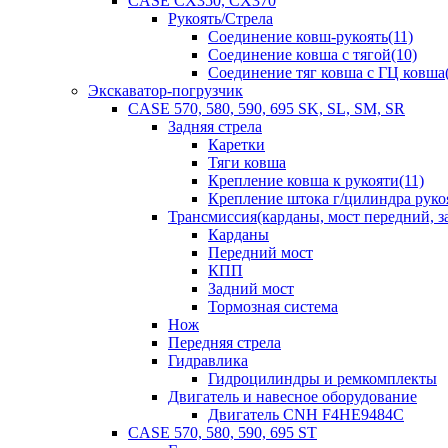
CASE CX350, CX370
Рукоять/Стрела
Соединение ковш-рукоять(11)
Соединение ковша с тягой(10)
Соединение тяг ковша с ГЦ ковша(
Экскаватор-погрузчик
CASE 570, 580, 590, 695 SK, SL, SM, SR
Задняя стрела
Каретки
Тяги ковша
Крепление ковша к рукояти(11)
Крепление штока г/цилиндра руко
Трансмиссия(карданы, мост передний, за
Карданы
Передний мост
КПП
Задний мост
Тормозная система
Нож
Передняя стрела
Гидравлика
Гидроцилиндры и ремкомплекты
Двигатель и навесное оборудование
Двигатель CNH F4HE9484C
CASE 570, 580, 590, 695 ST