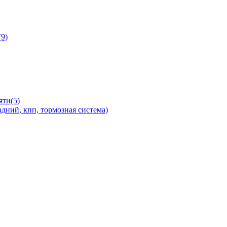
9)
яти(5)
дний, кпп, тормозная система)