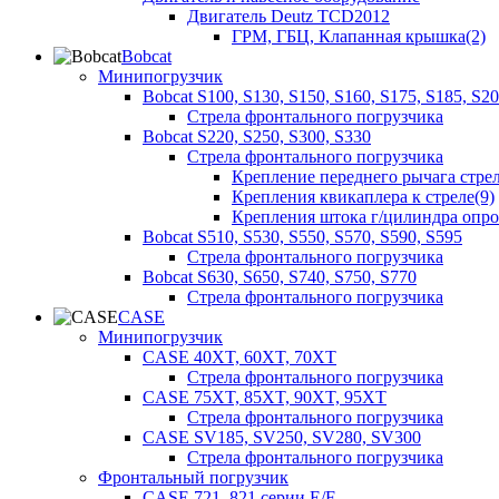
Двигатель Deutz TCD2012
ГРМ, ГБЦ, Клапанная крышка(2)
Bobcat
Минипогрузчик
Bobcat S100, S130, S150, S160, S175, S185, S2
Стрела фронтального погрузчика
Bobcat S220, S250, S300, S330
Стрела фронтального погрузчика
Крепление переднего рычага стрел
Крепления квикаплера к стреле(9)
Крепления штока г/цилиндра опр
Bobcat S510, S530, S550, S570, S590, S595
Стрела фронтального погрузчика
Bobcat S630, S650, S740, S750, S770
Стрела фронтального погрузчика
CASE
Минипогрузчик
CASE 40XT, 60XT, 70XT
Стрела фронтального погрузчика
CASE 75XT, 85XT, 90XT, 95XT
Стрела фронтального погрузчика
CASE SV185, SV250, SV280, SV300
Стрела фронтального погрузчика
Фронтальный погрузчик
CASE 721, 821 серии E/F