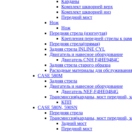
Карданы
Комплект шкворней верх
Комплект шкворней низ
Передний мост
Нож
Нож
Передняя стрела (изогнутая)
Крепления передней стрелы к раме
Передняя стрела(прямая)
Задняя стрела INLINE CYL
Двигатель и навесное оборудование
Двигатель CNH F4HE9484C
Задняя стрела старого образца
Расходные материалы для обслуживания
CASE 580M
Задняя стрела
Двигатель и навесное оборудование
Двигатель NEF-F4HE0484G
Трансмиссия(карданы, мост передний, за
КПП
CASE 580N, 590SN
Передняя стрела
Трансмиссия(карданы, мост передний, за
Задний мост
Передний мост