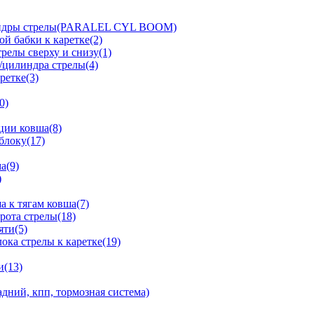
линдры стрелы(PARALEL CYL BOOM)
й бабки к каретке(2)
релы сверху и снизу(1)
/цилиндра стрелы(4)
ретке(3)
0)
ции ковша(8)
блоку(17)
а(9)
)
 к тягам ковша(7)
рота стрелы(18)
яти(5)
ка стрелы к каретке(19)
и(13)
дний, кпп, тормозная система)