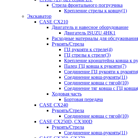
Стрела фронтального погрузчика
Крепление стрелы к ковшу(1)
Экскаватор
CASE CX210
Двигатель и навесное оборудование
Двигатель ISUZU 4HK1
Расходные материалы для обслуживани
Рукоять/Стрела
ГЦ рукояти к стреле(4)
ГЦ стрелы к стреле(3)
Крепление кронштейна ковша к ру
Палец ГЦ ковша к рукояти(7)
Соединение ГЦ рукояти к рукояти(
Соединение ковш-рукоять(11)
Соединение ковша с тягой(10)
Соединение тяг ковша с ГЦ ковша(
Ходовая часть
Бортовая передача
CASE CX240
Рукоять/Стрела
Соединение ковша с тягой(10)
CASE CX250D, CX300D
Рукоять/Стрела
Соединение ковш-рукоять(11)