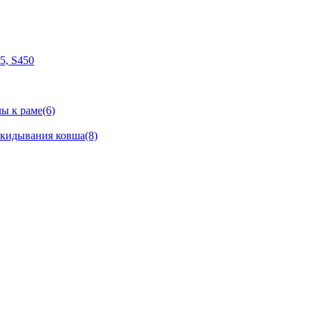
05, S450
ы к раме(6)
окидывания ковша(8)