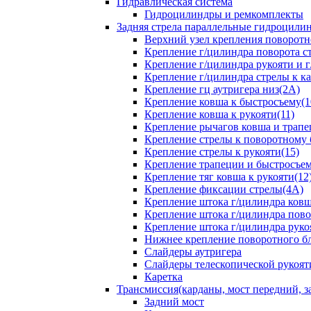
Гидравлическая система
Гидроцилиндры и ремкомплекты
Задняя стрела параллельные гидроци
Верхний узел крепления поворотно
Крепление г/цилиндра поворота ст
Крепление г/цилиндра рукояти и г
Крепление г/цилиндра стрелы к ка
Крепление гц аутригера низ(2А)
Крепление ковша к быстросъему(1
Крепление ковша к рукояти(11)
Крепление рычагов ковша и трапе
Крепление стрелы к поворотному 
Крепление стрелы к рукояти(15)
Крепление трапеции и быстросъем
Крепление тяг ковша к рукояти(12
Крепление фиксации стрелы(4A)
Крепление штока г/цилиндра ковша
Крепление штока г/цилиндра пово
Крепление штока г/цилиндра руко
Нижнее крепление поворотного бло
Слайдеры аутригера
Слайдеры телескопической рукоят
Каретка
Трансмиссия(карданы, мост передний, за
Задний мост