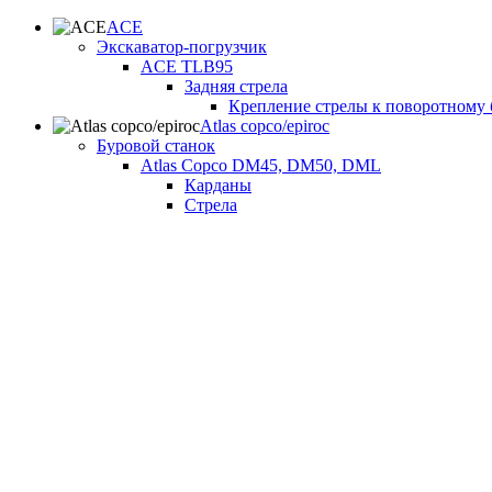
ACE
Экскаватор-погрузчик
ACE TLB95
Задняя стрела
Крепление стрелы к поворотному 
Atlas copco/epiroc
Буровой станок
Atlas Copco DM45, DM50, DML
Карданы
Стрела