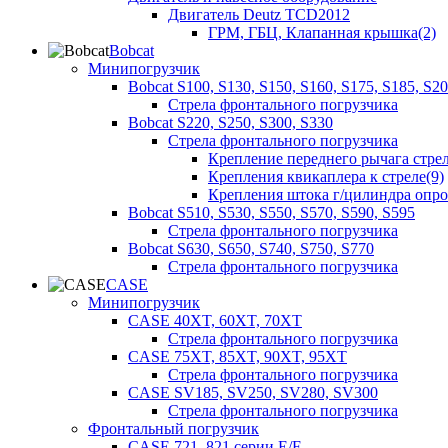
Двигатель Deutz TCD2012
ГРМ, ГБЦ, Клапанная крышка(2)
Bobcat
Минипогрузчик
Bobcat S100, S130, S150, S160, S175, S185, S2
Стрела фронтального погрузчика
Bobcat S220, S250, S300, S330
Стрела фронтального погрузчика
Крепление переднего рычага стрел
Крепления квикаплера к стреле(9)
Крепления штока г/цилиндра опр
Bobcat S510, S530, S550, S570, S590, S595
Стрела фронтального погрузчика
Bobcat S630, S650, S740, S750, S770
Стрела фронтального погрузчика
CASE
Минипогрузчик
CASE 40XT, 60XT, 70XT
Стрела фронтального погрузчика
CASE 75XT, 85XT, 90XT, 95XT
Стрела фронтального погрузчика
CASE SV185, SV250, SV280, SV300
Стрела фронтального погрузчика
Фронтальный погрузчик
CASE 721, 821 серии E/F