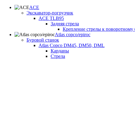
ACE
Экскаватор-погрузчик
ACE TLB95
Задняя стрела
Крепление стрелы к поворотному 
Atlas copco/epiroc
Буровой станок
Atlas Copco DM45, DM50, DML
Карданы
Стрела