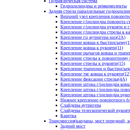
Гидравлическая система
Гидроцилиндры и ремкомплекты
Задняя стрела параллельные гидроци
Верхний узел крепления поворотно
Крепление г/цилиндра поворота ст
Крепление г/цилиндра рукояти и г
Крепление г/цилиндра стрелы к ка
Крепление гц аутригера низ(2А)
Крепление ковша к быстросъему(1
Крепление ковша к рукояти(11)
Крепление рычагов ковша и трапе
Крепление стрелы к поворотному 
Крепление стрелы к рукояти(15)
Крепление трапеции и быстросъем
Крепление тяг ковша к рукояти(12
Крепление фиксации стрелы(4A)
Крепление штока г/цилиндра ковша
Крепление штока г/цилиндра пово
Крепление штока г/цилиндра руко
Нижнее крепление поворотного бло
Слайдеры аутригера
Слайдеры телескопической рукоят
Каретка
Трансмиссия(карданы, мост передний, за
Задний мост