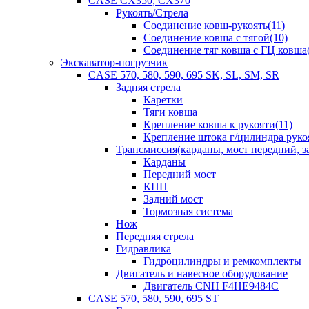
CASE CX350, CX370
Рукоять/Стрела
Соединение ковш-рукоять(11)
Соединение ковша с тягой(10)
Соединение тяг ковша с ГЦ ковша(
Экскаватор-погрузчик
CASE 570, 580, 590, 695 SK, SL, SM, SR
Задняя стрела
Каретки
Тяги ковша
Крепление ковша к рукояти(11)
Крепление штока г/цилиндра руко
Трансмиссия(карданы, мост передний, за
Карданы
Передний мост
КПП
Задний мост
Тормозная система
Нож
Передняя стрела
Гидравлика
Гидроцилиндры и ремкомплекты
Двигатель и навесное оборудование
Двигатель CNH F4HE9484C
CASE 570, 580, 590, 695 ST