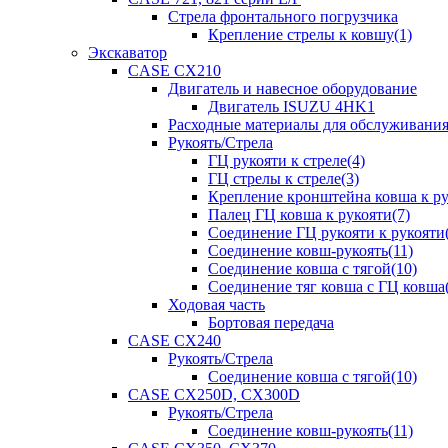
Стрела фронтального погрузчика
Крепление стрелы к ковшу(1)
Экскаватор
CASE CX210
Двигатель и навесное оборудование
Двигатель ISUZU 4HK1
Расходные материалы для обслуживани
Рукоять/Стрела
ГЦ рукояти к стреле(4)
ГЦ стрелы к стреле(3)
Крепление кронштейна ковша к ру
Палец ГЦ ковша к рукояти(7)
Соединение ГЦ рукояти к рукояти(
Соединение ковш-рукоять(11)
Соединение ковша с тягой(10)
Соединение тяг ковша с ГЦ ковша(
Ходовая часть
Бортовая передача
CASE CX240
Рукоять/Стрела
Соединение ковша с тягой(10)
CASE CX250D, CX300D
Рукоять/Стрела
Соединение ковш-рукоять(11)