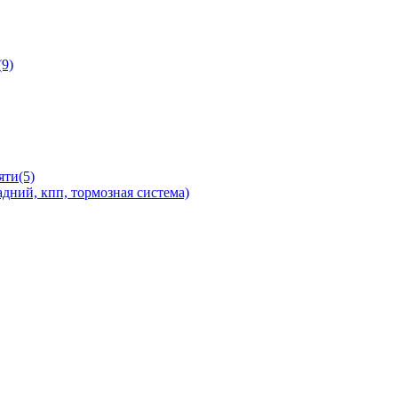
9)
яти(5)
дний, кпп, тормозная система)