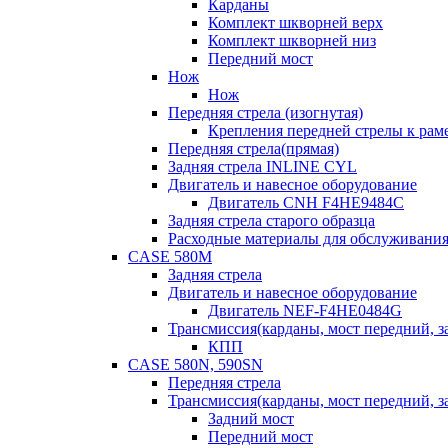
Карданы
Комплект шкворней верх
Комплект шкворней низ
Передний мост
Нож
Нож
Передняя стрела (изогнутая)
Крепления передней стрелы к раме
Передняя стрела(прямая)
Задняя стрела INLINE CYL
Двигатель и навесное оборудование
Двигатель CNH F4HE9484C
Задняя стрела старого образца
Расходные материалы для обслуживания
CASE 580M
Задняя стрела
Двигатель и навесное оборудование
Двигатель NEF-F4HE0484G
Трансмиссия(карданы, мост передний, за
КПП
CASE 580N, 590SN
Передняя стрела
Трансмиссия(карданы, мост передний, за
Задний мост
Передний мост