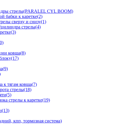
линдры стрелы(PARALEL CYL BOOM)
й бабки к каретке(2)
релы сверху и снизу(1)
/цилиндра стрелы(4)
ретке(3)
0)
ции ковша(8)
блоку(17)
а(9)
)
 к тягам ковша(7)
рота стрелы(18)
яти(5)
ка стрелы к каретке(19)
и(13)
дний, кпп, тормозная система)