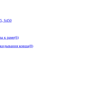
05, S450
ы к раме(6)
окидывания ковша(8)