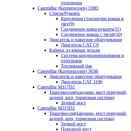
отопления
Caterpillar (Катерпиллер) 330D
Стрела/Рукоять
Крепления г/цилиндра ковша к
тяге(9)
Соединение ковш-рукоять(11)
Соединение ковша с тягой(10)
Двигатель и навесное оборудование
Двигатель CAT C9
Кабина, кузовные детали
Система кондиционирования и
отопления
Топливный бак
Caterpillar (Катерпиллер) 365B
Двигатель и навесное оборудование
Двигатель CAT 3196
Caterpillar M317D2
Трансмиссия(карданы, мост передний,
задний, кпп, тормозная система)
Задний мост
Caterpillar M315D2
Трансмиссия(карданы, мост передний,
задний, кпп, тормозная система)
Задний мост
Передний мост