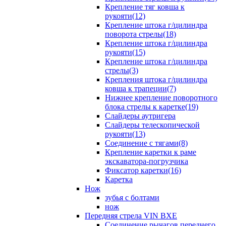
Крепление тяг ковша к
рукояти(12)
Крепление штока г/цилиндра
поворота стрелы(18)
Крепление штока г/цилиндра
рукояти(15)
Крепление штока г/цилиндра
стрелы(3)
Крепления штока г/цилиндра
ковша к трапеции(7)
Нижнее крепление поворотного
блока стрелы к каретке(19)
Слайдеры аутригера
Слайдеры телескопической
рукояти(13)
Соединение с тягами(8)
Крепление каретки к раме
экскаватора-погрузчика
Фиксатор каретки(16)
Каретка
Нож
зубья с болтами
нож
Передняя стрела VIN BXE
Cоединение рычагов переднего