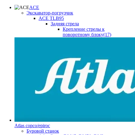
ACE
Экскаватор-погрузчик
ACE TLB95
Задняя стрела
Крепление стрелы к
поворотному блоку(17)
Atlas copco/epiroc
Буровой станок