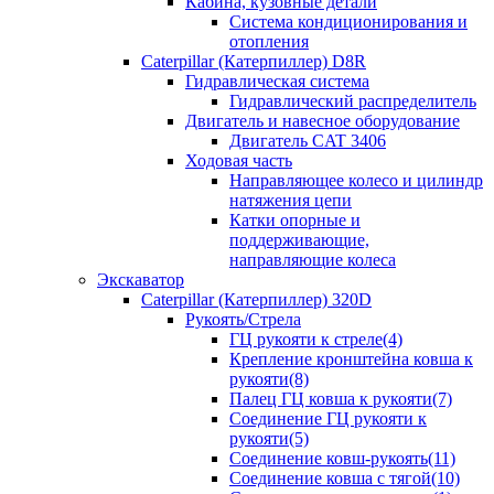
Кабина, кузовные детали
Система кондиционирования и
отопления
Caterpillar (Катерпиллер) D8R
Гидравлическая система
Гидравлический распределитель
Двигатель и навесное оборудование
Двигатель CAT 3406
Ходовая часть
Направляющее колесо и цилиндр
натяжения цепи
Катки опорные и
поддерживающие,
направляющие колеса
Экскаватор
Caterpillar (Катерпиллер) 320D
Рукоять/Стрела
ГЦ рукояти к стреле(4)
Крепление кронштейна ковша к
рукояти(8)
Палец ГЦ ковша к рукояти(7)
Соединение ГЦ рукояти к
рукояти(5)
Соединение ковш-рукоять(11)
Соединение ковша с тягой(10)