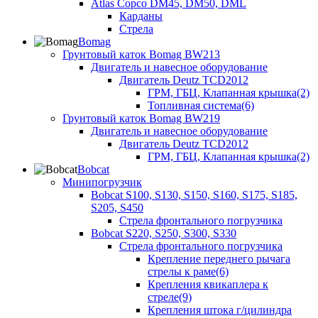
Atlas Copco DM45, DM50, DML
Карданы
Стрела
Bomag
Грунтовый каток Bomag BW213
Двигатель и навесное оборудование
Двигатель Deutz TCD2012
ГРМ, ГБЦ, Клапанная крышка(2)
Топливная система(6)
Грунтовый каток Bomag BW219
Двигатель и навесное оборудование
Двигатель Deutz TCD2012
ГРМ, ГБЦ, Клапанная крышка(2)
Bobcat
Минипогрузчик
Bobcat S100, S130, S150, S160, S175, S185,
S205, S450
Стрела фронтального погрузчика
Bobcat S220, S250, S300, S330
Стрела фронтального погрузчика
Крепление переднего рычага
стрелы к раме(6)
Крепления квикаплера к
стреле(9)
Крепления штока г/цилиндра