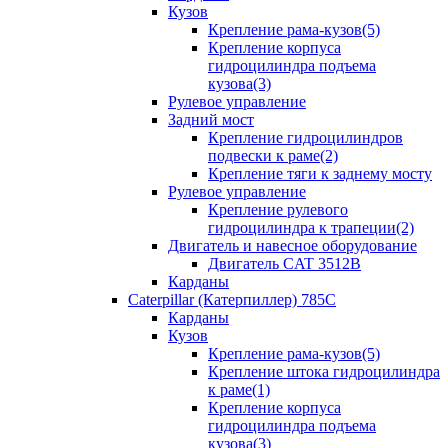
Кузов
Крепление рама-кузов(5)
Крепление корпуса
гидроцилиндра подъема
кузова(3)
Рулевое управление
Задний мост
Крепление гидроцилиндров
подвески к раме(2)
Крепление тяги к заднему мосту
Рулевое управление
Крепление рулевого
гидроцилиндра к трапеции(2)
Двигатель и навесное оборудование
Двигатель CAT 3512B
Карданы
Caterpillar (Катерпиллер) 785C
Карданы
Кузов
Крепление рама-кузов(5)
Крепление штока гидроцилиндра
к раме(1)
Крепление корпуса
гидроцилиндра подъема
кузова(3)