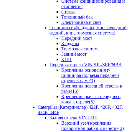
Система кондиционирования и
отопления
Стекла
Топливный бак
Электроника и свет
Трансмиссия(карданы, мост передний,
задний, кпп, тормозная система)
Передний мост
Карданы
Тормозная система
Задний мост
КПП
Передняя стрела VIN SJL/SEF/NBA
Крепления основания г/
цилиндра подъема передней
стрелы к раме(1)
Крепления передней стрелы к
раме(15)
Крепления рычага переднего
коша к стреле(5)
Caterpillar (Катерпиллер) 422F, 428F, 432F,
434F, 444F
Задняя стрела VIN LBH
Верхний узел крепления
поворотной бабки к каретке(2)