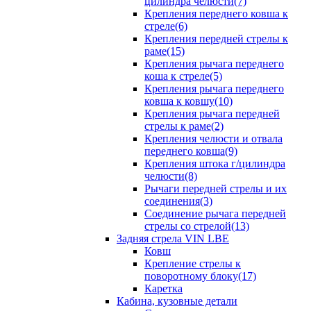
цилиндра челюсти(7)
Крепления переднего ковша к
стреле(6)
Крепления передней стрелы к
раме(15)
Крепления рычага переднего
коша к стреле(5)
Крепления рычага переднего
ковша к ковшу(10)
Крепления рычага передней
стрелы к раме(2)
Крепления челюсти и отвала
переднего ковша(9)
Крепления штока г/цилиндра
челюсти(8)
Рычаги передней стрелы и их
соединения(3)
Соединение рычага передней
стрелы со стрелой(13)
Задняя стрела VIN LBE
Ковш
Крепление стрелы к
поворотному блоку(17)
Каретка
Кабина, кузовные детали