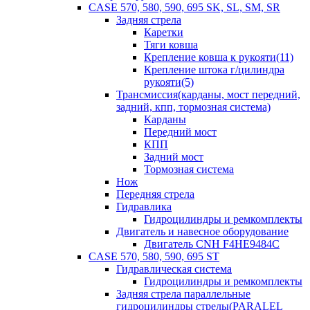
CASE 570, 580, 590, 695 SK, SL, SM, SR
Задняя стрела
Каретки
Тяги ковша
Крепление ковша к рукояти(11)
Крепление штока г/цилиндра
рукояти(5)
Трансмиссия(карданы, мост передний,
задний, кпп, тормозная система)
Карданы
Передний мост
КПП
Задний мост
Тормозная система
Нож
Передняя стрела
Гидравлика
Гидроцилиндры и ремкомплекты
Двигатель и навесное оборудование
Двигатель CNH F4HE9484C
CASE 570, 580, 590, 695 ST
Гидравлическая система
Гидроцилиндры и ремкомплекты
Задняя стрела параллельные
гидроцилиндры стрелы(PARALEL