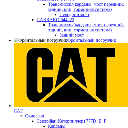
Трансмиссия(карданы, мост передний,
задний, кпп, тормозная система)
Передний мост
CARRARO 644222
Трансмиссия(карданы, мост передний,
задний, кпп, тормозная система)
Задний мост
Фронтальный погрузчик
CAT
Самосвал
Caterpillar (Катерпиллер) 777D, E, F
Карданы