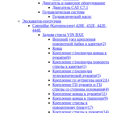
Двигатель и навесное оборудование
Двигатель CAT C7.1
Гидравлическая система
Гидравлический насос
Экскаватор-погрузчик
Caterpillar (Катерпиллер) 428E, 432E, 442E,
444E
Задняя стрела VIN BXE
Верхний узел крепления
поворотной бабки к каретке(2)
Ковш
Крепление г/цилиндра ковша к
рукояти(6)
Крепление г/цилиндра поворота
стрелы к каретке(1)
Крепление г/цилиндра
телескопической рукояти(5)
Крепление гц аутригера низ(2А)
Крепление ГЦ рукояти и ГЦ
стрелы со стороны основания(4)
Крепление ковша к рукояти(11)
Крепление ковша к трапеции(9)
Крепление стрелы к
поворотному блоку(17)
Крепление стрелы к рукояти(14)