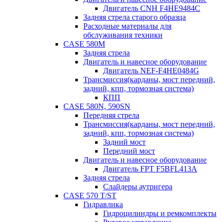
Двигатель CNH F4HE9484C
Задняя стрела старого образца
Расходные материалы для
обслуживания техники
CASE 580M
Задняя стрела
Двигатель и навесное оборудование
Двигатель NEF-F4HE0484G
Трансмиссия(карданы, мост передний,
задний, кпп, тормозная система)
КПП
CASE 580N, 590SN
Передняя стрела
Трансмиссия(карданы, мост передний,
задний, кпп, тормозная система)
Задний мост
Передний мост
Двигатель и навесное оборудование
Двигатель FPT F5BFL413A
Задняя стрела
Слайдеры аутригера
CASE 570 T/ST
Гидравлика
Гидроцилиндры и ремкомплекты