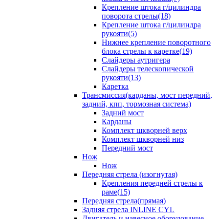
Крепление штока г/цилиндра
поворота стрелы(18)
Крепление штока г/цилиндра
рукояти(5)
Нижнее крепление поворотного
блока стрелы к каретке(19)
Слайдеры аутригера
Слайдеры телескопической
рукояти(13)
Каретка
Трансмиссия(карданы, мост передний,
задний, кпп, тормозная система)
Задний мост
Карданы
Комплект шкворней верх
Комплект шкворней низ
Передний мост
Нож
Нож
Передняя стрела (изогнутая)
Крепления передней стрелы к
раме(15)
Передняя стрела(прямая)
Задняя стрела INLINE CYL
Двигатель и навесное оборудование