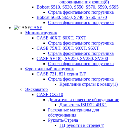
опрокидывания ковша(8)
Bobcat S510, S530, S550, S570, S590, S595
Стрела фронтального погрузчика
Bobcat S630, S650, S740, S750, S770
Стрела фронтального погрузчика
CASE
Минипогрузчик
CASE 40XT, 60XT, 70XT
Стрела фронтального погрузчика
CASE 75XT, 85XT, 90XT, 95XT
Стрела фронтального погрузчика
CASE SV185, SV250, SV280, SV300
Стрела фронтального погрузчика
Фронтальный погрузчик
CASE 721, 821 серии E/F
Стрела фронтального погрузчика
Крепление стрелы к ковшу(1)
Экскаватор
CASE CX210
Двигатель и навесное оборудование
Двигатель ISUZU 4HK1
Расходные материалы для
обслуживания
Рукоять/Стрела
ГЦ рукояти к стреле(4)