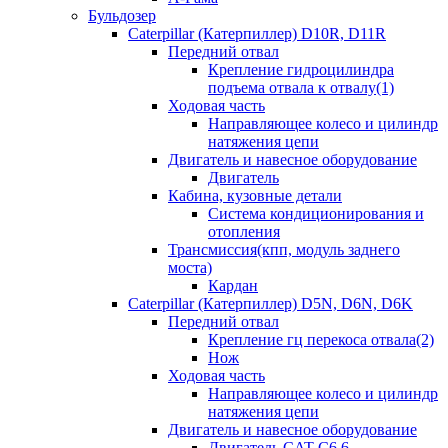
Бульдозер
Caterpillar (Катерпиллер) D10R, D11R
Передний отвал
Крепление гидроцилиндра
подъема отвала к отвалу(1)
Ходовая часть
Направляющее колесо и цилиндр
натяжения цепи
Двигатель и навесное оборудование
Двигатель
Кабина, кузовные детали
Система кондиционирования и
отопления
Трансмиссия(кпп, модуль заднего
моста)
Кардан
Caterpillar (Катерпиллер) D5N, D6N, D6K
Передний отвал
Крепление гц перекоса отвала(2)
Нож
Ходовая часть
Направляющее колесо и цилиндр
натяжения цепи
Двигатель и навесное оборудование
Двигатель CAT C6.6