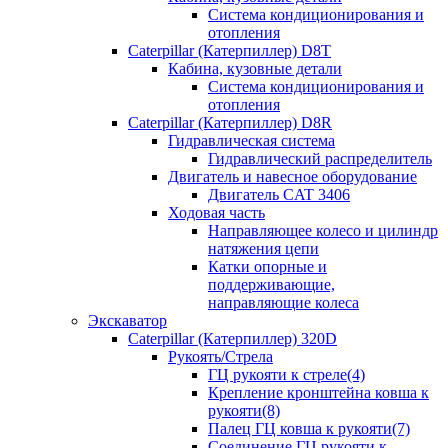
Система кондиционирования и
отопления
Caterpillar (Катерпиллер) D8T
Кабина, кузовные детали
Система кондиционирования и
отопления
Caterpillar (Катерпиллер) D8R
Гидравлическая система
Гидравлический распределитель
Двигатель и навесное оборудование
Двигатель CAT 3406
Ходовая часть
Направляющее колесо и цилиндр
натяжения цепи
Катки опорные и
поддерживающие,
направляющие колеса
Экскаватор
Caterpillar (Катерпиллер) 320D
Рукоять/Стрела
ГЦ рукояти к стреле(4)
Крепление кронштейна ковша к
рукояти(8)
Палец ГЦ ковша к рукояти(7)
Соединение ГЦ рукояти к