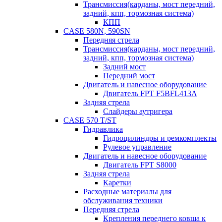
Трансмиссия(карданы, мост передний,
задний, кпп, тормозная система)
КПП
CASE 580N, 590SN
Передняя стрела
Трансмиссия(карданы, мост передний,
задний, кпп, тормозная система)
Задний мост
Передний мост
Двигатель и навесное оборудование
Двигатель FPT F5BFL413A
Задняя стрела
Слайдеры аутригера
CASE 570 T/ST
Гидравлика
Гидроцилиндры и ремкомплекты
Рулевое управление
Двигатель и навесное оборудование
Двигатель FPT S8000
Задняя стрела
Каретки
Расходные материалы для
обслуживания техники
Передняя стрела
Крепления переднего ковша к