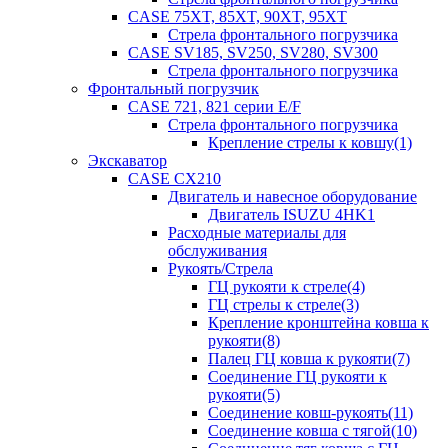
CASE 75XT, 85XT, 90XT, 95XT
Стрела фронтального погрузчика
CASE SV185, SV250, SV280, SV300
Стрела фронтального погрузчика
Фронтальный погрузчик
CASE 721, 821 серии E/F
Стрела фронтального погрузчика
Крепление стрелы к ковшу(1)
Экскаватор
CASE CX210
Двигатель и навесное оборудование
Двигатель ISUZU 4HK1
Расходные материалы для
обслуживания
Рукоять/Стрела
ГЦ рукояти к стреле(4)
ГЦ стрелы к стреле(3)
Крепление кронштейна ковша к
рукояти(8)
Палец ГЦ ковша к рукояти(7)
Соединение ГЦ рукояти к
рукояти(5)
Соединение ковш-рукоять(11)
Соединение ковша с тягой(10)