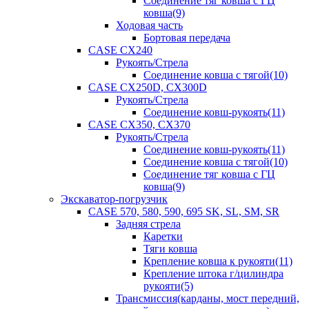
Соединение тяг ковша с ГЦ
ковша(9)
Ходовая часть
Бортовая передача
CASE CX240
Рукоять/Стрела
Соединение ковша с тягой(10)
CASE CX250D, CX300D
Рукоять/Стрела
Соединение ковш-рукоять(11)
CASE CX350, CX370
Рукоять/Стрела
Соединение ковш-рукоять(11)
Соединение ковша с тягой(10)
Соединение тяг ковша с ГЦ
ковша(9)
Экскаватор-погрузчик
CASE 570, 580, 590, 695 SK, SL, SM, SR
Задняя стрела
Каретки
Тяги ковша
Крепление ковша к рукояти(11)
Крепление штока г/цилиндра
рукояти(5)
Трансмиссия(карданы, мост передний,