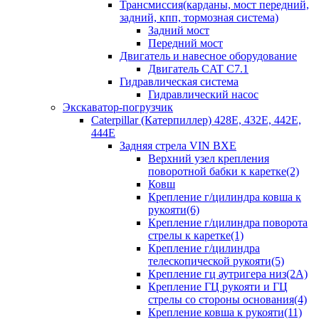
Трансмиссия(карданы, мост передний,
задний, кпп, тормозная система)
Задний мост
Передний мост
Двигатель и навесное оборудование
Двигатель CAT C7.1
Гидравлическая система
Гидравлический насос
Экскаватор-погрузчик
Caterpillar (Катерпиллер) 428E, 432E, 442E,
444E
Задняя стрела VIN BXE
Верхний узел крепления
поворотной бабки к каретке(2)
Ковш
Крепление г/цилиндра ковша к
рукояти(6)
Крепление г/цилиндра поворота
стрелы к каретке(1)
Крепление г/цилиндра
телескопической рукояти(5)
Крепление гц аутригера низ(2А)
Крепление ГЦ рукояти и ГЦ
стрелы со стороны основания(4)
Крепление ковша к рукояти(11)