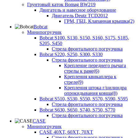
Грунтовый каток Bomag BW219
Двигатель и навесное оборудование
Двигатель Deutz TCD2012
ГРМ, ГБЦ, Клапанная крышка(2)
Bobcat
Минипогрузчик
Bobcat S100, S130, S150, S160, S175, S185,
S205, S450
Стрела фронтального погрузчика
Bobcat S220, S250, S300, S330
Стрела фронтального погрузчика
Крепление переднего рычага
стрелы к раме(6)
Крепления квикаплера к
стреле(9)
Крепления штока г/цилиндра
опрокидывания ковша(8)
Bobcat S510, S530, S550, S570, S590, S595
Стрела фронтального погрузчика
Bobcat S630, S650, S740, S750, S770
Стрела фронтального погрузчика
CASE
Минипогрузчик
CASE 40XT, 60XT, 70XT
Стрела фронтального погрузчика