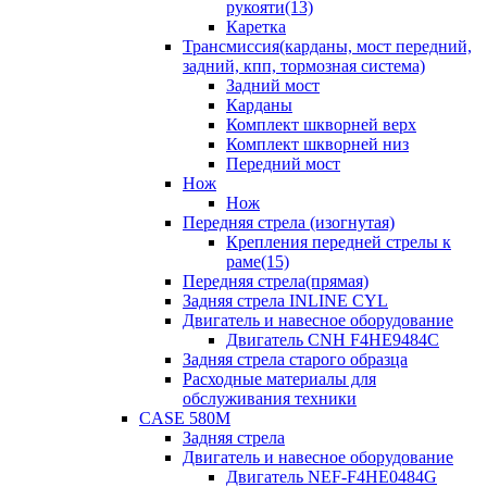
рукояти(13)
Каретка
Трансмиссия(карданы, мост передний,
задний, кпп, тормозная система)
Задний мост
Карданы
Комплект шкворней верх
Комплект шкворней низ
Передний мост
Нож
Нож
Передняя стрела (изогнутая)
Крепления передней стрелы к
раме(15)
Передняя стрела(прямая)
Задняя стрела INLINE CYL
Двигатель и навесное оборудование
Двигатель CNH F4HE9484C
Задняя стрела старого образца
Расходные материалы для
обслуживания техники
CASE 580M
Задняя стрела
Двигатель и навесное оборудование
Двигатель NEF-F4HE0484G