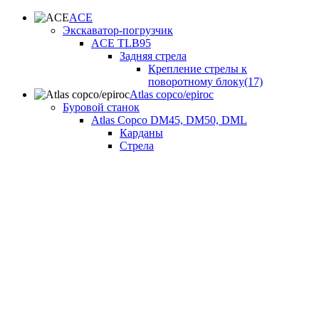
ACE
Экскаватор-погрузчик
ACE TLB95
Задняя стрела
Крепление стрелы к
поворотному блоку(17)
Atlas copco/epiroc
Буровой станок
Atlas Copco DM45, DM50, DML
Карданы
Стрела