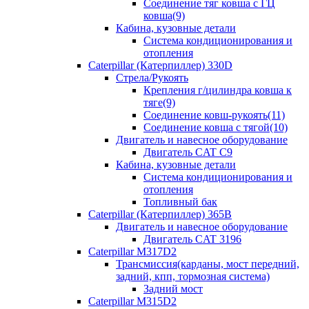
Соединение тяг ковша с ГЦ
ковша(9)
Кабина, кузовные детали
Система кондиционирования и
отопления
Caterpillar (Катерпиллер) 330D
Стрела/Рукоять
Крепления г/цилиндра ковша к
тяге(9)
Соединение ковш-рукоять(11)
Соединение ковша с тягой(10)
Двигатель и навесное оборудование
Двигатель CAT C9
Кабина, кузовные детали
Система кондиционирования и
отопления
Топливный бак
Caterpillar (Катерпиллер) 365B
Двигатель и навесное оборудование
Двигатель CAT 3196
Caterpillar M317D2
Трансмиссия(карданы, мост передний,
задний, кпп, тормозная система)
Задний мост
Caterpillar M315D2