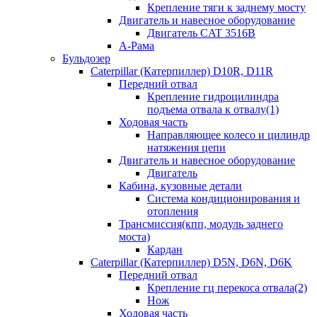
Крепление тяги к заднему мосту
Двигатель и навесное оборудование
Двигатель CAT 3516B
А-Рама
Бульдозер
Caterpillar (Катерпиллер) D10R, D11R
Передний отвал
Крепление гидроцилиндра
подъема отвала к отвалу(1)
Ходовая часть
Направляющее колесо и цилиндр
натяжения цепи
Двигатель и навесное оборудование
Двигатель
Кабина, кузовные детали
Система кондиционирования и
отопления
Трансмиссия(кпп, модуль заднего
моста)
Кардан
Caterpillar (Катерпиллер) D5N, D6N, D6K
Передний отвал
Крепление гц перекоса отвала(2)
Нож
Ходовая часть