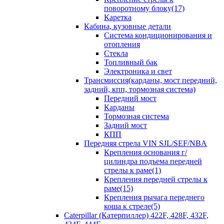
поворотному блоку(17)
Каретка
Кабина, кузовные детали
Система кондиционирования и
отопления
Стекла
Топливный бак
Электроника и свет
Трансмиссия(карданы, мост передний,
задний, кпп, тормозная система)
Передний мост
Карданы
Тормозная система
Задний мост
КПП
Передняя стрела VIN SJL/SEF/NBA
Крепления основания г/
цилиндра подъема передней
стрелы к раме(1)
Крепления передней стрелы к
раме(15)
Крепления рычага переднего
коша к стреле(5)
Caterpillar (Катерпиллер) 422F, 428F, 432F,