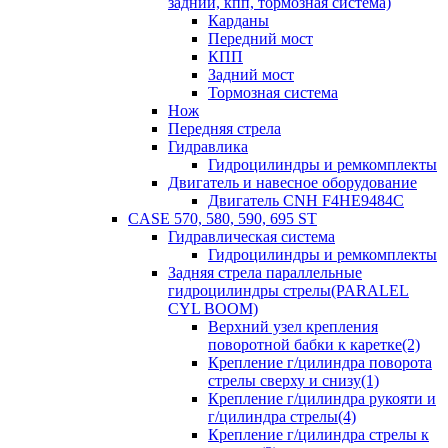
задний, кпп, тормозная система)
Карданы
Передний мост
КПП
Задний мост
Тормозная система
Нож
Передняя стрела
Гидравлика
Гидроцилиндры и ремкомплекты
Двигатель и навесное оборудование
Двигатель CNH F4HE9484C
CASE 570, 580, 590, 695 ST
Гидравлическая система
Гидроцилиндры и ремкомплекты
Задняя стрела параллельные
гидроцилиндры стрелы(PARALEL
CYL BOOM)
Верхний узел крепления
поворотной бабки к каретке(2)
Крепление г/цилиндра поворота
стрелы сверху и снизу(1)
Крепление г/цилиндра рукояти и
г/цилиндра стрелы(4)
Крепление г/цилиндра стрелы к