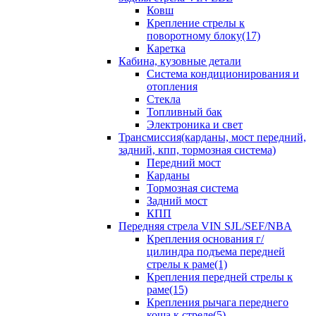
Ковш
Крепление стрелы к
поворотному блоку(17)
Каретка
Кабина, кузовные детали
Система кондиционирования и
отопления
Стекла
Топливный бак
Электроника и свет
Трансмиссия(карданы, мост передний,
задний, кпп, тормозная система)
Передний мост
Карданы
Тормозная система
Задний мост
КПП
Передняя стрела VIN SJL/SEF/NBA
Крепления основания г/
цилиндра подъема передней
стрелы к раме(1)
Крепления передней стрелы к
раме(15)
Крепления рычага переднего
коша к стреле(5)