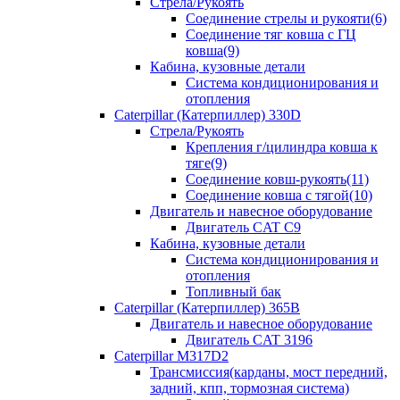
Стрела/Рукоять
Соединение стрелы и рукояти(6)
Соединение тяг ковша с ГЦ
ковша(9)
Кабина, кузовные детали
Система кондиционирования и
отопления
Caterpillar (Катерпиллер) 330D
Стрела/Рукоять
Крепления г/цилиндра ковша к
тяге(9)
Соединение ковш-рукоять(11)
Соединение ковша с тягой(10)
Двигатель и навесное оборудование
Двигатель CAT C9
Кабина, кузовные детали
Система кондиционирования и
отопления
Топливный бак
Caterpillar (Катерпиллер) 365B
Двигатель и навесное оборудование
Двигатель CAT 3196
Caterpillar M317D2
Трансмиссия(карданы, мост передний,
задний, кпп, тормозная система)