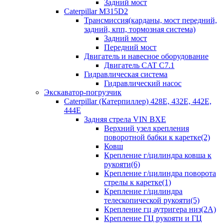
Задний мост
Caterpillar M315D2
Трансмиссия(карданы, мост передний,
задний, кпп, тормозная система)
Задний мост
Передний мост
Двигатель и навесное оборудование
Двигатель CAT C7.1
Гидравлическая система
Гидравлический насос
Экскаватор-погрузчик
Caterpillar (Катерпиллер) 428E, 432E, 442E,
444E
Задняя стрела VIN BXE
Верхний узел крепления
поворотной бабки к каретке(2)
Ковш
Крепление г/цилиндра ковша к
рукояти(6)
Крепление г/цилиндра поворота
стрелы к каретке(1)
Крепление г/цилиндра
телескопической рукояти(5)
Крепление гц аутригера низ(2А)
Крепление ГЦ рукояти и ГЦ