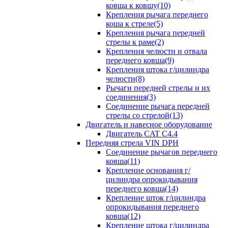
ковша к ковшу(10)
Крепления рычага переднего
коша к стреле(5)
Крепления рычага передней
стрелы к раме(2)
Крепления челюсти и отвала
переднего ковша(9)
Крепления штока г/цилиндра
челюсти(8)
Рычаги передней стрелы и их
соединения(3)
Соединение рычага передней
стрелы со стрелой(13)
Двигатель и навесное оборудование
Двигатель CAT C4.4
Передняя стрела VIN DPH
Cоединение рычагов переднего
ковша(11)
Крепление основания г/
цилиндра опрокидывания
переднего ковша(14)
Крепление шток г/цилиндра
опрокидывания переднего
ковша(12)
Крепление штока г/цилиндра