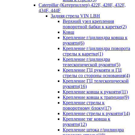
Caterpillar (Катерпиллер) 422F, 428F, 432F,
434F, 444F
Задняя стрела VIN LBH
Верхний узел крепления
поворотной бабки к каретке(2)
Ковш
Крепление г/цилиндра ковша к
рукояти(6)
Крепление г/цилиндра поворота
стрелы к каретке(1)
Крепление г/цилиндра
телескопической рукояти(5)
Крепление ГЦ рукояти и ГЦ
стрелы со стороны основания(4)
Крепление ГЦ телескопической
рукояти(16)
Крепление ковша к рукояти(11)
Крепление ковша к трапеции(9)
Крепление стрелы к
поворотному блоку(17)
Крепление стрелы к рукояти(14)
Крепление тяг ковша к
рукояти(12)
Крепление штока г/цилиндра