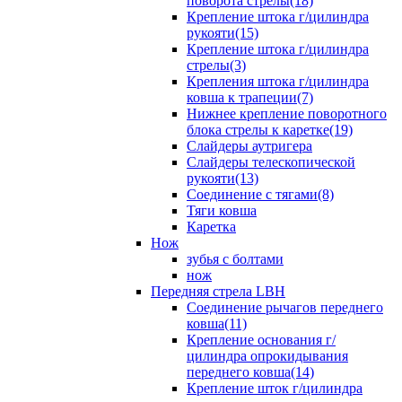
поворота стрелы(18)
Крепление штока г/цилиндра
рукояти(15)
Крепление штока г/цилиндра
стрелы(3)
Крепления штока г/цилиндра
ковша к трапеции(7)
Нижнее крепление поворотного
блока стрелы к каретке(19)
Слайдеры аутригера
Слайдеры телескопической
рукояти(13)
Соединение с тягами(8)
Тяги ковша
Каретка
Нож
зубья с болтами
нож
Передняя стрела LBH
Cоединение рычагов переднего
ковша(11)
Крепление основания г/
цилиндра опрокидывания
переднего ковша(14)
Крепление шток г/цилиндра