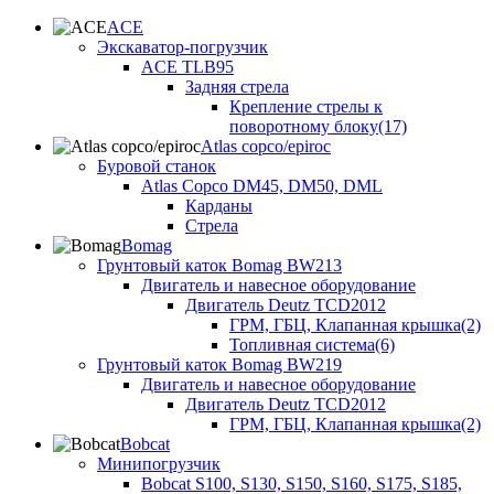
ACE
Экскаватор-погрузчик
ACE TLB95
Задняя стрела
Крепление стрелы к
поворотному блоку(17)
Atlas copco/epiroc
Буровой станок
Atlas Copco DM45, DM50, DML
Карданы
Стрела
Bomag
Грунтовый каток Bomag BW213
Двигатель и навесное оборудование
Двигатель Deutz TCD2012
ГРМ, ГБЦ, Клапанная крышка(2)
Топливная система(6)
Грунтовый каток Bomag BW219
Двигатель и навесное оборудование
Двигатель Deutz TCD2012
ГРМ, ГБЦ, Клапанная крышка(2)
Bobcat
Минипогрузчик
Bobcat S100, S130, S150, S160, S175, S185,