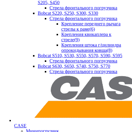
S205, S450
Стрела фронтального погрузчика
Bobcat S220, S250, S300, S330
Стрела фронтального погрузчика
Крепление переднего рычага
стрелы к раме(6)
Крепления квикаплера к
стреле(9)
Крепления штока г/цилиндра
опрокидывания ковша(8)
Bobcat S510, S530, S550, S570, S590, S595
Стрела фронтального погрузчика
Bobcat S630, S650, S740, S750, S770
Стрела фронтального погрузчика
CASE
Минипогрузчик