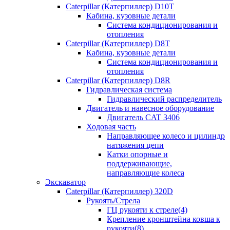
Caterpillar (Катерпиллер) D10T
Кабина, кузовные детали
Система кондиционирования и
отопления
Caterpillar (Катерпиллер) D8T
Кабина, кузовные детали
Система кондиционирования и
отопления
Caterpillar (Катерпиллер) D8R
Гидравлическая система
Гидравлический распределитель
Двигатель и навесное оборудование
Двигатель CAT 3406
Ходовая часть
Направляющее колесо и цилиндр
натяжения цепи
Катки опорные и
поддерживающие,
направляющие колеса
Экскаватор
Caterpillar (Катерпиллер) 320D
Рукоять/Стрела
ГЦ рукояти к стреле(4)
Крепление кронштейна ковша к
рукояти(8)