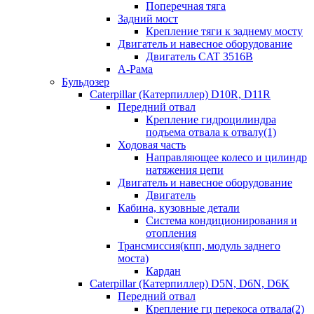
Поперечная тяга
Задний мост
Крепление тяги к заднему мосту
Двигатель и навесное оборудование
Двигатель CAT 3516B
А-Рама
Бульдозер
Caterpillar (Катерпиллер) D10R, D11R
Передний отвал
Крепление гидроцилиндра
подъема отвала к отвалу(1)
Ходовая часть
Направляющее колесо и цилиндр
натяжения цепи
Двигатель и навесное оборудование
Двигатель
Кабина, кузовные детали
Система кондиционирования и
отопления
Трансмиссия(кпп, модуль заднего
моста)
Кардан
Caterpillar (Катерпиллер) D5N, D6N, D6K
Передний отвал
Крепление гц перекоса отвала(2)