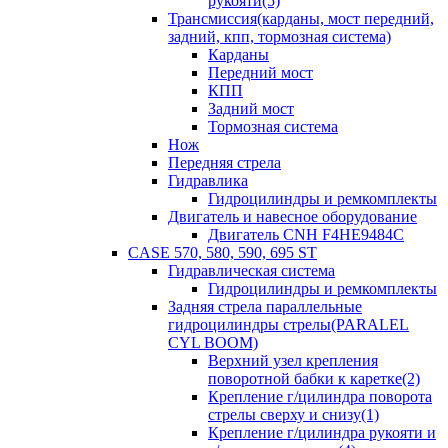
рукояти(5)
Трансмиссия(карданы, мост передний,
задний, кпп, тормозная система)
Карданы
Передний мост
КПП
Задний мост
Тормозная система
Нож
Передняя стрела
Гидравлика
Гидроцилиндры и ремкомплекты
Двигатель и навесное оборудование
Двигатель CNH F4HE9484C
CASE 570, 580, 590, 695 ST
Гидравлическая система
Гидроцилиндры и ремкомплекты
Задняя стрела параллельные
гидроцилиндры стрелы(PARALEL
CYL BOOM)
Верхний узел крепления
поворотной бабки к каретке(2)
Крепление г/цилиндра поворота
стрелы сверху и снизу(1)
Крепление г/цилиндра рукояти и