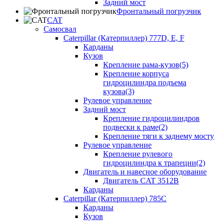
Задний мост
Фронтальный погрузчик
CAT
Самосвал
Caterpillar (Катерпиллер) 777D, E, F
Карданы
Кузов
Крепление рама-кузов(5)
Крепление корпуса
гидроцилиндра подъема
кузова(3)
Рулевое управление
Задний мост
Крепление гидроцилиндров
подвески к раме(2)
Крепление тяги к заднему мосту
Рулевое управление
Крепление рулевого
гидроцилиндра к трапеции(2)
Двигатель и навесное оборудование
Двигатель CAT 3512B
Карданы
Caterpillar (Катерпиллер) 785C
Карданы
Кузов