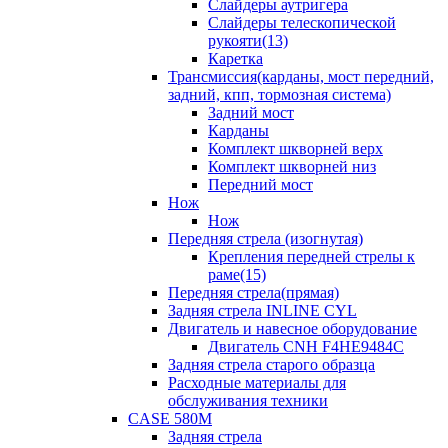
Слайдеры аутригера
Слайдеры телескопической
рукояти(13)
Каретка
Трансмиссия(карданы, мост передний,
задний, кпп, тормозная система)
Задний мост
Карданы
Комплект шкворней верх
Комплект шкворней низ
Передний мост
Нож
Нож
Передняя стрела (изогнутая)
Крепления передней стрелы к
раме(15)
Передняя стрела(прямая)
Задняя стрела INLINE CYL
Двигатель и навесное оборудование
Двигатель CNH F4HE9484C
Задняя стрела старого образца
Расходные материалы для
обслуживания техники
CASE 580M
Задняя стрела