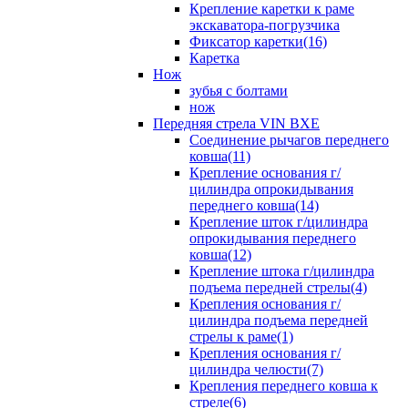
Крепление каретки к раме
экскаватора-погрузчика
Фиксатор каретки(16)
Каретка
Нож
зубья с болтами
нож
Передняя стрела VIN BXE
Cоединение рычагов переднего
ковша(11)
Крепление основания г/
цилиндра опрокидывания
переднего ковша(14)
Крепление шток г/цилиндра
опрокидывания переднего
ковша(12)
Крепление штока г/цилиндра
подъема передней стрелы(4)
Крепления основания г/
цилиндра подъема передней
стрелы к раме(1)
Крепления основания г/
цилиндра челюсти(7)
Крепления переднего ковша к
стреле(6)