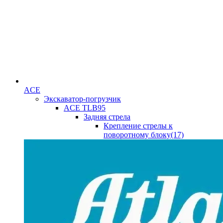
ACE
Экскаватор-погрузчик
ACE TLB95
Задняя стрела
Крепление стрелы к
поворотному блоку(17)