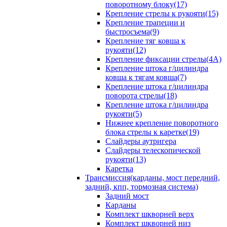
поворотному блоку(17)
Крепление стрелы к рукояти(15)
Крепление трапеции и
быстросъема(9)
Крепление тяг ковша к
рукояти(12)
Крепление фиксации стрелы(4A)
Крепление штока г/цилиндра
ковша к тягам ковша(7)
Крепление штока г/цилиндра
поворота стрелы(18)
Крепление штока г/цилиндра
рукояти(5)
Нижнее крепление поворотного
блока стрелы к каретке(19)
Слайдеры аутригера
Слайдеры телескопической
рукояти(13)
Каретка
Трансмиссия(карданы, мост передний,
задний, кпп, тормозная система)
Задний мост
Карданы
Комплект шкворней верх
Комплект шкворней низ