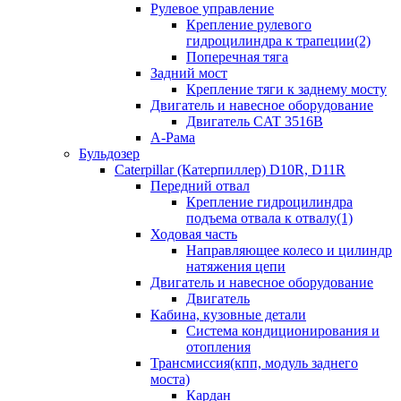
Рулевое управление
Крепление рулевого
гидроцилиндра к трапеции(2)
Поперечная тяга
Задний мост
Крепление тяги к заднему мосту
Двигатель и навесное оборудование
Двигатель CAT 3516B
А-Рама
Бульдозер
Caterpillar (Катерпиллер) D10R, D11R
Передний отвал
Крепление гидроцилиндра
подъема отвала к отвалу(1)
Ходовая часть
Направляющее колесо и цилиндр
натяжения цепи
Двигатель и навесное оборудование
Двигатель
Кабина, кузовные детали
Система кондиционирования и
отопления
Трансмиссия(кпп, модуль заднего
моста)
Кардан