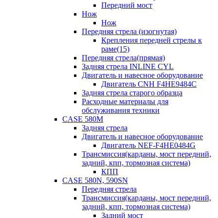
Передний мост
Нож
Нож
Передняя стрела (изогнутая)
Крепления передней стрелы к
раме(15)
Передняя стрела(прямая)
Задняя стрела INLINE CYL
Двигатель и навесное оборудование
Двигатель CNH F4HE9484C
Задняя стрела старого образца
Расходные материалы для
обслуживания техники
CASE 580M
Задняя стрела
Двигатель и навесное оборудование
Двигатель NEF-F4HE0484G
Трансмиссия(карданы, мост передний,
задний, кпп, тормозная система)
КПП
CASE 580N, 590SN
Передняя стрела
Трансмиссия(карданы, мост передний,
задний, кпп, тормозная система)
Задний мост