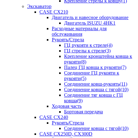
Крепление стрелы к ковшу(1)
Экскаватор
CASE CX210
Двигатель и навесное оборудование
Двигатель ISUZU 4HK1
Расходные материалы для
обслуживания
Рукоять/Стрела
ГЦ рукояти к стреле(4)
ГЦ стрелы к стреле(3)
Крепление кронштейна ковша к
рукояти(8)
Палец ГЦ ковша к рукояти(7)
Соединение ГЦ рукояти к
рукояти(5)
Соединение ковш-рукоять(11)
Соединение ковша с тягой(10)
Соединение тяг ковша с ГЦ
ковша(9)
Ходовая часть
Бортовая передача
CASE CX240
Рукоять/Стрела
Соединение ковша с тягой(10)
CASE CX250D, CX300D