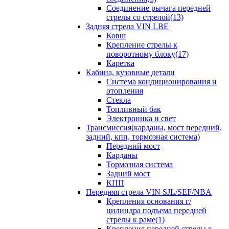
Соединение рычага передней
стрелы со стрелой(13)
Задняя стрела VIN LBE
Ковш
Крепление стрелы к
поворотному блоку(17)
Каретка
Кабина, кузовные детали
Система кондиционирования и
отопления
Стекла
Топливный бак
Электроника и свет
Трансмиссия(карданы, мост передний,
задний, кпп, тормозная система)
Передний мост
Карданы
Тормозная система
Задний мост
КПП
Передняя стрела VIN SJL/SEF/NBA
Крепления основания г/
цилиндра подъема передней
стрелы к раме(1)
Крепления передней стрелы к