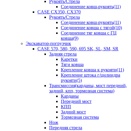
Рукоять/Стрела
Соединение ковш-рукоять(11)
CASE CX350, CX370
Рукоять/Стрела
Соединение ковш-рукоять(11)
Соединение ковша с тягой(10)
Соединение тяг ковша с ГЦ
ковша(9)
Экскаватор-погрузчик
CASE 570, 580, 590, 695 SK, SL, SM, SR
Задняя стрела
Каретки
Тяги ковша
Крепление ковша к рукояти(11)
Крепление штока г/цилиндра
рукояти(5)
Трансмиссия(карданы, мост передний,
задний, кпп, тормозная система)
Карданы
Передний мост
КПП
Задний мост
Тормозная система
Нож
Передняя стрела