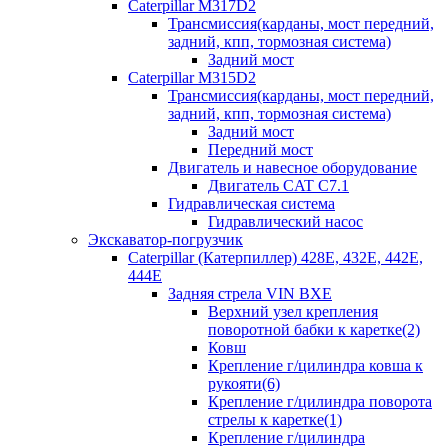
Caterpillar M317D2
Трансмиссия(карданы, мост передний,
задний, кпп, тормозная система)
Задний мост
Caterpillar M315D2
Трансмиссия(карданы, мост передний,
задний, кпп, тормозная система)
Задний мост
Передний мост
Двигатель и навесное оборудование
Двигатель CAT C7.1
Гидравлическая система
Гидравлический насос
Экскаватор-погрузчик
Caterpillar (Катерпиллер) 428E, 432E, 442E,
444E
Задняя стрела VIN BXE
Верхний узел крепления
поворотной бабки к каретке(2)
Ковш
Крепление г/цилиндра ковша к
рукояти(6)
Крепление г/цилиндра поворота
стрелы к каретке(1)
Крепление г/цилиндра