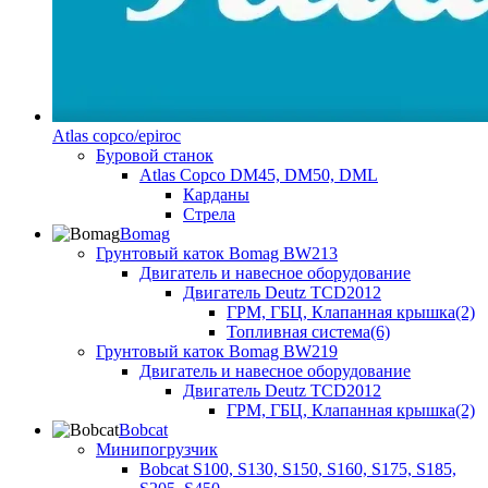
Atlas copco/epiroc
Буровой станок
Atlas Copco DM45, DM50, DML
Карданы
Стрела
Bomag
Грунтовый каток Bomag BW213
Двигатель и навесное оборудование
Двигатель Deutz TCD2012
ГРМ, ГБЦ, Клапанная крышка(2)
Топливная система(6)
Грунтовый каток Bomag BW219
Двигатель и навесное оборудование
Двигатель Deutz TCD2012
ГРМ, ГБЦ, Клапанная крышка(2)
Bobcat
Минипогрузчик
Bobcat S100, S130, S150, S160, S175, S185,