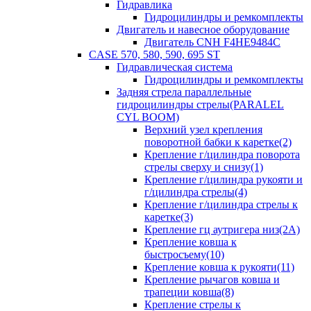
Гидравлика
Гидроцилиндры и ремкомплекты
Двигатель и навесное оборудование
Двигатель CNH F4HE9484C
CASE 570, 580, 590, 695 ST
Гидравлическая система
Гидроцилиндры и ремкомплекты
Задняя стрела параллельные
гидроцилиндры стрелы(PARALEL
CYL BOOM)
Верхний узел крепления
поворотной бабки к каретке(2)
Крепление г/цилиндра поворота
стрелы сверху и снизу(1)
Крепление г/цилиндра рукояти и
г/цилиндра стрелы(4)
Крепление г/цилиндра стрелы к
каретке(3)
Крепление гц аутригера низ(2А)
Крепление ковша к
быстросъему(10)
Крепление ковша к рукояти(11)
Крепление рычагов ковша и
трапеции ковша(8)
Крепление стрелы к