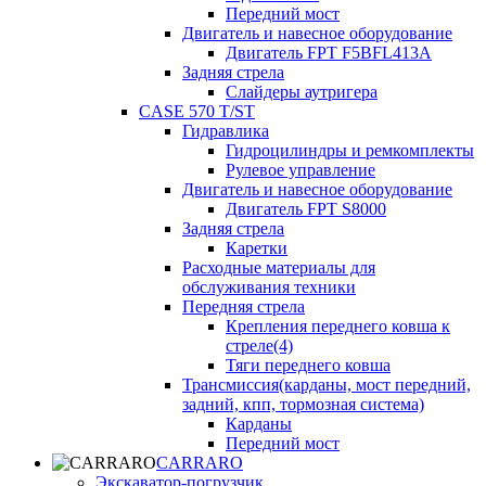
Передний мост
Двигатель и навесное оборудование
Двигатель FPT F5BFL413A
Задняя стрела
Слайдеры аутригера
CASE 570 T/ST
Гидравлика
Гидроцилиндры и ремкомплекты
Рулевое управление
Двигатель и навесное оборудование
Двигатель FPT S8000
Задняя стрела
Каретки
Расходные материалы для
обслуживания техники
Передняя стрела
Крепления переднего ковша к
стреле(4)
Тяги переднего ковша
Трансмиссия(карданы, мост передний,
задний, кпп, тормозная система)
Карданы
Передний мост
CARRARO
Экскаватор-погрузчик