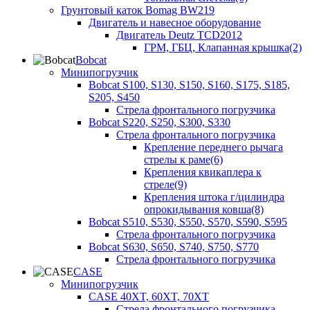
Грунтовый каток Bomag BW219
Двигатель и навесное оборудование
Двигатель Deutz TCD2012
ГРМ, ГБЦ, Клапанная крышка(2)
Bobcat
Минипогрузчик
Bobcat S100, S130, S150, S160, S175, S185,
S205, S450
Стрела фронтального погрузчика
Bobcat S220, S250, S300, S330
Стрела фронтального погрузчика
Крепление переднего рычага
стрелы к раме(6)
Крепления квикаплера к
стреле(9)
Крепления штока г/цилиндра
опрокидывания ковша(8)
Bobcat S510, S530, S550, S570, S590, S595
Стрела фронтального погрузчика
Bobcat S630, S650, S740, S750, S770
Стрела фронтального погрузчика
CASE
Минипогрузчик
CASE 40XT, 60XT, 70XT
Стрела фронтального погрузчика