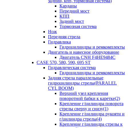
задний, кпп, тормозная система)
Карданы
Передний мост
КПП
Задний мост
Тормозная система
Нож
Передняя стрела
Гидравлика
Гидроцилиндры и ремкомплекты
Двигатель и навесное оборудование
Двигатель CNH F4HE9484C
CASE 570, 580, 590, 695 ST
Гидравлическая система
Гидроцилиндры и ремкомплекты
Задняя стрела параллельные
гидроцилиндры стрелы(PARALEL
CYL BOOM)
Верхний узел крепления
поворотной бабки к каретке(2)
Крепление г/цилиндра поворота
стрелы сверху и снизу(1)
Крепление г/цилиндра рукояти и
г/цилиндра стрелы(4)
Крепление г/цилиндра стрелы к