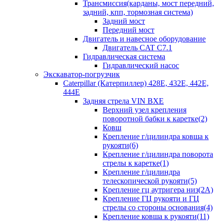
Трансмиссия(карданы, мост передний,
задний, кпп, тормозная система)
Задний мост
Передний мост
Двигатель и навесное оборудование
Двигатель CAT C7.1
Гидравлическая система
Гидравлический насос
Экскаватор-погрузчик
Caterpillar (Катерпиллер) 428E, 432E, 442E,
444E
Задняя стрела VIN BXE
Верхний узел крепления
поворотной бабки к каретке(2)
Ковш
Крепление г/цилиндра ковша к
рукояти(6)
Крепление г/цилиндра поворота
стрелы к каретке(1)
Крепление г/цилиндра
телескопической рукояти(5)
Крепление гц аутригера низ(2А)
Крепление ГЦ рукояти и ГЦ
стрелы со стороны основания(4)
Крепление ковша к рукояти(11)