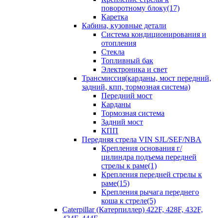
поворотному блоку(17)
Каретка
Кабина, кузовные детали
Система кондиционирования и
отопления
Стекла
Топливный бак
Электроника и свет
Трансмиссия(карданы, мост передний,
задний, кпп, тормозная система)
Передний мост
Карданы
Тормозная система
Задний мост
КПП
Передняя стрела VIN SJL/SEF/NBA
Крепления основания г/
цилиндра подъема передней
стрелы к раме(1)
Крепления передней стрелы к
раме(15)
Крепления рычага переднего
коша к стреле(5)
Caterpillar (Катерпиллер) 422F, 428F, 432F,