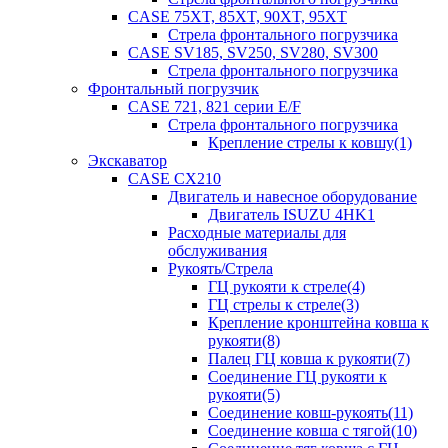
CASE 75XT, 85XT, 90XT, 95XT
Стрела фронтального погрузчика
CASE SV185, SV250, SV280, SV300
Стрела фронтального погрузчика
Фронтальный погрузчик
CASE 721, 821 серии E/F
Стрела фронтального погрузчика
Крепление стрелы к ковшу(1)
Экскаватор
CASE CX210
Двигатель и навесное оборудование
Двигатель ISUZU 4HK1
Расходные материалы для
обслуживания
Рукоять/Стрела
ГЦ рукояти к стреле(4)
ГЦ стрелы к стреле(3)
Крепление кронштейна ковша к
рукояти(8)
Палец ГЦ ковша к рукояти(7)
Соединение ГЦ рукояти к
рукояти(5)
Соединение ковш-рукоять(11)
Соединение ковша с тягой(10)