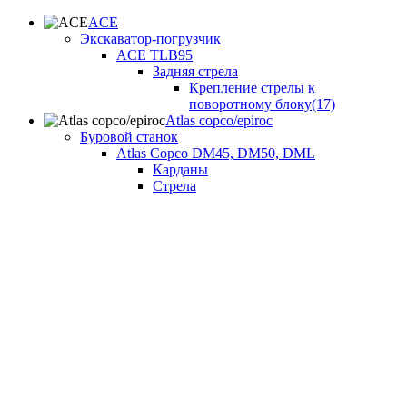
ACE
Экскаватор-погрузчик
ACE TLB95
Задняя стрела
Крепление стрелы к
поворотному блоку(17)
Atlas copco/epiroc
Буровой станок
Atlas Copco DM45, DM50, DML
Карданы
Стрела