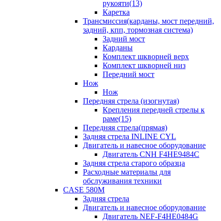
рукояти(13)
Каретка
Трансмиссия(карданы, мост передний,
задний, кпп, тормозная система)
Задний мост
Карданы
Комплект шкворней верх
Комплект шкворней низ
Передний мост
Нож
Нож
Передняя стрела (изогнутая)
Крепления передней стрелы к
раме(15)
Передняя стрела(прямая)
Задняя стрела INLINE CYL
Двигатель и навесное оборудование
Двигатель CNH F4HE9484C
Задняя стрела старого образца
Расходные материалы для
обслуживания техники
CASE 580M
Задняя стрела
Двигатель и навесное оборудование
Двигатель NEF-F4HE0484G