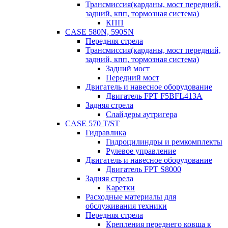
Трансмиссия(карданы, мост передний,
задний, кпп, тормозная система)
КПП
CASE 580N, 590SN
Передняя стрела
Трансмиссия(карданы, мост передний,
задний, кпп, тормозная система)
Задний мост
Передний мост
Двигатель и навесное оборудование
Двигатель FPT F5BFL413A
Задняя стрела
Слайдеры аутригера
CASE 570 T/ST
Гидравлика
Гидроцилиндры и ремкомплекты
Рулевое управление
Двигатель и навесное оборудование
Двигатель FPT S8000
Задняя стрела
Каретки
Расходные материалы для
обслуживания техники
Передняя стрела
Крепления переднего ковша к