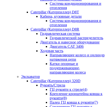
Система кондиционирования и
отопления
Caterpillar (Катерпиллер) D8T
Кабина, кузовные детали
Система кондиционирования и
отопления
Caterpillar (Катерпиллер) D8R
Гидравлическая система
Гидравлический распределитель
Двигатель и навесное оборудование
Двигатель CAT 3406
Ходовая часть
Направляющее колесо и цилиндр
натяжения цепи
Катки опорные и
поддерживающие,
направляющие колеса
Экскаватор
Caterpillar (Катерпиллер) 320D
Рукоять/Стрела
ГЦ рукояти к стреле(4)
Крепление кронштейна ковша к
рукояти(8)
Палец ГЦ ковша к рукояти(7)
Соединение ГЦ рукояти к