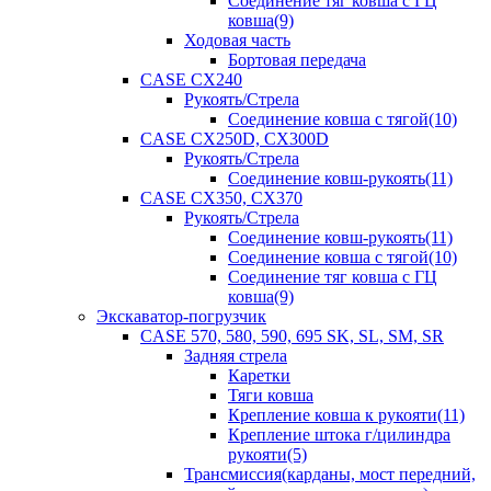
Соединение тяг ковша с ГЦ
ковша(9)
Ходовая часть
Бортовая передача
CASE CX240
Рукоять/Стрела
Соединение ковша с тягой(10)
CASE CX250D, CX300D
Рукоять/Стрела
Соединение ковш-рукоять(11)
CASE CX350, CX370
Рукоять/Стрела
Соединение ковш-рукоять(11)
Соединение ковша с тягой(10)
Соединение тяг ковша с ГЦ
ковша(9)
Экскаватор-погрузчик
CASE 570, 580, 590, 695 SK, SL, SM, SR
Задняя стрела
Каретки
Тяги ковша
Крепление ковша к рукояти(11)
Крепление штока г/цилиндра
рукояти(5)
Трансмиссия(карданы, мост передний,