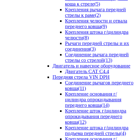
коша к стреле(5)
Крепления рычага передней
стрелы к раме(2)
Крепления челюсти и отвала
переднего ковша(9)
Крепления штока г/цилиндра
челюсти(8)
Рычаги передней стрелы и их
соединения(3)
Соединение рычага передней
стрелы со стрелой(13)
Двигатель и навесное оборудование
Двигатель CAT C4.4
Передняя стрела VIN DPH
Cоединение рычагов переднего
ковша(11)
Крепление основания г/
цилиндра опрокидывания
переднего ковша(14)
Крепление шток г/цилиндра
опрокидывания переднего
ковша(12)
Крепление штока г/цилиндра
подъема передней стрелы(4)
Крепления основания г/