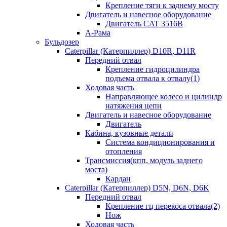
Крепление тяги к заднему мосту
Двигатель и навесное оборудование
Двигатель CAT 3516B
А-Рама
Бульдозер
Caterpillar (Катерпиллер) D10R, D11R
Передний отвал
Крепление гидроцилиндра
подъема отвала к отвалу(1)
Ходовая часть
Направляющее колесо и цилиндр
натяжения цепи
Двигатель и навесное оборудование
Двигатель
Кабина, кузовные детали
Система кондиционирования и
отопления
Трансмиссия(кпп, модуль заднего
моста)
Кардан
Caterpillar (Катерпиллер) D5N, D6N, D6K
Передний отвал
Крепление гц перекоса отвала(2)
Нож
Ходовая часть