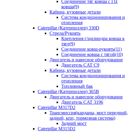
Соединение тяг ковша с ГЦ
ковша(9)
Кабина, кузовные детали
Система кондиционирования и
отопления
Caterpillar (Катерпиллер) 330D
Стрела/Рукоять
Крепления г/цилиндра ковша к
тяге(9)
Соединение ковш-рукоять(11)
Соединение ковша с тягой(10)
Двигатель и навесное оборудование
Двигатель CAT C9
Кабина, кузовные детали
Система кондиционирования и
отопления
Топливный бак
Caterpillar (Катерпиллер) 365B
Двигатель и навесное оборудование
Двигатель CAT 3196
Caterpillar M317D2
Трансмиссия(карданы, мост передний,
задний, кпп, тормозная система)
Задний мост
Caterpillar M315D2