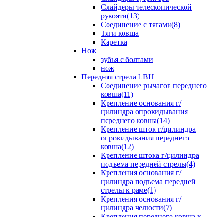
Слайдеры телескопической
рукояти(13)
Соединение с тягами(8)
Тяги ковша
Каретка
Нож
зубья с болтами
нож
Передняя стрела LBH
Cоединение рычагов переднего
ковша(11)
Крепление основания г/
цилиндра опрокидывания
переднего ковша(14)
Крепление шток г/цилиндра
опрокидывания переднего
ковша(12)
Крепление штока г/цилиндра
подъема передней стрелы(4)
Крепления основания г/
цилиндра подъема передней
стрелы к раме(1)
Крепления основания г/
цилиндра челюсти(7)
Крепления переднего ковша к