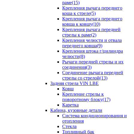
раме(15)
Крепления рычага переднего
коша к стреле(5)
Крепления рычага переднего
ковша к ковшу(10)
Крепления рычага передней
стрелы к раме(2)
Крепления челюсти и отвала
переднего ковша(9)
Крепления штока г/цилиндра
челюсти(8)
Рычаги передней стрелы и их
соединения(3)
Соединение рычага передней
стрелы со стрелой(13)
Задняя стрела VIN LBE
Ковш
Крепление стрелы к
поворотному блоку(17)
Каретка
Кабина, кузовные детали
Система кондиционирования и
отопления
Стекла
Топливный бак