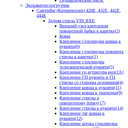
Гидравлический насос
Экскаватор-погрузчик
Caterpillar (Катерпиллер) 428E, 432E, 442E,
444E
Задняя стрела VIN BXE
Верхний узел крепления
поворотной бабки к каретке(2)
Ковш
Крепление г/цилиндра ковша к
рукояти(6)
Крепление г/цилиндра поворота
стрелы к каретке(1)
Крепление г/цилиндра
телескопической рукояти(5)
Крепление гц аутригера низ(2А)
Крепление ГЦ рукояти и ГЦ
стрелы со стороны основания(4)
Крепление ковша к рукояти(11)
Крепление ковша к трапеции(9)
Крепление стрелы к
поворотному блоку(17)
Крепление стрелы к рукояти(14)
Крепление тяг ковша к
рукояти(12)
Крепление штока г/цилиндра