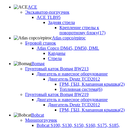
ACE
Экскаватор-погрузчик
ACE TLB95
Задняя стрела
Крепление стрелы к
поворотному блоку(17)
Atlas copco/epiroc
Буровой станок
Atlas Copco DM45, DM50, DML
Карданы
Стрела
Bomag
Грунтовый каток Bomag BW213
Двигатель и навесное оборудование
Двигатель Deutz TCD2012
ГРМ, ГБЦ, Клапанная крышка(2)
Топливная система(6)
Грунтовый каток Bomag BW219
Двигатель и навесное оборудование
Двигатель Deutz TCD2012
ГРМ, ГБЦ, Клапанная крышка(2)
Bobcat
Минипогрузчик
Bobcat S100, S130, S150, S160, S175, S185,