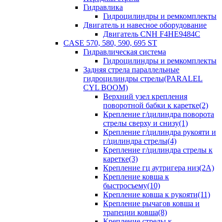
Гидравлика
Гидроцилиндры и ремкомплекты
Двигатель и навесное оборудование
Двигатель CNH F4HE9484C
CASE 570, 580, 590, 695 ST
Гидравлическая система
Гидроцилиндры и ремкомплекты
Задняя стрела параллельные
гидроцилиндры стрелы(PARALEL
CYL BOOM)
Верхний узел крепления
поворотной бабки к каретке(2)
Крепление г/цилиндра поворота
стрелы сверху и снизу(1)
Крепление г/цилиндра рукояти и
г/цилиндра стрелы(4)
Крепление г/цилиндра стрелы к
каретке(3)
Крепление гц аутригера низ(2А)
Крепление ковша к
быстросъему(10)
Крепление ковша к рукояти(11)
Крепление рычагов ковша и
трапеции ковша(8)
Крепление стрелы к