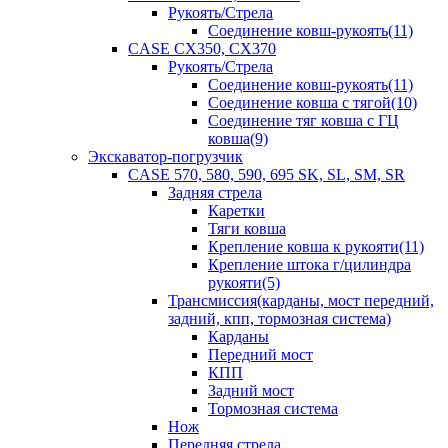
Рукоять/Стрела
Соединение ковш-рукоять(11)
CASE CX350, CX370
Рукоять/Стрела
Соединение ковш-рукоять(11)
Соединение ковша с тягой(10)
Соединение тяг ковша с ГЦ
ковша(9)
Экскаватор-погрузчик
CASE 570, 580, 590, 695 SK, SL, SM, SR
Задняя стрела
Каретки
Тяги ковша
Крепление ковша к рукояти(11)
Крепление штока г/цилиндра
рукояти(5)
Трансмиссия(карданы, мост передний,
задний, кпп, тормозная система)
Карданы
Передний мост
КПП
Задний мост
Тормозная система
Нож
Передняя стрела