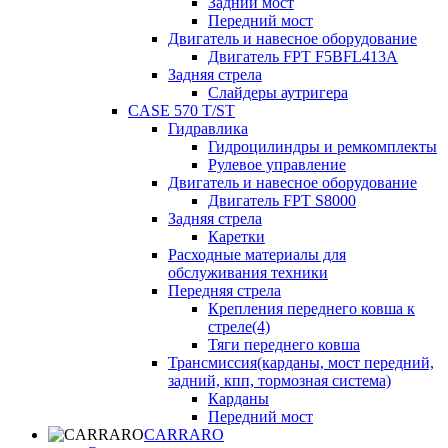
Задний мост
Передний мост
Двигатель и навесное оборудование
Двигатель FPT F5BFL413A
Задняя стрела
Слайдеры аутригера
CASE 570 T/ST
Гидравлика
Гидроцилиндры и ремкомплекты
Рулевое управление
Двигатель и навесное оборудование
Двигатель FPT S8000
Задняя стрела
Каретки
Расходные материалы для
обслуживания техники
Передняя стрела
Крепления переднего ковша к
стреле(4)
Тяги переднего ковша
Трансмиссия(карданы, мост передний,
задний, кпп, тормозная система)
Карданы
Передний мост
CARRARO