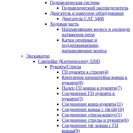
Гидравлическая система
Гидравлический распределитель
Двигатель и навесное оборудование
Двигатель CAT 3406
Ходовая часть
Направляющее колесо и цилиндр
натяжения цепи
Катки опорные и
поддерживающие,
направляющие колеса
Экскаватор
Caterpillar (Катерпиллер) 320D
Рукоять/Стрела
ГЦ рукояти к стреле(4)
Крепление кронштейна ковша к
рукояти(8)
Палец ГЦ ковша к рукояти(7)
Соединение ГЦ рукояти к
рукояти(5)
Соединение ковш-рукоять(11)
Соединение ковша с тягой(10)
Соединение стрела-корпус(1)
Соединение стрелы и рукояти(6)
Соединение тяг ковша с ГЦ
ковша(9)