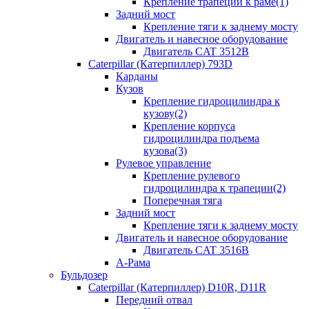
Крепление трапеции к раме(1)
Задний мост
Крепление тяги к заднему мосту
Двигатель и навесное оборудование
Двигатель CAT 3512B
Caterpillar (Катерпиллер) 793D
Карданы
Кузов
Крепление гидроцилиндра к
кузову(2)
Крепление корпуса
гидроцилиндра подъема
кузова(3)
Рулевое управление
Крепление рулевого
гидроцилиндра к трапеции(2)
Поперечная тяга
Задний мост
Крепление тяги к заднему мосту
Двигатель и навесное оборудование
Двигатель CAT 3516B
А-Рама
Бульдозер
Caterpillar (Катерпиллер) D10R, D11R
Передний отвал