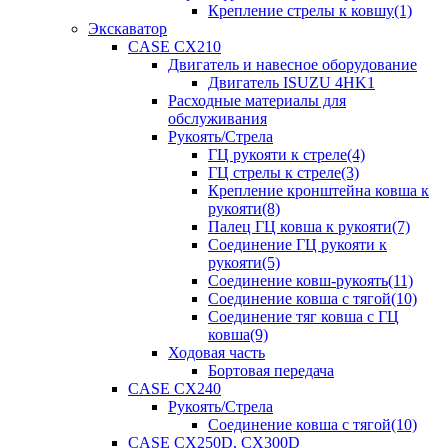
Крепление стрелы к ковшу(1)
Экскаватор
CASE CX210
Двигатель и навесное оборудование
Двигатель ISUZU 4HK1
Расходные материалы для
обслуживания
Рукоять/Стрела
ГЦ рукояти к стреле(4)
ГЦ стрелы к стреле(3)
Крепление кронштейна ковша к
рукояти(8)
Палец ГЦ ковша к рукояти(7)
Соединение ГЦ рукояти к
рукояти(5)
Соединение ковш-рукоять(11)
Соединение ковша с тягой(10)
Соединение тяг ковша с ГЦ
ковша(9)
Ходовая часть
Бортовая передача
CASE CX240
Рукоять/Стрела
Соединение ковша с тягой(10)
CASE CX250D, CX300D