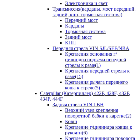
Электроника и свет
Трансмиссия(карданы, мост передний,
задний, кпп, тормозная система)
Передний мост
Карданы
Тормозная система
Задний мост
КПП
Передняя стрела VIN SJL/SEF/NBA
Крепления основания г/
цилиндра подъема передней
стрелы к раме(1)
Крепления передней стрелы к
раме(15)
Крепления рычага переднего
коша к стреле(5)
Caterpillar (Катерпиллер) 422F, 428F, 432F,
434F, 444F
Задняя стрела VIN LBH
Верхний узел крепления
поворотной бабки к каретке(2)
Ковш
Крепление г/цилиндра ковша к
рукояти(6)
Крепление г/цилиндра поворота