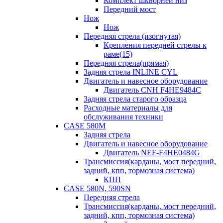
Комплект шкворней низ
Передний мост
Нож
Нож
Передняя стрела (изогнутая)
Крепления передней стрелы к
раме(15)
Передняя стрела(прямая)
Задняя стрела INLINE CYL
Двигатель и навесное оборудование
Двигатель CNH F4HE9484C
Задняя стрела старого образца
Расходные материалы для
обслуживания техники
CASE 580M
Задняя стрела
Двигатель и навесное оборудование
Двигатель NEF-F4HE0484G
Трансмиссия(карданы, мост передний,
задний, кпп, тормозная система)
КПП
CASE 580N, 590SN
Передняя стрела
Трансмиссия(карданы, мост передний,
задний, кпп, тормозная система)