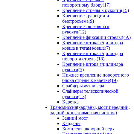
поворотному блоку(17)
Крепление стрелы к рукояти(15)
Крепление трапеции и
быстросъема(9)
Крепление тяг ковша к
рукояти(12)
Крепление фиксации стрелы(4A)
Крепление штока г/цилиндра
ковша к тягам ковша(7)
Крепление штока г/цилиндра
поворота стрелы(18)
Крепление штока г/цилиндра
рукояти(5)
Нижнее крепление поворотного
блока стрелы к каретке(19)
Слайдеры аутригера
Слайдеры телескопической
рукояти(13)
Каретка
Трансмиссия(карданы, мост передний,
задний, кпп, тормозная система)
Задний мост
Карданы
Комплект шкворней верх