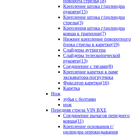
поворота стрелы(18)
Крепление штока г/цилиндра
рукояти(15)
Крепление штока г/цилиндра
стрелы(3)
Крепления штока г/цилиндра
ковша к трапеции(7)
Нижнее крепление поворотного
блока стрелы к каретке(19)
Слайдеры аутригера
Слайдеры телескопической
рукояти(13)
Соединение с тягами(8)
Крепление каретки к раме
экскаватора-погрузчика
Фиксатор каретки(16)
Каретка
Нож
зубья с болтами
нож
Передняя стрела VIN BXE
Cоединение рычагов переднего
ковша(11)
Крепление основания г/
цилиндра опрокидывания