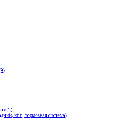
9)
яти(5)
дний, кпп, тормозная система)