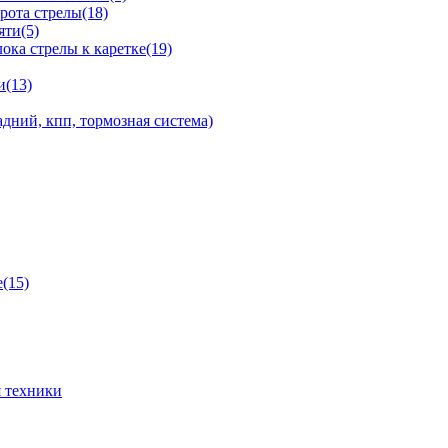
рота стрелы(18)
яти(5)
ка стрелы к каретке(19)
и(13)
дний, кпп, тормозная система)
(15)
 техники