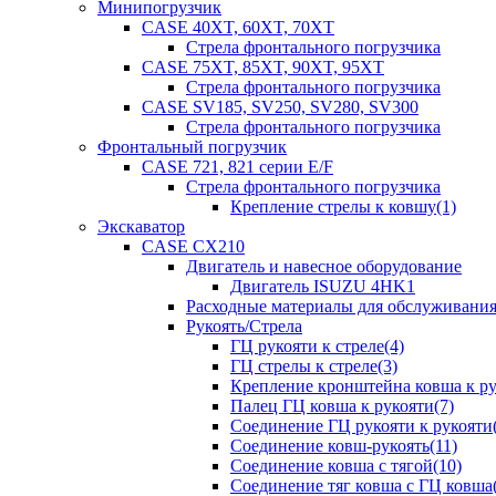
Минипогрузчик
CASE 40XT, 60XT, 70XT
Стрела фронтального погрузчика
CASE 75XT, 85XT, 90XT, 95XT
Стрела фронтального погрузчика
CASE SV185, SV250, SV280, SV300
Стрела фронтального погрузчика
Фронтальный погрузчик
CASE 721, 821 серии E/F
Стрела фронтального погрузчика
Крепление стрелы к ковшу(1)
Экскаватор
CASE CX210
Двигатель и навесное оборудование
Двигатель ISUZU 4HK1
Расходные материалы для обслуживани
Рукоять/Стрела
ГЦ рукояти к стреле(4)
ГЦ стрелы к стреле(3)
Крепление кронштейна ковша к ру
Палец ГЦ ковша к рукояти(7)
Соединение ГЦ рукояти к рукояти(
Соединение ковш-рукоять(11)
Соединение ковша с тягой(10)
Соединение тяг ковша с ГЦ ковша(