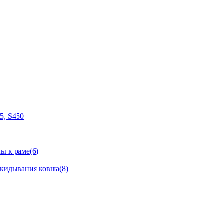
05, S450
ы к раме(6)
окидывания ковша(8)