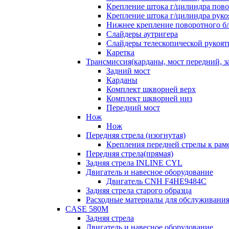
Крепление штока г/цилиндра пово
Крепление штока г/цилиндра руко
Нижнее крепление поворотного бло
Слайдеры аутригера
Слайдеры телескопической рукоят
Каретка
Трансмиссия(карданы, мост передний, за
Задний мост
Карданы
Комплект шкворней верх
Комплект шкворней низ
Передний мост
Нож
Нож
Передняя стрела (изогнутая)
Крепления передней стрелы к раме
Передняя стрела(прямая)
Задняя стрела INLINE CYL
Двигатель и навесное оборудование
Двигатель CNH F4HE9484C
Задняя стрела старого образца
Расходные материалы для обслуживания
CASE 580M
Задняя стрела
Двигатель и навесное оборудование