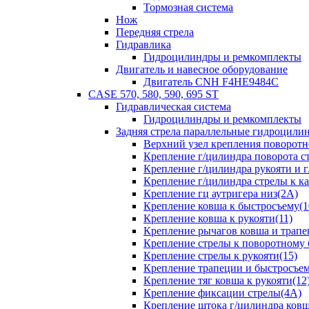
Тормозная система
Нож
Передняя стрела
Гидравлика
Гидроцилиндры и ремкомплекты
Двигатель и навесное оборудование
Двигатель CNH F4HE9484C
CASE 570, 580, 590, 695 ST
Гидравлическая система
Гидроцилиндры и ремкомплекты
Задняя стрела параллельные гидроци
Верхний узел крепления поворотно
Крепление г/цилиндра поворота ст
Крепление г/цилиндра рукояти и г
Крепление г/цилиндра стрелы к ка
Крепление гц аутригера низ(2А)
Крепление ковша к быстросъему(1
Крепление ковша к рукояти(11)
Крепление рычагов ковша и трапе
Крепление стрелы к поворотному 
Крепление стрелы к рукояти(15)
Крепление трапеции и быстросъем
Крепление тяг ковша к рукояти(12
Крепление фиксации стрелы(4A)
Крепление штока г/цилиндра ковша