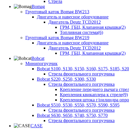
Стрела
Bomag
Грунтовый каток Bomag BW213
Двигатель и навесное оборудование
Двигатель Deutz TCD2012
ГРМ, ГБЦ, Клапанная крышка(2)
Топливная система(6)
Грунтовый каток Bomag BW219
Двигатель и навесное оборудование
Двигатель Deutz TCD2012
ГРМ, ГБЦ, Клапанная крышка(2)
Bobcat
Минипогрузчик
Bobcat S100, S130, S150, S160, S175, S185, S2
Стрела фронтального погрузчика
Bobcat S220, S250, S300, S330
Стрела фронтального погрузчика
Крепление переднего рычага стрел
Крепления квикаплера к стреле(9)
Крепления штока г/цилиндра опр
Bobcat S510, S530, S550, S570, S590, S595
Стрела фронтального погрузчика
Bobcat S630, S650, S740, S750, S770
Стрела фронтального погрузчика
CASE