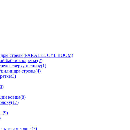
линдры стрелы(PARALEL CYL BOOM)
й бабки к каретке(2)
релы сверху и снизу(1)
/цилиндра стрелы(4)
ретке(3)
0)
ции ковша(8)
блоку(17)
а(9)
)
 к тягам ковша(7)