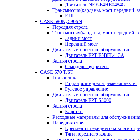
Двигатель NEF-F4HE0484G
Трансмиссия(карданы, мост передний, за
КПП
CASE 580N, 590SN
Передняя стрела
Трансмиссия(карданы, мост передний, за
Задний мост
Передний мост
Двигатель и навесное оборудование
Двигатель FPT F5BFL413A
Задняя стрела
Слайдеры аутригера
CASE 570 T/ST
Гидравлика
Гидроцилиндры и ремкомплекты
Рулевое управление
Двигатель и навесное оборудование
Двигатель FPT S8000
Задняя стрела
Каретки
Расходные материалы для обслуживания
Передняя стрела
Крепления переднего ковша к стре
Тяги переднего ковша
Трансмиссия(карданы, мост передний, за