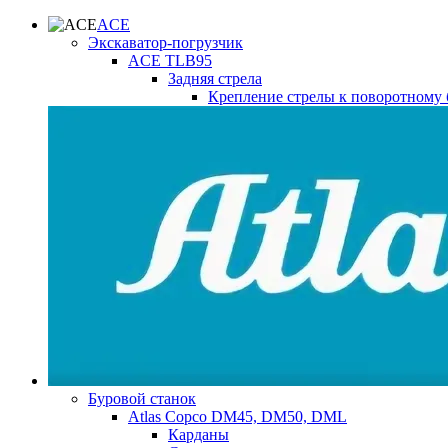
ACE
Экскаватор-погрузчик
ACE TLB95
Задняя стрела
Крепление стрелы к поворотному 
Буровой станок
Atlas Copco DM45, DM50, DML
Карданы