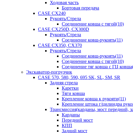
Ходовая часть
Бортовая передача
CASE CX240
Рукоять/Стрела
Соединение ковша с тягой(10)
CASE CX250D, CX300D
Рукоять/Стрела
Соединение ковш-рукоять(11)
CASE CX350, CX370
Рукоять/Стрела
Соединение ковш-рукоять(11)
Соединение ковша с тягой(10)
Соединение тяг ковша с ГЦ ковша(
Экскаватор-погрузчик
CASE 570, 580, 590, 695 SK, SL, SM, SR
Задняя стрела
Каретки
Тяги ковша
Крепление ковша к рукояти(11)
Крепление штока г/цилиндра руко
Трансмиссия(карданы, мост передний, за
Карданы
Передний мост
КПП
Задний мост