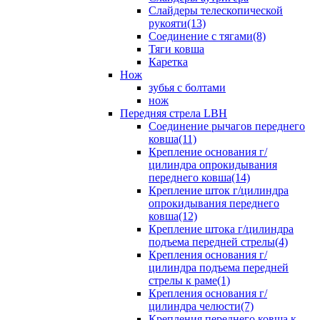
Слайдеры телескопической
рукояти(13)
Соединение с тягами(8)
Тяги ковша
Каретка
Нож
зубья с болтами
нож
Передняя стрела LBH
Cоединение рычагов переднего
ковша(11)
Крепление основания г/
цилиндра опрокидывания
переднего ковша(14)
Крепление шток г/цилиндра
опрокидывания переднего
ковша(12)
Крепление штока г/цилиндра
подъема передней стрелы(4)
Крепления основания г/
цилиндра подъема передней
стрелы к раме(1)
Крепления основания г/
цилиндра челюсти(7)
Крепления переднего ковша к