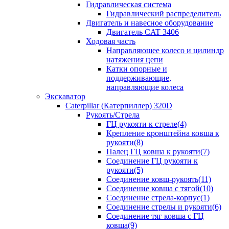
Гидравлическая система
Гидравлический распределитель
Двигатель и навесное оборудование
Двигатель CAT 3406
Ходовая часть
Направляющее колесо и цилиндр
натяжения цепи
Катки опорные и
поддерживающие,
направляющие колеса
Экскаватор
Caterpillar (Катерпиллер) 320D
Рукоять/Стрела
ГЦ рукояти к стреле(4)
Крепление кронштейна ковша к
рукояти(8)
Палец ГЦ ковша к рукояти(7)
Соединение ГЦ рукояти к
рукояти(5)
Соединение ковш-рукоять(11)
Соединение ковша с тягой(10)
Соединение стрела-корпус(1)
Соединение стрелы и рукояти(6)
Соединение тяг ковша с ГЦ
ковша(9)