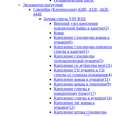
Гидравлический насос
Экскаватор-погрузчик
Caterpillar (Катерпиллер) 428E, 432E, 442E,
444E
Задняя стрела VIN BXE
Верхний узел крепления
поворотной бабки к каретке(2)
Ковш
Крепление г/цилиндра ковша к
рукояти(6)
Крепление г/цилиндра поворота
стрелы к каретке(1)
Крепление г/цилиндра
телескопической рукояти(5)
Крепление гц аутригера низ(2А)
Крепление ГЦ рукояти и ГЦ
стрелы со стороны основания(4)
Крепление ковша к рукояти(11)
Крепление ковша к трапеции(9)
Крепление стрелы к
поворотному блоку(17)
Крепление стрелы к рукояти(14)
Крепление тяг ковша к
рукояти(12)
Крепление штока г/цилиндра