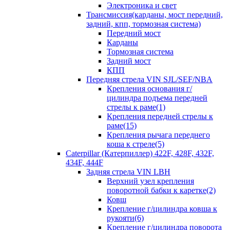
Электроника и свет
Трансмиссия(карданы, мост передний,
задний, кпп, тормозная система)
Передний мост
Карданы
Тормозная система
Задний мост
КПП
Передняя стрела VIN SJL/SEF/NBA
Крепления основания г/
цилиндра подъема передней
стрелы к раме(1)
Крепления передней стрелы к
раме(15)
Крепления рычага переднего
коша к стреле(5)
Caterpillar (Катерпиллер) 422F, 428F, 432F,
434F, 444F
Задняя стрела VIN LBH
Верхний узел крепления
поворотной бабки к каретке(2)
Ковш
Крепление г/цилиндра ковша к
рукояти(6)
Крепление г/цилиндра поворота