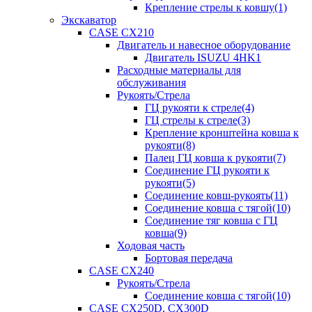
Крепление стрелы к ковшу(1)
Экскаватор
CASE CX210
Двигатель и навесное оборудование
Двигатель ISUZU 4HK1
Расходные материалы для
обслуживания
Рукоять/Стрела
ГЦ рукояти к стреле(4)
ГЦ стрелы к стреле(3)
Крепление кронштейна ковша к
рукояти(8)
Палец ГЦ ковша к рукояти(7)
Соединение ГЦ рукояти к
рукояти(5)
Соединение ковш-рукоять(11)
Соединение ковша с тягой(10)
Соединение тяг ковша с ГЦ
ковша(9)
Ходовая часть
Бортовая передача
CASE CX240
Рукоять/Стрела
Соединение ковша с тягой(10)
CASE CX250D, CX300D