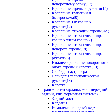
поворотному блоку(17)
Крепление стрелы к рукояти(15)
Крепление трапеции и
быстросъема(9)
Крепление тяг ковша к
рукояти(12)
Крепление фиксации стрелы(4A)
Крепление штока г/цилиндра
ковша к тягам ковша(7)
Крепление штока г/цилиндра
поворота стрелы(18)
Крепление штока г/цилиндра
рукояти(5)
Нижнее крепление поворотного
блока стрелы к каретке(19)
Слайдеры аутригера
Слайдеры телескопической
рукояти(13)
Каретка
Трансмиссия(карданы, мост передний,
задний, кпп, тормозная система)
Задний мост
Карданы
Комплект шкворней верх