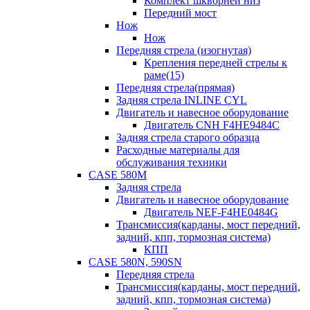
Комплект шкворней низ
Передний мост
Нож
Нож
Передняя стрела (изогнутая)
Крепления передней стрелы к
раме(15)
Передняя стрела(прямая)
Задняя стрела INLINE CYL
Двигатель и навесное оборудование
Двигатель CNH F4HE9484C
Задняя стрела старого образца
Расходные материалы для
обслуживания техники
CASE 580M
Задняя стрела
Двигатель и навесное оборудование
Двигатель NEF-F4HE0484G
Трансмиссия(карданы, мост передний,
задний, кпп, тормозная система)
КПП
CASE 580N, 590SN
Передняя стрела
Трансмиссия(карданы, мост передний,
задний, кпп, тормозная система)