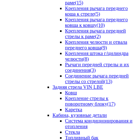
раме(15)
Крепления рычага переднего
коша к стреле(5)
Крепления рычага переднего
ковша к ковшу(10)
Крепления рычага передней
стрелы к раме(2)
Крепления челюсти и отвала
переднего ковша(9)
Крепления штока г/цилиндра
челюсти(8)
Рычаги передней стрелы и их
соединения(3)
Соединение рычага передней
стрелы со стрелой(13)
Задняя стрела VIN LBE
Ковш
Крепление стрелы к
поворотному блоку(17)
Каретка
Кабина, кузовные детали
Система кондиционирования и
отопления
Стекла
Топливный бак