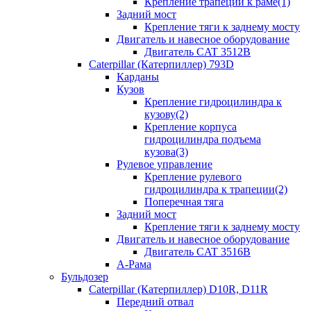
Крепление трапеции к раме(1)
Задний мост
Крепление тяги к заднему мосту
Двигатель и навесное оборудование
Двигатель CAT 3512B
Caterpillar (Катерпиллер) 793D
Карданы
Кузов
Крепление гидроцилиндра к
кузову(2)
Крепление корпуса
гидроцилиндра подъема
кузова(3)
Рулевое управление
Крепление рулевого
гидроцилиндра к трапеции(2)
Поперечная тяга
Задний мост
Крепление тяги к заднему мосту
Двигатель и навесное оборудование
Двигатель CAT 3516B
А-Рама
Бульдозер
Caterpillar (Катерпиллер) D10R, D11R
Передний отвал