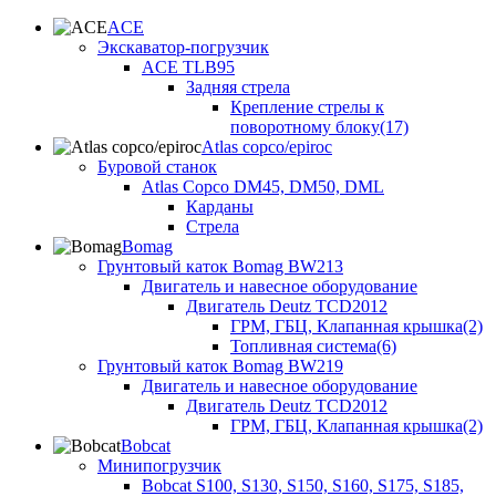
ACE
Экскаватор-погрузчик
ACE TLB95
Задняя стрела
Крепление стрелы к
поворотному блоку(17)
Atlas copco/epiroc
Буровой станок
Atlas Copco DM45, DM50, DML
Карданы
Стрела
Bomag
Грунтовый каток Bomag BW213
Двигатель и навесное оборудование
Двигатель Deutz TCD2012
ГРМ, ГБЦ, Клапанная крышка(2)
Топливная система(6)
Грунтовый каток Bomag BW219
Двигатель и навесное оборудование
Двигатель Deutz TCD2012
ГРМ, ГБЦ, Клапанная крышка(2)
Bobcat
Минипогрузчик
Bobcat S100, S130, S150, S160, S175, S185,