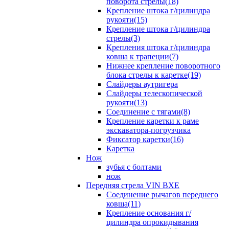
поворота стрелы(18)
Крепление штока г/цилиндра
рукояти(15)
Крепление штока г/цилиндра
стрелы(3)
Крепления штока г/цилиндра
ковша к трапеции(7)
Нижнее крепление поворотного
блока стрелы к каретке(19)
Слайдеры аутригера
Слайдеры телескопической
рукояти(13)
Соединение с тягами(8)
Крепление каретки к раме
экскаватора-погрузчика
Фиксатор каретки(16)
Каретка
Нож
зубья с болтами
нож
Передняя стрела VIN BXE
Cоединение рычагов переднего
ковша(11)
Крепление основания г/
цилиндра опрокидывания