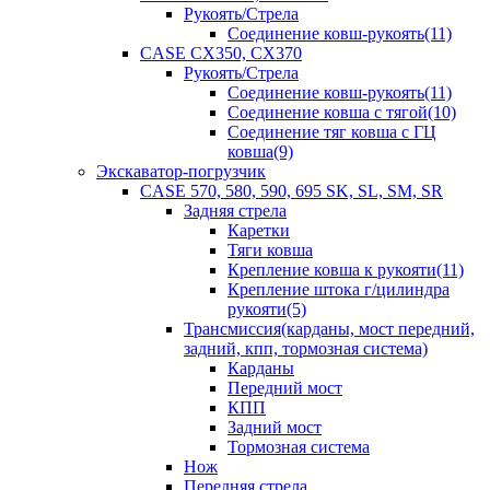
Рукоять/Стрела
Соединение ковш-рукоять(11)
CASE CX350, CX370
Рукоять/Стрела
Соединение ковш-рукоять(11)
Соединение ковша с тягой(10)
Соединение тяг ковша с ГЦ
ковша(9)
Экскаватор-погрузчик
CASE 570, 580, 590, 695 SK, SL, SM, SR
Задняя стрела
Каретки
Тяги ковша
Крепление ковша к рукояти(11)
Крепление штока г/цилиндра
рукояти(5)
Трансмиссия(карданы, мост передний,
задний, кпп, тормозная система)
Карданы
Передний мост
КПП
Задний мост
Тормозная система
Нож
Передняя стрела