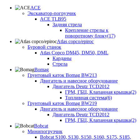
ACE
Экскаватор-погрузчик
ACE TLB95
Задняя стрела
Крепление стрелы к
поворотному блоку(17)
Atlas copco/epiroc
Буровой станок
Atlas Copco DM45, DM50, DML
Карданы
Стрела
Bomag
Грунтовый каток Bomag BW213
Двигатель и навесное оборудование
Двигатель Deutz TCD2012
ГРМ, ГБЦ, Клапанная крышка(2)
Топливная система(6)
Грунтовый каток Bomag BW219
Двигатель и навесное оборудование
Двигатель Deutz TCD2012
ГРМ, ГБЦ, Клапанная крышка(2)
Bobcat
Минипогрузчик
Bobcat S100, S130, S150, S160, S175, S185,