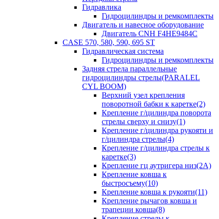
Гидравлика
Гидроцилиндры и ремкомплекты
Двигатель и навесное оборудование
Двигатель CNH F4HE9484C
CASE 570, 580, 590, 695 ST
Гидравлическая система
Гидроцилиндры и ремкомплекты
Задняя стрела параллельные
гидроцилиндры стрелы(PARALEL
CYL BOOM)
Верхний узел крепления
поворотной бабки к каретке(2)
Крепление г/цилиндра поворота
стрелы сверху и снизу(1)
Крепление г/цилиндра рукояти и
г/цилиндра стрелы(4)
Крепление г/цилиндра стрелы к
каретке(3)
Крепление гц аутригера низ(2А)
Крепление ковша к
быстросъему(10)
Крепление ковша к рукояти(11)
Крепление рычагов ковша и
трапеции ковша(8)
Крепление стрелы к