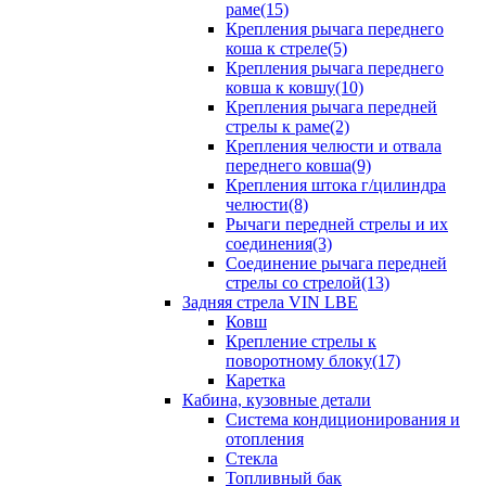
раме(15)
Крепления рычага переднего
коша к стреле(5)
Крепления рычага переднего
ковша к ковшу(10)
Крепления рычага передней
стрелы к раме(2)
Крепления челюсти и отвала
переднего ковша(9)
Крепления штока г/цилиндра
челюсти(8)
Рычаги передней стрелы и их
соединения(3)
Соединение рычага передней
стрелы со стрелой(13)
Задняя стрела VIN LBE
Ковш
Крепление стрелы к
поворотному блоку(17)
Каретка
Кабина, кузовные детали
Система кондиционирования и
отопления
Стекла
Топливный бак