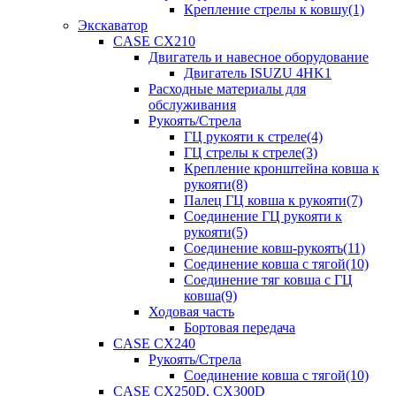
Крепление стрелы к ковшу(1)
Экскаватор
CASE CX210
Двигатель и навесное оборудование
Двигатель ISUZU 4HK1
Расходные материалы для
обслуживания
Рукоять/Стрела
ГЦ рукояти к стреле(4)
ГЦ стрелы к стреле(3)
Крепление кронштейна ковша к
рукояти(8)
Палец ГЦ ковша к рукояти(7)
Соединение ГЦ рукояти к
рукояти(5)
Соединение ковш-рукоять(11)
Соединение ковша с тягой(10)
Соединение тяг ковша с ГЦ
ковша(9)
Ходовая часть
Бортовая передача
CASE CX240
Рукоять/Стрела
Соединение ковша с тягой(10)
CASE CX250D, CX300D