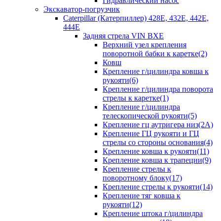
Гидравлический насос
Экскаватор-погрузчик
Caterpillar (Катерпиллер) 428E, 432E, 442E,
444E
Задняя стрела VIN BXE
Верхний узел крепления
поворотной бабки к каретке(2)
Ковш
Крепление г/цилиндра ковша к
рукояти(6)
Крепление г/цилиндра поворота
стрелы к каретке(1)
Крепление г/цилиндра
телескопической рукояти(5)
Крепление гц аутригера низ(2А)
Крепление ГЦ рукояти и ГЦ
стрелы со стороны основания(4)
Крепление ковша к рукояти(11)
Крепление ковша к трапеции(9)
Крепление стрелы к
поворотному блоку(17)
Крепление стрелы к рукояти(14)
Крепление тяг ковша к
рукояти(12)
Крепление штока г/цилиндра