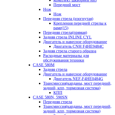
Комплект шкворней низ
Передний мост
Нож
Нож
Передняя стрела (изогнутая)
Крепления передней стрелы к
раме(15)
Передняя стрела(прямая)
Задняя стрела INLINE CYL
Двигатель и навесное оборудование
Двигатель CNH F4HE9484C
Задняя стрела старого образца
Расходные материалы для
обслуживания техники
CASE 580M
Задняя стрела
Двигатель и навесное оборудование
Двигатель NEF-F4HE0484G
Трансмиссия(карданы, мост передний,
задний, кпп, тормозная система)
КПП
CASE 580N, 590SN
Передняя стрела
Трансмиссия(карданы, мост передний,
задний, кпп, тормозная система)