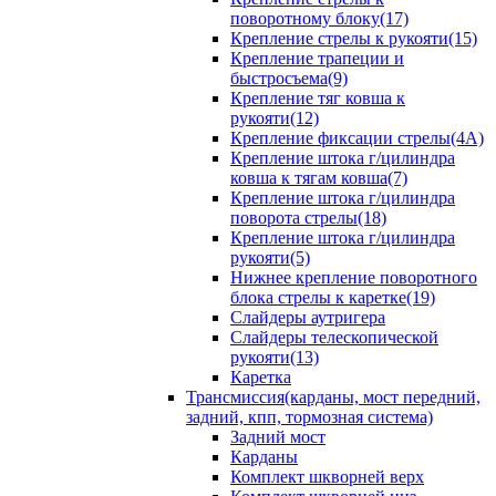
поворотному блоку(17)
Крепление стрелы к рукояти(15)
Крепление трапеции и
быстросъема(9)
Крепление тяг ковша к
рукояти(12)
Крепление фиксации стрелы(4A)
Крепление штока г/цилиндра
ковша к тягам ковша(7)
Крепление штока г/цилиндра
поворота стрелы(18)
Крепление штока г/цилиндра
рукояти(5)
Нижнее крепление поворотного
блока стрелы к каретке(19)
Слайдеры аутригера
Слайдеры телескопической
рукояти(13)
Каретка
Трансмиссия(карданы, мост передний,
задний, кпп, тормозная система)
Задний мост
Карданы
Комплект шкворней верх