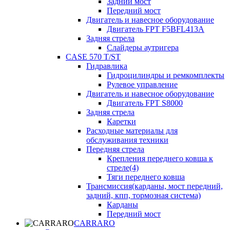
Задний мост
Передний мост
Двигатель и навесное оборудование
Двигатель FPT F5BFL413A
Задняя стрела
Слайдеры аутригера
CASE 570 T/ST
Гидравлика
Гидроцилиндры и ремкомплекты
Рулевое управление
Двигатель и навесное оборудование
Двигатель FPT S8000
Задняя стрела
Каретки
Расходные материалы для
обслуживания техники
Передняя стрела
Крепления переднего ковша к
стреле(4)
Тяги переднего ковша
Трансмиссия(карданы, мост передний,
задний, кпп, тормозная система)
Карданы
Передний мост
CARRARO