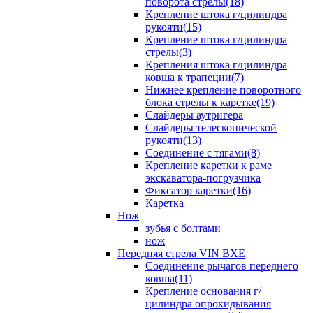
поворота стрелы(18)
Крепление штока г/цилиндра
рукояти(15)
Крепление штока г/цилиндра
стрелы(3)
Крепления штока г/цилиндра
ковша к трапеции(7)
Нижнее крепление поворотного
блока стрелы к каретке(19)
Слайдеры аутригера
Слайдеры телескопической
рукояти(13)
Соединение с тягами(8)
Крепление каретки к раме
экскаватора-погрузчика
Фиксатор каретки(16)
Каретка
Нож
зубья с болтами
нож
Передняя стрела VIN BXE
Cоединение рычагов переднего
ковша(11)
Крепление основания г/
цилиндра опрокидывания