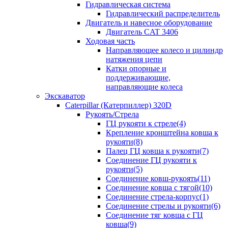
Гидравлическая система
Гидравлический распределитель
Двигатель и навесное оборудование
Двигатель CAT 3406
Ходовая часть
Направляющее колесо и цилиндр
натяжения цепи
Катки опорные и
поддерживающие,
направляющие колеса
Экскаватор
Caterpillar (Катерпиллер) 320D
Рукоять/Стрела
ГЦ рукояти к стреле(4)
Крепление кронштейна ковша к
рукояти(8)
Палец ГЦ ковша к рукояти(7)
Соединение ГЦ рукояти к
рукояти(5)
Соединение ковш-рукоять(11)
Соединение ковша с тягой(10)
Соединение стрела-корпус(1)
Соединение стрелы и рукояти(6)
Соединение тяг ковша с ГЦ
ковша(9)