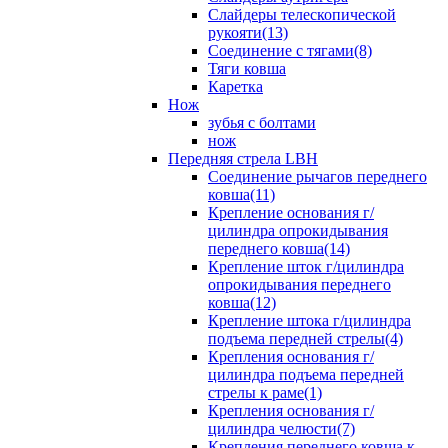
Слайдеры телескопической
рукояти(13)
Соединение с тягами(8)
Тяги ковша
Каретка
Нож
зубья с болтами
нож
Передняя стрела LBH
Cоединение рычагов переднего
ковша(11)
Крепление основания г/
цилиндра опрокидывания
переднего ковша(14)
Крепление шток г/цилиндра
опрокидывания переднего
ковша(12)
Крепление штока г/цилиндра
подъема передней стрелы(4)
Крепления основания г/
цилиндра подъема передней
стрелы к раме(1)
Крепления основания г/
цилиндра челюсти(7)
Крепления переднего ковша к