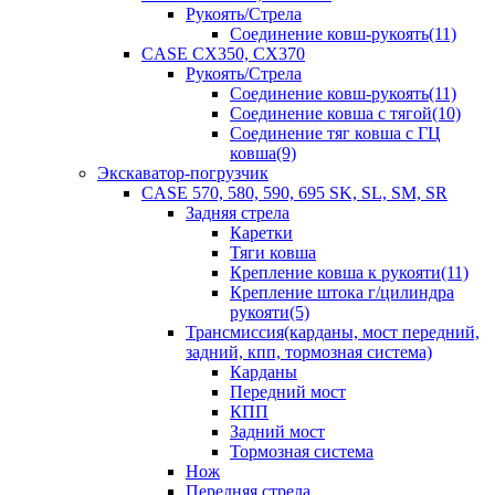
Рукоять/Стрела
Соединение ковш-рукоять(11)
CASE CX350, CX370
Рукоять/Стрела
Соединение ковш-рукоять(11)
Соединение ковша с тягой(10)
Соединение тяг ковша с ГЦ
ковша(9)
Экскаватор-погрузчик
CASE 570, 580, 590, 695 SK, SL, SM, SR
Задняя стрела
Каретки
Тяги ковша
Крепление ковша к рукояти(11)
Крепление штока г/цилиндра
рукояти(5)
Трансмиссия(карданы, мост передний,
задний, кпп, тормозная система)
Карданы
Передний мост
КПП
Задний мост
Тормозная система
Нож
Передняя стрела