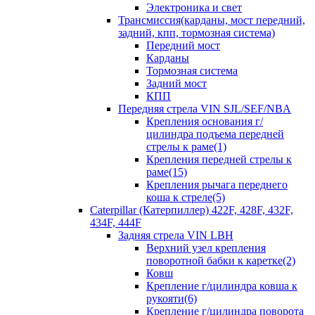
Электроника и свет
Трансмиссия(карданы, мост передний,
задний, кпп, тормозная система)
Передний мост
Карданы
Тормозная система
Задний мост
КПП
Передняя стрела VIN SJL/SEF/NBA
Крепления основания г/
цилиндра подъема передней
стрелы к раме(1)
Крепления передней стрелы к
раме(15)
Крепления рычага переднего
коша к стреле(5)
Caterpillar (Катерпиллер) 422F, 428F, 432F,
434F, 444F
Задняя стрела VIN LBH
Верхний узел крепления
поворотной бабки к каретке(2)
Ковш
Крепление г/цилиндра ковша к
рукояти(6)
Крепление г/цилиндра поворота