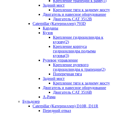
Крепление трапеции к раме(1)
Задний мост
Крепление тяги к заднему мосту
Двигатель и навесное оборудование
Двигатель CAT 3512B
Caterpillar (Катерпиллер) 793D
Карданы
Кузов
Крепление гидроцилиндра к
кузову(2)
Крепление корпуса
гидроцилиндра подъема
кузова(3)
Рулевое управление
Крепление рулевого
гидроцилиндра к трапеции(2)
Поперечная тяга
Задний мост
Крепление тяги к заднему мосту
Двигатель и навесное оборудование
Двигатель CAT 3516B
А-Рама
Бульдозер
Caterpillar (Катерпиллер) D10R, D11R
Передний отвал