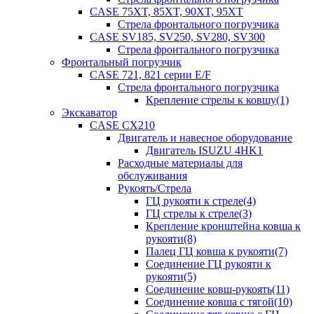
CASE 75XT, 85XT, 90XT, 95XT
Стрела фронтального погрузчика
CASE SV185, SV250, SV280, SV300
Стрела фронтального погрузчика
Фронтальный погрузчик
CASE 721, 821 серии E/F
Стрела фронтального погрузчика
Крепление стрелы к ковшу(1)
Экскаватор
CASE CX210
Двигатель и навесное оборудование
Двигатель ISUZU 4HK1
Расходные материалы для
обслуживания
Рукоять/Стрела
ГЦ рукояти к стреле(4)
ГЦ стрелы к стреле(3)
Крепление кронштейна ковша к
рукояти(8)
Палец ГЦ ковша к рукояти(7)
Соединение ГЦ рукояти к
рукояти(5)
Соединение ковш-рукоять(11)
Соединение ковша с тягой(10)