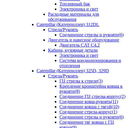
Топливный бак
Электроника и свет
Расходные материалы для
обслуживания
Caterpillar (Катерпиллер) 312DL
Стрела/Рукоять
Соединение стрелы и рукояти(6)
Двигатель и навесное оборудование
Двигатель CAT С4.2
Кабина, кузовные детали
Электроника и свет
Система кондиционирования и
отопления
Caterpillar (Катерпиллер) 325D, 329D
Стрела/Рукоять
ГЦ стрелы к стреле(3)
Крепление кронштейна ковша к
рукояти(8)
Соединение ГЦ стрелы-корпус(2)
Соединение ковш-рукоять(11)
Соединение ковша с тягой(10)
Соединение стрела-корпус(1)
Соединение стрелы и рукояти(6)
Соединение тяг ковша с ГЦ
ковша(9)