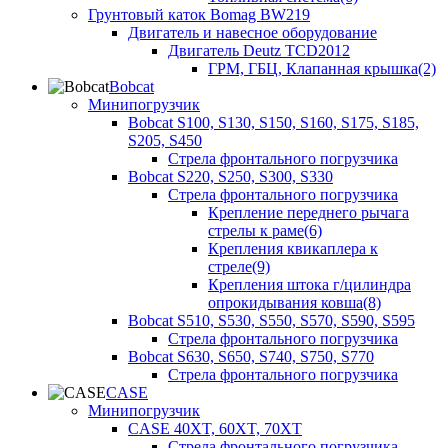
Грунтовый каток Bomag BW219
Двигатель и навесное оборудование
Двигатель Deutz TCD2012
ГРМ, ГБЦ, Клапанная крышка(2)
Bobcat
Минипогрузчик
Bobcat S100, S130, S150, S160, S175, S185,
S205, S450
Стрела фронтального погрузчика
Bobcat S220, S250, S300, S330
Стрела фронтального погрузчика
Крепление переднего рычага
стрелы к раме(6)
Крепления квикаплера к
стреле(9)
Крепления штока г/цилиндра
опрокидывания ковша(8)
Bobcat S510, S530, S550, S570, S590, S595
Стрела фронтального погрузчика
Bobcat S630, S650, S740, S750, S770
Стрела фронтального погрузчика
CASE
Минипогрузчик
CASE 40XT, 60XT, 70XT
Стрела фронтального погрузчика