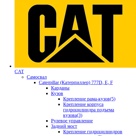
CAT
Самосвал
Caterpillar (Катерпиллер) 777D, E, F
Карданы
Кузов
Крепление рама-кузов(5)
Крепление корпуса
гидроцилиндра подъема
кузова(3)
Рулевое управление
Задний мост
Крепление гидроцилиндров