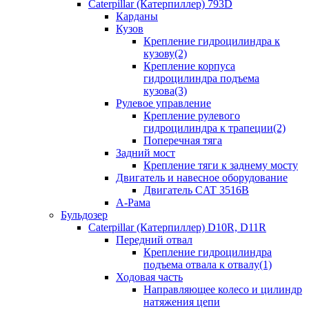
Caterpillar (Катерпиллер) 793D
Карданы
Кузов
Крепление гидроцилиндра к
кузову(2)
Крепление корпуса
гидроцилиндра подъема
кузова(3)
Рулевое управление
Крепление рулевого
гидроцилиндра к трапеции(2)
Поперечная тяга
Задний мост
Крепление тяги к заднему мосту
Двигатель и навесное оборудование
Двигатель CAT 3516B
А-Рама
Бульдозер
Caterpillar (Катерпиллер) D10R, D11R
Передний отвал
Крепление гидроцилиндра
подъема отвала к отвалу(1)
Ходовая часть
Направляющее колесо и цилиндр
натяжения цепи