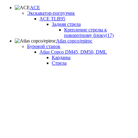
ACE
Экскаватор-погрузчик
ACE TLB95
Задняя стрела
Крепление стрелы к
поворотному блоку(17)
Atlas copco/epiroc
Буровой станок
Atlas Copco DM45, DM50, DML
Карданы
Стрела