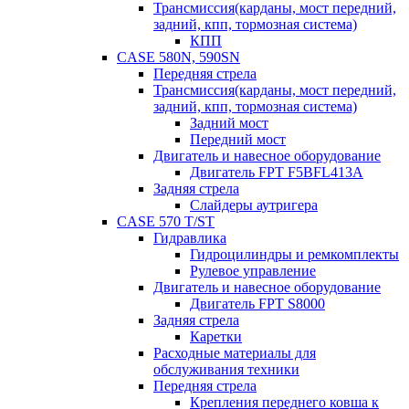
Трансмиссия(карданы, мост передний,
задний, кпп, тормозная система)
КПП
CASE 580N, 590SN
Передняя стрела
Трансмиссия(карданы, мост передний,
задний, кпп, тормозная система)
Задний мост
Передний мост
Двигатель и навесное оборудование
Двигатель FPT F5BFL413A
Задняя стрела
Слайдеры аутригера
CASE 570 T/ST
Гидравлика
Гидроцилиндры и ремкомплекты
Рулевое управление
Двигатель и навесное оборудование
Двигатель FPT S8000
Задняя стрела
Каретки
Расходные материалы для
обслуживания техники
Передняя стрела
Крепления переднего ковша к