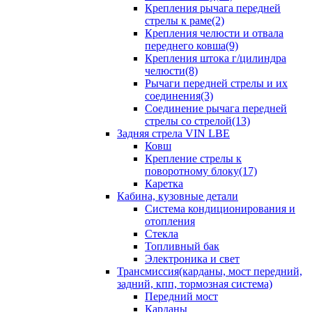
Крепления рычага передней
стрелы к раме(2)
Крепления челюсти и отвала
переднего ковша(9)
Крепления штока г/цилиндра
челюсти(8)
Рычаги передней стрелы и их
соединения(3)
Соединение рычага передней
стрелы со стрелой(13)
Задняя стрела VIN LBE
Ковш
Крепление стрелы к
поворотному блоку(17)
Каретка
Кабина, кузовные детали
Система кондиционирования и
отопления
Стекла
Топливный бак
Электроника и свет
Трансмиссия(карданы, мост передний,
задний, кпп, тормозная система)
Передний мост
Карданы