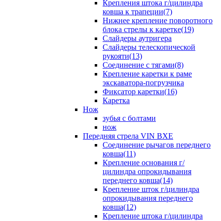
Крепления штока г/цилиндра
ковша к трапеции(7)
Нижнее крепление поворотного
блока стрелы к каретке(19)
Слайдеры аутригера
Слайдеры телескопической
рукояти(13)
Соединение с тягами(8)
Крепление каретки к раме
экскаватора-погрузчика
Фиксатор каретки(16)
Каретка
Нож
зубья с болтами
нож
Передняя стрела VIN BXE
Cоединение рычагов переднего
ковша(11)
Крепление основания г/
цилиндра опрокидывания
переднего ковша(14)
Крепление шток г/цилиндра
опрокидывания переднего
ковша(12)
Крепление штока г/цилиндра