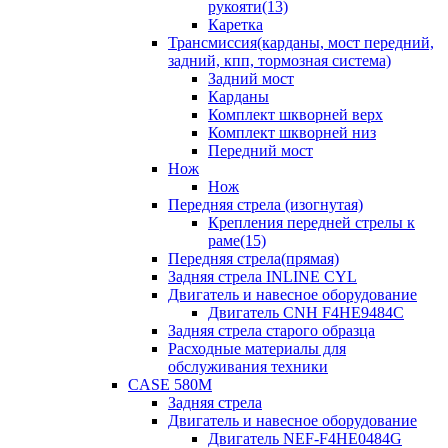
рукояти(13)
Каретка
Трансмиссия(карданы, мост передний,
задний, кпп, тормозная система)
Задний мост
Карданы
Комплект шкворней верх
Комплект шкворней низ
Передний мост
Нож
Нож
Передняя стрела (изогнутая)
Крепления передней стрелы к
раме(15)
Передняя стрела(прямая)
Задняя стрела INLINE CYL
Двигатель и навесное оборудование
Двигатель CNH F4HE9484C
Задняя стрела старого образца
Расходные материалы для
обслуживания техники
CASE 580M
Задняя стрела
Двигатель и навесное оборудование
Двигатель NEF-F4HE0484G