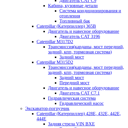
Двигатель CAT C9
Кабина, кузовные детали
Система кондиционирования и
отопления
Топливный бак
Caterpillar (Катерпиллер) 365B
Двигатель и навесное оборудование
Двигатель CAT 3196
Caterpillar M317D2
Трансмиссия(карданы, мост передний,
задний, кпп, тормозная система)
Задний мост
Caterpillar M315D2
Трансмиссия(карданы, мост передний,
задний, кпп, тормозная система)
Задний мост
Передний мост
Двигатель и навесное оборудование
Двигатель CAT C7.1
Гидравлическая система
Гидравлический насос
Экскаватор-погрузчик
Caterpillar (Катерпиллер) 428E, 432E, 442E,
444E
Задняя стрела VIN BXE