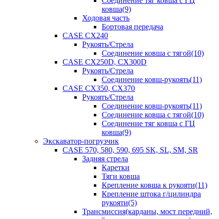
Соединение тяг ковша с ГЦ
ковша(9)
Ходовая часть
Бортовая передача
CASE CX240
Рукоять/Стрела
Соединение ковша с тягой(10)
CASE CX250D, CX300D
Рукоять/Стрела
Соединение ковш-рукоять(11)
CASE CX350, CX370
Рукоять/Стрела
Соединение ковш-рукоять(11)
Соединение ковша с тягой(10)
Соединение тяг ковша с ГЦ
ковша(9)
Экскаватор-погрузчик
CASE 570, 580, 590, 695 SK, SL, SM, SR
Задняя стрела
Каретки
Тяги ковша
Крепление ковша к рукояти(11)
Крепление штока г/цилиндра
рукояти(5)
Трансмиссия(карданы, мост передний,