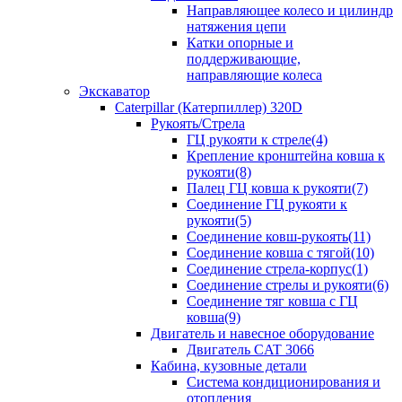
Направляющее колесо и цилиндр
натяжения цепи
Катки опорные и
поддерживающие,
направляющие колеса
Экскаватор
Caterpillar (Катерпиллер) 320D
Рукоять/Стрела
ГЦ рукояти к стреле(4)
Крепление кронштейна ковша к
рукояти(8)
Палец ГЦ ковша к рукояти(7)
Соединение ГЦ рукояти к
рукояти(5)
Соединение ковш-рукоять(11)
Соединение ковша с тягой(10)
Соединение стрела-корпус(1)
Соединение стрелы и рукояти(6)
Соединение тяг ковша с ГЦ
ковша(9)
Двигатель и навесное оборудование
Двигатель CAT 3066
Кабина, кузовные детали
Система кондиционирования и
отопления