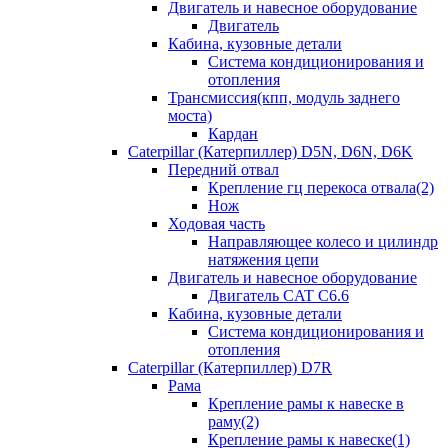
Двигатель и навесное оборудование
Двигатель
Кабина, кузовные детали
Система кондиционирования и
отопления
Трансмиссия(кпп, модуль заднего
моста)
Кардан
Caterpillar (Катерпиллер) D5N, D6N, D6K
Передний отвал
Крепление гц перекоса отвала(2)
Нож
Ходовая часть
Направляющее колесо и цилиндр
натяжения цепи
Двигатель и навесное оборудование
Двигатель CAT C6.6
Кабина, кузовные детали
Система кондиционирования и
отопления
Caterpillar (Катерпиллер) D7R
Рама
Крепление рамы к навеске в
раму(2)
Крепление рамы к навеске(1)