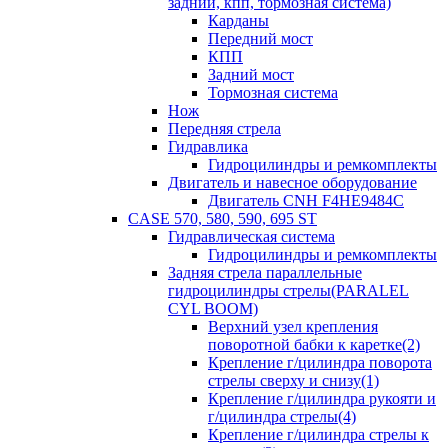
задний, кпп, тормозная система)
Карданы
Передний мост
КПП
Задний мост
Тормозная система
Нож
Передняя стрела
Гидравлика
Гидроцилиндры и ремкомплекты
Двигатель и навесное оборудование
Двигатель CNH F4HE9484C
CASE 570, 580, 590, 695 ST
Гидравлическая система
Гидроцилиндры и ремкомплекты
Задняя стрела параллельные
гидроцилиндры стрелы(PARALEL
CYL BOOM)
Верхний узел крепления
поворотной бабки к каретке(2)
Крепление г/цилиндра поворота
стрелы сверху и снизу(1)
Крепление г/цилиндра рукояти и
г/цилиндра стрелы(4)
Крепление г/цилиндра стрелы к