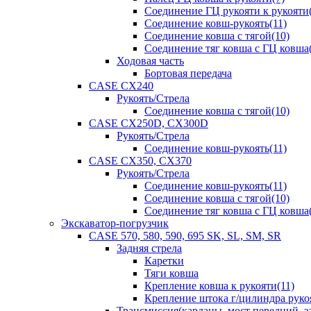
Соединение ГЦ рукояти к рукояти(
Соединение ковш-рукоять(11)
Соединение ковша с тягой(10)
Соединение тяг ковша с ГЦ ковша(
Ходовая часть
Бортовая передача
CASE CX240
Рукоять/Стрела
Соединение ковша с тягой(10)
CASE CX250D, CX300D
Рукоять/Стрела
Соединение ковш-рукоять(11)
CASE CX350, CX370
Рукоять/Стрела
Соединение ковш-рукоять(11)
Соединение ковша с тягой(10)
Соединение тяг ковша с ГЦ ковша(
Экскаватор-погрузчик
CASE 570, 580, 590, 695 SK, SL, SM, SR
Задняя стрела
Каретки
Тяги ковша
Крепление ковша к рукояти(11)
Крепление штока г/цилиндра руко
Трансмиссия(карданы, мост передний, за