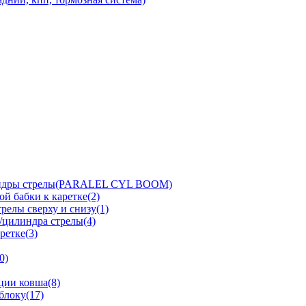
линдры стрелы(PARALEL CYL BOOM)
й бабки к каретке(2)
релы сверху и снизу(1)
/цилиндра стрелы(4)
ретке(3)
0)
ции ковша(8)
блоку(17)