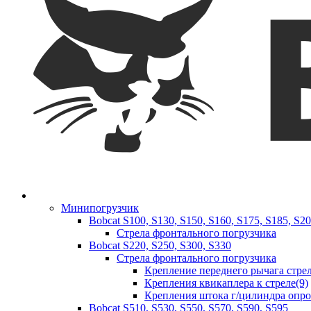
Минипогрузчик
Bobcat S100, S130, S150, S160, S175, S185, S2
Стрела фронтального погрузчика
Bobcat S220, S250, S300, S330
Стрела фронтального погрузчика
Крепление переднего рычага стрел
Крепления квикаплера к стреле(9)
Крепления штока г/цилиндра опр
Bobcat S510, S530, S550, S570, S590, S595