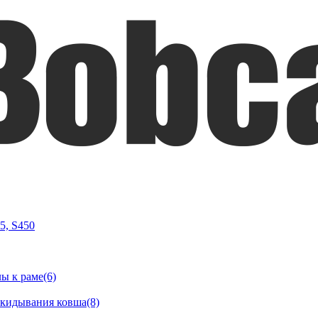
05, S450
ы к раме(6)
окидывания ковша(8)