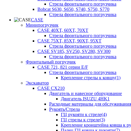
Стрела фронтального погрузчика
Bobcat S630, S650, S740, S750, S770
Стрела фронтального погрузчика
CASE
Минипогрузчик
CASE 40XT, 60XT, 70XT
Стрела фронтального погрузчика
CASE 75XT, 85XT, 90XT, 95XT
Стрела фронтального погрузчика
CASE SV185, SV250, SV280, SV300
Стрела фронтального погрузчика
Фронтальный погрузчик
CASE 721, 821 серии E/F
Стрела фронтального погрузчика
Крепление стрелы к ковшу(1)
Экскаватор
CASE CX210
Двигатель и навесное оборудование
Двигатель ISUZU 4HK1
Расходные материалы для обслуживани
Рукоять/Стрела
ГЦ рукояти к стреле(4)
ГЦ стрелы к стреле(3)
Крепление кронштейна ковша к ру
Палец ГЦ ковша к рукояти(7)