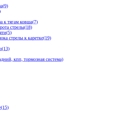
а(9)
)
 к тягам ковша(7)
рота стрелы(18)
яти(5)
ка стрелы к каретке(19)
и(13)
дний, кпп, тормозная система)
(15)