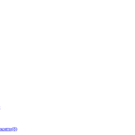
я
кояти(8)