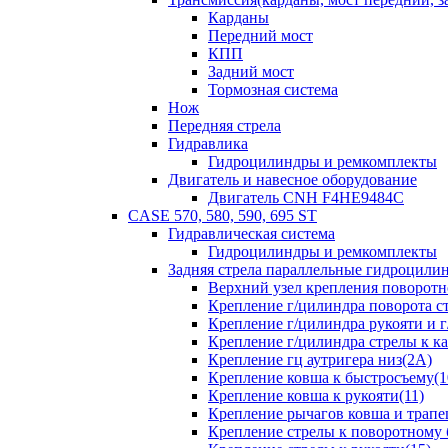
Карданы
Передний мост
КПП
Задний мост
Тормозная система
Нож
Передняя стрела
Гидравлика
Гидроцилиндры и ремкомплекты
Двигатель и навесное оборудование
Двигатель CNH F4HE9484C
CASE 570, 580, 590, 695 ST
Гидравлическая система
Гидроцилиндры и ремкомплекты
Задняя стрела параллельные гидроци
Верхний узел крепления поворотно
Крепление г/цилиндра поворота ст
Крепление г/цилиндра рукояти и г
Крепление г/цилиндра стрелы к ка
Крепление гц аутригера низ(2А)
Крепление ковша к быстросъему(1
Крепление ковша к рукояти(11)
Крепление рычагов ковша и трапе
Крепление стрелы к поворотному 