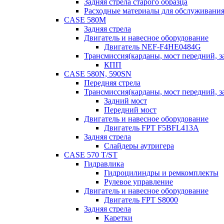
Задняя стрела старого образца
Расходные материалы для обслуживания
CASE 580M
Задняя стрела
Двигатель и навесное оборудование
Двигатель NEF-F4HE0484G
Трансмиссия(карданы, мост передний, за
КПП
CASE 580N, 590SN
Передняя стрела
Трансмиссия(карданы, мост передний, за
Задний мост
Передний мост
Двигатель и навесное оборудование
Двигатель FPT F5BFL413A
Задняя стрела
Слайдеры аутригера
CASE 570 T/ST
Гидравлика
Гидроцилиндры и ремкомплекты
Рулевое управление
Двигатель и навесное оборудование
Двигатель FPT S8000
Задняя стрела
Каретки