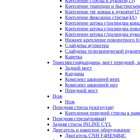
Крепление стрелы к рукояти(15)
Крепление трапеции и быстросъем
Крепление тяг ковша к рукояти(12
Крепление фиксации стрелы(4A)
Крепление штока г/цилиндра ковша
Крепление штока г/цилиндра пово
Крепление штока г/цилиндра руко
Нижнее крепление поворотного бло
Слайдеры аутригера
Слайдеры телескопической рукоят
Каретка
Трансмиссия(карданы, мост передний, за
Задний мост
Карданы
Комплект шкворней верх
Комплект шкворней низ
Передний мост
Нож
Нож
Передняя стрела (изогнутая)
Крепления передней стрелы к раме
Передняя стрела(прямая)
Задняя стрела INLINE CYL
Двигатель и навесное оборудование
Двигатель CNH F4HE9484C