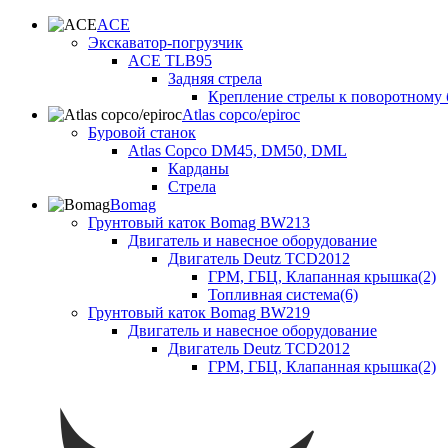
ACE
Экскаватор-погрузчик
ACE TLB95
Задняя стрела
Крепление стрелы к поворотному 
Atlas copco/epiroc
Буровой станок
Atlas Copco DM45, DM50, DML
Карданы
Стрела
Bomag
Грунтовый каток Bomag BW213
Двигатель и навесное оборудование
Двигатель Deutz TCD2012
ГРМ, ГБЦ, Клапанная крышка(2)
Топливная система(6)
Грунтовый каток Bomag BW219
Двигатель и навесное оборудование
Двигатель Deutz TCD2012
ГРМ, ГБЦ, Клапанная крышка(2)