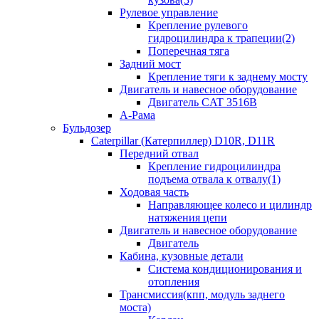
Рулевое управление
Крепление рулевого
гидроцилиндра к трапеции(2)
Поперечная тяга
Задний мост
Крепление тяги к заднему мосту
Двигатель и навесное оборудование
Двигатель CAT 3516B
А-Рама
Бульдозер
Caterpillar (Катерпиллер) D10R, D11R
Передний отвал
Крепление гидроцилиндра
подъема отвала к отвалу(1)
Ходовая часть
Направляющее колесо и цилиндр
натяжения цепи
Двигатель и навесное оборудование
Двигатель
Кабина, кузовные детали
Система кондиционирования и
отопления
Трансмиссия(кпп, модуль заднего
моста)