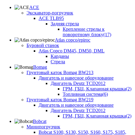
ACE
Экскаватор-погрузчик
ACE TLB95
Задняя стрела
Крепление стрелы к
поворотному блоку(17)
Atlas copco/epiroc
Буровой станок
Atlas Copco DM45, DM50, DML
Карданы
Стрела
Bomag
Грунтовый каток Bomag BW213
Двигатель и навесное оборудование
Двигатель Deutz TCD2012
ГРМ, ГБЦ, Клапанная крышка(2)
Топливная система(6)
Грунтовый каток Bomag BW219
Двигатель и навесное оборудование
Двигатель Deutz TCD2012
ГРМ, ГБЦ, Клапанная крышка(2)
Bobcat
Минипогрузчик
Bobcat S100, S130, S150, S160, S175, S185,