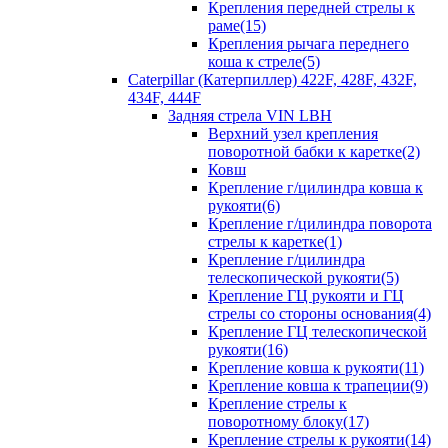
Крепления передней стрелы к
раме(15)
Крепления рычага переднего
коша к стреле(5)
Caterpillar (Катерпиллер) 422F, 428F, 432F,
434F, 444F
Задняя стрела VIN LBH
Верхний узел крепления
поворотной бабки к каретке(2)
Ковш
Крепление г/цилиндра ковша к
рукояти(6)
Крепление г/цилиндра поворота
стрелы к каретке(1)
Крепление г/цилиндра
телескопической рукояти(5)
Крепление ГЦ рукояти и ГЦ
стрелы со стороны основания(4)
Крепление ГЦ телескопической
рукояти(16)
Крепление ковша к рукояти(11)
Крепление ковша к трапеции(9)
Крепление стрелы к
поворотному блоку(17)
Крепление стрелы к рукояти(14)