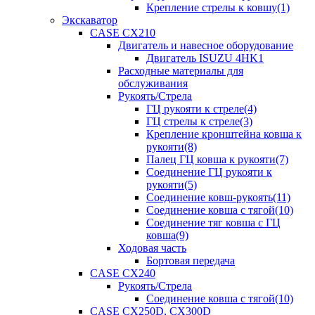
Крепление стрелы к ковшу(1)
Экскаватор
CASE CX210
Двигатель и навесное оборудование
Двигатель ISUZU 4HK1
Расходные материалы для
обслуживания
Рукоять/Стрела
ГЦ рукояти к стреле(4)
ГЦ стрелы к стреле(3)
Крепление кронштейна ковша к
рукояти(8)
Палец ГЦ ковша к рукояти(7)
Соединение ГЦ рукояти к
рукояти(5)
Соединение ковш-рукоять(11)
Соединение ковша с тягой(10)
Соединение тяг ковша с ГЦ
ковша(9)
Ходовая часть
Бортовая передача
CASE CX240
Рукоять/Стрела
Соединение ковша с тягой(10)
CASE CX250D, CX300D