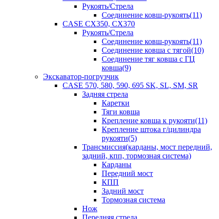
Рукоять/Стрела
Соединение ковш-рукоять(11)
CASE CX350, CX370
Рукоять/Стрела
Соединение ковш-рукоять(11)
Соединение ковша с тягой(10)
Соединение тяг ковша с ГЦ
ковша(9)
Экскаватор-погрузчик
CASE 570, 580, 590, 695 SK, SL, SM, SR
Задняя стрела
Каретки
Тяги ковша
Крепление ковша к рукояти(11)
Крепление штока г/цилиндра
рукояти(5)
Трансмиссия(карданы, мост передний,
задний, кпп, тормозная система)
Карданы
Передний мост
КПП
Задний мост
Тормозная система
Нож
Передняя стрела