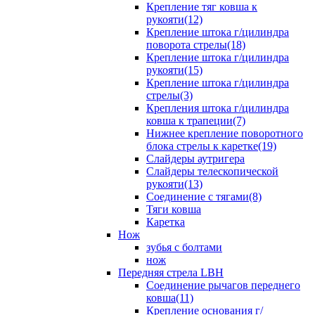
Крепление тяг ковша к
рукояти(12)
Крепление штока г/цилиндра
поворота стрелы(18)
Крепление штока г/цилиндра
рукояти(15)
Крепление штока г/цилиндра
стрелы(3)
Крепления штока г/цилиндра
ковша к трапеции(7)
Нижнее крепление поворотного
блока стрелы к каретке(19)
Слайдеры аутригера
Слайдеры телескопической
рукояти(13)
Соединение с тягами(8)
Тяги ковша
Каретка
Нож
зубья с болтами
нож
Передняя стрела LBH
Cоединение рычагов переднего
ковша(11)
Крепление основания г/