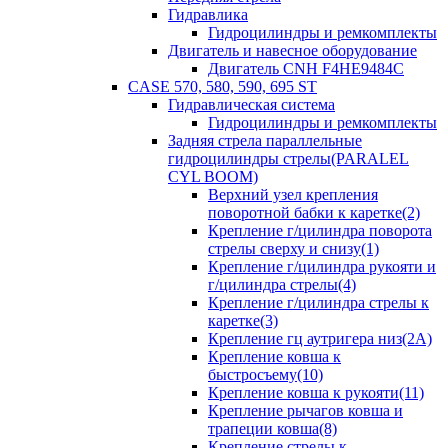
Гидравлика
Гидроцилиндры и ремкомплекты
Двигатель и навесное оборудование
Двигатель CNH F4HE9484C
CASE 570, 580, 590, 695 ST
Гидравлическая система
Гидроцилиндры и ремкомплекты
Задняя стрела параллельные
гидроцилиндры стрелы(PARALEL
CYL BOOM)
Верхний узел крепления
поворотной бабки к каретке(2)
Крепление г/цилиндра поворота
стрелы сверху и снизу(1)
Крепление г/цилиндра рукояти и
г/цилиндра стрелы(4)
Крепление г/цилиндра стрелы к
каретке(3)
Крепление гц аутригера низ(2А)
Крепление ковша к
быстросъему(10)
Крепление ковша к рукояти(11)
Крепление рычагов ковша и
трапеции ковша(8)
Крепление стрелы к