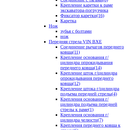
Крепление каретки к раме
экскаватора-погрузчика
Фиксатор каретки(16)
Каретка
Нож
зубья с болтами
нож
Передняя стрела VIN BXE
Cоединение рычагов переднего
ковша(11)
Крепление основания г/
цилиндра опрокидывания
переднего ковша(14)
Крепление шток г/цилиндра
опрокидывания переднего
ковша(12)
Крепление штока г/цилиндра
подъема передней стрелы(4)
Крепления основания г/
цилиндра подъема передней
стрелы к раме(1)
Крепления основания г/
цилиндра челюсти(7)
Крепления переднего ковша к