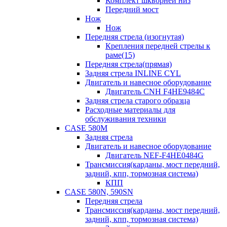
Комплект шкворней низ
Передний мост
Нож
Нож
Передняя стрела (изогнутая)
Крепления передней стрелы к
раме(15)
Передняя стрела(прямая)
Задняя стрела INLINE CYL
Двигатель и навесное оборудование
Двигатель CNH F4HE9484C
Задняя стрела старого образца
Расходные материалы для
обслуживания техники
CASE 580M
Задняя стрела
Двигатель и навесное оборудование
Двигатель NEF-F4HE0484G
Трансмиссия(карданы, мост передний,
задний, кпп, тормозная система)
КПП
CASE 580N, 590SN
Передняя стрела
Трансмиссия(карданы, мост передний,
задний, кпп, тормозная система)