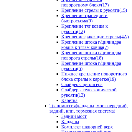
поворотному блоку(17)
Крепление стрелы к рукояти(15)
Крепление трапеции и
быстросъема(9)
Крепление тяг ковша к
рукояти(12)
Крепление фиксации стрелы(4A)
Крепление штока г/цилиндра
ковша к тягам ковша(7)
Крепление штока г/цилиндра
поворота стрелы(18)
Крепление штока г/цилиндра
рукояти(5)
Нижнее крепление поворотного
блока стрелы к каретке(19)
Слайдеры аутригера
Слайдеры телескопической
рукояти(13)
Каретка
Трансмиссия(карданы, мост передний,
задний, кпп, тормозная система)
Задний мост
Карданы
Комплект шкворней верх