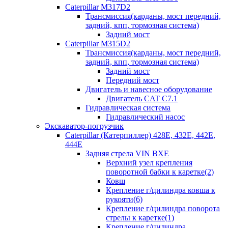
Caterpillar M317D2
Трансмиссия(карданы, мост передний,
задний, кпп, тормозная система)
Задний мост
Caterpillar M315D2
Трансмиссия(карданы, мост передний,
задний, кпп, тормозная система)
Задний мост
Передний мост
Двигатель и навесное оборудование
Двигатель CAT C7.1
Гидравлическая система
Гидравлический насос
Экскаватор-погрузчик
Caterpillar (Катерпиллер) 428E, 432E, 442E,
444E
Задняя стрела VIN BXE
Верхний узел крепления
поворотной бабки к каретке(2)
Ковш
Крепление г/цилиндра ковша к
рукояти(6)
Крепление г/цилиндра поворота
стрелы к каретке(1)
Крепление г/цилиндра