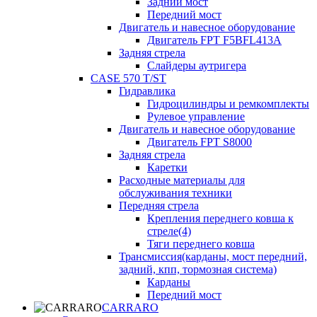
Задний мост
Передний мост
Двигатель и навесное оборудование
Двигатель FPT F5BFL413A
Задняя стрела
Слайдеры аутригера
CASE 570 T/ST
Гидравлика
Гидроцилиндры и ремкомплекты
Рулевое управление
Двигатель и навесное оборудование
Двигатель FPT S8000
Задняя стрела
Каретки
Расходные материалы для
обслуживания техники
Передняя стрела
Крепления переднего ковша к
стреле(4)
Тяги переднего ковша
Трансмиссия(карданы, мост передний,
задний, кпп, тормозная система)
Карданы
Передний мост
CARRARO