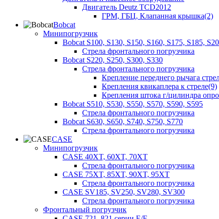
Двигатель Deutz TCD2012
ГРМ, ГБЦ, Клапанная крышка(2)
Bobcat
Минипогрузчик
Bobcat S100, S130, S150, S160, S175, S185, S2
Стрела фронтального погрузчика
Bobcat S220, S250, S300, S330
Стрела фронтального погрузчика
Крепление переднего рычага стрел
Крепления квикаплера к стреле(9)
Крепления штока г/цилиндра опр
Bobcat S510, S530, S550, S570, S590, S595
Стрела фронтального погрузчика
Bobcat S630, S650, S740, S750, S770
Стрела фронтального погрузчика
CASE
Минипогрузчик
CASE 40XT, 60XT, 70XT
Стрела фронтального погрузчика
CASE 75XT, 85XT, 90XT, 95XT
Стрела фронтального погрузчика
CASE SV185, SV250, SV280, SV300
Стрела фронтального погрузчика
Фронтальный погрузчик
CASE 721, 821 серии E/F