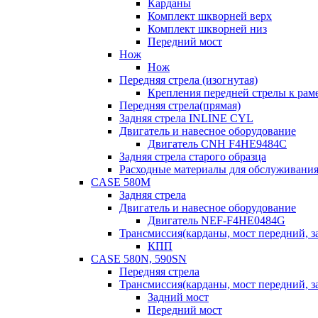
Карданы
Комплект шкворней верх
Комплект шкворней низ
Передний мост
Нож
Нож
Передняя стрела (изогнутая)
Крепления передней стрелы к раме
Передняя стрела(прямая)
Задняя стрела INLINE CYL
Двигатель и навесное оборудование
Двигатель CNH F4HE9484C
Задняя стрела старого образца
Расходные материалы для обслуживания
CASE 580M
Задняя стрела
Двигатель и навесное оборудование
Двигатель NEF-F4HE0484G
Трансмиссия(карданы, мост передний, за
КПП
CASE 580N, 590SN
Передняя стрела
Трансмиссия(карданы, мост передний, за
Задний мост
Передний мост