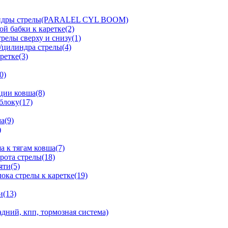
линдры стрелы(PARALEL CYL BOOM)
й бабки к каретке(2)
релы сверху и снизу(1)
/цилиндра стрелы(4)
ретке(3)
0)
ции ковша(8)
блоку(17)
а(9)
)
 к тягам ковша(7)
рота стрелы(18)
яти(5)
ка стрелы к каретке(19)
и(13)
дний, кпп, тормозная система)