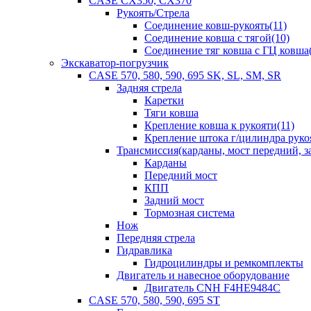
CASE CX350, CX370
Рукоять/Стрела
Соединение ковш-рукоять(11)
Соединение ковша с тягой(10)
Соединение тяг ковша с ГЦ ковша(
Экскаватор-погрузчик
CASE 570, 580, 590, 695 SK, SL, SM, SR
Задняя стрела
Каретки
Тяги ковша
Крепление ковша к рукояти(11)
Крепление штока г/цилиндра руко
Трансмиссия(карданы, мост передний, за
Карданы
Передний мост
КПП
Задний мост
Тормозная система
Нож
Передняя стрела
Гидравлика
Гидроцилиндры и ремкомплекты
Двигатель и навесное оборудование
Двигатель CNH F4HE9484C
CASE 570, 580, 590, 695 ST