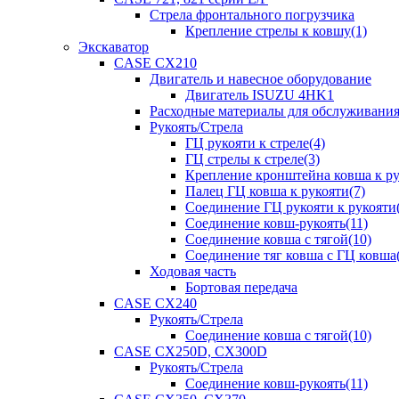
Стрела фронтального погрузчика
Крепление стрелы к ковшу(1)
Экскаватор
CASE CX210
Двигатель и навесное оборудование
Двигатель ISUZU 4HK1
Расходные материалы для обслуживани
Рукоять/Стрела
ГЦ рукояти к стреле(4)
ГЦ стрелы к стреле(3)
Крепление кронштейна ковша к ру
Палец ГЦ ковша к рукояти(7)
Соединение ГЦ рукояти к рукояти(
Соединение ковш-рукоять(11)
Соединение ковша с тягой(10)
Соединение тяг ковша с ГЦ ковша(
Ходовая часть
Бортовая передача
CASE CX240
Рукоять/Стрела
Соединение ковша с тягой(10)
CASE CX250D, CX300D
Рукоять/Стрела
Соединение ковш-рукоять(11)