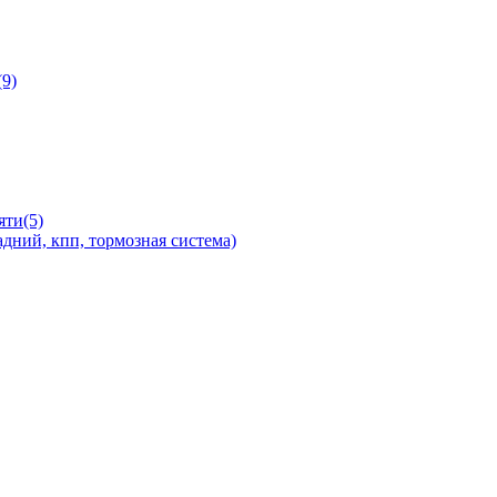
9)
яти(5)
дний, кпп, тормозная система)