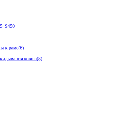
05, S450
ы к раме(6)
окидывания ковша(8)