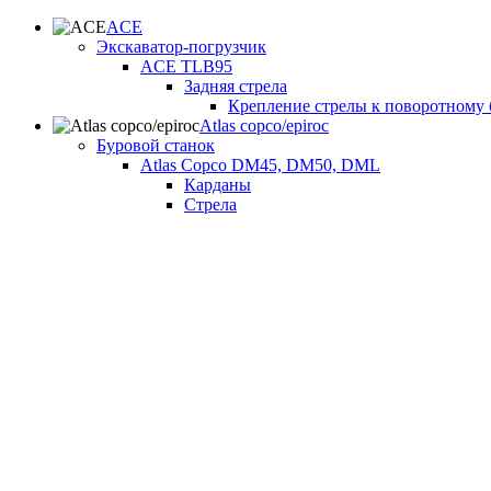
ACE
Экскаватор-погрузчик
ACE TLB95
Задняя стрела
Крепление стрелы к поворотному 
Atlas copco/epiroc
Буровой станок
Atlas Copco DM45, DM50, DML
Карданы
Стрела