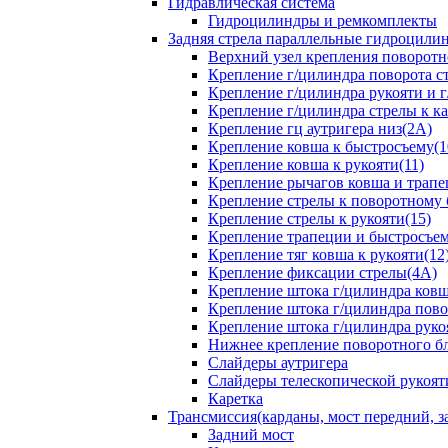
Гидравлическая система
Гидроцилиндры и ремкомплекты
Задняя стрела параллельные гидроци
Верхний узел крепления поворотно
Крепление г/цилиндра поворота ст
Крепление г/цилиндра рукояти и г
Крепление г/цилиндра стрелы к ка
Крепление гц аутригера низ(2А)
Крепление ковша к быстросъему(1
Крепление ковша к рукояти(11)
Крепление рычагов ковша и трапе
Крепление стрелы к поворотному 
Крепление стрелы к рукояти(15)
Крепление трапеции и быстросъем
Крепление тяг ковша к рукояти(12
Крепление фиксации стрелы(4A)
Крепление штока г/цилиндра ковша
Крепление штока г/цилиндра пово
Крепление штока г/цилиндра руко
Нижнее крепление поворотного бло
Слайдеры аутригера
Слайдеры телескопической рукоят
Каретка
Трансмиссия(карданы, мост передний, за
Задний мост