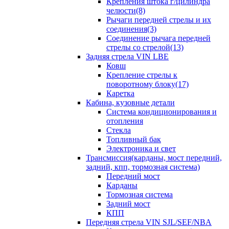
Крепления штока г/цилиндра
челюсти(8)
Рычаги передней стрелы и их
соединения(3)
Соединение рычага передней
стрелы со стрелой(13)
Задняя стрела VIN LBE
Ковш
Крепление стрелы к
поворотному блоку(17)
Каретка
Кабина, кузовные детали
Система кондиционирования и
отопления
Стекла
Топливный бак
Электроника и свет
Трансмиссия(карданы, мост передний,
задний, кпп, тормозная система)
Передний мост
Карданы
Тормозная система
Задний мост
КПП
Передняя стрела VIN SJL/SEF/NBA