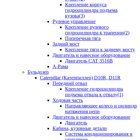
Крепление корпуса
гидроцилиндра подъема
кузова(3)
Рулевое управление
Крепление рулевого
гидроцилиндра к трапеции(2)
Поперечная тяга
Задний мост
Крепление тяги к заднему мосту
Двигатель и навесное оборудование
Двигатель CAT 3516B
А-Рама
Бульдозер
Caterpillar (Катерпиллер) D10R, D11R
Передний отвал
Крепление гидроцилиндра
подъема отвала к отвалу(1)
Ходовая часть
Направляющее колесо и цилиндр
натяжения цепи
Двигатель и навесное оборудование
Двигатель
Кабина, кузовные детали
Система кондиционирования и
отопления