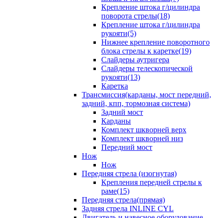
Крепление штока г/цилиндра
поворота стрелы(18)
Крепление штока г/цилиндра
рукояти(5)
Нижнее крепление поворотного
блока стрелы к каретке(19)
Слайдеры аутригера
Слайдеры телескопической
рукояти(13)
Каретка
Трансмиссия(карданы, мост передний,
задний, кпп, тормозная система)
Задний мост
Карданы
Комплект шкворней верх
Комплект шкворней низ
Передний мост
Нож
Нож
Передняя стрела (изогнутая)
Крепления передней стрелы к
раме(15)
Передняя стрела(прямая)
Задняя стрела INLINE CYL
Двигатель и навесное оборудование