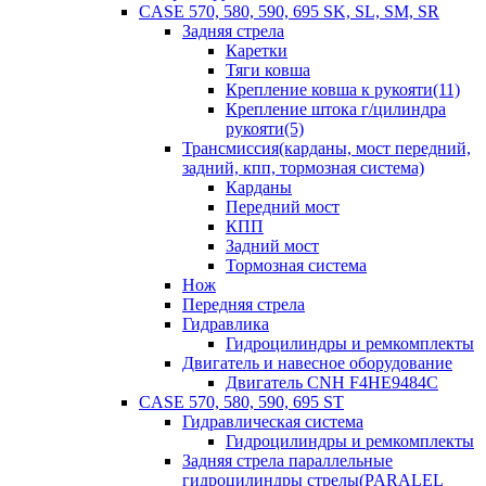
CASE 570, 580, 590, 695 SK, SL, SM, SR
Задняя стрела
Каретки
Тяги ковша
Крепление ковша к рукояти(11)
Крепление штока г/цилиндра
рукояти(5)
Трансмиссия(карданы, мост передний,
задний, кпп, тормозная система)
Карданы
Передний мост
КПП
Задний мост
Тормозная система
Нож
Передняя стрела
Гидравлика
Гидроцилиндры и ремкомплекты
Двигатель и навесное оборудование
Двигатель CNH F4HE9484C
CASE 570, 580, 590, 695 ST
Гидравлическая система
Гидроцилиндры и ремкомплекты
Задняя стрела параллельные
гидроцилиндры стрелы(PARALEL