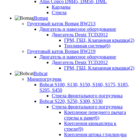
Atlas Copco DM45, DM50, DML
Карданы
Стрела
Bomag
Грунтовый каток Bomag BW213
Двигатель и навесное оборудование
Двигатель Deutz TCD2012
ГРМ, ГБЦ, Клапанная крышка(2)
Топливная система(6)
Грунтовый каток Bomag BW219
Двигатель и навесное оборудование
Двигатель Deutz TCD2012
ГРМ, ГБЦ, Клапанная крышка(2)
Bobcat
Минипогрузчик
Bobcat S100, S130, S150, S160, S175, S185,
S205, S450
Стрела фронтального погрузчика
Bobcat S220, S250, S300, S330
Стрела фронтального погрузчика
Крепление переднего рычага
стрелы к раме(6)
Крепления квикаплера к
стреле(9)
Крепления штока г/цилиндра