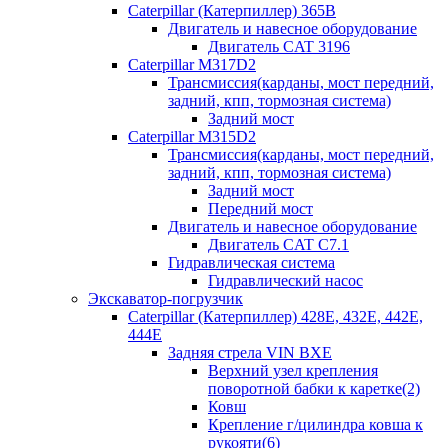
Caterpillar (Катерпиллер) 365B
Двигатель и навесное оборудование
Двигатель CAT 3196
Caterpillar M317D2
Трансмиссия(карданы, мост передний,
задний, кпп, тормозная система)
Задний мост
Caterpillar M315D2
Трансмиссия(карданы, мост передний,
задний, кпп, тормозная система)
Задний мост
Передний мост
Двигатель и навесное оборудование
Двигатель CAT C7.1
Гидравлическая система
Гидравлический насос
Экскаватор-погрузчик
Caterpillar (Катерпиллер) 428E, 432E, 442E,
444E
Задняя стрела VIN BXE
Верхний узел крепления
поворотной бабки к каретке(2)
Ковш
Крепление г/цилиндра ковша к
рукояти(6)