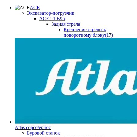
ACE
Экскаватор-погрузчик
ACE TLB95
Задняя стрела
Крепление стрелы к
поворотному блоку(17)
Atlas copco/epiroc
Буровой станок