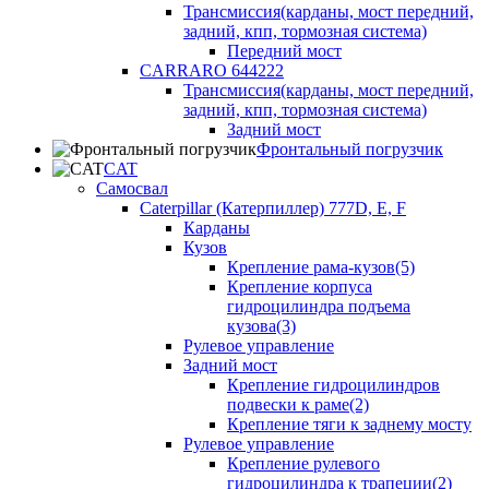
Трансмиссия(карданы, мост передний,
задний, кпп, тормозная система)
Передний мост
CARRARO 644222
Трансмиссия(карданы, мост передний,
задний, кпп, тормозная система)
Задний мост
Фронтальный погрузчик
CAT
Самосвал
Caterpillar (Катерпиллер) 777D, E, F
Карданы
Кузов
Крепление рама-кузов(5)
Крепление корпуса
гидроцилиндра подъема
кузова(3)
Рулевое управление
Задний мост
Крепление гидроцилиндров
подвески к раме(2)
Крепление тяги к заднему мосту
Рулевое управление
Крепление рулевого
гидроцилиндра к трапеции(2)