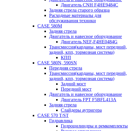
Двигатель CNH F4HE9484C
Задняя стрела старого образца
Расходные материалы для
обслуживания техники
CASE 580M
Задняя стрела
Двигатель и навесное оборудование
Двигатель NEF-F4HE0484G
Трансмиссия(карданы, мост передний,
задний, кпп, тормозная система)
КПП
CASE 580N, 590SN
Передняя стрела
Трансмиссия(карданы, мост передний,
задний, кпп, тормозная система)
Задний мост
Передний мост
Двигатель и навесное оборудование
Двигатель FPT F5BFL413A
Задняя стрела
Слайдеры аутригера
CASE 570 T/ST
Гидравлика
Гидроцилиндры и ремкомплекты