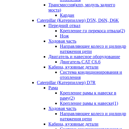
Трансмиссия(кпп, модуль заднего
моста)
Кардан
Caterpillar (Катерпиллер) D5N, D6N, D6K
Передний отвал
Крепление гц перекоса отвала(2)
Нож
Ходовая часть
Направляющее колесо и цилиндр
натяжения цепи
Двигатель и навесное оборудование
Двигатель CAT C6.6
Кабина, кузовные детали
Система кондиционирования и
отопления
Caterpillar (Катерпиллер) D7R
Рама
Крепление рамы к навеске в
раму(2)
Крепление рамы к навеске(1)
Ходовая часть
Направляющее колесо и цилиндр
натяжения цепи
Кабина, кузовные детали