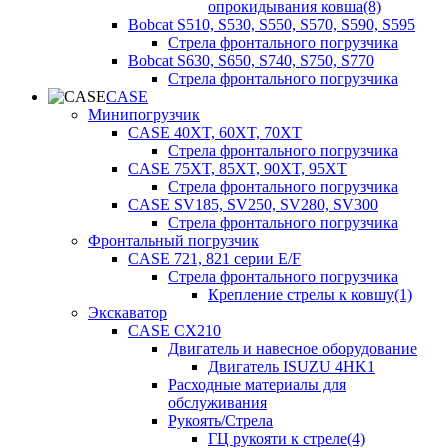
опрокидывания ковша(8)
Bobcat S510, S530, S550, S570, S590, S595
Стрела фронтального погрузчика
Bobcat S630, S650, S740, S750, S770
Стрела фронтального погрузчика
CASE
Минипогрузчик
CASE 40XT, 60XT, 70XT
Стрела фронтального погрузчика
CASE 75XT, 85XT, 90XT, 95XT
Стрела фронтального погрузчика
CASE SV185, SV250, SV280, SV300
Стрела фронтального погрузчика
Фронтальный погрузчик
CASE 721, 821 серии E/F
Стрела фронтального погрузчика
Крепление стрелы к ковшу(1)
Экскаватор
CASE CX210
Двигатель и навесное оборудование
Двигатель ISUZU 4HK1
Расходные материалы для
обслуживания
Рукоять/Стрела
ГЦ рукояти к стреле(4)