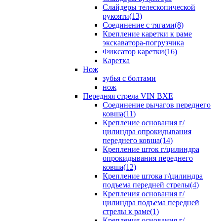
Слайдеры телескопической
рукояти(13)
Соединение с тягами(8)
Крепление каретки к раме
экскаватора-погрузчика
Фиксатор каретки(16)
Каретка
Нож
зубья с болтами
нож
Передняя стрела VIN BXE
Cоединение рычагов переднего
ковша(11)
Крепление основания г/
цилиндра опрокидывания
переднего ковша(14)
Крепление шток г/цилиндра
опрокидывания переднего
ковша(12)
Крепление штока г/цилиндра
подъема передней стрелы(4)
Крепления основания г/
цилиндра подъема передней
стрелы к раме(1)
Крепления основания г/