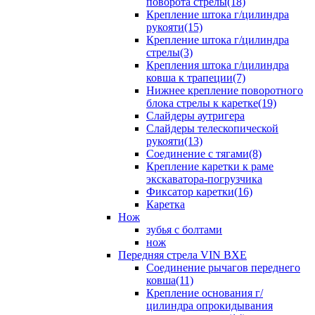
поворота стрелы(18)
Крепление штока г/цилиндра
рукояти(15)
Крепление штока г/цилиндра
стрелы(3)
Крепления штока г/цилиндра
ковша к трапеции(7)
Нижнее крепление поворотного
блока стрелы к каретке(19)
Слайдеры аутригера
Слайдеры телескопической
рукояти(13)
Соединение с тягами(8)
Крепление каретки к раме
экскаватора-погрузчика
Фиксатор каретки(16)
Каретка
Нож
зубья с болтами
нож
Передняя стрела VIN BXE
Cоединение рычагов переднего
ковша(11)
Крепление основания г/
цилиндра опрокидывания