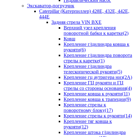
Гидравлический насос
Экскаватор-погрузчик
Caterpillar (Катерпиллер) 428E, 432E, 442E,
444E
Задняя стрела VIN BXE
Верхний узел крепления
поворотной бабки к каретке(2)
Ковш
Крепление г/цилиндра ковша к
рукояти(6)
Крепление г/цилиндра поворота
стрелы к каретке(1)
Крепление г/цилиндра
телескопической рукояти(5)
Крепление гц аутригера низ(2А)
Крепление ГЦ рукояти и ГЦ
стрелы со стороны основания(4)
Крепление ковша к рукояти(11)
Крепление ковша к трапеции(9)
Крепление стрелы к
поворотному блоку(17)
Крепление стрелы к рукояти(14)
Крепление тяг ковша к
рукояти(12)
Крепление штока г/цилиндра