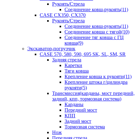
Рукоять/Стрела
Соединение ковш-рукоять(11)
CASE CX350, CX370
Рукоять/Стрела
Соединение ковш-рукоять(11)
Соединение ковша с тягой(10)
Соединение тяг ковша с ГЦ
ковша(9)
Экскаватор-погрузчик
CASE 570, 580, 590, 695 SK, SL, SM, SR
Задняя стрела
Каретки
Тяги ковша
Крепление ковша к рукояти(11)
Крепление штока г/цилиндра
рукояти(5)
Трансмиссия(карданы, мост передний,
задний, кпп, тормозная система)
Карданы
Передний мост
КПП
Задний мост
Тормозная система
Нож
Передняя стрела