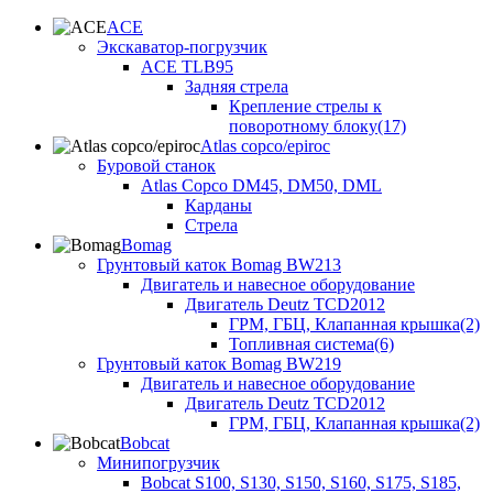
ACE
Экскаватор-погрузчик
ACE TLB95
Задняя стрела
Крепление стрелы к
поворотному блоку(17)
Atlas copco/epiroc
Буровой станок
Atlas Copco DM45, DM50, DML
Карданы
Стрела
Bomag
Грунтовый каток Bomag BW213
Двигатель и навесное оборудование
Двигатель Deutz TCD2012
ГРМ, ГБЦ, Клапанная крышка(2)
Топливная система(6)
Грунтовый каток Bomag BW219
Двигатель и навесное оборудование
Двигатель Deutz TCD2012
ГРМ, ГБЦ, Клапанная крышка(2)
Bobcat
Минипогрузчик
Bobcat S100, S130, S150, S160, S175, S185,