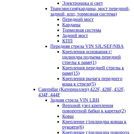
Электроника и свет
Трансмиссия(карданы, мост передний,
задний, кпп, тормозная система)
Передний мост
Карданы
Тормозная система
Задний мост
КПП
Передняя стрела VIN SJL/SEF/NBA
Крепления основания г/
цилиндра подъема передней
стрелы к раме(1)
Крепления передней стрелы к
раме(15)
Крепления рычага переднего
коша к стреле(5)
Caterpillar (Катерпиллер) 422F, 428F, 432F,
434F, 444F
Задняя стрела VIN LBH
Верхний узел крепления
поворотной бабки к каретке(2)
Ковш
Крепление г/цилиндра ковша к
рукояти(6)
Крепление г/цилиндра поворота