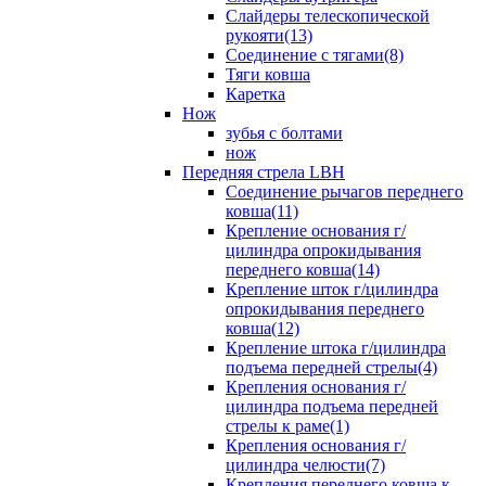
Слайдеры телескопической
рукояти(13)
Соединение с тягами(8)
Тяги ковша
Каретка
Нож
зубья с болтами
нож
Передняя стрела LBH
Cоединение рычагов переднего
ковша(11)
Крепление основания г/
цилиндра опрокидывания
переднего ковша(14)
Крепление шток г/цилиндра
опрокидывания переднего
ковша(12)
Крепление штока г/цилиндра
подъема передней стрелы(4)
Крепления основания г/
цилиндра подъема передней
стрелы к раме(1)
Крепления основания г/
цилиндра челюсти(7)
Крепления переднего ковша к