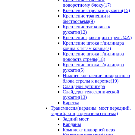
поворотному блоку(17)
Крепление стрелы к рукояти(15)
Крепление трапеции и
быстросъема(9)
Крепление тяг ковша к
рукояти(12)
Крепление фиксации стрелы(4A)
Крепление штока г/цилиндра
ковша к тягам ковша(7)
Крепление штока г/цилиндра
поворота стрелы(18)
Крепление штока г/цилиндра
рукояти(5)
Нижнее крепление поворотного
блока стрелы к каретке(19)
Слайдеры аутригера
Слайдеры телескопической
рукояти(13)
Каретка
Трансмиссия(карданы, мост передний,
задний, кпп, тормозная система)
Задний мост
Карданы
Комплект шкворней верх