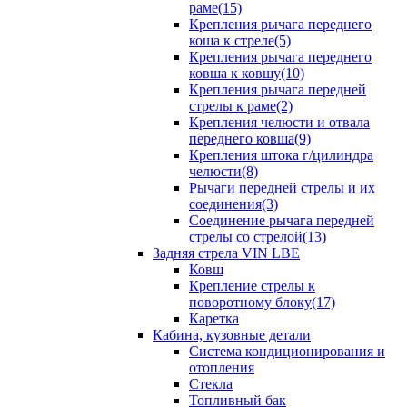
раме(15)
Крепления рычага переднего
коша к стреле(5)
Крепления рычага переднего
ковша к ковшу(10)
Крепления рычага передней
стрелы к раме(2)
Крепления челюсти и отвала
переднего ковша(9)
Крепления штока г/цилиндра
челюсти(8)
Рычаги передней стрелы и их
соединения(3)
Соединение рычага передней
стрелы со стрелой(13)
Задняя стрела VIN LBE
Ковш
Крепление стрелы к
поворотному блоку(17)
Каретка
Кабина, кузовные детали
Система кондиционирования и
отопления
Стекла
Топливный бак