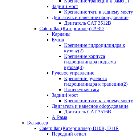
Крепление трапеции к раме(1)
Задний мост
Крепление тяги к заднему мосту
Двигатель и навесное оборудование
Двигатель CAT 3512B
Caterpillar (Катерпиллер) 793D
Карданы
Кузов
Крепление гидроцилиндра к
кузову(2)
Крепление корпуса
гидроцилиндра подъема
кузова(3)
Рулевое управление
Крепление рулевого
гидроцилиндра к трапеции(2)
Поперечная тяга
Задний мост
Крепление тяги к заднему мосту
Двигатель и навесное оборудование
Двигатель CAT 3516B
А-Рама
Бульдозер
Caterpillar (Катерпиллер) D10R, D11R
Передний отвал