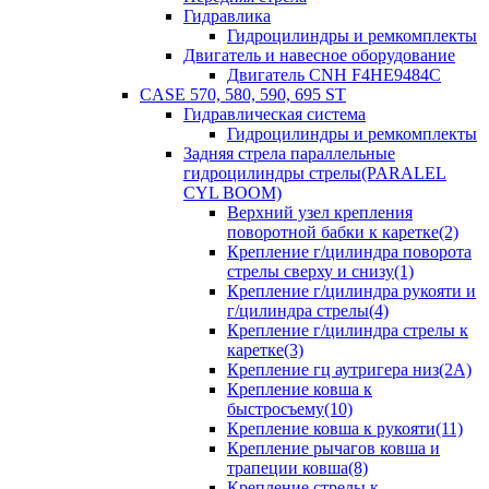
Гидравлика
Гидроцилиндры и ремкомплекты
Двигатель и навесное оборудование
Двигатель CNH F4HE9484C
CASE 570, 580, 590, 695 ST
Гидравлическая система
Гидроцилиндры и ремкомплекты
Задняя стрела параллельные
гидроцилиндры стрелы(PARALEL
CYL BOOM)
Верхний узел крепления
поворотной бабки к каретке(2)
Крепление г/цилиндра поворота
стрелы сверху и снизу(1)
Крепление г/цилиндра рукояти и
г/цилиндра стрелы(4)
Крепление г/цилиндра стрелы к
каретке(3)
Крепление гц аутригера низ(2А)
Крепление ковша к
быстросъему(10)
Крепление ковша к рукояти(11)
Крепление рычагов ковша и
трапеции ковша(8)
Крепление стрелы к