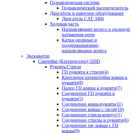
Гидравлическая система
Гидравлический распределитель
Двигатель и навесное оборудование
Двигатель CAT 3406
Ходовая часть
Направляющее колесо и цилиндр
натяжения цепи
Катки опорные и
поддерживающие,
направляющие колеса
Экскаватор
Caterpillar (Катерпиллер) 320D
Рукоять/Стрела
ГЦ рукояти к стреле(4)
Крепление кронштейна ковша к
рукояти(8)
Палец ГЦ ковша к рукояти(7)
Соединение ГЦ рукояти к
рукояти(5)
Соединение ковш-рукоять(11)
Соединение ковша с тягой(10)
Соединение стрела-корпус(1)
Соединение стрелы и рукояти(6)
Соединение тяг ковша с ГЦ
ковша(9)