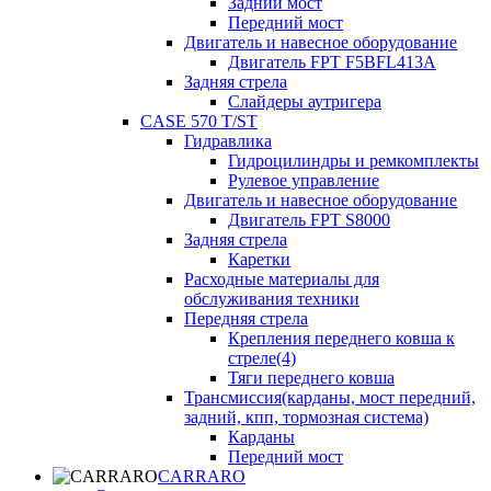
Задний мост
Передний мост
Двигатель и навесное оборудование
Двигатель FPT F5BFL413A
Задняя стрела
Слайдеры аутригера
CASE 570 T/ST
Гидравлика
Гидроцилиндры и ремкомплекты
Рулевое управление
Двигатель и навесное оборудование
Двигатель FPT S8000
Задняя стрела
Каретки
Расходные материалы для
обслуживания техники
Передняя стрела
Крепления переднего ковша к
стреле(4)
Тяги переднего ковша
Трансмиссия(карданы, мост передний,
задний, кпп, тормозная система)
Карданы
Передний мост
CARRARO