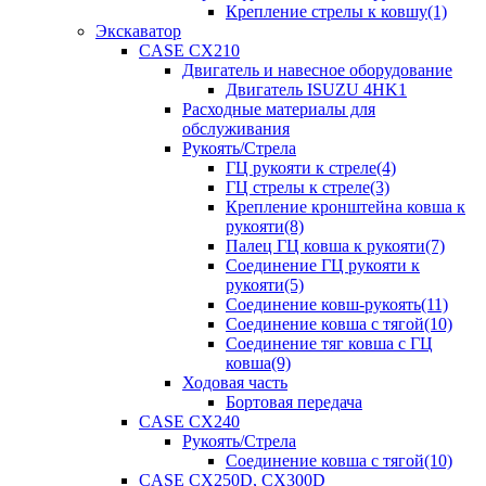
Крепление стрелы к ковшу(1)
Экскаватор
CASE CX210
Двигатель и навесное оборудование
Двигатель ISUZU 4HK1
Расходные материалы для
обслуживания
Рукоять/Стрела
ГЦ рукояти к стреле(4)
ГЦ стрелы к стреле(3)
Крепление кронштейна ковша к
рукояти(8)
Палец ГЦ ковша к рукояти(7)
Соединение ГЦ рукояти к
рукояти(5)
Соединение ковш-рукоять(11)
Соединение ковша с тягой(10)
Соединение тяг ковша с ГЦ
ковша(9)
Ходовая часть
Бортовая передача
CASE CX240
Рукоять/Стрела
Соединение ковша с тягой(10)
CASE CX250D, CX300D