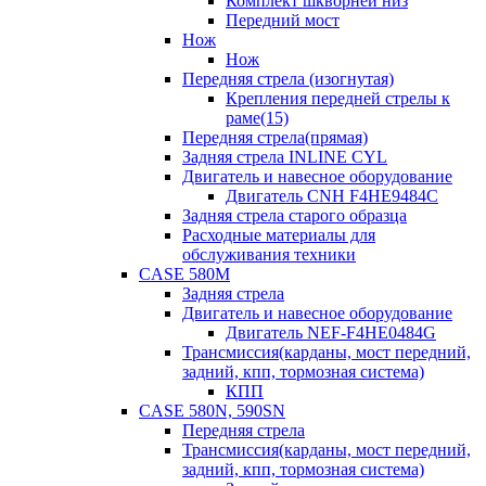
Комплект шкворней низ
Передний мост
Нож
Нож
Передняя стрела (изогнутая)
Крепления передней стрелы к
раме(15)
Передняя стрела(прямая)
Задняя стрела INLINE CYL
Двигатель и навесное оборудование
Двигатель CNH F4HE9484C
Задняя стрела старого образца
Расходные материалы для
обслуживания техники
CASE 580M
Задняя стрела
Двигатель и навесное оборудование
Двигатель NEF-F4HE0484G
Трансмиссия(карданы, мост передний,
задний, кпп, тормозная система)
КПП
CASE 580N, 590SN
Передняя стрела
Трансмиссия(карданы, мост передний,
задний, кпп, тормозная система)