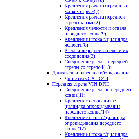
ковша к ковшу(10)
Крепления рычага переднего
коша к стреле(5)
Крепления рычага передней
стрелы к раме(2)
Крепления челюсти и отвала
переднего ковша(9)
Крепления штока г/цилиндра
челюсти(8)
Рычаги передней стрелы и их
соединения(3)
Соединение рычага передней
стрелы со стрелой(13)
Двигатель и навесное оборудование
Двигатель CAT C4.4
Передняя стрела VIN DPH
Cоединение рычагов переднего
ковша(11)
Крепление основания г/
цилиндра опрокидывания
переднего ковша(14)
Крепление шток г/цилиндра
опрокидывания переднего
ковша(12)
Крепление штока г/цилиндра