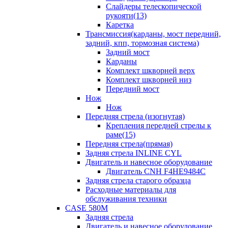
Слайдеры телескопической
рукояти(13)
Каретка
Трансмиссия(карданы, мост передний,
задний, кпп, тормозная система)
Задний мост
Карданы
Комплект шкворней верх
Комплект шкворней низ
Передний мост
Нож
Нож
Передняя стрела (изогнутая)
Крепления передней стрелы к
раме(15)
Передняя стрела(прямая)
Задняя стрела INLINE CYL
Двигатель и навесное оборудование
Двигатель CNH F4HE9484C
Задняя стрела старого образца
Расходные материалы для
обслуживания техники
CASE 580M
Задняя стрела
Двигатель и навесное оборудование