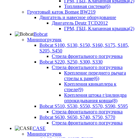
ГРМ, ГБЦ, Клапанная крышка(2)
Топливная система(6)
Грунтовый каток Bomag BW219
Двигатель и навесное оборудование
Двигатель Deutz TCD2012
ГРМ, ГБЦ, Клапанная крышка(2)
Bobcat
Минипогрузчик
Bobcat S100, S130, S150, S160, S175, S185,
S205, S450
Стрела фронтального погрузчика
Bobcat S220, S250, S300, S330
Стрела фронтального погрузчика
Крепление переднего рычага
стрелы к раме(6)
Крепления квикаплера к
стреле(9)
Крепления штока г/цилиндра
опрокидывания ковша(8)
Bobcat S510, S530, S550, S570, S590, S595
Стрела фронтального погрузчика
Bobcat S630, S650, S740, S750, S770
Стрела фронтального погрузчика
CASE
Минипогрузчик