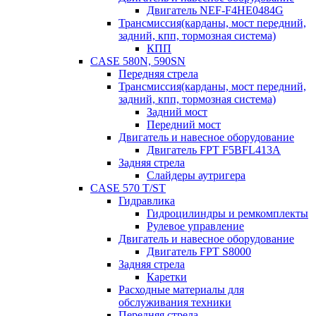
Двигатель NEF-F4HE0484G
Трансмиссия(карданы, мост передний,
задний, кпп, тормозная система)
КПП
CASE 580N, 590SN
Передняя стрела
Трансмиссия(карданы, мост передний,
задний, кпп, тормозная система)
Задний мост
Передний мост
Двигатель и навесное оборудование
Двигатель FPT F5BFL413A
Задняя стрела
Слайдеры аутригера
CASE 570 T/ST
Гидравлика
Гидроцилиндры и ремкомплекты
Рулевое управление
Двигатель и навесное оборудование
Двигатель FPT S8000
Задняя стрела
Каретки
Расходные материалы для
обслуживания техники
Передняя стрела