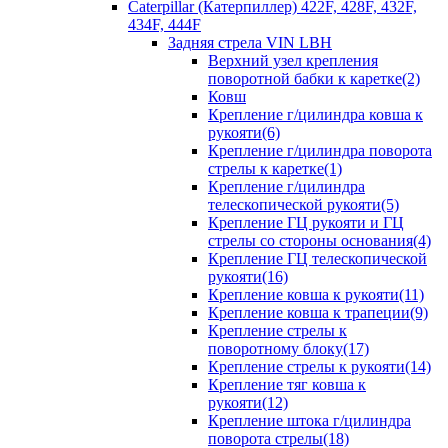
Caterpillar (Катерпиллер) 422F, 428F, 432F,
434F, 444F
Задняя стрела VIN LBH
Верхний узел крепления
поворотной бабки к каретке(2)
Ковш
Крепление г/цилиндра ковша к
рукояти(6)
Крепление г/цилиндра поворота
стрелы к каретке(1)
Крепление г/цилиндра
телескопической рукояти(5)
Крепление ГЦ рукояти и ГЦ
стрелы со стороны основания(4)
Крепление ГЦ телескопической
рукояти(16)
Крепление ковша к рукояти(11)
Крепление ковша к трапеции(9)
Крепление стрелы к
поворотному блоку(17)
Крепление стрелы к рукояти(14)
Крепление тяг ковша к
рукояти(12)
Крепление штока г/цилиндра
поворота стрелы(18)