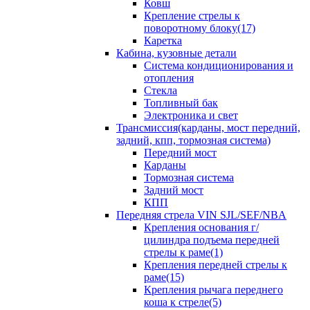
Ковш
Крепление стрелы к
поворотному блоку(17)
Каретка
Кабина, кузовные детали
Система кондиционирования и
отопления
Стекла
Топливный бак
Электроника и свет
Трансмиссия(карданы, мост передний,
задний, кпп, тормозная система)
Передний мост
Карданы
Тормозная система
Задний мост
КПП
Передняя стрела VIN SJL/SEF/NBA
Крепления основания г/
цилиндра подъема передней
стрелы к раме(1)
Крепления передней стрелы к
раме(15)
Крепления рычага переднего
коша к стреле(5)