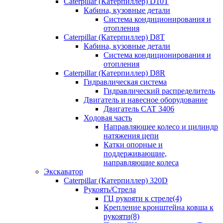
Caterpillar (Катерпиллер) D10T
Кабина, кузовные детали
Система кондиционирования и
отопления
Caterpillar (Катерпиллер) D8T
Кабина, кузовные детали
Система кондиционирования и
отопления
Caterpillar (Катерпиллер) D8R
Гидравлическая система
Гидравлический распределитель
Двигатель и навесное оборудование
Двигатель CAT 3406
Ходовая часть
Направляющее колесо и цилиндр
натяжения цепи
Катки опорные и
поддерживающие,
направляющие колеса
Экскаватор
Caterpillar (Катерпиллер) 320D
Рукоять/Стрела
ГЦ рукояти к стреле(4)
Крепление кронштейна ковша к
рукояти(8)