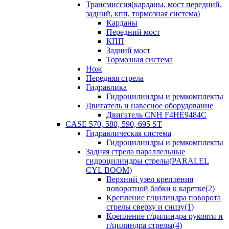
Трансмиссия(карданы, мост передний,
задний, кпп, тормозная система)
Карданы
Передний мост
КПП
Задний мост
Тормозная система
Нож
Передняя стрела
Гидравлика
Гидроцилиндры и ремкомплекты
Двигатель и навесное оборудование
Двигатель CNH F4HE9484C
CASE 570, 580, 590, 695 ST
Гидравлическая система
Гидроцилиндры и ремкомплекты
Задняя стрела параллельные
гидроцилиндры стрелы(PARALEL
CYL BOOM)
Верхний узел крепления
поворотной бабки к каретке(2)
Крепление г/цилиндра поворота
стрелы сверху и снизу(1)
Крепление г/цилиндра рукояти и
г/цилиндра стрелы(4)