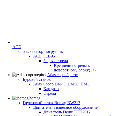
ACE
Экскаватор-погрузчик
ACE TLB95
Задняя стрела
Крепление стрелы к
поворотному блоку(17)
Atlas copco/epiroc
Буровой станок
Atlas Copco DM45, DM50, DML
Карданы
Стрела
Bomag
Грунтовый каток Bomag BW213
Двигатель и навесное оборудование
Двигатель Deutz TCD2012