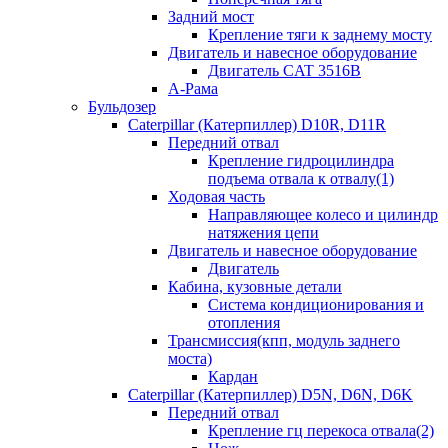
Задний мост
Крепление тяги к заднему мосту
Двигатель и навесное оборудование
Двигатель CAT 3516B
А-Рама
Бульдозер
Caterpillar (Катерпиллер) D10R, D11R
Передний отвал
Крепление гидроцилиндра
подъема отвала к отвалу(1)
Ходовая часть
Направляющее колесо и цилиндр
натяжения цепи
Двигатель и навесное оборудование
Двигатель
Кабина, кузовные детали
Система кондиционирования и
отопления
Трансмиссия(кпп, модуль заднего
моста)
Кардан
Caterpillar (Катерпиллер) D5N, D6N, D6K
Передний отвал
Крепление гц перекоса отвала(2)