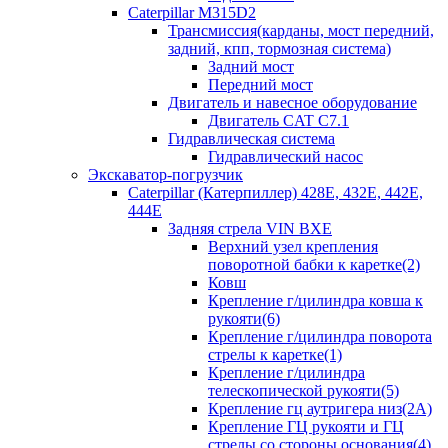
Caterpillar M315D2
Трансмиссия(карданы, мост передний,
задний, кпп, тормозная система)
Задний мост
Передний мост
Двигатель и навесное оборудование
Двигатель CAT C7.1
Гидравлическая система
Гидравлический насос
Экскаватор-погрузчик
Caterpillar (Катерпиллер) 428E, 432E, 442E,
444E
Задняя стрела VIN BXE
Верхний узел крепления
поворотной бабки к каретке(2)
Ковш
Крепление г/цилиндра ковша к
рукояти(6)
Крепление г/цилиндра поворота
стрелы к каретке(1)
Крепление г/цилиндра
телескопической рукояти(5)
Крепление гц аутригера низ(2А)
Крепление ГЦ рукояти и ГЦ
стрелы со стороны основания(4)