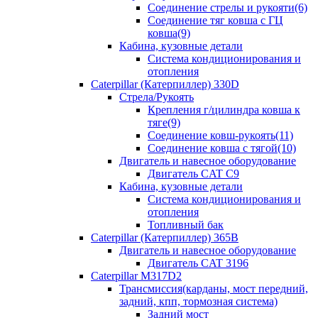
Соединение стрелы и рукояти(6)
Соединение тяг ковша с ГЦ
ковша(9)
Кабина, кузовные детали
Система кондиционирования и
отопления
Caterpillar (Катерпиллер) 330D
Стрела/Рукоять
Крепления г/цилиндра ковша к
тяге(9)
Соединение ковш-рукоять(11)
Соединение ковша с тягой(10)
Двигатель и навесное оборудование
Двигатель CAT C9
Кабина, кузовные детали
Система кондиционирования и
отопления
Топливный бак
Caterpillar (Катерпиллер) 365B
Двигатель и навесное оборудование
Двигатель CAT 3196
Caterpillar M317D2
Трансмиссия(карданы, мост передний,
задний, кпп, тормозная система)
Задний мост