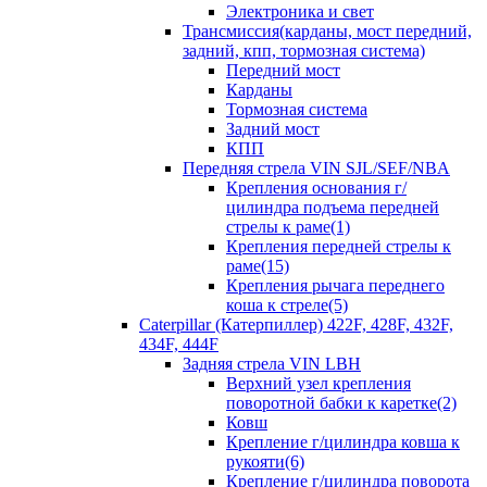
Электроника и свет
Трансмиссия(карданы, мост передний,
задний, кпп, тормозная система)
Передний мост
Карданы
Тормозная система
Задний мост
КПП
Передняя стрела VIN SJL/SEF/NBA
Крепления основания г/
цилиндра подъема передней
стрелы к раме(1)
Крепления передней стрелы к
раме(15)
Крепления рычага переднего
коша к стреле(5)
Caterpillar (Катерпиллер) 422F, 428F, 432F,
434F, 444F
Задняя стрела VIN LBH
Верхний узел крепления
поворотной бабки к каретке(2)
Ковш
Крепление г/цилиндра ковша к
рукояти(6)
Крепление г/цилиндра поворота