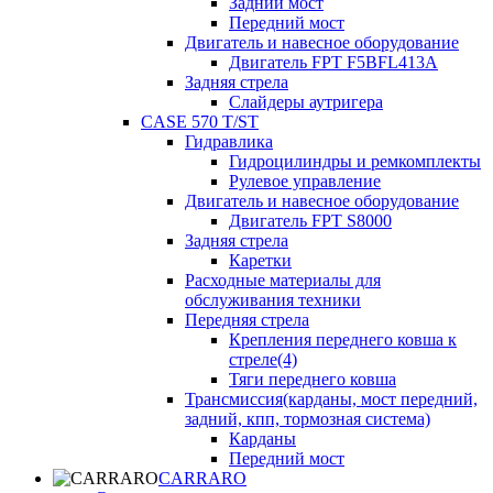
Задний мост
Передний мост
Двигатель и навесное оборудование
Двигатель FPT F5BFL413A
Задняя стрела
Слайдеры аутригера
CASE 570 T/ST
Гидравлика
Гидроцилиндры и ремкомплекты
Рулевое управление
Двигатель и навесное оборудование
Двигатель FPT S8000
Задняя стрела
Каретки
Расходные материалы для
обслуживания техники
Передняя стрела
Крепления переднего ковша к
стреле(4)
Тяги переднего ковша
Трансмиссия(карданы, мост передний,
задний, кпп, тормозная система)
Карданы
Передний мост
CARRARO