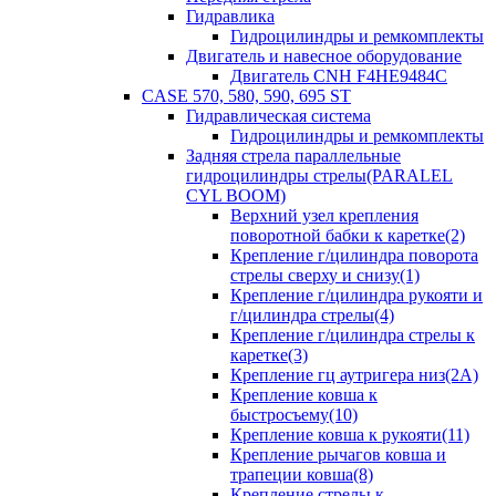
Гидравлика
Гидроцилиндры и ремкомплекты
Двигатель и навесное оборудование
Двигатель CNH F4HE9484C
CASE 570, 580, 590, 695 ST
Гидравлическая система
Гидроцилиндры и ремкомплекты
Задняя стрела параллельные
гидроцилиндры стрелы(PARALEL
CYL BOOM)
Верхний узел крепления
поворотной бабки к каретке(2)
Крепление г/цилиндра поворота
стрелы сверху и снизу(1)
Крепление г/цилиндра рукояти и
г/цилиндра стрелы(4)
Крепление г/цилиндра стрелы к
каретке(3)
Крепление гц аутригера низ(2А)
Крепление ковша к
быстросъему(10)
Крепление ковша к рукояти(11)
Крепление рычагов ковша и
трапеции ковша(8)
Крепление стрелы к