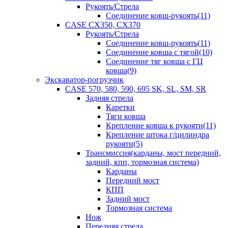
Рукоять/Стрела
Соединение ковш-рукоять(11)
CASE CX350, CX370
Рукоять/Стрела
Соединение ковш-рукоять(11)
Соединение ковша с тягой(10)
Соединение тяг ковша с ГЦ
ковша(9)
Экскаватор-погрузчик
CASE 570, 580, 590, 695 SK, SL, SM, SR
Задняя стрела
Каретки
Тяги ковша
Крепление ковша к рукояти(11)
Крепление штока г/цилиндра
рукояти(5)
Трансмиссия(карданы, мост передний,
задний, кпп, тормозная система)
Карданы
Передний мост
КПП
Задний мост
Тормозная система
Нож
Передняя стрела