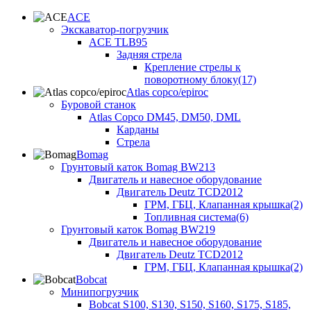
ACE
Экскаватор-погрузчик
ACE TLB95
Задняя стрела
Крепление стрелы к
поворотному блоку(17)
Atlas copco/epiroc
Буровой станок
Atlas Copco DM45, DM50, DML
Карданы
Стрела
Bomag
Грунтовый каток Bomag BW213
Двигатель и навесное оборудование
Двигатель Deutz TCD2012
ГРМ, ГБЦ, Клапанная крышка(2)
Топливная система(6)
Грунтовый каток Bomag BW219
Двигатель и навесное оборудование
Двигатель Deutz TCD2012
ГРМ, ГБЦ, Клапанная крышка(2)
Bobcat
Минипогрузчик
Bobcat S100, S130, S150, S160, S175, S185,