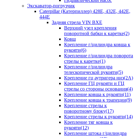
Гидравлический насос
Экскаватор-погрузчик
Caterpillar (Катерпиллер) 428E, 432E, 442E,
444E
Задняя стрела VIN BXE
Верхний узел крепления
поворотной бабки к каретке(2)
Ковш
Крепление г/цилиндра ковша к
рукояти(6)
Крепление г/цилиндра поворота
стрелы к каретке(1)
Крепление г/цилиндра
телескопической рукояти(5)
Крепление гц аутригера низ(2А)
Крепление ГЦ рукояти и ГЦ
стрелы со стороны основания(4)
Крепление ковша к рукояти(11)
Крепление ковша к трапеции(9)
Крепление стрелы к
поворотному блоку(17)
Крепление стрелы к рукояти(14)
Крепление тяг ковша к
рукояти(12)
Крепление штока г/цилиндра