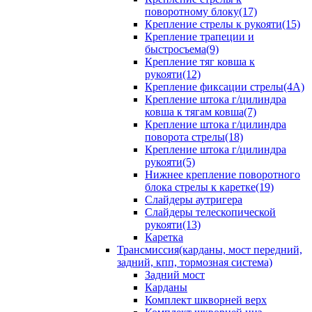
поворотному блоку(17)
Крепление стрелы к рукояти(15)
Крепление трапеции и
быстросъема(9)
Крепление тяг ковша к
рукояти(12)
Крепление фиксации стрелы(4A)
Крепление штока г/цилиндра
ковша к тягам ковша(7)
Крепление штока г/цилиндра
поворота стрелы(18)
Крепление штока г/цилиндра
рукояти(5)
Нижнее крепление поворотного
блока стрелы к каретке(19)
Слайдеры аутригера
Слайдеры телескопической
рукояти(13)
Каретка
Трансмиссия(карданы, мост передний,
задний, кпп, тормозная система)
Задний мост
Карданы
Комплект шкворней верх