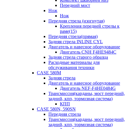
Комплект шкворней низ
Передний мост
Нож
Нож
Передняя стрела (изогнутая)
Крепления передней стрелы к
раме(15)
Передняя стрела(прямая)
Задняя стрела INLINE CYL
Двигатель и навесное оборудование
Двигатель CNH F4HE9484C
Задняя стрела старого образца
Расходные материалы для
обслуживания техники
CASE 580M
Задняя стрела
Двигатель и навесное оборудование
Двигатель NEF-F4HE0484G
Трансмиссия(карданы, мост передний,
задний, кпп, тормозная система)
КПП
CASE 580N, 590SN
Передняя стрела
Трансмиссия(карданы, мост передний,
задний, кпп, тормозная система)