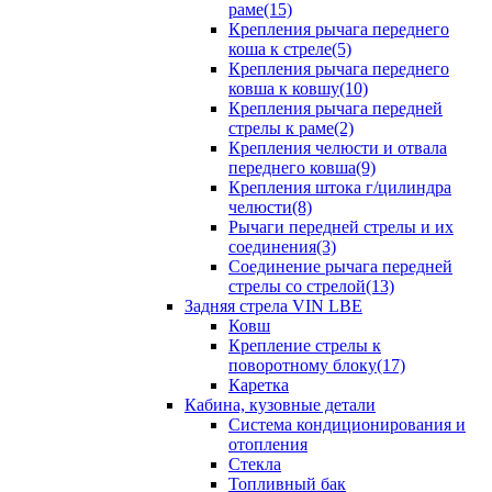
раме(15)
Крепления рычага переднего
коша к стреле(5)
Крепления рычага переднего
ковша к ковшу(10)
Крепления рычага передней
стрелы к раме(2)
Крепления челюсти и отвала
переднего ковша(9)
Крепления штока г/цилиндра
челюсти(8)
Рычаги передней стрелы и их
соединения(3)
Соединение рычага передней
стрелы со стрелой(13)
Задняя стрела VIN LBE
Ковш
Крепление стрелы к
поворотному блоку(17)
Каретка
Кабина, кузовные детали
Система кондиционирования и
отопления
Стекла
Топливный бак