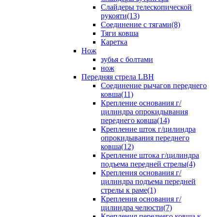
Слайдеры телескопической
рукояти(13)
Соединение с тягами(8)
Тяги ковша
Каретка
Нож
зубья с болтами
нож
Передняя стрела LBH
Cоединение рычагов переднего
ковша(11)
Крепление основания г/
цилиндра опрокидывания
переднего ковша(14)
Крепление шток г/цилиндра
опрокидывания переднего
ковша(12)
Крепление штока г/цилиндра
подъема передней стрелы(4)
Крепления основания г/
цилиндра подъема передней
стрелы к раме(1)
Крепления основания г/
цилиндра челюсти(7)
Крепления переднего ковша к