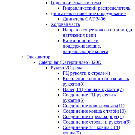
Гидравлическая система
Гидравлический распределитель
Двигатель и навесное оборудование
Двигатель CAT 3406
Ходовая часть
Направляющее колесо и цилиндр
натяжения цепи
Катки опорные и
поддерживающие,
направляющие колеса
Экскаватор
Caterpillar (Катерпиллер) 320D
Рукоять/Стрела
ГЦ рукояти к стреле(4)
Крепление кронштейна ковша к
рукояти(8)
Палец ГЦ ковша к рукояти(7)
Соединение ГЦ рукояти к
рукояти(5)
Соединение ковш-рукоять(11)
Соединение ковша с тягой(10)
Соединение стрела-корпус(1)
Соединение стрелы и рукояти(6)
Соединение тяг ковша с ГЦ
ковша(9)