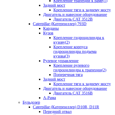
Крепление трапеции к раме(1)
Задний мост
Крепление тяги к заднему мосту
Двигатель и навесное оборудование
Двигатель CAT 3512B
Caterpillar (Катерпиллер) 793D
Карданы
Кузов
Крепление гидроцилиндра к
кузову(2)
Крепление корпуса
гидроцилиндра подъема
кузова(3)
Рулевое управление
Крепление рулевого
гидроцилиндра к трапеции(2)
Поперечная тяга
Задний мост
Крепление тяги к заднему мосту
Двигатель и навесное оборудование
Двигатель CAT 3516B
А-Рама
Бульдозер
Caterpillar (Катерпиллер) D10R, D11R
Передний отвал