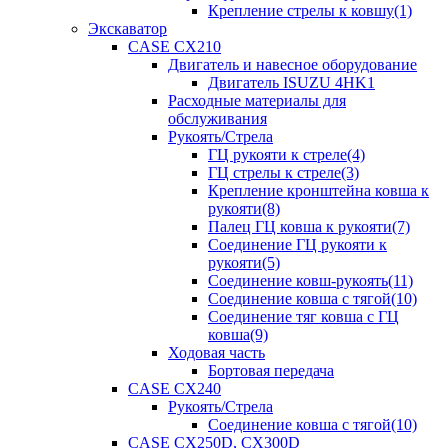
Крепление стрелы к ковшу(1)
Экскаватор
CASE CX210
Двигатель и навесное оборудование
Двигатель ISUZU 4HK1
Расходные материалы для
обслуживания
Рукоять/Стрела
ГЦ рукояти к стреле(4)
ГЦ стрелы к стреле(3)
Крепление кронштейна ковша к
рукояти(8)
Палец ГЦ ковша к рукояти(7)
Соединение ГЦ рукояти к
рукояти(5)
Соединение ковш-рукоять(11)
Соединение ковша с тягой(10)
Соединение тяг ковша с ГЦ
ковша(9)
Ходовая часть
Бортовая передача
CASE CX240
Рукоять/Стрела
Соединение ковша с тягой(10)
CASE CX250D, CX300D