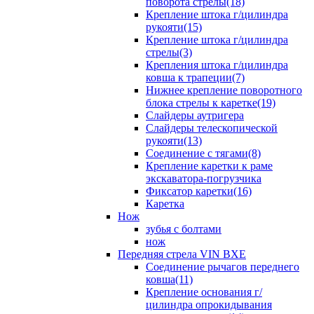
поворота стрелы(18)
Крепление штока г/цилиндра
рукояти(15)
Крепление штока г/цилиндра
стрелы(3)
Крепления штока г/цилиндра
ковша к трапеции(7)
Нижнее крепление поворотного
блока стрелы к каретке(19)
Слайдеры аутригера
Слайдеры телескопической
рукояти(13)
Соединение с тягами(8)
Крепление каретки к раме
экскаватора-погрузчика
Фиксатор каретки(16)
Каретка
Нож
зубья с болтами
нож
Передняя стрела VIN BXE
Cоединение рычагов переднего
ковша(11)
Крепление основания г/
цилиндра опрокидывания