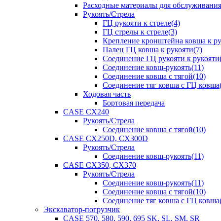
Расходные материалы для обслуживани
Рукоять/Стрела
ГЦ рукояти к стреле(4)
ГЦ стрелы к стреле(3)
Крепление кронштейна ковша к ру
Палец ГЦ ковша к рукояти(7)
Соединение ГЦ рукояти к рукояти(
Соединение ковш-рукоять(11)
Соединение ковша с тягой(10)
Соединение тяг ковша с ГЦ ковша(
Ходовая часть
Бортовая передача
CASE CX240
Рукоять/Стрела
Соединение ковша с тягой(10)
CASE CX250D, CX300D
Рукоять/Стрела
Соединение ковш-рукоять(11)
CASE CX350, CX370
Рукоять/Стрела
Соединение ковш-рукоять(11)
Соединение ковша с тягой(10)
Соединение тяг ковша с ГЦ ковша(
Экскаватор-погрузчик
CASE 570, 580, 590, 695 SK, SL, SM, SR