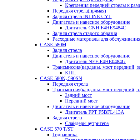
Крепления передней стрелы к раме
Передняя стрела(прямая)
Задняя стрела INLINE CYL
Двигатель и навесное оборудование
Двигатель CNH F4HE9484C
Задняя стрела старого образца
Расходные материалы для обслуживания
CASE 580M
Задняя стрела
Двигатель и навесное оборудование
Двигатель NEF-F4HE0484G
Трансмиссия(карданы, мост передний, за
КПП
CASE 580N, 590SN
Передняя стрела
Трансмиссия(карданы, мост передний, за
Задний мост
Передний мост
Двигатель и навесное оборудование
Двигатель FPT F5BFL413A
Задняя стрела
Слайдеры аутригера
CASE 570 T/ST
Гидравлика