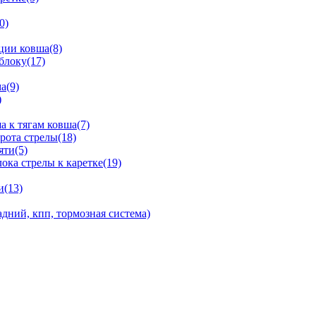
0)
ции ковша(8)
блоку(17)
а(9)
)
 к тягам ковша(7)
рота стрелы(18)
яти(5)
ка стрелы к каретке(19)
и(13)
дний, кпп, тормозная система)