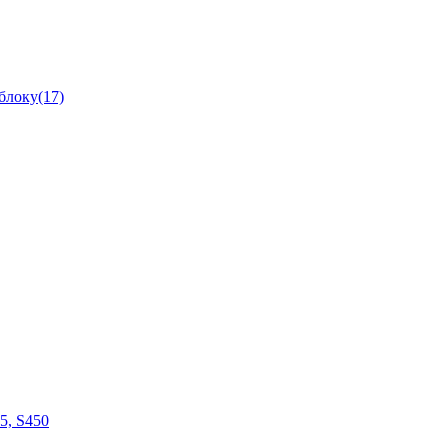
блоку(17)
05, S450