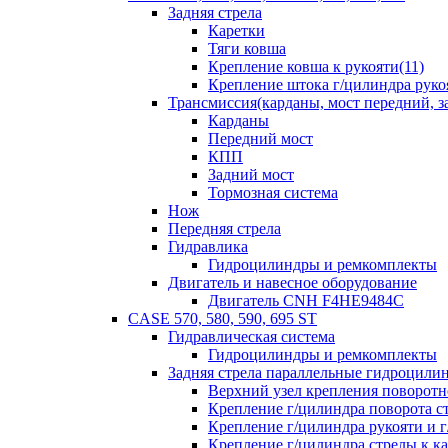
Задняя стрела
Каретки
Тяги ковша
Крепление ковша к рукояти(11)
Крепление штока г/цилиндра руко
Трансмиссия(карданы, мост передний, за
Карданы
Передний мост
КПП
Задний мост
Тормозная система
Нож
Передняя стрела
Гидравлика
Гидроцилиндры и ремкомплекты
Двигатель и навесное оборудование
Двигатель CNH F4HE9484C
CASE 570, 580, 590, 695 ST
Гидравлическая система
Гидроцилиндры и ремкомплекты
Задняя стрела параллельные гидроци
Верхний узел крепления поворотно
Крепление г/цилиндра поворота ст
Крепление г/цилиндра рукояти и г
Крепление г/цилиндра стрелы к ка