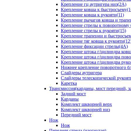
Крепление гц аутригера низ(2А)
Крепление ковша к быстросъему(1
Крепление ковша к рукояти(11)
Крепление рычагов ковша и трапе
Крепление стрелы к поворотному 
Крепление стрелы к рукояти(15)
Крепление трапеции и быстросъем
Крепление тяг ковша к рукояти(12
Крепление фиксации стрелы(4A)
Крепление штока г/цилиндра ковша
Крепление штока г/цилиндра пово
Крепление штока г/цилиндра руко
Нижнее крепление поворотного бло
Слайдеры аутригера
Слайдеры телескопической рукоят
Каретка
Трансмиссия(карданы, мост передний, за
Задний мост
Карданы
Комплект шкворней верх
Комплект шкворней низ
Передний мост
Нож
Нож
Передняя стрела (изогнутая)