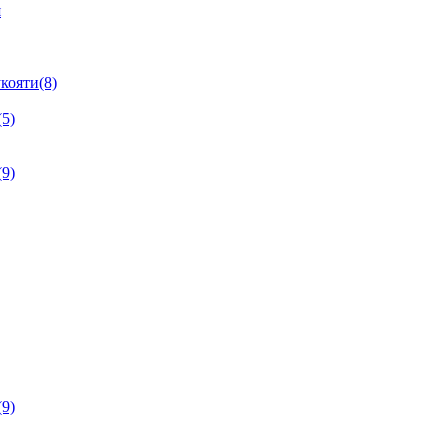
я
кояти(8)
5)
9)
9)