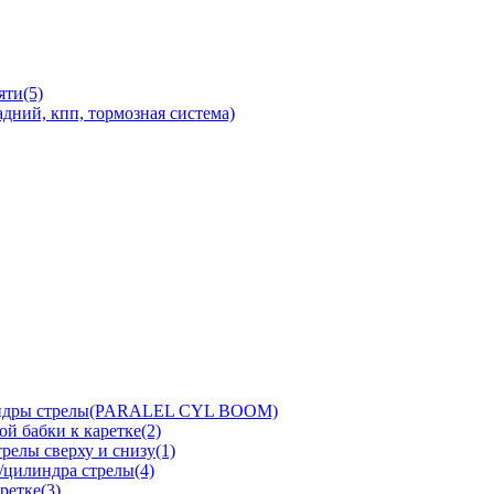
яти(5)
дний, кпп, тормозная система)
линдры стрелы(PARALEL CYL BOOM)
й бабки к каретке(2)
релы сверху и снизу(1)
/цилиндра стрелы(4)
ретке(3)