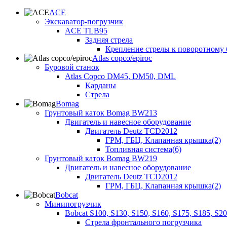
ACE
Экскаватор-погрузчик
ACE TLB95
Задняя стрела
Крепление стрелы к поворотному 
Atlas copco/epiroc
Буровой станок
Atlas Copco DM45, DM50, DML
Карданы
Стрела
Bomag
Грунтовый каток Bomag BW213
Двигатель и навесное оборудование
Двигатель Deutz TCD2012
ГРМ, ГБЦ, Клапанная крышка(2)
Топливная система(6)
Грунтовый каток Bomag BW219
Двигатель и навесное оборудование
Двигатель Deutz TCD2012
ГРМ, ГБЦ, Клапанная крышка(2)
Bobcat
Минипогрузчик
Bobcat S100, S130, S150, S160, S175, S185, S2
Стрела фронтального погрузчика