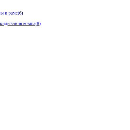
ы к раме(6)
окидывания ковша(8)