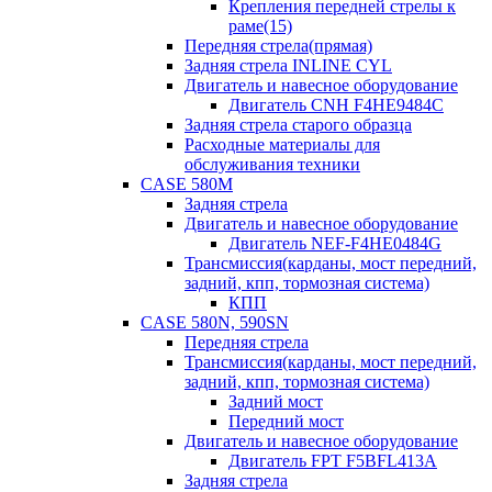
Крепления передней стрелы к
раме(15)
Передняя стрела(прямая)
Задняя стрела INLINE CYL
Двигатель и навесное оборудование
Двигатель CNH F4HE9484C
Задняя стрела старого образца
Расходные материалы для
обслуживания техники
CASE 580M
Задняя стрела
Двигатель и навесное оборудование
Двигатель NEF-F4HE0484G
Трансмиссия(карданы, мост передний,
задний, кпп, тормозная система)
КПП
CASE 580N, 590SN
Передняя стрела
Трансмиссия(карданы, мост передний,
задний, кпп, тормозная система)
Задний мост
Передний мост
Двигатель и навесное оборудование
Двигатель FPT F5BFL413A
Задняя стрела