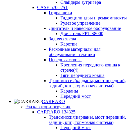
Слайдеры аутригера
CASE 570 T/ST
Гидравлика
Гидроцилиндры и ремкомплекты
Рулевое управление
Двигатель и навесное оборудование
Двигатель FPT S8000
Задняя стрела
Каретки
Расходные материалы для
обслуживания техники
Передняя стрела
Крепления переднего ковша к
стреле(4)
Тяги переднего ковша
Трансмиссия(карданы, мост передний,
задний, кпп, тормозная система)
Карданы
Передний мост
CARRARO
Экскаватор-погрузчик
CARRARO 134325
Трансмиссия(карданы, мост передний,
задний, кпп, тормозная система)
Передний мост