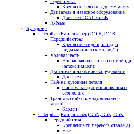
Задний мост
Крепление тяги к заднему мосту
Двигатель и навесное оборудование
Двигатель CAT 3516B
А-Рама
Бульдозер
Caterpillar (Катерпиллер) D10R, D11R
Передний отвал
Крепление гидроцилиндра
подъема отвала к отвалу(1)
Ходовая часть
Направляющее колесо и цилиндр
натяжения цепи
Двигатель и навесное оборудование
Двигатель
Кабина, кузовные детали
Система кондиционирования и
отопления
Трансмиссия(кпп, модуль заднего
моста)
Кардан
Caterpillar (Катерпиллер) D5N, D6N, D6K
Передний отвал
Крепление гц перекоса отвала(2)
Нож