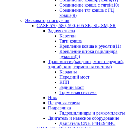
Соединение ковша с тягой(10)
Соединение тяг ковша с ГЦ
ковша(9)
Экскаватор-погрузчик
CASE 570, 580, 590, 695 SK, SL, SM, SR
Задняя стрела
Каретки
Тяги ковша
Крепление ковша к рукояти(11)
Крепление штока г/цилиндра
рукояти(5)
Трансмиссия(карданы, мост передний,
задний, кпп, тормозная система)
Карданы
Передний мост
КПП
Задний мост
Тормозная система
Нож
Передняя стрела
Гидравлика
Гидроцилиндры и ремкомплекты
Двигатель и навесное оборудование
Двигатель CNH F4HE9484C