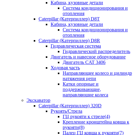
Кабина, кузовные детали
Система кондиционирования и
отопления
Caterpillar (Катерпиллер) D8T
Кабина, кузовные детали
Система кондиционирования и
отопления
Caterpillar (Катерпиллер) D8R
Гидравлическая система
Гидравлический распределитель
Двигатель и навесное оборудование
Двигатель CAT 3406
Ходовая часть
Направляющее колесо и цилиндр
натяжения цепи
Катки опорные и
поддерживающие,
направляющие колеса
Экскаватор
Caterpillar (Катерпиллер) 320D
Рукоять/Стрела
ГЦ рукояти к стреле(4)
Крепление кронштейна ковша к
рукояти(8)
Палец ГЦ ковша к рукояти(7)