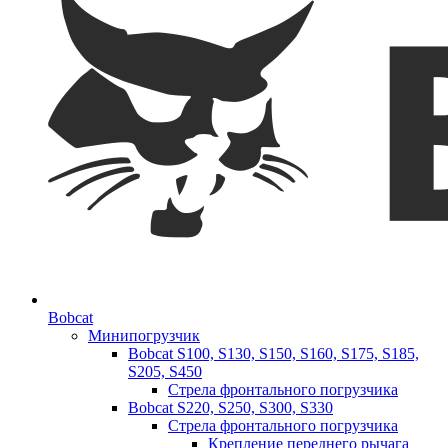
Bobcat
Минипогрузчик
Bobcat S100, S130, S150, S160, S175, S185,
S205, S450
Стрела фронтального погрузчика
Bobcat S220, S250, S300, S330
Стрела фронтального погрузчика
Крепление переднего рычага