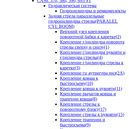
CASE 570, 580, 590, 695 ST
Гидравлическая система
Гидроцилиндры и ремкомплекты
Задняя стрела параллельные
гидроцилиндры стрелы(PARALEL
CYL BOOM)
Верхний узел крепления
поворотной бабки к каретке(2)
Крепление г/цилиндра поворота
стрелы сверху и снизу(1)
Крепление г/цилиндра рукояти и
г/цилиндра стрелы(4)
Крепление г/цилиндра стрелы к
каретке(3)
Крепление гц аутригера низ(2А)
Крепление ковша к
быстросъему(10)
Крепление ковша к рукояти(11)
Крепление рычагов ковша и
трапеции ковша(8)
Крепление стрелы к
поворотному блоку(17)
Крепление стрелы к рукояти(15)
Крепление трапеции и
быстросъема(9)