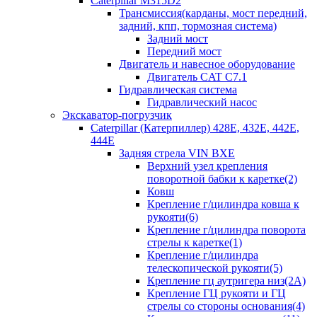
Caterpillar M315D2
Трансмиссия(карданы, мост передний,
задний, кпп, тормозная система)
Задний мост
Передний мост
Двигатель и навесное оборудование
Двигатель CAT C7.1
Гидравлическая система
Гидравлический насос
Экскаватор-погрузчик
Caterpillar (Катерпиллер) 428E, 432E, 442E,
444E
Задняя стрела VIN BXE
Верхний узел крепления
поворотной бабки к каретке(2)
Ковш
Крепление г/цилиндра ковша к
рукояти(6)
Крепление г/цилиндра поворота
стрелы к каретке(1)
Крепление г/цилиндра
телескопической рукояти(5)
Крепление гц аутригера низ(2А)
Крепление ГЦ рукояти и ГЦ
стрелы со стороны основания(4)