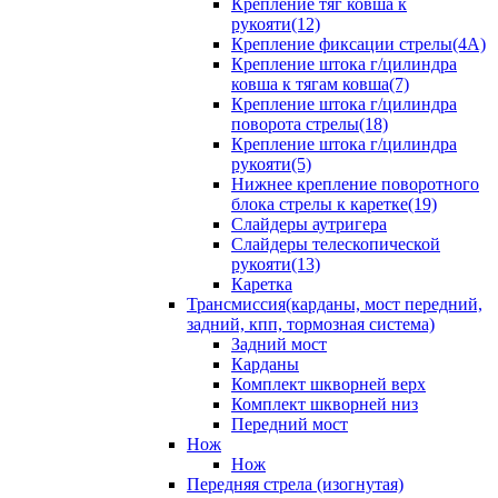
Крепление тяг ковша к
рукояти(12)
Крепление фиксации стрелы(4A)
Крепление штока г/цилиндра
ковша к тягам ковша(7)
Крепление штока г/цилиндра
поворота стрелы(18)
Крепление штока г/цилиндра
рукояти(5)
Нижнее крепление поворотного
блока стрелы к каретке(19)
Слайдеры аутригера
Слайдеры телескопической
рукояти(13)
Каретка
Трансмиссия(карданы, мост передний,
задний, кпп, тормозная система)
Задний мост
Карданы
Комплект шкворней верх
Комплект шкворней низ
Передний мост
Нож
Нож
Передняя стрела (изогнутая)