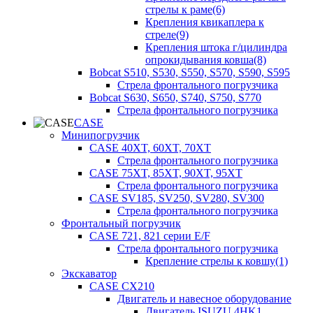
стрелы к раме(6)
Крепления квикаплера к
стреле(9)
Крепления штока г/цилиндра
опрокидывания ковша(8)
Bobcat S510, S530, S550, S570, S590, S595
Стрела фронтального погрузчика
Bobcat S630, S650, S740, S750, S770
Стрела фронтального погрузчика
CASE
Минипогрузчик
CASE 40XT, 60XT, 70XT
Стрела фронтального погрузчика
CASE 75XT, 85XT, 90XT, 95XT
Стрела фронтального погрузчика
CASE SV185, SV250, SV280, SV300
Стрела фронтального погрузчика
Фронтальный погрузчик
CASE 721, 821 серии E/F
Стрела фронтального погрузчика
Крепление стрелы к ковшу(1)
Экскаватор
CASE CX210
Двигатель и навесное оборудование
Двигатель ISUZU 4HK1