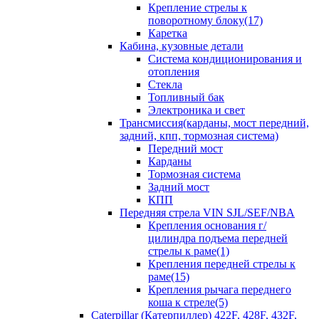
Крепление стрелы к
поворотному блоку(17)
Каретка
Кабина, кузовные детали
Система кондиционирования и
отопления
Стекла
Топливный бак
Электроника и свет
Трансмиссия(карданы, мост передний,
задний, кпп, тормозная система)
Передний мост
Карданы
Тормозная система
Задний мост
КПП
Передняя стрела VIN SJL/SEF/NBA
Крепления основания г/
цилиндра подъема передней
стрелы к раме(1)
Крепления передней стрелы к
раме(15)
Крепления рычага переднего
коша к стреле(5)
Caterpillar (Катерпиллер) 422F, 428F, 432F,