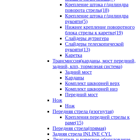
Крепление штока г/цилиндра
поворота стрелы(18)
Крепление штока г/цилиндра
рукояти(5)
Нижнее крепление поворотного
блока стрелы к каретке(19)
Слайдеры аутригера
Слайдеры телескопической
рукояти(13)
Каретка
Трансмиссия(карданы, мост передний,
задний, кпп, тормозная система)
Задний мост
Карданы
Комплект шкворней верх
Комплект шкворней низ
Передний мост
Нож
Нож
Передняя стрела (изогнутая)
Крепления передней стрелы к
раме(15)
Передняя стрела(прямая)
Задняя стрела INLINE CYL
Двигатель и навесное оборудование