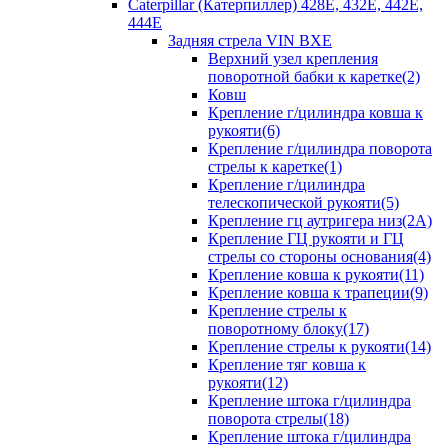
Caterpillar (Катерпиллер) 428E, 432E, 442E,
444E
Задняя стрела VIN BXE
Верхний узел крепления
поворотной бабки к каретке(2)
Ковш
Крепление г/цилиндра ковша к
рукояти(6)
Крепление г/цилиндра поворота
стрелы к каретке(1)
Крепление г/цилиндра
телескопической рукояти(5)
Крепление гц аутригера низ(2А)
Крепление ГЦ рукояти и ГЦ
стрелы со стороны основания(4)
Крепление ковша к рукояти(11)
Крепление ковша к трапеции(9)
Крепление стрелы к
поворотному блоку(17)
Крепление стрелы к рукояти(14)
Крепление тяг ковша к
рукояти(12)
Крепление штока г/цилиндра
поворота стрелы(18)
Крепление штока г/цилиндра