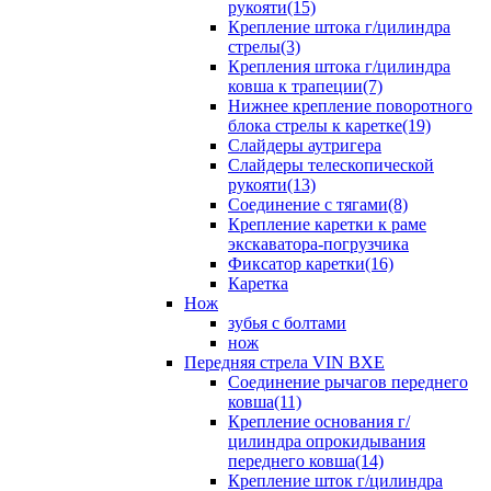
рукояти(15)
Крепление штока г/цилиндра
стрелы(3)
Крепления штока г/цилиндра
ковша к трапеции(7)
Нижнее крепление поворотного
блока стрелы к каретке(19)
Слайдеры аутригера
Слайдеры телескопической
рукояти(13)
Соединение с тягами(8)
Крепление каретки к раме
экскаватора-погрузчика
Фиксатор каретки(16)
Каретка
Нож
зубья с болтами
нож
Передняя стрела VIN BXE
Cоединение рычагов переднего
ковша(11)
Крепление основания г/
цилиндра опрокидывания
переднего ковша(14)
Крепление шток г/цилиндра