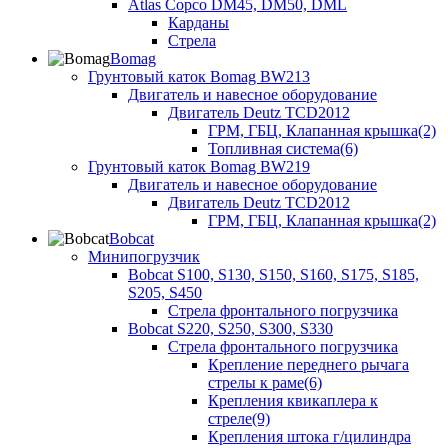
Atlas Copco DM45, DM50, DML
Карданы
Стрела
Bomag
Грунтовый каток Bomag BW213
Двигатель и навесное оборудование
Двигатель Deutz TCD2012
ГРМ, ГБЦ, Клапанная крышка(2)
Топливная система(6)
Грунтовый каток Bomag BW219
Двигатель и навесное оборудование
Двигатель Deutz TCD2012
ГРМ, ГБЦ, Клапанная крышка(2)
Bobcat
Минипогрузчик
Bobcat S100, S130, S150, S160, S175, S185,
S205, S450
Стрела фронтального погрузчика
Bobcat S220, S250, S300, S330
Стрела фронтального погрузчика
Крепление переднего рычага
стрелы к раме(6)
Крепления квикаплера к
стреле(9)
Крепления штока г/цилиндра