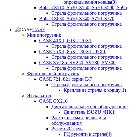
опрокидывания ковша(8)
Bobcat S510, S530, S550, S570, S590, S595
Стрела фронтального погрузчика
Bobcat S630, S650, S740, S750, S770
Стрела фронтального погрузчика
CASE
Минипогрузчик
CASE 40XT, 60XT, 70XT
Стрела фронтального погрузчика
CASE 75XT, 85XT, 90XT, 95XT
Стрела фронтального погрузчика
CASE SV185, SV250, SV280, SV300
Стрела фронтального погрузчика
Фронтальный погрузчик
CASE 721, 821 серии E/F
Стрела фронтального погрузчика
Крепление стрелы к ковшу(1)
Экскаватор
CASE CX210
Двигатель и навесное оборудование
Двигатель ISUZU 4HK1
Расходные материалы для
обслуживания
Рукоять/Стрела
ГЦ рукояти к стреле(4)