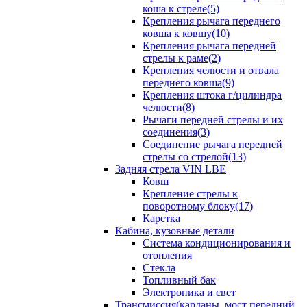
коша к стреле(5)
Крепления рычага переднего
ковша к ковшу(10)
Крепления рычага передней
стрелы к раме(2)
Крепления челюсти и отвала
переднего ковша(9)
Крепления штока г/цилиндра
челюсти(8)
Рычаги передней стрелы и их
соединения(3)
Соединение рычага передней
стрелы со стрелой(13)
Задняя стрела VIN LBE
Ковш
Крепление стрелы к
поворотному блоку(17)
Каретка
Кабина, кузовные детали
Система кондиционирования и
отопления
Стекла
Топливный бак
Электроника и свет
Трансмиссия(карданы, мост передний,