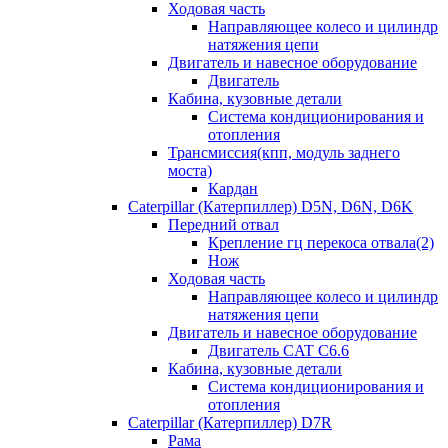
Ходовая часть
Направляющее колесо и цилиндр
натяжения цепи
Двигатель и навесное оборудование
Двигатель
Кабина, кузовные детали
Система кондиционирования и
отопления
Трансмиссия(кпп, модуль заднего
моста)
Кардан
Caterpillar (Катерпиллер) D5N, D6N, D6K
Передний отвал
Крепление гц перекоса отвала(2)
Нож
Ходовая часть
Направляющее колесо и цилиндр
натяжения цепи
Двигатель и навесное оборудование
Двигатель CAT C6.6
Кабина, кузовные детали
Система кондиционирования и
отопления
Caterpillar (Катерпиллер) D7R
Рама