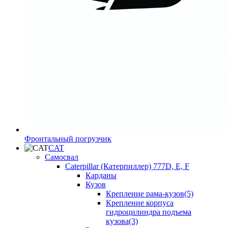
Фронтальный погрузчик
CAT
Самосвал
Caterpillar (Катерпиллер) 777D, E, F
Карданы
Кузов
Крепление рама-кузов(5)
Крепление корпуса
гидроцилиндра подъема
кузова(3)