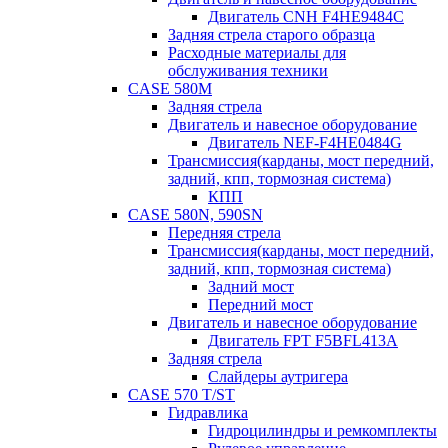
Двигатель CNH F4HE9484C
Задняя стрела старого образца
Расходные материалы для
обслуживания техники
CASE 580M
Задняя стрела
Двигатель и навесное оборудование
Двигатель NEF-F4HE0484G
Трансмиссия(карданы, мост передний,
задний, кпп, тормозная система)
КПП
CASE 580N, 590SN
Передняя стрела
Трансмиссия(карданы, мост передний,
задний, кпп, тормозная система)
Задний мост
Передний мост
Двигатель и навесное оборудование
Двигатель FPT F5BFL413A
Задняя стрела
Слайдеры аутригера
CASE 570 T/ST
Гидравлика
Гидроцилиндры и ремкомплекты