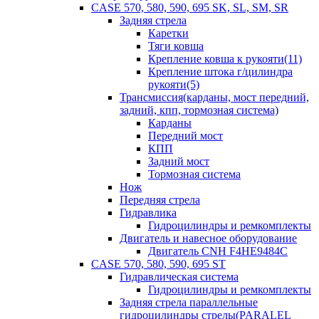
CASE 570, 580, 590, 695 SK, SL, SM, SR
Задняя стрела
Каретки
Тяги ковша
Крепление ковша к рукояти(11)
Крепление штока г/цилиндра
рукояти(5)
Трансмиссия(карданы, мост передний,
задний, кпп, тормозная система)
Карданы
Передний мост
КПП
Задний мост
Тормозная система
Нож
Передняя стрела
Гидравлика
Гидроцилиндры и ремкомплекты
Двигатель и навесное оборудование
Двигатель CNH F4HE9484C
CASE 570, 580, 590, 695 ST
Гидравлическая система
Гидроцилиндры и ремкомплекты
Задняя стрела параллельные
гидроцилиндры стрелы(PARALEL