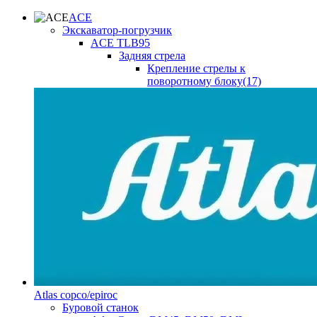
ACE
Экскаватор-погрузчик
ACE TLB95
Задняя стрела
Крепление стрелы к
поворотному блоку(17)
Atlas copco/epiroc
Буровой станок