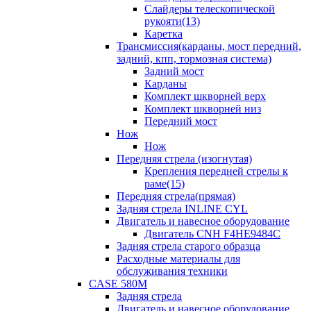
Слайдеры телескопической
рукояти(13)
Каретка
Трансмиссия(карданы, мост передний,
задний, кпп, тормозная система)
Задний мост
Карданы
Комплект шкворней верх
Комплект шкворней низ
Передний мост
Нож
Нож
Передняя стрела (изогнутая)
Крепления передней стрелы к
раме(15)
Передняя стрела(прямая)
Задняя стрела INLINE CYL
Двигатель и навесное оборудование
Двигатель CNH F4HE9484C
Задняя стрела старого образца
Расходные материалы для
обслуживания техники
CASE 580M
Задняя стрела
Двигатель и навесное оборудование