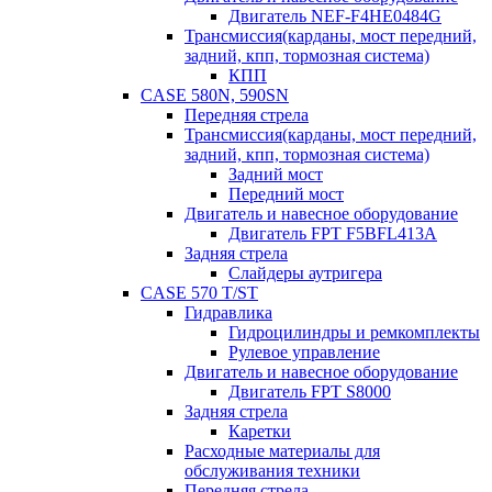
Двигатель NEF-F4HE0484G
Трансмиссия(карданы, мост передний,
задний, кпп, тормозная система)
КПП
CASE 580N, 590SN
Передняя стрела
Трансмиссия(карданы, мост передний,
задний, кпп, тормозная система)
Задний мост
Передний мост
Двигатель и навесное оборудование
Двигатель FPT F5BFL413A
Задняя стрела
Слайдеры аутригера
CASE 570 T/ST
Гидравлика
Гидроцилиндры и ремкомплекты
Рулевое управление
Двигатель и навесное оборудование
Двигатель FPT S8000
Задняя стрела
Каретки
Расходные материалы для
обслуживания техники
Передняя стрела