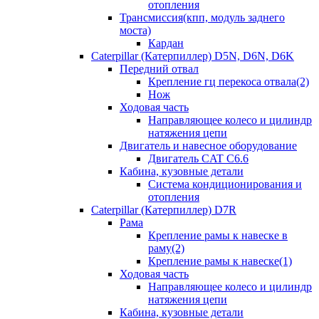
отопления
Трансмиссия(кпп, модуль заднего
моста)
Кардан
Caterpillar (Катерпиллер) D5N, D6N, D6K
Передний отвал
Крепление гц перекоса отвала(2)
Нож
Ходовая часть
Направляющее колесо и цилиндр
натяжения цепи
Двигатель и навесное оборудование
Двигатель CAT C6.6
Кабина, кузовные детали
Система кондиционирования и
отопления
Caterpillar (Катерпиллер) D7R
Рама
Крепление рамы к навеске в
раму(2)
Крепление рамы к навеске(1)
Ходовая часть
Направляющее колесо и цилиндр
натяжения цепи
Кабина, кузовные детали