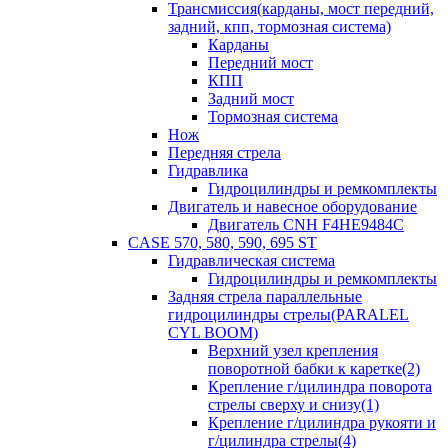
Трансмиссия(карданы, мост передний,
задний, кпп, тормозная система)
Карданы
Передний мост
КПП
Задний мост
Тормозная система
Нож
Передняя стрела
Гидравлика
Гидроцилиндры и ремкомплекты
Двигатель и навесное оборудование
Двигатель CNH F4HE9484C
CASE 570, 580, 590, 695 ST
Гидравлическая система
Гидроцилиндры и ремкомплекты
Задняя стрела параллельные
гидроцилиндры стрелы(PARALEL
CYL BOOM)
Верхний узел крепления
поворотной бабки к каретке(2)
Крепление г/цилиндра поворота
стрелы сверху и снизу(1)
Крепление г/цилиндра рукояти и
г/цилиндра стрелы(4)