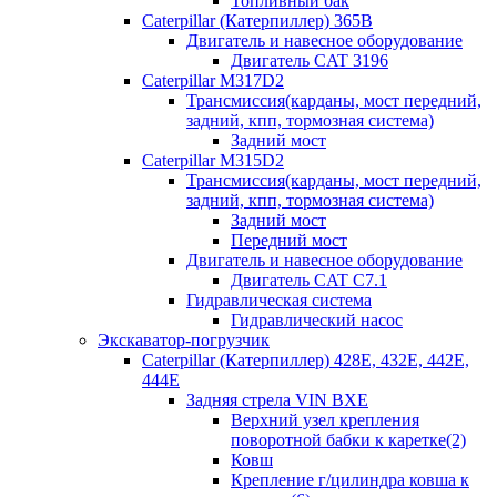
Топливный бак
Caterpillar (Катерпиллер) 365B
Двигатель и навесное оборудование
Двигатель CAT 3196
Caterpillar M317D2
Трансмиссия(карданы, мост передний,
задний, кпп, тормозная система)
Задний мост
Caterpillar M315D2
Трансмиссия(карданы, мост передний,
задний, кпп, тормозная система)
Задний мост
Передний мост
Двигатель и навесное оборудование
Двигатель CAT C7.1
Гидравлическая система
Гидравлический насос
Экскаватор-погрузчик
Caterpillar (Катерпиллер) 428E, 432E, 442E,
444E
Задняя стрела VIN BXE
Верхний узел крепления
поворотной бабки к каретке(2)
Ковш
Крепление г/цилиндра ковша к