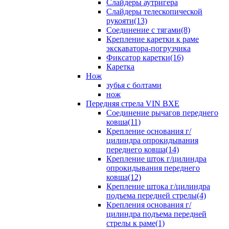
Слайдеры аутригера
Слайдеры телескопической
рукояти(13)
Соединение с тягами(8)
Крепление каретки к раме
экскаватора-погрузчика
Фиксатор каретки(16)
Каретка
Нож
зубья с болтами
нож
Передняя стрела VIN BXE
Cоединение рычагов переднего
ковша(11)
Крепление основания г/
цилиндра опрокидывания
переднего ковша(14)
Крепление шток г/цилиндра
опрокидывания переднего
ковша(12)
Крепление штока г/цилиндра
подъема передней стрелы(4)
Крепления основания г/
цилиндра подъема передней
стрелы к раме(1)