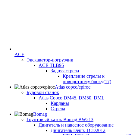
ACE
Экскаватор-погрузчик
ACE TLB95
Задняя стрела
Крепление стрелы к
поворотному блоку(17)
Atlas copco/epiroc
Буровой станок
Atlas Copco DM45, DM50, DML
Карданы
Стрела
Bomag
Грунтовый каток Bomag BW213
Двигатель и навесное оборудование
Двигатель Deutz TCD2012