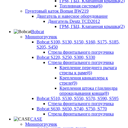
ГРМ, ГБЦ, Клапанная крышка(2)
Топливная система(6)
Грунтовый каток Bomag BW219
Двигатель и навесное оборудование
Двигатель Deutz TCD2012
ГРМ, ГБЦ, Клапанная крышка(2)
Bobcat
Минипогрузчик
Bobcat S100, S130, S150, S160, S175, S185,
S205, S450
Стрела фронтального погрузчика
Bobcat S220, S250, S300, S330
Стрела фронтального погрузчика
Крепление переднего рычага
стрелы к раме(6)
Крепления квикаплера к
стреле(9)
Крепления штока г/цилиндра
опрокидывания ковша(8)
Bobcat S510, S530, S550, S570, S590, S595
Стрела фронтального погрузчика
Bobcat S630, S650, S740, S750, S770
Стрела фронтального погрузчика
CASE
Минипогрузчик