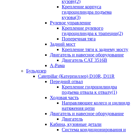
кузову(2)
Крепление корпуса
гидроцилиндра подъема
кузова(3)
Рулевое управление
Крепление рулевого
гидроцилиндра к трапеции(2)
Поперечная тяга
Задний мост
Крепление тяги к заднему мосту
Двигатель и навесное оборудование
Двигатель CAT 3516B
А-Рама
Бульдозер
Caterpillar (Катерпиллер) D10R, D11R
Передний отвал
Крепление гидроцилиндра
подъема отвала к отвалу(1)
Ходовая часть
Направляющее колесо и цилиндр
натяжения цепи
Двигатель и навесное оборудование
Двигатель
Кабина, кузовные детали
Система кондиционирования и