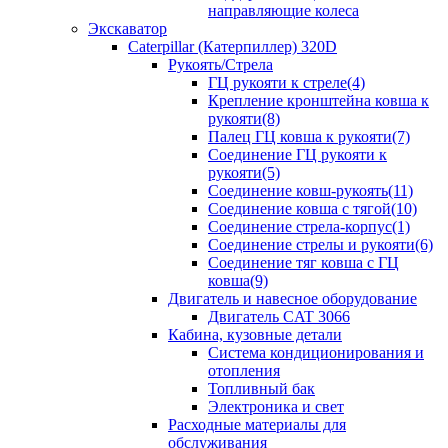
направляющие колеса
Экскаватор
Caterpillar (Катерпиллер) 320D
Рукоять/Стрела
ГЦ рукояти к стреле(4)
Крепление кронштейна ковша к
рукояти(8)
Палец ГЦ ковша к рукояти(7)
Соединение ГЦ рукояти к
рукояти(5)
Соединение ковш-рукоять(11)
Соединение ковша с тягой(10)
Соединение стрела-корпус(1)
Соединение стрелы и рукояти(6)
Соединение тяг ковша с ГЦ
ковша(9)
Двигатель и навесное оборудование
Двигатель CAT 3066
Кабина, кузовные детали
Система кондиционирования и
отопления
Топливный бак
Электроника и свет
Расходные материалы для
обслуживания