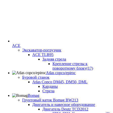
ACE
Экскаватор-погрузчик
ACE TLB95
Задняя стрела
Крепление стрелы к
поворотному блоку(17)
Atlas copco/epiroc
Буровой станок
Atlas Copco DM45, DM50, DML
Карданы
Стрела
Bomag
Грунтовый каток Bomag BW213
Двигатель и навесное оборудование
Двигатель Deutz TCD2012