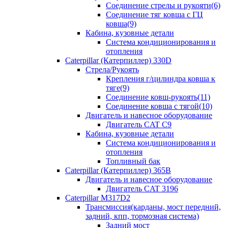
Соединение стрелы и рукояти(6)
Соединение тяг ковша с ГЦ
ковша(9)
Кабина, кузовные детали
Система кондиционирования и
отопления
Caterpillar (Катерпиллер) 330D
Стрела/Рукоять
Крепления г/цилиндра ковша к
тяге(9)
Соединение ковш-рукоять(11)
Соединение ковша с тягой(10)
Двигатель и навесное оборудование
Двигатель CAT C9
Кабина, кузовные детали
Система кондиционирования и
отопления
Топливный бак
Caterpillar (Катерпиллер) 365B
Двигатель и навесное оборудование
Двигатель CAT 3196
Caterpillar M317D2
Трансмиссия(карданы, мост передний,
задний, кпп, тормозная система)
Задний мост