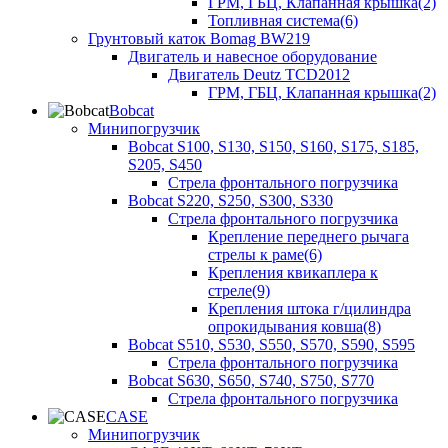
ГРМ, ГБЦ, Клапанная крышка(2)
Топливная система(6)
Грунтовый каток Bomag BW219
Двигатель и навесное оборудование
Двигатель Deutz TCD2012
ГРМ, ГБЦ, Клапанная крышка(2)
Bobcat
Минипогрузчик
Bobcat S100, S130, S150, S160, S175, S185,
S205, S450
Стрела фронтального погрузчика
Bobcat S220, S250, S300, S330
Стрела фронтального погрузчика
Крепление переднего рычага
стрелы к раме(6)
Крепления квикаплера к
стреле(9)
Крепления штока г/цилиндра
опрокидывания ковша(8)
Bobcat S510, S530, S550, S570, S590, S595
Стрела фронтального погрузчика
Bobcat S630, S650, S740, S750, S770
Стрела фронтального погрузчика
CASE
Минипогрузчик