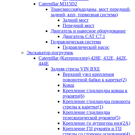
Caterpillar M315D2
Трансмиссия(карданы, мост передний,
задний, кпп, тормозная система)
Задний мост
Передний мост
Двигатель и навесное оборудование
Двигатель CAT C7.1
Гидравлическая система
Гидравлический насос
Экскаватор-погрузчик
Caterpillar (Катерпиллер) 428E, 432E, 442E,
444E
Задняя стрела VIN BXE
Верхний узел крепления
поворотной бабки к каретке(2)
Ковш
Крепление г/цилиндра ковша к
рукояти(6)
Крепление г/цилиндра поворота
стрелы к каретке(1)
Крепление г/цилиндра
телескопической рукояти(5)
Крепление гц аутригера низ(2А)
Крепление ГЦ рукояти и ГЦ
стрелы со стороны основания(4)