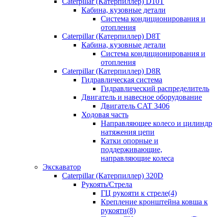
Caterpillar (Катерпиллер) D10T
Кабина, кузовные детали
Система кондиционирования и
отопления
Caterpillar (Катерпиллер) D8T
Кабина, кузовные детали
Система кондиционирования и
отопления
Caterpillar (Катерпиллер) D8R
Гидравлическая система
Гидравлический распределитель
Двигатель и навесное оборудование
Двигатель CAT 3406
Ходовая часть
Направляющее колесо и цилиндр
натяжения цепи
Катки опорные и
поддерживающие,
направляющие колеса
Экскаватор
Caterpillar (Катерпиллер) 320D
Рукоять/Стрела
ГЦ рукояти к стреле(4)
Крепление кронштейна ковша к
рукояти(8)