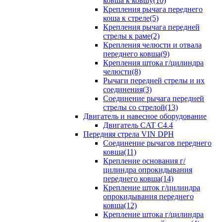
ковша к ковшу(10)
Крепления рычага переднего
коша к стреле(5)
Крепления рычага передней
стрелы к раме(2)
Крепления челюсти и отвала
переднего ковша(9)
Крепления штока г/цилиндра
челюсти(8)
Рычаги передней стрелы и их
соединения(3)
Соединение рычага передней
стрелы со стрелой(13)
Двигатель и навесное оборудование
Двигатель CAT C4.4
Передняя стрела VIN DPH
Cоединение рычагов переднего
ковша(11)
Крепление основания г/
цилиндра опрокидывания
переднего ковша(14)
Крепление шток г/цилиндра
опрокидывания переднего
ковша(12)
Крепление штока г/цилиндра