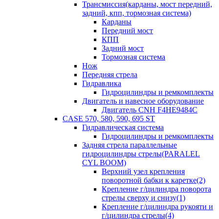
Трансмиссия(карданы, мост передний,
задний, кпп, тормозная система)
Карданы
Передний мост
КПП
Задний мост
Тормозная система
Нож
Передняя стрела
Гидравлика
Гидроцилиндры и ремкомплекты
Двигатель и навесное оборудование
Двигатель CNH F4HE9484C
CASE 570, 580, 590, 695 ST
Гидравлическая система
Гидроцилиндры и ремкомплекты
Задняя стрела параллельные
гидроцилиндры стрелы(PARALEL
CYL BOOM)
Верхний узел крепления
поворотной бабки к каретке(2)
Крепление г/цилиндра поворота
стрелы сверху и снизу(1)
Крепление г/цилиндра рукояти и
г/цилиндра стрелы(4)