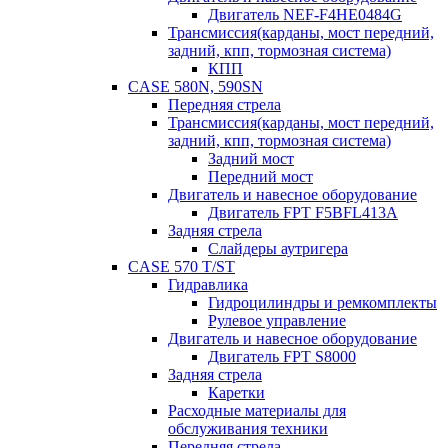
Двигатель NEF-F4HE0484G
Трансмиссия(карданы, мост передний,
задний, кпп, тормозная система)
КПП
CASE 580N, 590SN
Передняя стрела
Трансмиссия(карданы, мост передний,
задний, кпп, тормозная система)
Задний мост
Передний мост
Двигатель и навесное оборудование
Двигатель FPT F5BFL413A
Задняя стрела
Слайдеры аутригера
CASE 570 T/ST
Гидравлика
Гидроцилиндры и ремкомплекты
Рулевое управление
Двигатель и навесное оборудование
Двигатель FPT S8000
Задняя стрела
Каретки
Расходные материалы для
обслуживания техники
Передняя стрела