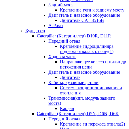
Задний мост
Крепление тяги к заднему мосту
Двигатель и навесное оборудование
Двигатель CAT 3516B
А-Рама
Бульдозер
Caterpillar (Катерпиллер) D10R, D11R
Передний отвал
Крепление гидроцилиндра
подъема отвала к отвалу(1)
Ходовая часть
Направляющее колесо и цилиндр
натяжения цепи
Двигатель и навесное оборудование
Двигатель
Кабина, кузовные детали
Система кондиционирования и
отопления
Трансмиссия(кпп, модуль заднего
моста)
Кардан
Caterpillar (Катерпиллер) D5N, D6N, D6K
Передний отвал
Крепление гц перекоса отвала(2)