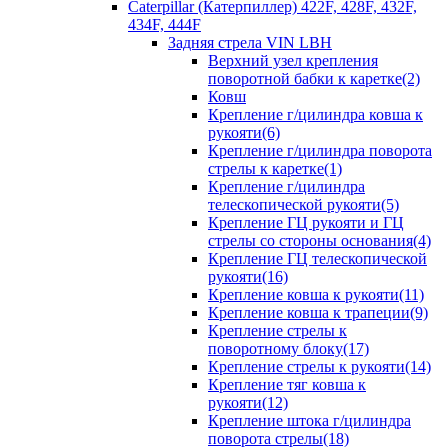
Caterpillar (Катерпиллер) 422F, 428F, 432F,
434F, 444F
Задняя стрела VIN LBH
Верхний узел крепления
поворотной бабки к каретке(2)
Ковш
Крепление г/цилиндра ковша к
рукояти(6)
Крепление г/цилиндра поворота
стрелы к каретке(1)
Крепление г/цилиндра
телескопической рукояти(5)
Крепление ГЦ рукояти и ГЦ
стрелы со стороны основания(4)
Крепление ГЦ телескопической
рукояти(16)
Крепление ковша к рукояти(11)
Крепление ковша к трапеции(9)
Крепление стрелы к
поворотному блоку(17)
Крепление стрелы к рукояти(14)
Крепление тяг ковша к
рукояти(12)
Крепление штока г/цилиндра
поворота стрелы(18)