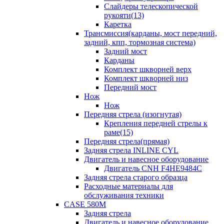
Слайдеры телескопической
рукояти(13)
Каретка
Трансмиссия(карданы, мост передний,
задний, кпп, тормозная система)
Задний мост
Карданы
Комплект шкворней верх
Комплект шкворней низ
Передний мост
Нож
Нож
Передняя стрела (изогнутая)
Крепления передней стрелы к
раме(15)
Передняя стрела(прямая)
Задняя стрела INLINE CYL
Двигатель и навесное оборудование
Двигатель CNH F4HE9484C
Задняя стрела старого образца
Расходные материалы для
обслуживания техники
CASE 580M
Задняя стрела
Двигатель и навесное оборудование