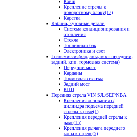
Ковш
Крепление стрелы к
поворотному блоку(17)
Каретка
Кабина, кузовные детали
Система кондиционирования и
отопления
Стекла
Топливный бак
Электроника и свет
Трансмиссия(карданы, мост передний,
задний, кпп, тормозная система)
Передний мост
Карданы
Тормозная система
Задний мост
КПП
Передняя стрела VIN SJL/SEF/NBA
Крепления основания г/
цилиндра подъема передней
стрелы к раме(1)
Крепления передней стрелы к
раме(15)
Крепления рычага переднего
коша к стреле(5)