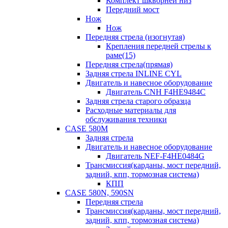
Комплект шкворней низ
Передний мост
Нож
Нож
Передняя стрела (изогнутая)
Крепления передней стрелы к
раме(15)
Передняя стрела(прямая)
Задняя стрела INLINE CYL
Двигатель и навесное оборудование
Двигатель CNH F4HE9484C
Задняя стрела старого образца
Расходные материалы для
обслуживания техники
CASE 580M
Задняя стрела
Двигатель и навесное оборудование
Двигатель NEF-F4HE0484G
Трансмиссия(карданы, мост передний,
задний, кпп, тормозная система)
КПП
CASE 580N, 590SN
Передняя стрела
Трансмиссия(карданы, мост передний,
задний, кпп, тормозная система)