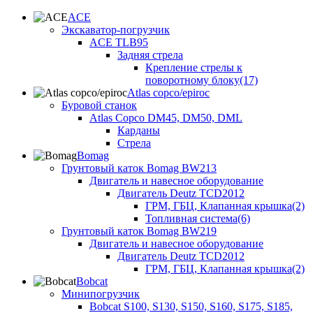
ACE
Экскаватор-погрузчик
ACE TLB95
Задняя стрела
Крепление стрелы к
поворотному блоку(17)
Atlas copco/epiroc
Буровой станок
Atlas Copco DM45, DM50, DML
Карданы
Стрела
Bomag
Грунтовый каток Bomag BW213
Двигатель и навесное оборудование
Двигатель Deutz TCD2012
ГРМ, ГБЦ, Клапанная крышка(2)
Топливная система(6)
Грунтовый каток Bomag BW219
Двигатель и навесное оборудование
Двигатель Deutz TCD2012
ГРМ, ГБЦ, Клапанная крышка(2)
Bobcat
Минипогрузчик
Bobcat S100, S130, S150, S160, S175, S185,