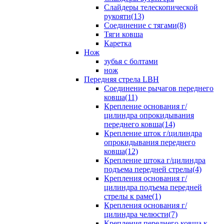
Слайдеры телескопической
рукояти(13)
Соединение с тягами(8)
Тяги ковша
Каретка
Нож
зубья с болтами
нож
Передняя стрела LBH
Cоединение рычагов переднего
ковша(11)
Крепление основания г/
цилиндра опрокидывания
переднего ковша(14)
Крепление шток г/цилиндра
опрокидывания переднего
ковша(12)
Крепление штока г/цилиндра
подъема передней стрелы(4)
Крепления основания г/
цилиндра подъема передней
стрелы к раме(1)
Крепления основания г/
цилиндра челюсти(7)
Крепления переднего ковша к