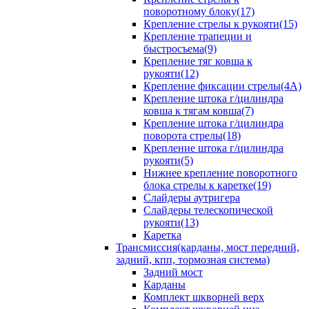
поворотному блоку(17)
Крепление стрелы к рукояти(15)
Крепление трапеции и
быстросъема(9)
Крепление тяг ковша к
рукояти(12)
Крепление фиксации стрелы(4A)
Крепление штока г/цилиндра
ковша к тягам ковша(7)
Крепление штока г/цилиндра
поворота стрелы(18)
Крепление штока г/цилиндра
рукояти(5)
Нижнее крепление поворотного
блока стрелы к каретке(19)
Слайдеры аутригера
Слайдеры телескопической
рукояти(13)
Каретка
Трансмиссия(карданы, мост передний,
задний, кпп, тормозная система)
Задний мост
Карданы
Комплект шкворней верх