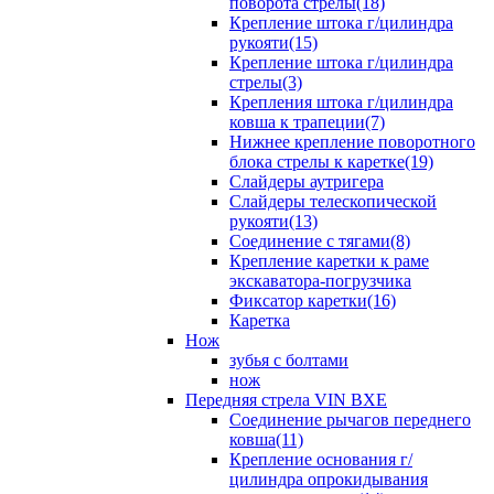
поворота стрелы(18)
Крепление штока г/цилиндра
рукояти(15)
Крепление штока г/цилиндра
стрелы(3)
Крепления штока г/цилиндра
ковша к трапеции(7)
Нижнее крепление поворотного
блока стрелы к каретке(19)
Слайдеры аутригера
Слайдеры телескопической
рукояти(13)
Соединение с тягами(8)
Крепление каретки к раме
экскаватора-погрузчика
Фиксатор каретки(16)
Каретка
Нож
зубья с болтами
нож
Передняя стрела VIN BXE
Cоединение рычагов переднего
ковша(11)
Крепление основания г/
цилиндра опрокидывания