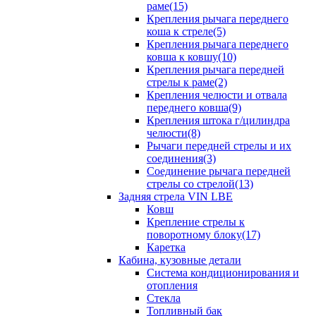
раме(15)
Крепления рычага переднего
коша к стреле(5)
Крепления рычага переднего
ковша к ковшу(10)
Крепления рычага передней
стрелы к раме(2)
Крепления челюсти и отвала
переднего ковша(9)
Крепления штока г/цилиндра
челюсти(8)
Рычаги передней стрелы и их
соединения(3)
Соединение рычага передней
стрелы со стрелой(13)
Задняя стрела VIN LBE
Ковш
Крепление стрелы к
поворотному блоку(17)
Каретка
Кабина, кузовные детали
Система кондиционирования и
отопления
Стекла
Топливный бак