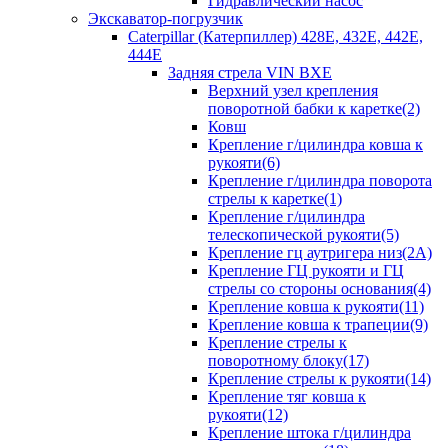
Гидравлический насос
Экскаватор-погрузчик
Caterpillar (Катерпиллер) 428E, 432E, 442E,
444E
Задняя стрела VIN BXE
Верхний узел крепления
поворотной бабки к каретке(2)
Ковш
Крепление г/цилиндра ковша к
рукояти(6)
Крепление г/цилиндра поворота
стрелы к каретке(1)
Крепление г/цилиндра
телескопической рукояти(5)
Крепление гц аутригера низ(2А)
Крепление ГЦ рукояти и ГЦ
стрелы со стороны основания(4)
Крепление ковша к рукояти(11)
Крепление ковша к трапеции(9)
Крепление стрелы к
поворотному блоку(17)
Крепление стрелы к рукояти(14)
Крепление тяг ковша к
рукояти(12)
Крепление штока г/цилиндра