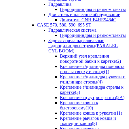
Гидравлика
Гидроцилиндры и ремкомплекты
Двигатель и навесное оборудование
Двигатель CNH F4HE9484C
CASE 570, 580, 590, 695 ST
Гидравлическая система
Гидроцилиндры и ремкомплекты
Задняя стрела параллельные
гидроцилиндры стрелы(PARALEL
CYL BOOM)
Верхний узел крепления
поворотной бабки к каретке(2)
Крепление г/цилиндра поворота
стрелы сверху и снизу(1)
Крепление г/цилиндра рукояти и
г/цилиндра стрелы(4)
Крепление г/цилиндра стрелы к
каретке(3)
Крепление гц аутригера низ(2А)
Крепление ковша к
быстросъему(10)
Крепление ковша к рукояти(11)
Крепление рычагов ковша и
трапеции ковша(8)
Крепление стрелы к