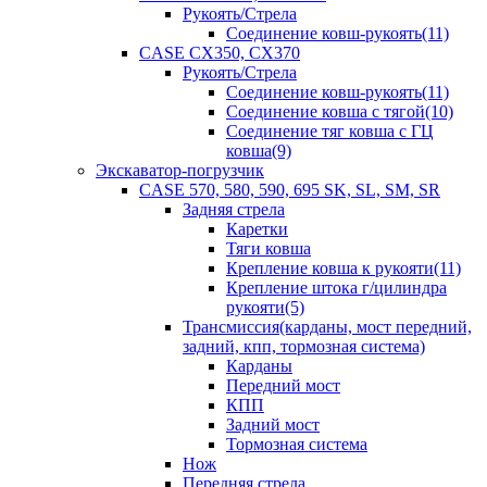
Рукоять/Стрела
Соединение ковш-рукоять(11)
CASE CX350, CX370
Рукоять/Стрела
Соединение ковш-рукоять(11)
Соединение ковша с тягой(10)
Соединение тяг ковша с ГЦ
ковша(9)
Экскаватор-погрузчик
CASE 570, 580, 590, 695 SK, SL, SM, SR
Задняя стрела
Каретки
Тяги ковша
Крепление ковша к рукояти(11)
Крепление штока г/цилиндра
рукояти(5)
Трансмиссия(карданы, мост передний,
задний, кпп, тормозная система)
Карданы
Передний мост
КПП
Задний мост
Тормозная система
Нож
Передняя стрела