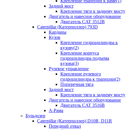
Крепление трапеции к раме(1)
Задний мост
Крепление тяги к заднему мосту
Двигатель и навесное оборудование
Двигатель CAT 3512B
Caterpillar (Катерпиллер) 793D
Карданы
Кузов
Крепление гидроцилиндра к
кузову(2)
Крепление корпуса
гидроцилиндра подъема
кузова(3)
Рулевое управление
Крепление рулевого
гидроцилиндра к трапеции(2)
Поперечная тяга
Задний мост
Крепление тяги к заднему мосту
Двигатель и навесное оборудование
Двигатель CAT 3516B
А-Рама
Бульдозер
Caterpillar (Катерпиллер) D10R, D11R
Передний отвал