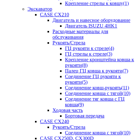
Крепление стрелы к ковшу(1)
Экскаватор
CASE CX210
Двигатель и навесное оборудование
Двигатель ISUZU 4HK1
Расходные материалы для
обслуживания
Рукоять/Стрела
ГЦ рукояти к стреле(4)
ГЦ стрелы к стреле(3)
Крепление кронштейна ковша к
рукояти(8)
Палец ГЦ ковша к рукояти(7)
Соединение ГЦ рукояти к
рукояти(5)
Соединение ковш-рукоять(11)
Соединение ковша с тягой(10)
Соединение тяг ковша с ГЦ
ковша(9)
Ходовая часть
Бортовая передача
CASE CX240
Рукоять/Стрела
Соединение ковша с тягой(10)
CASE CX250D, CX300D