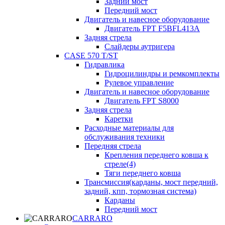
Задний мост
Передний мост
Двигатель и навесное оборудование
Двигатель FPT F5BFL413A
Задняя стрела
Слайдеры аутригера
CASE 570 T/ST
Гидравлика
Гидроцилиндры и ремкомплекты
Рулевое управление
Двигатель и навесное оборудование
Двигатель FPT S8000
Задняя стрела
Каретки
Расходные материалы для
обслуживания техники
Передняя стрела
Крепления переднего ковша к
стреле(4)
Тяги переднего ковша
Трансмиссия(карданы, мост передний,
задний, кпп, тормозная система)
Карданы
Передний мост
CARRARO