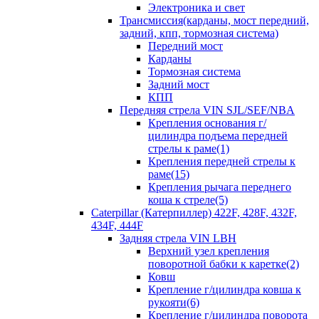
Электроника и свет
Трансмиссия(карданы, мост передний,
задний, кпп, тормозная система)
Передний мост
Карданы
Тормозная система
Задний мост
КПП
Передняя стрела VIN SJL/SEF/NBA
Крепления основания г/
цилиндра подъема передней
стрелы к раме(1)
Крепления передней стрелы к
раме(15)
Крепления рычага переднего
коша к стреле(5)
Caterpillar (Катерпиллер) 422F, 428F, 432F,
434F, 444F
Задняя стрела VIN LBH
Верхний узел крепления
поворотной бабки к каретке(2)
Ковш
Крепление г/цилиндра ковша к
рукояти(6)
Крепление г/цилиндра поворота