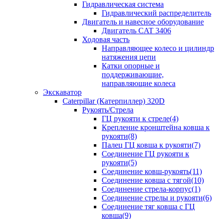
Гидравлическая система
Гидравлический распределитель
Двигатель и навесное оборудование
Двигатель CAT 3406
Ходовая часть
Направляющее колесо и цилиндр
натяжения цепи
Катки опорные и
поддерживающие,
направляющие колеса
Экскаватор
Caterpillar (Катерпиллер) 320D
Рукоять/Стрела
ГЦ рукояти к стреле(4)
Крепление кронштейна ковша к
рукояти(8)
Палец ГЦ ковша к рукояти(7)
Соединение ГЦ рукояти к
рукояти(5)
Соединение ковш-рукоять(11)
Соединение ковша с тягой(10)
Соединение стрела-корпус(1)
Соединение стрелы и рукояти(6)
Соединение тяг ковша с ГЦ
ковша(9)