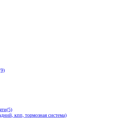
9)
яти(5)
дний, кпп, тормозная система)