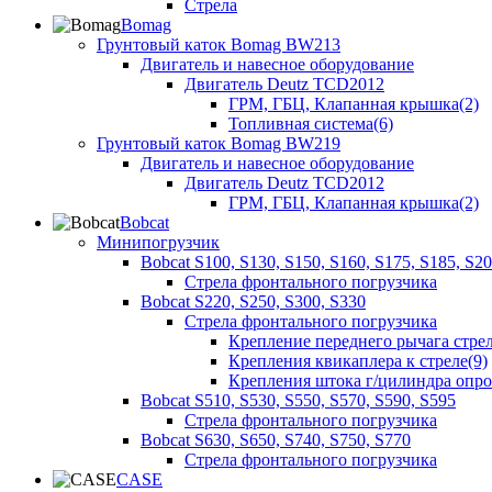
Стрела
Bomag
Грунтовый каток Bomag BW213
Двигатель и навесное оборудование
Двигатель Deutz TCD2012
ГРМ, ГБЦ, Клапанная крышка(2)
Топливная система(6)
Грунтовый каток Bomag BW219
Двигатель и навесное оборудование
Двигатель Deutz TCD2012
ГРМ, ГБЦ, Клапанная крышка(2)
Bobcat
Минипогрузчик
Bobcat S100, S130, S150, S160, S175, S185, S2
Стрела фронтального погрузчика
Bobcat S220, S250, S300, S330
Стрела фронтального погрузчика
Крепление переднего рычага стрел
Крепления квикаплера к стреле(9)
Крепления штока г/цилиндра опр
Bobcat S510, S530, S550, S570, S590, S595
Стрела фронтального погрузчика
Bobcat S630, S650, S740, S750, S770
Стрела фронтального погрузчика
CASE