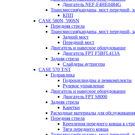
Двигатель NEF-F4HE0484G
Трансмиссия(карданы, мост передний, за
КПП
CASE 580N, 590SN
Передняя стрела
Трансмиссия(карданы, мост передний, за
Задний мост
Передний мост
Двигатель и навесное оборудование
Двигатель FPT F5BFL413A
Задняя стрела
Слайдеры аутригера
CASE 570 T/ST
Гидравлика
Гидроцилиндры и ремкомплекты
Рулевое управление
Двигатель и навесное оборудование
Двигатель FPT S8000
Задняя стрела
Каретки
Расходные материалы для обслуживания
Передняя стрела
Крепления переднего ковша к стре
Тяги переднего ковша
Трансмиссия(карданы, мост передний, за