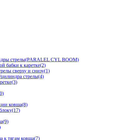
линдры стрелы(PARALEL CYL BOOM)
й бабки к каретке(2)
релы сверху и снизу(1)
/цилиндра стрелы(4)
ретке(3)
0)
ции ковша(8)
блоку(17)
а(9)
)
 к тягам ковша(7)