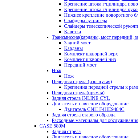
Крепление штока г/цилиндра пово
Крепление штока г/цилиндра руко
Нижнее крепление поворотного бло
Слайдеры аутригера
Слайдеры телескопической рукоят
Каретка
Трансмиссия(карданы, мост передний, за
Задний мост
Карданы
Комплект шкворней верх
Комплект шкворней низ
Передний мост
Нож
Нож
Передняя стрела (изогнутая)
Крепления передней стрелы к раме
Передняя стрела(прямая)
Задняя стрела INLINE CYL
Двигатель и навесное оборудование
Двигатель CNH F4HE9484C
Задняя стрела старого образца
Расходные материалы для обслуживания
CASE 580M
Задняя стрела
Двигатель и навесное оборудование