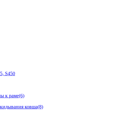
05, S450
ы к раме(6)
окидывания ковша(8)