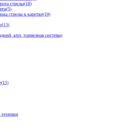
рота стрелы(18)
яти(5)
ка стрелы к каретке(19)
и(13)
дний, кпп, тормозная система)
(15)
 техники