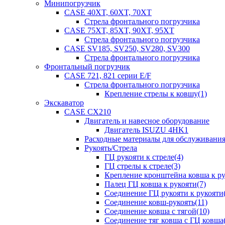
Минипогрузчик
CASE 40XT, 60XT, 70XT
Стрела фронтального погрузчика
CASE 75XT, 85XT, 90XT, 95XT
Стрела фронтального погрузчика
CASE SV185, SV250, SV280, SV300
Стрела фронтального погрузчика
Фронтальный погрузчик
CASE 721, 821 серии E/F
Стрела фронтального погрузчика
Крепление стрелы к ковшу(1)
Экскаватор
CASE CX210
Двигатель и навесное оборудование
Двигатель ISUZU 4HK1
Расходные материалы для обслуживани
Рукоять/Стрела
ГЦ рукояти к стреле(4)
ГЦ стрелы к стреле(3)
Крепление кронштейна ковша к ру
Палец ГЦ ковша к рукояти(7)
Соединение ГЦ рукояти к рукояти(
Соединение ковш-рукоять(11)
Соединение ковша с тягой(10)
Соединение тяг ковша с ГЦ ковша(