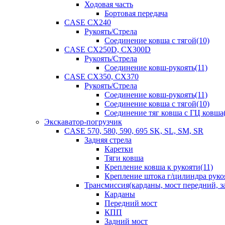
Ходовая часть
Бортовая передача
CASE CX240
Рукоять/Стрела
Соединение ковша с тягой(10)
CASE CX250D, CX300D
Рукоять/Стрела
Соединение ковш-рукоять(11)
CASE CX350, CX370
Рукоять/Стрела
Соединение ковш-рукоять(11)
Соединение ковша с тягой(10)
Соединение тяг ковша с ГЦ ковша(
Экскаватор-погрузчик
CASE 570, 580, 590, 695 SK, SL, SM, SR
Задняя стрела
Каретки
Тяги ковша
Крепление ковша к рукояти(11)
Крепление штока г/цилиндра руко
Трансмиссия(карданы, мост передний, за
Карданы
Передний мост
КПП
Задний мост