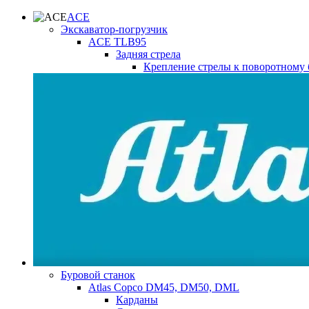
ACE
Экскаватор-погрузчик
ACE TLB95
Задняя стрела
Крепление стрелы к поворотному 
Буровой станок
Atlas Copco DM45, DM50, DML
Карданы