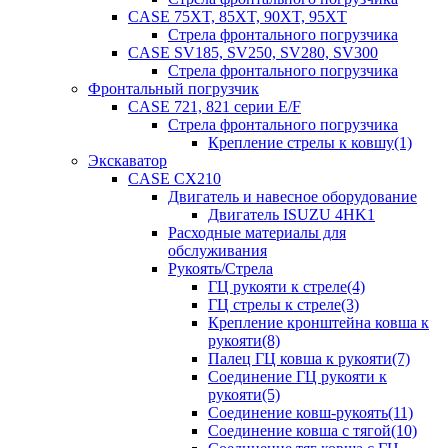
CASE 75XT, 85XT, 90XT, 95XT
Стрела фронтального погрузчика
CASE SV185, SV250, SV280, SV300
Стрела фронтального погрузчика
Фронтальный погрузчик
CASE 721, 821 серии E/F
Стрела фронтального погрузчика
Крепление стрелы к ковшу(1)
Экскаватор
CASE CX210
Двигатель и навесное оборудование
Двигатель ISUZU 4HK1
Расходные материалы для
обслуживания
Рукоять/Стрела
ГЦ рукояти к стреле(4)
ГЦ стрелы к стреле(3)
Крепление кронштейна ковша к
рукояти(8)
Палец ГЦ ковша к рукояти(7)
Соединение ГЦ рукояти к
рукояти(5)
Соединение ковш-рукоять(11)
Соединение ковша с тягой(10)