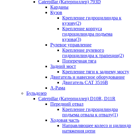
Caterpillar (Катерпиллер) 793D
Карданы
Кузов
Крепление гидроцилиндра к
кузову(2)
Крепление корпуса
гидроцилиндра подъема
кузова(3)
Рулевое управление
Крепление рулевого
гидроцилиндра к трапеции(2)
Поперечная тяга
Задний мост
Крепление тяги к заднему мосту
Двигатель и навесное оборудование
Двигатель CAT 3516B
А-Рама
Бульдозер
Caterpillar (Катерпиллер) D10R, D11R
Передний отвал
Крепление гидроцилиндра
подъема отвала к отвалу(1)
Ходовая часть
Направляющее колесо и цилиндр
натяжения цепи