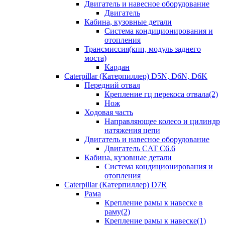
Двигатель и навесное оборудование
Двигатель
Кабина, кузовные детали
Система кондиционирования и
отопления
Трансмиссия(кпп, модуль заднего
моста)
Кардан
Caterpillar (Катерпиллер) D5N, D6N, D6K
Передний отвал
Крепление гц перекоса отвала(2)
Нож
Ходовая часть
Направляющее колесо и цилиндр
натяжения цепи
Двигатель и навесное оборудование
Двигатель CAT C6.6
Кабина, кузовные детали
Система кондиционирования и
отопления
Caterpillar (Катерпиллер) D7R
Рама
Крепление рамы к навеске в
раму(2)
Крепление рамы к навеске(1)