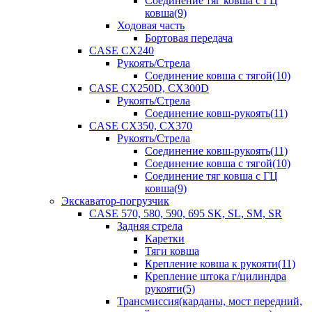
Соединение тяг ковша с ГЦ
ковша(9)
Ходовая часть
Бортовая передача
CASE CX240
Рукоять/Стрела
Соединение ковша с тягой(10)
CASE CX250D, CX300D
Рукоять/Стрела
Соединение ковш-рукоять(11)
CASE CX350, CX370
Рукоять/Стрела
Соединение ковш-рукоять(11)
Соединение ковша с тягой(10)
Соединение тяг ковша с ГЦ
ковша(9)
Экскаватор-погрузчик
CASE 570, 580, 590, 695 SK, SL, SM, SR
Задняя стрела
Каретки
Тяги ковша
Крепление ковша к рукояти(11)
Крепление штока г/цилиндра
рукояти(5)
Трансмиссия(карданы, мост передний,