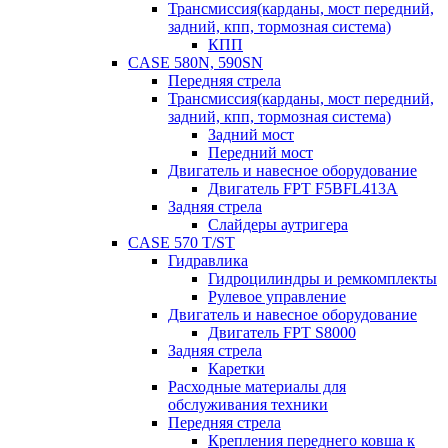
Трансмиссия(карданы, мост передний,
задний, кпп, тормозная система)
КПП
CASE 580N, 590SN
Передняя стрела
Трансмиссия(карданы, мост передний,
задний, кпп, тормозная система)
Задний мост
Передний мост
Двигатель и навесное оборудование
Двигатель FPT F5BFL413A
Задняя стрела
Слайдеры аутригера
CASE 570 T/ST
Гидравлика
Гидроцилиндры и ремкомплекты
Рулевое управление
Двигатель и навесное оборудование
Двигатель FPT S8000
Задняя стрела
Каретки
Расходные материалы для
обслуживания техники
Передняя стрела
Крепления переднего ковша к