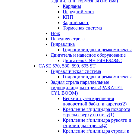
задний, кпп, тормозная система)
Карданы
Передний мост
КПП
Задний мост
Тормозная система
Нож
Передняя стрела
Гидравлика
Гидроцилиндры и ремкомплекты
Двигатель и навесное оборудование
Двигатель CNH F4HE9484C
CASE 570, 580, 590, 695 ST
Гидравлическая система
Гидроцилиндры и ремкомплекты
Задняя стрела параллельные
гидроцилиндры стрелы(PARALEL
CYL BOOM)
Верхний узел крепления
поворотной бабки к каретке(2)
Крепление г/цилиндра поворота
стрелы сверху и снизу(1)
Крепление г/цилиндра рукояти и
г/цилиндра стрелы(4)
Крепление г/цилиндра стрелы к