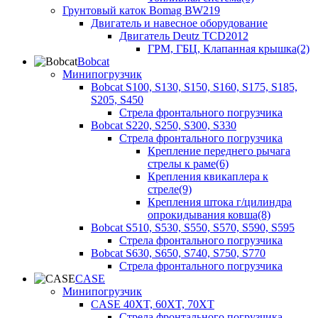
Грунтовый каток Bomag BW219
Двигатель и навесное оборудование
Двигатель Deutz TCD2012
ГРМ, ГБЦ, Клапанная крышка(2)
Bobcat
Минипогрузчик
Bobcat S100, S130, S150, S160, S175, S185,
S205, S450
Стрела фронтального погрузчика
Bobcat S220, S250, S300, S330
Стрела фронтального погрузчика
Крепление переднего рычага
стрелы к раме(6)
Крепления квикаплера к
стреле(9)
Крепления штока г/цилиндра
опрокидывания ковша(8)
Bobcat S510, S530, S550, S570, S590, S595
Стрела фронтального погрузчика
Bobcat S630, S650, S740, S750, S770
Стрела фронтального погрузчика
CASE
Минипогрузчик
CASE 40XT, 60XT, 70XT
Стрела фронтального погрузчика