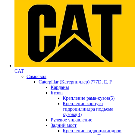
CAT
Самосвал
Caterpillar (Катерпиллер) 777D, E, F
Карданы
Кузов
Крепление рама-кузов(5)
Крепление корпуса
гидроцилиндра подъема
кузова(3)
Рулевое управление
Задний мост
Крепление гидроцилиндров