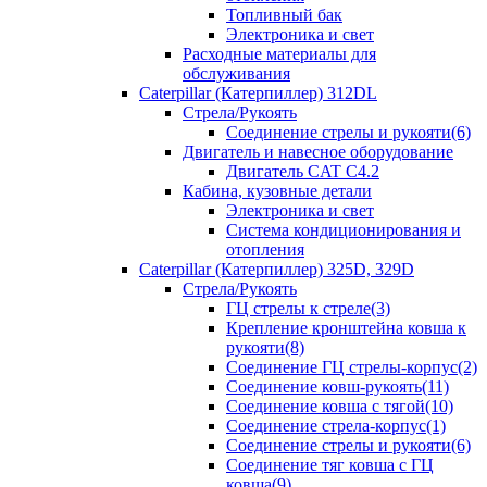
Топливный бак
Электроника и свет
Расходные материалы для
обслуживания
Caterpillar (Катерпиллер) 312DL
Стрела/Рукоять
Соединение стрелы и рукояти(6)
Двигатель и навесное оборудование
Двигатель CAT С4.2
Кабина, кузовные детали
Электроника и свет
Система кондиционирования и
отопления
Caterpillar (Катерпиллер) 325D, 329D
Стрела/Рукоять
ГЦ стрелы к стреле(3)
Крепление кронштейна ковша к
рукояти(8)
Соединение ГЦ стрелы-корпус(2)
Соединение ковш-рукоять(11)
Соединение ковша с тягой(10)
Соединение стрела-корпус(1)
Соединение стрелы и рукояти(6)
Соединение тяг ковша с ГЦ
ковша(9)