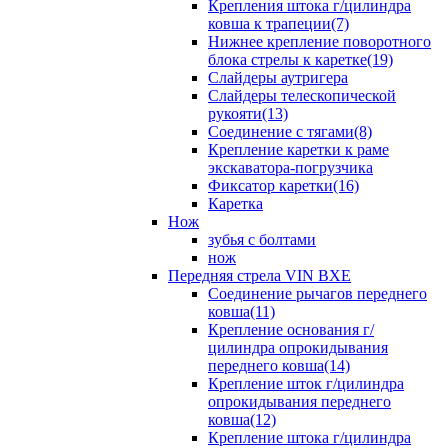
Крепления штока г/цилиндра
ковша к трапеции(7)
Нижнее крепление поворотного
блока стрелы к каретке(19)
Слайдеры аутригера
Слайдеры телескопической
рукояти(13)
Соединение с тягами(8)
Крепление каретки к раме
экскаватора-погрузчика
Фиксатор каретки(16)
Каретка
Нож
зубья с болтами
нож
Передняя стрела VIN BXE
Cоединение рычагов переднего
ковша(11)
Крепление основания г/
цилиндра опрокидывания
переднего ковша(14)
Крепление шток г/цилиндра
опрокидывания переднего
ковша(12)
Крепление штока г/цилиндра