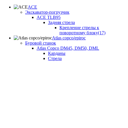
ACE
Экскаватор-погрузчик
ACE TLB95
Задняя стрела
Крепление стрелы к
поворотному блоку(17)
Atlas copco/epiroc
Буровой станок
Atlas Copco DM45, DM50, DML
Карданы
Стрела