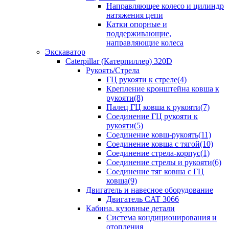
Направляющее колесо и цилиндр
натяжения цепи
Катки опорные и
поддерживающие,
направляющие колеса
Экскаватор
Caterpillar (Катерпиллер) 320D
Рукоять/Стрела
ГЦ рукояти к стреле(4)
Крепление кронштейна ковша к
рукояти(8)
Палец ГЦ ковша к рукояти(7)
Соединение ГЦ рукояти к
рукояти(5)
Соединение ковш-рукоять(11)
Соединение ковша с тягой(10)
Соединение стрела-корпус(1)
Соединение стрелы и рукояти(6)
Соединение тяг ковша с ГЦ
ковша(9)
Двигатель и навесное оборудование
Двигатель CAT 3066
Кабина, кузовные детали
Система кондиционирования и
отопления