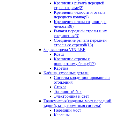
Крепления рычага передней
стрелы к раме(2)
Крепления челюсти и отвала
переднего ковша(9)
Крепления штока г/цилиндра
челюсти(8)
Рычаги передней стрелы и их
соединения(3)
Соединение рычага передней
стрелы со стрелой(13)
Задняя стрела VIN LBE
Ковш
Крепление стрелы к
поворотному блоку(17)
Каретка
Кабина, кузовные детали
Система кондиционирования и
отопления
Стекла
Топливный бак
Электроника и свет
Трансмиссия(карданы, мост передний,
задний, кпп, тормозная система)
Передний мост
Карданы