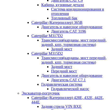
Двигатель CAT C9
Кабина, кузовные детали
Система кондиционирования и
отопления
Топливный бак
Caterpillar (Катерпиллер) 365B
Двигатель и навесное оборудование
Двигатель CAT 3196
Caterpillar M317D2
Трансмиссия(карданы, мост передний,
задний, кпп, тормозная система)
Задний мост
Caterpillar M315D2
Трансмиссия(карданы, мост передний,
задний, кпп, тормозная система)
Задний мост
Передний мост
Двигатель и навесное оборудование
Двигатель CAT C7.1
Гидравлическая система
Гидравлический насос
Экскаватор-погрузчик
Caterpillar (Катерпиллер) 428E, 432E, 442E,
444E
Задняя стрела VIN BXE