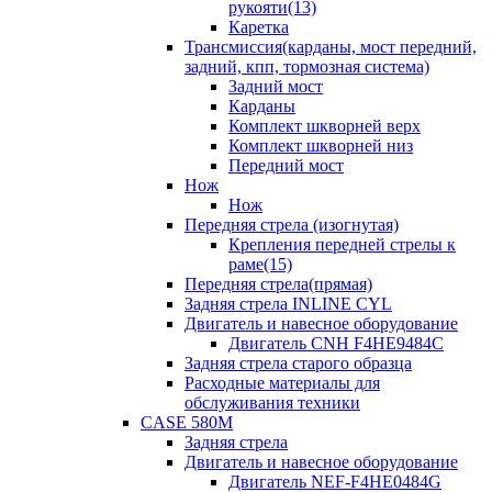
рукояти(13)
Каретка
Трансмиссия(карданы, мост передний,
задний, кпп, тормозная система)
Задний мост
Карданы
Комплект шкворней верх
Комплект шкворней низ
Передний мост
Нож
Нож
Передняя стрела (изогнутая)
Крепления передней стрелы к
раме(15)
Передняя стрела(прямая)
Задняя стрела INLINE CYL
Двигатель и навесное оборудование
Двигатель CNH F4HE9484C
Задняя стрела старого образца
Расходные материалы для
обслуживания техники
CASE 580M
Задняя стрела
Двигатель и навесное оборудование
Двигатель NEF-F4HE0484G