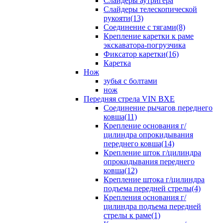
Слайдеры аутригера
Слайдеры телескопической
рукояти(13)
Соединение с тягами(8)
Крепление каретки к раме
экскаватора-погрузчика
Фиксатор каретки(16)
Каретка
Нож
зубья с болтами
нож
Передняя стрела VIN BXE
Cоединение рычагов переднего
ковша(11)
Крепление основания г/
цилиндра опрокидывания
переднего ковша(14)
Крепление шток г/цилиндра
опрокидывания переднего
ковша(12)
Крепление штока г/цилиндра
подъема передней стрелы(4)
Крепления основания г/
цилиндра подъема передней
стрелы к раме(1)