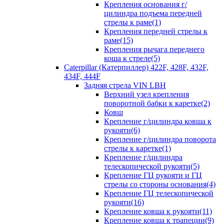
Крепления основания г/
цилиндра подъема передней
стрелы к раме(1)
Крепления передней стрелы к
раме(15)
Крепления рычага переднего
коша к стреле(5)
Caterpillar (Катерпиллер) 422F, 428F, 432F,
434F, 444F
Задняя стрела VIN LBH
Верхний узел крепления
поворотной бабки к каретке(2)
Ковш
Крепление г/цилиндра ковша к
рукояти(6)
Крепление г/цилиндра поворота
стрелы к каретке(1)
Крепление г/цилиндра
телескопической рукояти(5)
Крепление ГЦ рукояти и ГЦ
стрелы со стороны основания(4)
Крепление ГЦ телескопической
рукояти(16)
Крепление ковша к рукояти(11)
Крепление ковша к трапеции(9)