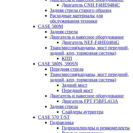
Двигатель CNH F4HE9484C
Задняя стрела старого образца
Расходные материалы для
обслуживания техники
CASE 580M
Задняя стрела
Двигатель и навесное оборудование
Двигатель NEF-F4HE0484G
Трансмиссия(карданы, мост передний,
задний, кпп, тормозная система)
КПП
CASE 580N, 590SN
Передняя стрела
Трансмиссия(карданы, мост передний,
задний, кпп, тормозная система)
Задний мост
Передний мост
Двигатель и навесное оборудование
Двигатель FPT F5BFL413A
Задняя стрела
Слайдеры аутригера
CASE 570 T/ST
Гидравлика
Гидроцилиндры и ремкомплекты