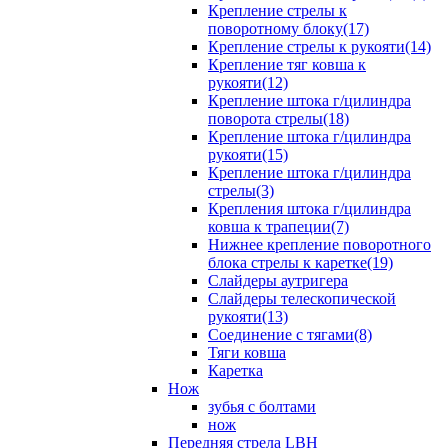
Крепление стрелы к
поворотному блоку(17)
Крепление стрелы к рукояти(14)
Крепление тяг ковша к
рукояти(12)
Крепление штока г/цилиндра
поворота стрелы(18)
Крепление штока г/цилиндра
рукояти(15)
Крепление штока г/цилиндра
стрелы(3)
Крепления штока г/цилиндра
ковша к трапеции(7)
Нижнее крепление поворотного
блока стрелы к каретке(19)
Слайдеры аутригера
Слайдеры телескопической
рукояти(13)
Соединение с тягами(8)
Тяги ковша
Каретка
Нож
зубья с болтами
нож
Передняя стрела LBH