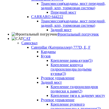
Трансмиссия(карданы, мост передний,
задний, кпп, тормозная система)
Передний мост
CARRARO 644222
Трансмиссия(карданы, мост передний,
задний, кпп, тормозная система)
Задний мост
Фронтальный погрузчик
CAT
Самосвал
Caterpillar (Катерпиллер) 777D, E, F
Карданы
Кузов
Крепление рама-кузов(5)
Крепление корпуса
гидроцилиндра подъема
кузова(3)
Рулевое управление
Задний мост
Крепление гидроцилиндров
подвески к раме(2)
Крепление тяги к заднему мосту
Рулевое управление
Крепление рулевого
гидроцилиндра к трапеции(2)