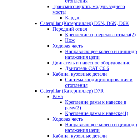
отопления
Трансмиссия(кпп, модуль заднего
моста)
Кардан
Caterpillar (Катерпиллер) D5N, D6N, D6K
Передний отвал
Крепление гц перекоса отвала(2)
Нож
Ходовая часть
Направляющее колесо и цилиндр
натяжения цепи
Двигатель и навесное оборудование
Двигатель CAT C6.6
Кабина, кузовные детали
Система кондиционирования и
отопления
Caterpillar (Катерпиллер) D7R
Рама
Крепление рамы к навеске в
раму(2)
Крепление рамы к навеске(1)
Ходовая часть
Направляющее колесо и цилиндр
натяжения цепи
Кабина, кузовные детали