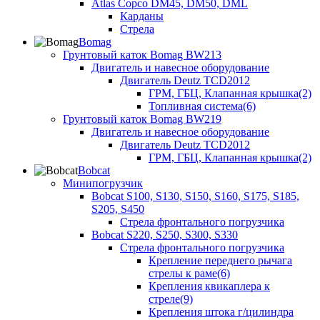
Atlas Copco DM45, DM50, DML
Карданы
Стрела
Bomag
Грунтовый каток Bomag BW213
Двигатель и навесное оборудование
Двигатель Deutz TCD2012
ГРМ, ГБЦ, Клапанная крышка(2)
Топливная система(6)
Грунтовый каток Bomag BW219
Двигатель и навесное оборудование
Двигатель Deutz TCD2012
ГРМ, ГБЦ, Клапанная крышка(2)
Bobcat
Минипогрузчик
Bobcat S100, S130, S150, S160, S175, S185,
S205, S450
Стрела фронтального погрузчика
Bobcat S220, S250, S300, S330
Стрела фронтального погрузчика
Крепление переднего рычага
стрелы к раме(6)
Крепления квикаплера к
стреле(9)
Крепления штока г/цилиндра