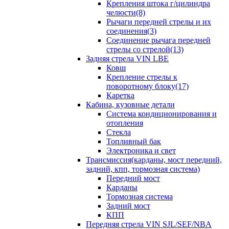
Крепления штока г/цилиндра
челюсти(8)
Рычаги передней стрелы и их
соединения(3)
Соединение рычага передней
стрелы со стрелой(13)
Задняя стрела VIN LBE
Ковш
Крепление стрелы к
поворотному блоку(17)
Каретка
Кабина, кузовные детали
Система кондиционирования и
отопления
Стекла
Топливный бак
Электроника и свет
Трансмиссия(карданы, мост передний,
задний, кпп, тормозная система)
Передний мост
Карданы
Тормозная система
Задний мост
КПП
Передняя стрела VIN SJL/SEF/NBA