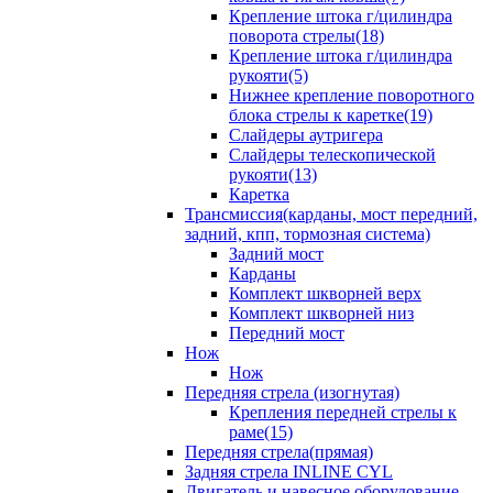
Крепление штока г/цилиндра
поворота стрелы(18)
Крепление штока г/цилиндра
рукояти(5)
Нижнее крепление поворотного
блока стрелы к каретке(19)
Слайдеры аутригера
Слайдеры телескопической
рукояти(13)
Каретка
Трансмиссия(карданы, мост передний,
задний, кпп, тормозная система)
Задний мост
Карданы
Комплект шкворней верх
Комплект шкворней низ
Передний мост
Нож
Нож
Передняя стрела (изогнутая)
Крепления передней стрелы к
раме(15)
Передняя стрела(прямая)
Задняя стрела INLINE CYL
Двигатель и навесное оборудование