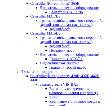
Caterpillar (Катерпиллер) 365B
Двигатель и навесное оборудование
Двигатель CAT 3196
Caterpillar M317D2
Трансмиссия(карданы, мост передний,
задний, кпп, тормозная система)
Задний мост
Caterpillar M315D2
Трансмиссия(карданы, мост передний,
задний, кпп, тормозная система)
Задний мост
Передний мост
Двигатель и навесное оборудование
Двигатель CAT C7.1
Гидравлическая система
Гидравлический насос
Экскаватор-погрузчик
Caterpillar (Катерпиллер) 428E, 432E, 442E,
444E
Задняя стрела VIN BXE
Верхний узел крепления
поворотной бабки к каретке(2)
Ковш
Крепление г/цилиндра ковша к
рукояти(6)