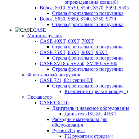
опрокидывания ковша(8)
Bobcat S510, S530, S550, S570, S590, S595
Стрела фронтального погрузчика
Bobcat S630, S650, S740, S750, S770
Стрела фронтального погрузчика
CASE
Минипогрузчик
CASE 40XT, 60XT, 70XT
Стрела фронтального погрузчика
CASE 75XT, 85XT, 90XT, 95XT
Стрела фронтального погрузчика
CASE SV185, SV250, SV280, SV300
Стрела фронтального погрузчика
Фронтальный погрузчик
CASE 721, 821 серии E/F
Стрела фронтального погрузчика
Крепление стрелы к ковшу(1)
Экскаватор
CASE CX210
Двигатель и навесное оборудование
Двигатель ISUZU 4HK1
Расходные материалы для
обслуживания
Рукоять/Стрела
ГЦ рукояти к стреле(4)