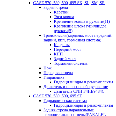
CASE 570, 580, 590, 695 SK, SL, SM, SR
Задняя стрела
Каретки
Тяги ковша
Крепление ковша к рукояти(11)
Крепление штока г/цилиндра
рукояти(5)
Трансмиссия(карданы, мост передний,
задний, кпп, тормозная система)
Карданы
Передний мост
КПП
Задний мост
Тормозная система
Нож
Передняя стрела
Гидравлика
Гидроцилиндры и ремкомплекты
Двигатель и навесное оборудование
Двигатель CNH F4HE9484C
CASE 570, 580, 590, 695 ST
Гидравлическая система
Гидроцилиндры и ремкомплекты
Задняя стрела параллельные
гидроцилиндры стрелы(PARALEL