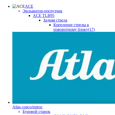
ACE
Экскаватор-погрузчик
ACE TLB95
Задняя стрела
Крепление стрелы к
поворотному блоку(17)
Atlas copco/epiroc
Буровой станок