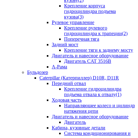
кузову(2)
Крепление корпуса
гидроцилиндра подъема
кузова(3)
Рулевое управление
Крепление рулевого
гидроцилиндра к трапеции(2)
Поперечная тяга
Задний мост
Крепление тяги к заднему мосту
Двигатель и навесное оборудование
Двигатель CAT 3516B
А-Рама
Бульдозер
Caterpillar (Катерпиллер) D10R, D11R
Передний отвал
Крепление гидроцилиндра
подъема отвала к отвалу(1)
Ходовая часть
Направляющее колесо и цилиндр
натяжения цепи
Двигатель и навесное оборудование
Двигатель
Кабина, кузовные детали
Система кондиционирования и