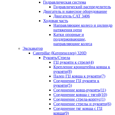
Гидравлическая система
Гидравлический распределитель
Двигатель и навесное оборудование
Двигатель CAT 3406
Ходовая часть
Направляющее колесо и цилиндр
натяжения цепи
Катки опорные и
поддерживающие,
направляющие колеса
Экскаватор
Caterpillar (Катерпиллер) 320D
Рукоять/Стрела
ГЦ рукояти к стреле(4)
Крепление кронштейна ковша к
рукояти(8)
Палец ГЦ ковша к рукояти(7)
Соединение ГЦ рукояти к
рукояти(5)
Соединение ковш-рукоять(11)
Соединение ковша с тягой(10)
Соединение стрела-корпус(1)
Соединение стрелы и рукояти(6)
Соединение тяг ковша с ГЦ
ковша(9)