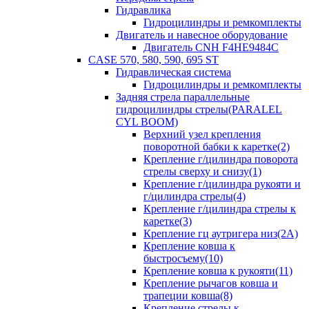
Гидравлика
Гидроцилиндры и ремкомплекты
Двигатель и навесное оборудование
Двигатель CNH F4HE9484C
CASE 570, 580, 590, 695 ST
Гидравлическая система
Гидроцилиндры и ремкомплекты
Задняя стрела параллельные
гидроцилиндры стрелы(PARALEL
CYL BOOM)
Верхний узел крепления
поворотной бабки к каретке(2)
Крепление г/цилиндра поворота
стрелы сверху и снизу(1)
Крепление г/цилиндра рукояти и
г/цилиндра стрелы(4)
Крепление г/цилиндра стрелы к
каретке(3)
Крепление гц аутригера низ(2А)
Крепление ковша к
быстросъему(10)
Крепление ковша к рукояти(11)
Крепление рычагов ковша и
трапеции ковша(8)
Крепление стрелы к