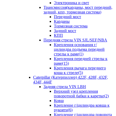
Электроника и свет
Трансмиссия(карданы, мост передний,
задний, кпп, тормозная система)
Передний мост
Карданы
Тормозная система
Задний мост
КПП
Передняя стрела VIN SJL/SEF/NBA
Крепления основания г/
цилиндра подъема передней
стрелы к раме(1)
Крепления передней стрелы к
раме(15)
Крепления рычага переднего
коша к стреле(5)
Caterpillar (Катерпиллер) 422F, 428F, 432F,
434F, 444F
Задняя стрела VIN LBH
Верхний узел крепления
поворотной бабки к каретке(2)
Ковш
Крепление г/цилиндра ковша к
рукояти(6)
Крепление г/цилиндра поворота