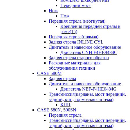
Комплект шкворней низ
Передний мост
Нож
Нож
Передняя стрела (изогнутая)
Крепления передней стрелы к
раме(15)
Передняя стрела(прямая)
Задняя стрела INLINE CYL
Двигатель и навесное оборудование
Двигатель CNH F4HE9484C
Задняя стрела старого образца
Расходные материалы для
обслуживания техники
CASE 580M
Задняя стрела
Двигатель и навесное оборудование
Двигатель NEF-F4HE0484G
Трансмиссия(карданы, мост передний,
задний, кпп, тормозная система)
КПП
CASE 580N, 590SN
Передняя стрела
Трансмиссия(карданы, мост передний,
задний, кпп, тормозная система)