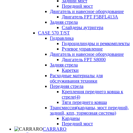
Задний мост
Передний мост
Двигатель и навесное оборудование
Двигатель FPT F5BFL413A
Задняя стрела
Слайдеры аутригера
CASE 570 T/ST
Гидравлика
Гидроцилиндры и ремкомплекты
Рулевое управление
Двигатель и навесное оборудование
Двигатель FPT S8000
Задняя стрела
Каретки
Расходные материалы для
обслуживания техники
Передняя стрела
Крепления переднего ковша к
стреле(4)
Тяги переднего ковша
Трансмиссия(карданы, мост передний,
задний, кпп, тормозная система)
Карданы
Передний мост
CARRARO