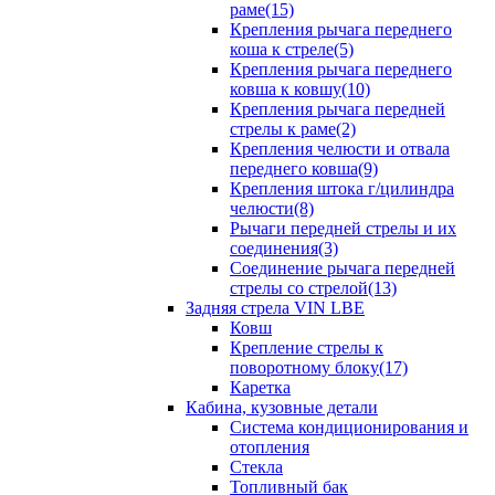
раме(15)
Крепления рычага переднего
коша к стреле(5)
Крепления рычага переднего
ковша к ковшу(10)
Крепления рычага передней
стрелы к раме(2)
Крепления челюсти и отвала
переднего ковша(9)
Крепления штока г/цилиндра
челюсти(8)
Рычаги передней стрелы и их
соединения(3)
Соединение рычага передней
стрелы со стрелой(13)
Задняя стрела VIN LBE
Ковш
Крепление стрелы к
поворотному блоку(17)
Каретка
Кабина, кузовные детали
Система кондиционирования и
отопления
Стекла
Топливный бак