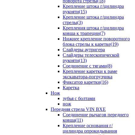
поворота стрелы(18)
Крепление штока г/цилиндра
рукояти(15)
Крепление штока г/цилиндра
стрелы(3)
Крепления штока г/цилиндра
ковша к трапеции(7)
Нижнее крепление поворотного
блока стрелы к каретке(19)
Слайдеры аутригера
Слайдеры телескопической
рукояти(13)
Соединение с тягами(8)
Крепление каретки к раме
экскаватора-погрузчика
Фиксатор каретки(16)
Каретка
Нож
зубья с болтами
нож
Передняя стрела VIN BXE
Cоединение рычагов переднего
ковша(11)
Крепление основания г/
цилиндра опрокидывания