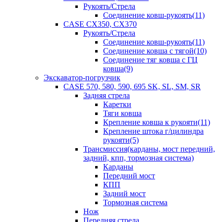
Рукоять/Стрела
Соединение ковш-рукоять(11)
CASE CX350, CX370
Рукоять/Стрела
Соединение ковш-рукоять(11)
Соединение ковша с тягой(10)
Соединение тяг ковша с ГЦ
ковша(9)
Экскаватор-погрузчик
CASE 570, 580, 590, 695 SK, SL, SM, SR
Задняя стрела
Каретки
Тяги ковша
Крепление ковша к рукояти(11)
Крепление штока г/цилиндра
рукояти(5)
Трансмиссия(карданы, мост передний,
задний, кпп, тормозная система)
Карданы
Передний мост
КПП
Задний мост
Тормозная система
Нож
Передняя стрела