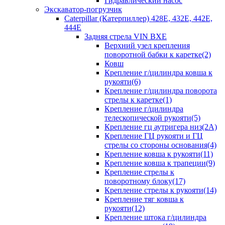
Гидравлический насос
Экскаватор-погрузчик
Caterpillar (Катерпиллер) 428E, 432E, 442E,
444E
Задняя стрела VIN BXE
Верхний узел крепления
поворотной бабки к каретке(2)
Ковш
Крепление г/цилиндра ковша к
рукояти(6)
Крепление г/цилиндра поворота
стрелы к каретке(1)
Крепление г/цилиндра
телескопической рукояти(5)
Крепление гц аутригера низ(2А)
Крепление ГЦ рукояти и ГЦ
стрелы со стороны основания(4)
Крепление ковша к рукояти(11)
Крепление ковша к трапеции(9)
Крепление стрелы к
поворотному блоку(17)
Крепление стрелы к рукояти(14)
Крепление тяг ковша к
рукояти(12)
Крепление штока г/цилиндра