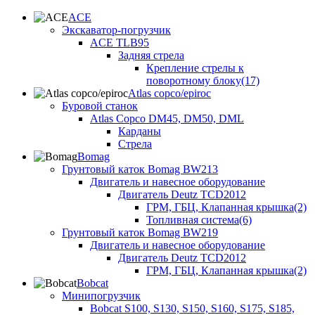
ACE
Экскаватор-погрузчик
ACE TLB95
Задняя стрела
Крепление стрелы к
поворотному блоку(17)
Atlas copco/epiroc
Буровой станок
Atlas Copco DM45, DM50, DML
Карданы
Стрела
Bomag
Грунтовый каток Bomag BW213
Двигатель и навесное оборудование
Двигатель Deutz TCD2012
ГРМ, ГБЦ, Клапанная крышка(2)
Топливная система(6)
Грунтовый каток Bomag BW219
Двигатель и навесное оборудование
Двигатель Deutz TCD2012
ГРМ, ГБЦ, Клапанная крышка(2)
Bobcat
Минипогрузчик
Bobcat S100, S130, S150, S160, S175, S185,