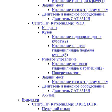
Крепление трапеции к раме(1)
Задний мост
Крепление тяги к заднему мосту
Двигатель и навесное оборудование
Двигатель CAT 3512B
Caterpillar (Катерпиллер) 793D
Карданы
Кузов
Крепление гидроцилиндра к
кузову(2)
Крепление корпуса
гидроцилиндра подъема
кузова(3)
Рулевое управление
Крепление рулевого
гидроцилиндра к трапеции(2)
Поперечная тяга
Задний мост
Крепление тяги к заднему мосту
Двигатель и навесное оборудование
Двигатель CAT 3516B
А-Рама
Бульдозер
Caterpillar (Катерпиллер) D10R, D11R
Передний отвал