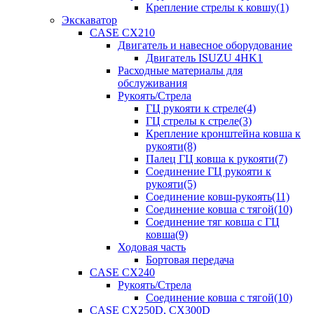
Крепление стрелы к ковшу(1)
Экскаватор
CASE CX210
Двигатель и навесное оборудование
Двигатель ISUZU 4HK1
Расходные материалы для
обслуживания
Рукоять/Стрела
ГЦ рукояти к стреле(4)
ГЦ стрелы к стреле(3)
Крепление кронштейна ковша к
рукояти(8)
Палец ГЦ ковша к рукояти(7)
Соединение ГЦ рукояти к
рукояти(5)
Соединение ковш-рукоять(11)
Соединение ковша с тягой(10)
Соединение тяг ковша с ГЦ
ковша(9)
Ходовая часть
Бортовая передача
CASE CX240
Рукоять/Стрела
Соединение ковша с тягой(10)
CASE CX250D, CX300D