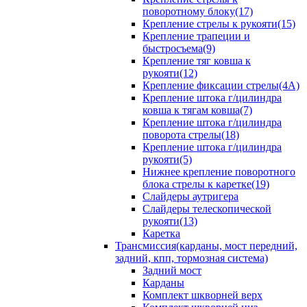
поворотному блоку(17)
Крепление стрелы к рукояти(15)
Крепление трапеции и
быстросъема(9)
Крепление тяг ковша к
рукояти(12)
Крепление фиксации стрелы(4A)
Крепление штока г/цилиндра
ковша к тягам ковша(7)
Крепление штока г/цилиндра
поворота стрелы(18)
Крепление штока г/цилиндра
рукояти(5)
Нижнее крепление поворотного
блока стрелы к каретке(19)
Слайдеры аутригера
Слайдеры телескопической
рукояти(13)
Каретка
Трансмиссия(карданы, мост передний,
задний, кпп, тормозная система)
Задний мост
Карданы
Комплект шкворней верх