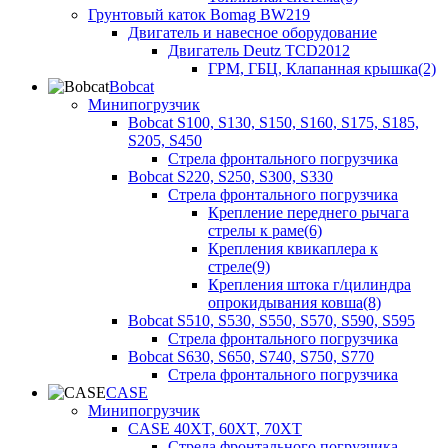
Грунтовый каток Bomag BW219
Двигатель и навесное оборудование
Двигатель Deutz TCD2012
ГРМ, ГБЦ, Клапанная крышка(2)
Bobcat
Минипогрузчик
Bobcat S100, S130, S150, S160, S175, S185,
S205, S450
Стрела фронтального погрузчика
Bobcat S220, S250, S300, S330
Стрела фронтального погрузчика
Крепление переднего рычага
стрелы к раме(6)
Крепления квикаплера к
стреле(9)
Крепления штока г/цилиндра
опрокидывания ковша(8)
Bobcat S510, S530, S550, S570, S590, S595
Стрела фронтального погрузчика
Bobcat S630, S650, S740, S750, S770
Стрела фронтального погрузчика
CASE
Минипогрузчик
CASE 40XT, 60XT, 70XT
Стрела фронтального погрузчика