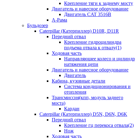
Крепление тяги к заднему мосту
Двигатель и навесное оборудование
Двигатель CAT 3516B
А-Рама
Бульдозер
Caterpillar (Катерпиллер) D10R, D11R
Передний отвал
Крепление гидроцилиндра
подъема отвала к отвалу(1)
Ходовая часть
Направляющее колесо и цилиндр
натяжения цепи
Двигатель и навесное оборудование
Двигатель
Кабина, кузовные детали
Система кондиционирования и
отопления
Трансмиссия(кпп, модуль заднего
моста)
Кардан
Caterpillar (Катерпиллер) D5N, D6N, D6K
Передний отвал
Крепление гц перекоса отвала(2)
Нож
Ходовая часть