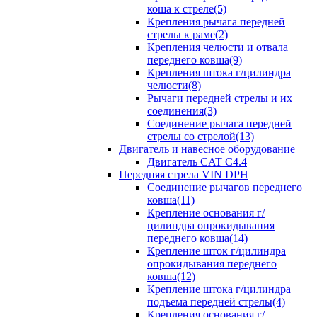
коша к стреле(5)
Крепления рычага передней
стрелы к раме(2)
Крепления челюсти и отвала
переднего ковша(9)
Крепления штока г/цилиндра
челюсти(8)
Рычаги передней стрелы и их
соединения(3)
Соединение рычага передней
стрелы со стрелой(13)
Двигатель и навесное оборудование
Двигатель CAT C4.4
Передняя стрела VIN DPH
Cоединение рычагов переднего
ковша(11)
Крепление основания г/
цилиндра опрокидывания
переднего ковша(14)
Крепление шток г/цилиндра
опрокидывания переднего
ковша(12)
Крепление штока г/цилиндра
подъема передней стрелы(4)
Крепления основания г/