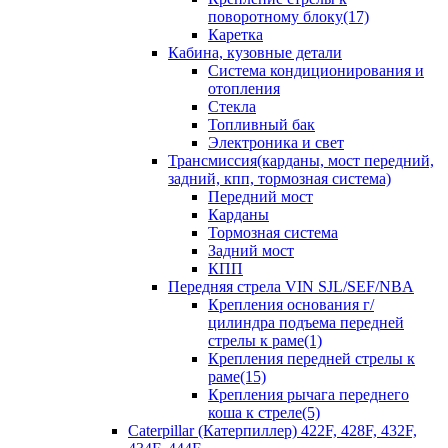
поворотному блоку(17)
Каретка
Кабина, кузовные детали
Система кондиционирования и
отопления
Стекла
Топливный бак
Электроника и свет
Трансмиссия(карданы, мост передний,
задний, кпп, тормозная система)
Передний мост
Карданы
Тормозная система
Задний мост
КПП
Передняя стрела VIN SJL/SEF/NBA
Крепления основания г/
цилиндра подъема передней
стрелы к раме(1)
Крепления передней стрелы к
раме(15)
Крепления рычага переднего
коша к стреле(5)
Caterpillar (Катерпиллер) 422F, 428F, 432F,