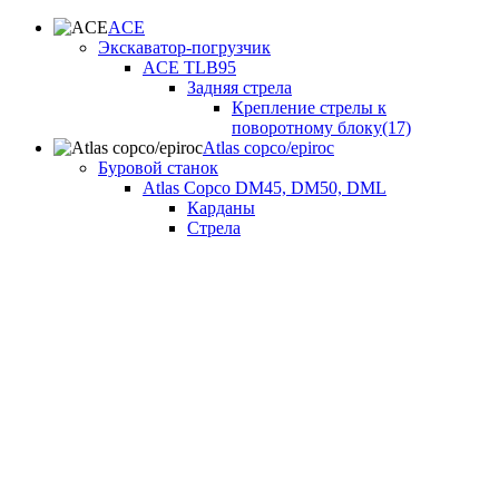
ACE
Экскаватор-погрузчик
ACE TLB95
Задняя стрела
Крепление стрелы к
поворотному блоку(17)
Atlas copco/epiroc
Буровой станок
Atlas Copco DM45, DM50, DML
Карданы
Стрела