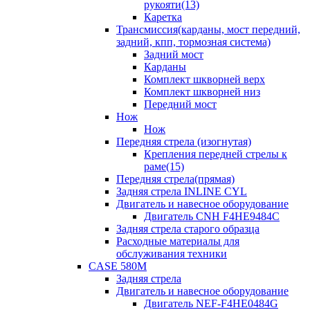
рукояти(13)
Каретка
Трансмиссия(карданы, мост передний,
задний, кпп, тормозная система)
Задний мост
Карданы
Комплект шкворней верх
Комплект шкворней низ
Передний мост
Нож
Нож
Передняя стрела (изогнутая)
Крепления передней стрелы к
раме(15)
Передняя стрела(прямая)
Задняя стрела INLINE CYL
Двигатель и навесное оборудование
Двигатель CNH F4HE9484C
Задняя стрела старого образца
Расходные материалы для
обслуживания техники
CASE 580M
Задняя стрела
Двигатель и навесное оборудование
Двигатель NEF-F4HE0484G