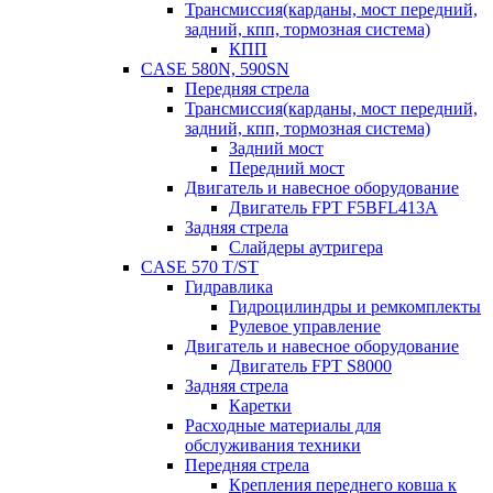
Трансмиссия(карданы, мост передний,
задний, кпп, тормозная система)
КПП
CASE 580N, 590SN
Передняя стрела
Трансмиссия(карданы, мост передний,
задний, кпп, тормозная система)
Задний мост
Передний мост
Двигатель и навесное оборудование
Двигатель FPT F5BFL413A
Задняя стрела
Слайдеры аутригера
CASE 570 T/ST
Гидравлика
Гидроцилиндры и ремкомплекты
Рулевое управление
Двигатель и навесное оборудование
Двигатель FPT S8000
Задняя стрела
Каретки
Расходные материалы для
обслуживания техники
Передняя стрела
Крепления переднего ковша к