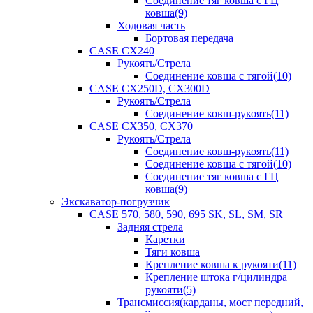
Соединение тяг ковша с ГЦ
ковша(9)
Ходовая часть
Бортовая передача
CASE CX240
Рукоять/Стрела
Соединение ковша с тягой(10)
CASE CX250D, CX300D
Рукоять/Стрела
Соединение ковш-рукоять(11)
CASE CX350, CX370
Рукоять/Стрела
Соединение ковш-рукоять(11)
Соединение ковша с тягой(10)
Соединение тяг ковша с ГЦ
ковша(9)
Экскаватор-погрузчик
CASE 570, 580, 590, 695 SK, SL, SM, SR
Задняя стрела
Каретки
Тяги ковша
Крепление ковша к рукояти(11)
Крепление штока г/цилиндра
рукояти(5)
Трансмиссия(карданы, мост передний,