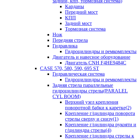
задний, кпп, тормозная система)
Карданы
Передний мост
КПП
Задний мост
Тормозная система
Нож
Передняя стрела
Гидравлика
Гидроцилиндры и ремкомплекты
Двигатель и навесное оборудование
Двигатель CNH F4HE9484C
CASE 570, 580, 590, 695 ST
Гидравлическая система
Гидроцилиндры и ремкомплекты
Задняя стрела параллельные
гидроцилиндры стрелы(PARALEL
CYL BOOM)
Верхний узел крепления
поворотной бабки к каретке(2)
Крепление г/цилиндра поворота
стрелы сверху и снизу(1)
Крепление г/цилиндра рукояти и
г/цилиндра стрелы(4)
Крепление г/цилиндра стрелы к