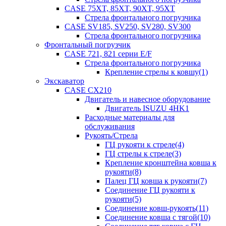
CASE 75XT, 85XT, 90XT, 95XT
Стрела фронтального погрузчика
CASE SV185, SV250, SV280, SV300
Стрела фронтального погрузчика
Фронтальный погрузчик
CASE 721, 821 серии E/F
Стрела фронтального погрузчика
Крепление стрелы к ковшу(1)
Экскаватор
CASE CX210
Двигатель и навесное оборудование
Двигатель ISUZU 4HK1
Расходные материалы для
обслуживания
Рукоять/Стрела
ГЦ рукояти к стреле(4)
ГЦ стрелы к стреле(3)
Крепление кронштейна ковша к
рукояти(8)
Палец ГЦ ковша к рукояти(7)
Соединение ГЦ рукояти к
рукояти(5)
Соединение ковш-рукоять(11)
Соединение ковша с тягой(10)