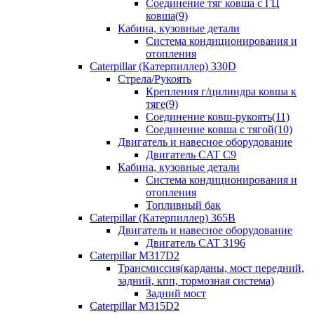
Соединение тяг ковша с ГЦ
ковша(9)
Кабина, кузовные детали
Система кондиционирования и
отопления
Caterpillar (Катерпиллер) 330D
Стрела/Рукоять
Крепления г/цилиндра ковша к
тяге(9)
Соединение ковш-рукоять(11)
Соединение ковша с тягой(10)
Двигатель и навесное оборудование
Двигатель CAT C9
Кабина, кузовные детали
Система кондиционирования и
отопления
Топливный бак
Caterpillar (Катерпиллер) 365B
Двигатель и навесное оборудование
Двигатель CAT 3196
Caterpillar M317D2
Трансмиссия(карданы, мост передний,
задний, кпп, тормозная система)
Задний мост
Caterpillar M315D2