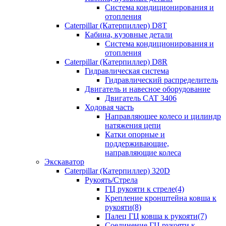
Система кондиционирования и
отопления
Caterpillar (Катерпиллер) D8T
Кабина, кузовные детали
Система кондиционирования и
отопления
Caterpillar (Катерпиллер) D8R
Гидравлическая система
Гидравлический распределитель
Двигатель и навесное оборудование
Двигатель CAT 3406
Ходовая часть
Направляющее колесо и цилиндр
натяжения цепи
Катки опорные и
поддерживающие,
направляющие колеса
Экскаватор
Caterpillar (Катерпиллер) 320D
Рукоять/Стрела
ГЦ рукояти к стреле(4)
Крепление кронштейна ковша к
рукояти(8)
Палец ГЦ ковша к рукояти(7)
Соединение ГЦ рукояти к