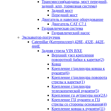
Трансмиссия(карданы, мост передний,
задний, кпп, тормозная система)
Задний мост
Передний мост
Двигатель и навесное оборудование
Двигатель CAT C7.1
Гидравлическая система
Гидравлический насос
Экскаватор-погрузчик
Caterpillar (Катерпиллер) 428E, 432E, 442E,
444E
Задняя стрела VIN BXE
Верхний узел крепления
поворотной бабки к каретке(2)
Ковш
Крепление г/цилиндра ковша к
рукояти(6)
Крепление г/цилиндра поворота
стрелы к каретке(1)
Крепление г/цилиндра
телескопической рукояти(5)
Крепление гц аутригера низ(2А)
Крепление ГЦ рукояти и ГЦ
стрелы со стороны основания(4)
Крепление ковша к рукояти(11)