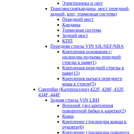
Электроника и свет
Трансмиссия(карданы, мост передний,
задний, кпп, тормозная система)
Передний мост
Карданы
Тормозная система
Задний мост
КПП
Передняя стрела VIN SJL/SEF/NBA
Крепления основания г/
цилиндра подъема передней
стрелы к раме(1)
Крепления передней стрелы к
раме(15)
Крепления рычага переднего
коша к стреле(5)
Caterpillar (Катерпиллер) 422F, 428F, 432F,
434F, 444F
Задняя стрела VIN LBH
Верхний узел крепления
поворотной бабки к каретке(2)
Ковш
Крепление г/цилиндра ковша к
рукояти(6)
Крепление г/цилиндра поворота