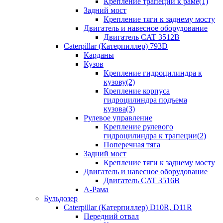
Крепление трапеции к раме(1)
Задний мост
Крепление тяги к заднему мосту
Двигатель и навесное оборудование
Двигатель CAT 3512B
Caterpillar (Катерпиллер) 793D
Карданы
Кузов
Крепление гидроцилиндра к
кузову(2)
Крепление корпуса
гидроцилиндра подъема
кузова(3)
Рулевое управление
Крепление рулевого
гидроцилиндра к трапеции(2)
Поперечная тяга
Задний мост
Крепление тяги к заднему мосту
Двигатель и навесное оборудование
Двигатель CAT 3516B
А-Рама
Бульдозер
Caterpillar (Катерпиллер) D10R, D11R
Передний отвал