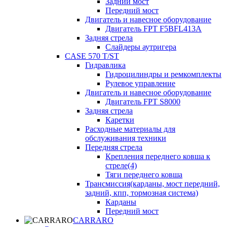
Задний мост
Передний мост
Двигатель и навесное оборудование
Двигатель FPT F5BFL413A
Задняя стрела
Слайдеры аутригера
CASE 570 T/ST
Гидравлика
Гидроцилиндры и ремкомплекты
Рулевое управление
Двигатель и навесное оборудование
Двигатель FPT S8000
Задняя стрела
Каретки
Расходные материалы для
обслуживания техники
Передняя стрела
Крепления переднего ковша к
стреле(4)
Тяги переднего ковша
Трансмиссия(карданы, мост передний,
задний, кпп, тормозная система)
Карданы
Передний мост
CARRARO