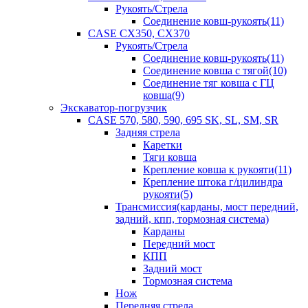
Рукоять/Стрела
Соединение ковш-рукоять(11)
CASE CX350, CX370
Рукоять/Стрела
Соединение ковш-рукоять(11)
Соединение ковша с тягой(10)
Соединение тяг ковша с ГЦ
ковша(9)
Экскаватор-погрузчик
CASE 570, 580, 590, 695 SK, SL, SM, SR
Задняя стрела
Каретки
Тяги ковша
Крепление ковша к рукояти(11)
Крепление штока г/цилиндра
рукояти(5)
Трансмиссия(карданы, мост передний,
задний, кпп, тормозная система)
Карданы
Передний мост
КПП
Задний мост
Тормозная система
Нож
Передняя стрела