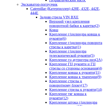
Гидравлический насос
Экскаватор-погрузчик
Caterpillar (Катерпиллер) 428E, 432E, 442E,
444E
Задняя стрела VIN BXE
Верхний узел крепления
поворотной бабки к каретке(2)
Ковш
Крепление г/цилиндра ковша к
рукояти(6)
Крепление г/цилиндра поворота
стрелы к каретке(1)
Крепление г/цилиндра
телескопической рукояти(5)
Крепление гц аутригера низ(2А)
Крепление ГЦ рукояти и ГЦ
стрелы со стороны основания(4)
Крепление ковша к рукояти(11)
Крепление ковша к трапеции(9)
Крепление стрелы к
поворотному блоку(17)
Крепление стрелы к рукояти(14)
Крепление тяг ковша к
рукояти(12)
Крепление штока г/цилиндра