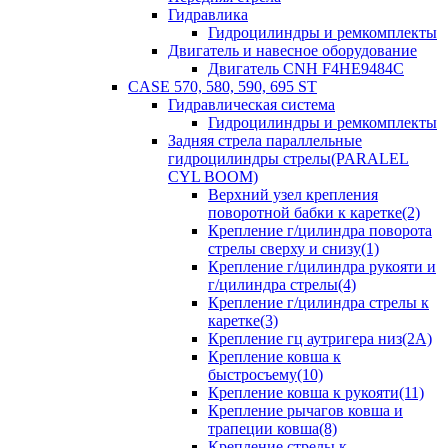
Гидравлика
Гидроцилиндры и ремкомплекты
Двигатель и навесное оборудование
Двигатель CNH F4HE9484C
CASE 570, 580, 590, 695 ST
Гидравлическая система
Гидроцилиндры и ремкомплекты
Задняя стрела параллельные
гидроцилиндры стрелы(PARALEL
CYL BOOM)
Верхний узел крепления
поворотной бабки к каретке(2)
Крепление г/цилиндра поворота
стрелы сверху и снизу(1)
Крепление г/цилиндра рукояти и
г/цилиндра стрелы(4)
Крепление г/цилиндра стрелы к
каретке(3)
Крепление гц аутригера низ(2А)
Крепление ковша к
быстросъему(10)
Крепление ковша к рукояти(11)
Крепление рычагов ковша и
трапеции ковша(8)
Крепление стрелы к