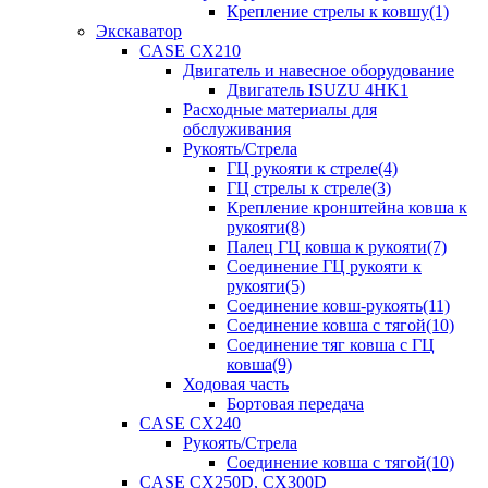
Крепление стрелы к ковшу(1)
Экскаватор
CASE CX210
Двигатель и навесное оборудование
Двигатель ISUZU 4HK1
Расходные материалы для
обслуживания
Рукоять/Стрела
ГЦ рукояти к стреле(4)
ГЦ стрелы к стреле(3)
Крепление кронштейна ковша к
рукояти(8)
Палец ГЦ ковша к рукояти(7)
Соединение ГЦ рукояти к
рукояти(5)
Соединение ковш-рукоять(11)
Соединение ковша с тягой(10)
Соединение тяг ковша с ГЦ
ковша(9)
Ходовая часть
Бортовая передача
CASE CX240
Рукоять/Стрела
Соединение ковша с тягой(10)
CASE CX250D, CX300D