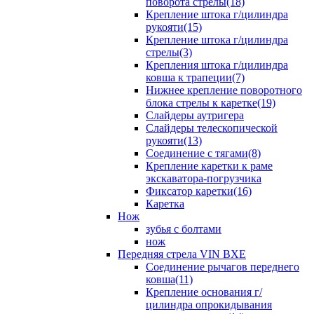
поворота стрелы(18)
Крепление штока г/цилиндра
рукояти(15)
Крепление штока г/цилиндра
стрелы(3)
Крепления штока г/цилиндра
ковша к трапеции(7)
Нижнее крепление поворотного
блока стрелы к каретке(19)
Слайдеры аутригера
Слайдеры телескопической
рукояти(13)
Соединение с тягами(8)
Крепление каретки к раме
экскаватора-погрузчика
Фиксатор каретки(16)
Каретка
Нож
зубья с болтами
нож
Передняя стрела VIN BXE
Cоединение рычагов переднего
ковша(11)
Крепление основания г/
цилиндра опрокидывания