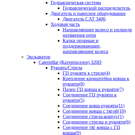
Гидравлическая система
Гидравлический распределитель
Двигатель и навесное оборудование
Двигатель CAT 3406
Ходовая часть
Направляющее колесо и цилиндр
натяжения цепи
Катки опорные и
поддерживающие,
направляющие колеса
Экскаватор
Caterpillar (Катерпиллер) 320D
Рукоять/Стрела
ГЦ рукояти к стреле(4)
Крепление кронштейна ковша к
рукояти(8)
Палец ГЦ ковша к рукояти(7)
Соединение ГЦ рукояти к
рукояти(5)
Соединение ковш-рукоять(11)
Соединение ковша с тягой(10)
Соединение стрела-корпус(1)
Соединение стрелы и рукояти(6)
Соединение тяг ковша с ГЦ
ковша(9)