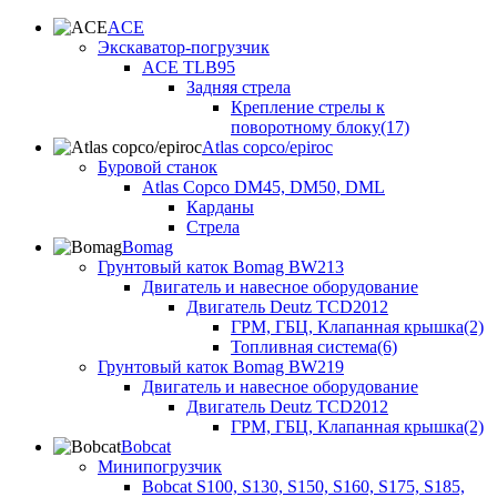
ACE
Экскаватор-погрузчик
ACE TLB95
Задняя стрела
Крепление стрелы к
поворотному блоку(17)
Atlas copco/epiroc
Буровой станок
Atlas Copco DM45, DM50, DML
Карданы
Стрела
Bomag
Грунтовый каток Bomag BW213
Двигатель и навесное оборудование
Двигатель Deutz TCD2012
ГРМ, ГБЦ, Клапанная крышка(2)
Топливная система(6)
Грунтовый каток Bomag BW219
Двигатель и навесное оборудование
Двигатель Deutz TCD2012
ГРМ, ГБЦ, Клапанная крышка(2)
Bobcat
Минипогрузчик
Bobcat S100, S130, S150, S160, S175, S185,