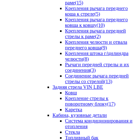
раме(15)
Крепления рычага переднего
коша к стреле(5)
Крепления рычага переднего
ковша к ковшу(10)
Крепления рычага передней
стрелы к раме(2)
Крепления челюсти и отвала
переднего ковша(9)
Крепления штока г/цилиндра
челюсти(8)
Рычаги передней стрелы и их
соединения(3)
Соединение рычага передней
стрелы со стрелой(13)
Задняя стрела VIN LBE
Ковш
Крепление стрелы к
поворотному блоку(17)
Каретка
Кабина, кузовные детали
Система кондиционирования и
отопления
Стекла
Топливный бак