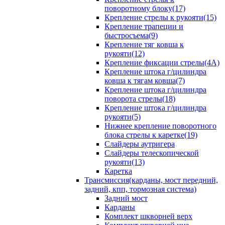
поворотному блоку(17)
Крепление стрелы к рукояти(15)
Крепление трапеции и
быстросъема(9)
Крепление тяг ковша к
рукояти(12)
Крепление фиксации стрелы(4A)
Крепление штока г/цилиндра
ковша к тягам ковша(7)
Крепление штока г/цилиндра
поворота стрелы(18)
Крепление штока г/цилиндра
рукояти(5)
Нижнее крепление поворотного
блока стрелы к каретке(19)
Слайдеры аутригера
Слайдеры телескопической
рукояти(13)
Каретка
Трансмиссия(карданы, мост передний,
задний, кпп, тормозная система)
Задний мост
Карданы
Комплект шкворней верх