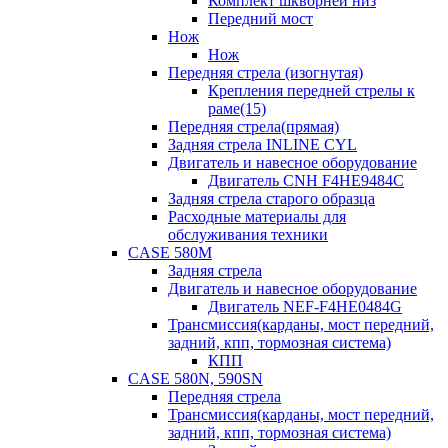
Комплект шкворней низ
Передний мост
Нож
Нож
Передняя стрела (изогнутая)
Крепления передней стрелы к
раме(15)
Передняя стрела(прямая)
Задняя стрела INLINE CYL
Двигатель и навесное оборудование
Двигатель CNH F4HE9484C
Задняя стрела старого образца
Расходные материалы для
обслуживания техники
CASE 580M
Задняя стрела
Двигатель и навесное оборудование
Двигатель NEF-F4HE0484G
Трансмиссия(карданы, мост передний,
задний, кпп, тормозная система)
КПП
CASE 580N, 590SN
Передняя стрела
Трансмиссия(карданы, мост передний,
задний, кпп, тормозная система)