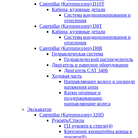
Caterpillar (Катерпиллер) D10T
Кабина, кузовные детали
Система кондиционирования и
отопления
Caterpillar (Катерпиллер) D8T
Кабина, кузовные детали
Система кондиционирования и
отопления
Caterpillar (Катерпиллер) D8R
Гидравлическая система
Гидравлический распределитель
Двигатель и навесное оборудование
Двигатель CAT 3406
Ходовая часть
Направляющее колесо и цилиндр
натяжения цепи
Катки опорные и
поддерживающие,
направляющие колеса
Экскаватор
Caterpillar (Катерпиллер) 320D
Рукоять/Стрела
ГЦ рукояти к стреле(4)
Крепление кронштейна ковша к
рукояти(8)