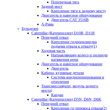
Поперечная тяга
Задний мост
Крепление тяги к заднему мосту
Двигатель и навесное оборудование
Двигатель CAT 3516B
А-Рама
Бульдозер
Caterpillar (Катерпиллер) D10R, D11R
Передний отвал
Крепление гидроцилиндра
подъема отвала к отвалу(1)
Ходовая часть
Направляющее колесо и цилиндр
натяжения цепи
Двигатель и навесное оборудование
Двигатель
Кабина, кузовные детали
Система кондиционирования и
отопления
Трансмиссия(кпп, модуль заднего
моста)
Кардан
Caterpillar (Катерпиллер) D5N, D6N, D6K
Передний отвал
Крепление гц перекоса отвала(2)