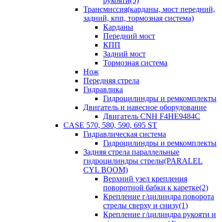
рукояти(5)
Трансмиссия(карданы, мост передний,
задний, кпп, тормозная система)
Карданы
Передний мост
КПП
Задний мост
Тормозная система
Нож
Передняя стрела
Гидравлика
Гидроцилиндры и ремкомплекты
Двигатель и навесное оборудование
Двигатель CNH F4HE9484C
CASE 570, 580, 590, 695 ST
Гидравлическая система
Гидроцилиндры и ремкомплекты
Задняя стрела параллельные
гидроцилиндры стрелы(PARALEL
CYL BOOM)
Верхний узел крепления
поворотной бабки к каретке(2)
Крепление г/цилиндра поворота
стрелы сверху и снизу(1)
Крепление г/цилиндра рукояти и