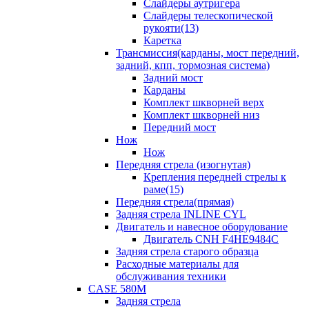
Слайдеры аутригера
Слайдеры телескопической
рукояти(13)
Каретка
Трансмиссия(карданы, мост передний,
задний, кпп, тормозная система)
Задний мост
Карданы
Комплект шкворней верх
Комплект шкворней низ
Передний мост
Нож
Нож
Передняя стрела (изогнутая)
Крепления передней стрелы к
раме(15)
Передняя стрела(прямая)
Задняя стрела INLINE CYL
Двигатель и навесное оборудование
Двигатель CNH F4HE9484C
Задняя стрела старого образца
Расходные материалы для
обслуживания техники
CASE 580M
Задняя стрела