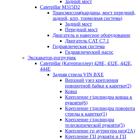
Задний мост
Caterpillar M315D2
Трансмиссия(карданы, мост передний,
задний, кпп, тормозная система)
Задний мост
Передний мост
Двигатель и навесное оборудование
Двигатель CAT C7.1
Гидравлическая система
Гидравлический насос
Экскаватор-погрузчик
Caterpillar (Катерпиллер) 428E, 432E, 442E,
444E
Задняя стрела VIN BXE
Верхний узел крепления
поворотной бабки к каретке(2)
Ковш
Крепление г/цилиндра ковша к
рукояти(6)
Крепление г/цилиндра поворота
стрелы к каретке(1)
Крепление г/цилиндра
телескопической рукояти(5)
Крепление гц аутригера низ(2А)
Крепление ГЦ рукояти и ГЦ