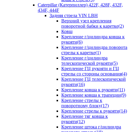
Caterpillar (Катерпиллер) 422F, 428F, 432F,
434F, 444F
Задняя стрела VIN LBH
Верхний узел крепления
поворотной бабки к каретке(2)
Ковш
Крепление г/цилиндра ковша к
рукояти(6)
Крепление г/цилиндра поворота
стрелы к каретке(1)
Крепление г/цилиндра
телескопической рукояти(5)
Крепление ГЦ рукояти и ГЦ
стрелы со стороны основания(4)
Крепление ГЦ телескопической
рукояти(16)
Крепление ковша к рукояти(11)
Крепление ковша к трапеции(9)
Крепление стрелы к
поворотному блоку(17)
Крепление стрелы к рукояти(14)
Крепление тяг ковша к
рукояти(12)
Крепление штока г/цилиндра