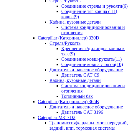
Стрела/Рукоять
Соединение стрелы и рукояти(6)
Соединение тяг ковша с ГЦ
ковша(9)
Кабина, кузовные детали
Система кондиционирования и
отопления
Caterpillar (Катерпиллер) 330D
Стрела/Рукоять
Крепления г/цилиндра ковша к
тяге(9)
Соединение ковш-рукоять(11)
Соединение ковша с тягой(10)
Двигатель и навесное оборудование
Двигатель CAT C9
Кабина, кузовные детали
Система кондиционирования и
отопления
Топливный бак
Caterpillar (Катерпиллер) 365B
Двигатель и навесное оборудование
Двигатель CAT 3196
Caterpillar M317D2
Трансмиссия(карданы, мост передний,
задний, кпп, тормозная система)