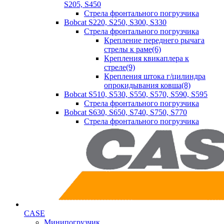
S205, S450
Стрела фронтального погрузчика
Bobcat S220, S250, S300, S330
Стрела фронтального погрузчика
Крепление переднего рычага
стрелы к раме(6)
Крепления квикаплера к
стреле(9)
Крепления штока г/цилиндра
опрокидывания ковша(8)
Bobcat S510, S530, S550, S570, S590, S595
Стрела фронтального погрузчика
Bobcat S630, S650, S740, S750, S770
Стрела фронтального погрузчика
CASE
Минипогрузчик