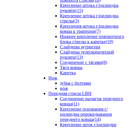
поворота стрелы(18)
Крепление штока г/цилиндра
рукояти(15)
Крепление штока г/цилиндра
стрелы(3)
Крепления штока г/цилиндра
ковша к трапеции(7)
Нижнее крепление поворотного
блока стрелы к каретке(19)
Слайдеры аутригера
Слайдеры телескопической
рукояти(13)
Соединение с тягами(8)
Тяги ковша
Каретка
Нож
зубья с болтами
нож
Передняя стрела LBH
Cоединение рычагов переднего
ковша(11)
Крепление основания г/
цилиндра опрокидывания
переднего ковша(14)
Крепление шток г/цилиндра