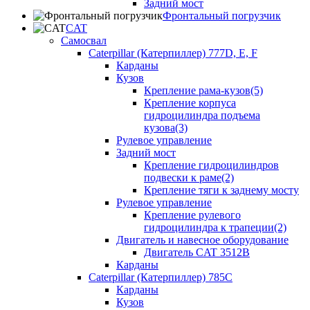
Задний мост
Фронтальный погрузчик
CAT
Самосвал
Caterpillar (Катерпиллер) 777D, E, F
Карданы
Кузов
Крепление рама-кузов(5)
Крепление корпуса
гидроцилиндра подъема
кузова(3)
Рулевое управление
Задний мост
Крепление гидроцилиндров
подвески к раме(2)
Крепление тяги к заднему мосту
Рулевое управление
Крепление рулевого
гидроцилиндра к трапеции(2)
Двигатель и навесное оборудование
Двигатель CAT 3512B
Карданы
Caterpillar (Катерпиллер) 785C
Карданы
Кузов