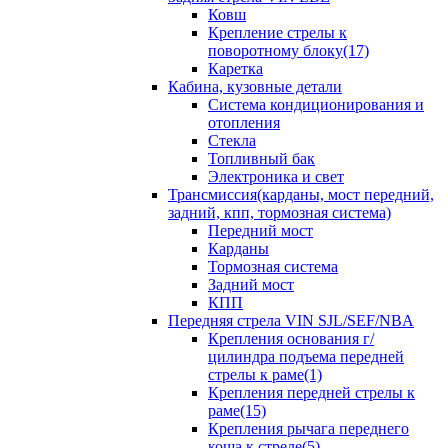
Ковш
Крепление стрелы к
поворотному блоку(17)
Каретка
Кабина, кузовные детали
Система кондиционирования и
отопления
Стекла
Топливный бак
Электроника и свет
Трансмиссия(карданы, мост передний,
задний, кпп, тормозная система)
Передний мост
Карданы
Тормозная система
Задний мост
КПП
Передняя стрела VIN SJL/SEF/NBA
Крепления основания г/
цилиндра подъема передней
стрелы к раме(1)
Крепления передней стрелы к
раме(15)
Крепления рычага переднего
коша к стреле(5)