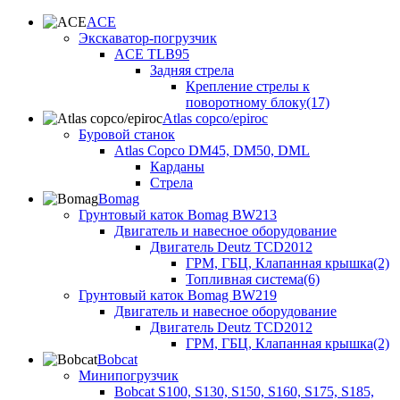
ACE
Экскаватор-погрузчик
ACE TLB95
Задняя стрела
Крепление стрелы к
поворотному блоку(17)
Atlas copco/epiroc
Буровой станок
Atlas Copco DM45, DM50, DML
Карданы
Стрела
Bomag
Грунтовый каток Bomag BW213
Двигатель и навесное оборудование
Двигатель Deutz TCD2012
ГРМ, ГБЦ, Клапанная крышка(2)
Топливная система(6)
Грунтовый каток Bomag BW219
Двигатель и навесное оборудование
Двигатель Deutz TCD2012
ГРМ, ГБЦ, Клапанная крышка(2)
Bobcat
Минипогрузчик
Bobcat S100, S130, S150, S160, S175, S185,