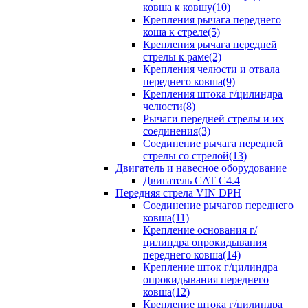
ковша к ковшу(10)
Крепления рычага переднего
коша к стреле(5)
Крепления рычага передней
стрелы к раме(2)
Крепления челюсти и отвала
переднего ковша(9)
Крепления штока г/цилиндра
челюсти(8)
Рычаги передней стрелы и их
соединения(3)
Соединение рычага передней
стрелы со стрелой(13)
Двигатель и навесное оборудование
Двигатель CAT C4.4
Передняя стрела VIN DPH
Cоединение рычагов переднего
ковша(11)
Крепление основания г/
цилиндра опрокидывания
переднего ковша(14)
Крепление шток г/цилиндра
опрокидывания переднего
ковша(12)
Крепление штока г/цилиндра