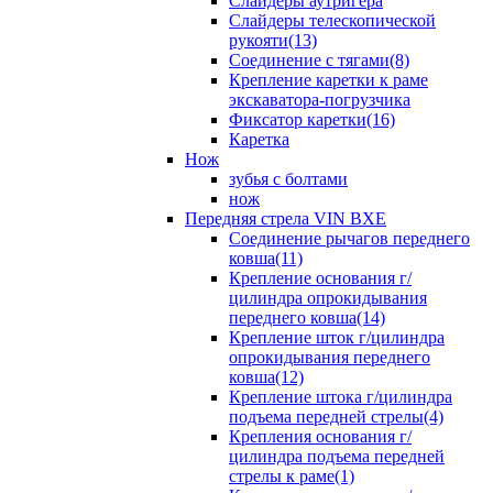
Слайдеры аутригера
Слайдеры телескопической
рукояти(13)
Соединение с тягами(8)
Крепление каретки к раме
экскаватора-погрузчика
Фиксатор каретки(16)
Каретка
Нож
зубья с болтами
нож
Передняя стрела VIN BXE
Cоединение рычагов переднего
ковша(11)
Крепление основания г/
цилиндра опрокидывания
переднего ковша(14)
Крепление шток г/цилиндра
опрокидывания переднего
ковша(12)
Крепление штока г/цилиндра
подъема передней стрелы(4)
Крепления основания г/
цилиндра подъема передней
стрелы к раме(1)