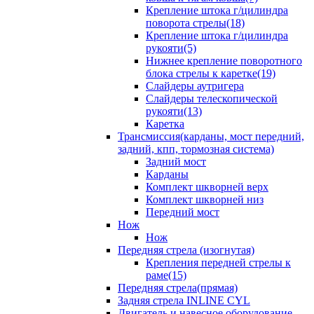
Крепление штока г/цилиндра
поворота стрелы(18)
Крепление штока г/цилиндра
рукояти(5)
Нижнее крепление поворотного
блока стрелы к каретке(19)
Слайдеры аутригера
Слайдеры телескопической
рукояти(13)
Каретка
Трансмиссия(карданы, мост передний,
задний, кпп, тормозная система)
Задний мост
Карданы
Комплект шкворней верх
Комплект шкворней низ
Передний мост
Нож
Нож
Передняя стрела (изогнутая)
Крепления передней стрелы к
раме(15)
Передняя стрела(прямая)
Задняя стрела INLINE CYL
Двигатель и навесное оборудование