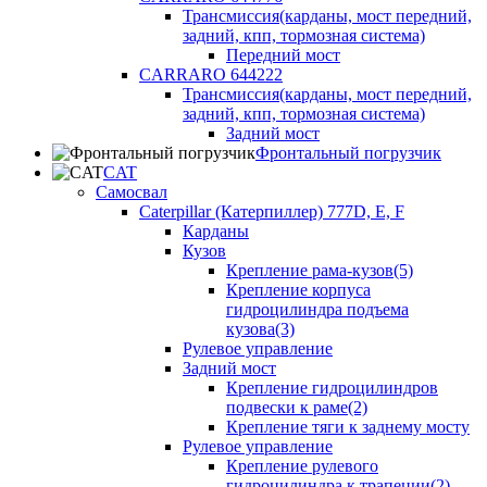
Трансмиссия(карданы, мост передний,
задний, кпп, тормозная система)
Передний мост
CARRARO 644222
Трансмиссия(карданы, мост передний,
задний, кпп, тормозная система)
Задний мост
Фронтальный погрузчик
CAT
Самосвал
Caterpillar (Катерпиллер) 777D, E, F
Карданы
Кузов
Крепление рама-кузов(5)
Крепление корпуса
гидроцилиндра подъема
кузова(3)
Рулевое управление
Задний мост
Крепление гидроцилиндров
подвески к раме(2)
Крепление тяги к заднему мосту
Рулевое управление
Крепление рулевого
гидроцилиндра к трапеции(2)