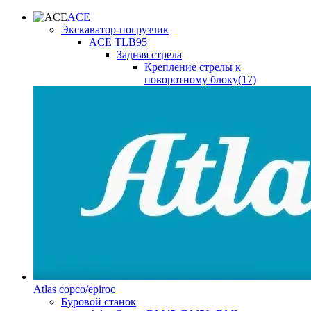
ACE
Экскаватор-погрузчик
ACE TLB95
Задняя стрела
Крепление стрелы к
поворотному блоку(17)
Atlas copco/epiroc
Буровой станок