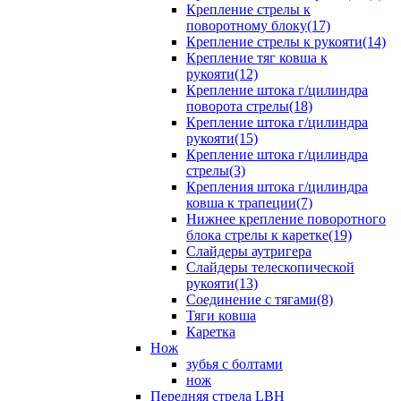
Крепление стрелы к
поворотному блоку(17)
Крепление стрелы к рукояти(14)
Крепление тяг ковша к
рукояти(12)
Крепление штока г/цилиндра
поворота стрелы(18)
Крепление штока г/цилиндра
рукояти(15)
Крепление штока г/цилиндра
стрелы(3)
Крепления штока г/цилиндра
ковша к трапеции(7)
Нижнее крепление поворотного
блока стрелы к каретке(19)
Слайдеры аутригера
Слайдеры телескопической
рукояти(13)
Соединение с тягами(8)
Тяги ковша
Каретка
Нож
зубья с болтами
нож
Передняя стрела LBH