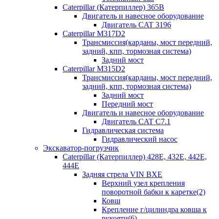
Caterpillar (Катерпиллер) 365B
Двигатель и навесное оборудование
Двигатель CAT 3196
Caterpillar M317D2
Трансмиссия(карданы, мост передний,
задний, кпп, тормозная система)
Задний мост
Caterpillar M315D2
Трансмиссия(карданы, мост передний,
задний, кпп, тормозная система)
Задний мост
Передний мост
Двигатель и навесное оборудование
Двигатель CAT C7.1
Гидравлическая система
Гидравлический насос
Экскаватор-погрузчик
Caterpillar (Катерпиллер) 428E, 432E, 442E,
444E
Задняя стрела VIN BXE
Верхний узел крепления
поворотной бабки к каретке(2)
Ковш
Крепление г/цилиндра ковша к
рукояти(6)