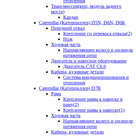
отопления
Трансмиссия(кпп, модуль заднего
моста)
Кардан
Caterpillar (Катерпиллер) D5N, D6N, D6K
Передний отвал
Крепление гц перекоса отвала(2)
Нож
Ходовая часть
Направляющее колесо и цилиндр
натяжения цепи
Двигатель и навесное оборудование
Двигатель CAT C6.6
Кабина, кузовные детали
Система кондиционирования и
отопления
Caterpillar (Катерпиллер) D7R
Рама
Крепление рамы к навеске в
раму(2)
Крепление рамы к навеске(1)
Ходовая часть
Направляющее колесо и цилиндр
натяжения цепи
Кабина, кузовные детали