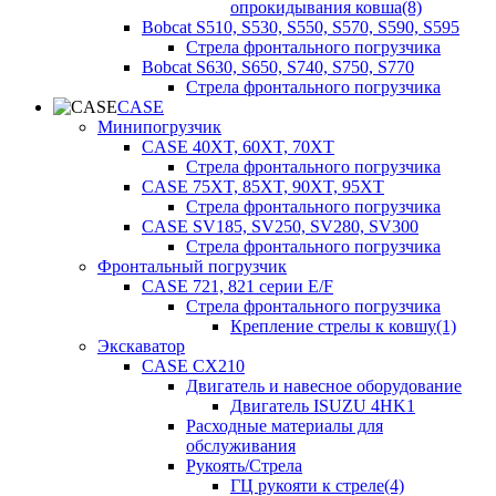
опрокидывания ковша(8)
Bobcat S510, S530, S550, S570, S590, S595
Стрела фронтального погрузчика
Bobcat S630, S650, S740, S750, S770
Стрела фронтального погрузчика
CASE
Минипогрузчик
CASE 40XT, 60XT, 70XT
Стрела фронтального погрузчика
CASE 75XT, 85XT, 90XT, 95XT
Стрела фронтального погрузчика
CASE SV185, SV250, SV280, SV300
Стрела фронтального погрузчика
Фронтальный погрузчик
CASE 721, 821 серии E/F
Стрела фронтального погрузчика
Крепление стрелы к ковшу(1)
Экскаватор
CASE CX210
Двигатель и навесное оборудование
Двигатель ISUZU 4HK1
Расходные материалы для
обслуживания
Рукоять/Стрела
ГЦ рукояти к стреле(4)