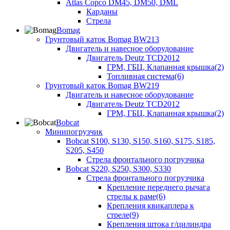
Atlas Copco DM45, DM50, DML
Карданы
Стрела
Bomag
Грунтовый каток Bomag BW213
Двигатель и навесное оборудование
Двигатель Deutz TCD2012
ГРМ, ГБЦ, Клапанная крышка(2)
Топливная система(6)
Грунтовый каток Bomag BW219
Двигатель и навесное оборудование
Двигатель Deutz TCD2012
ГРМ, ГБЦ, Клапанная крышка(2)
Bobcat
Минипогрузчик
Bobcat S100, S130, S150, S160, S175, S185,
S205, S450
Стрела фронтального погрузчика
Bobcat S220, S250, S300, S330
Стрела фронтального погрузчика
Крепление переднего рычага
стрелы к раме(6)
Крепления квикаплера к
стреле(9)
Крепления штока г/цилиндра