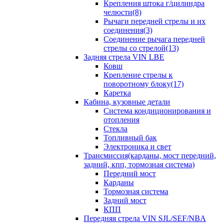
Крепления штока г/цилиндра
челюсти(8)
Рычаги передней стрелы и их
соединения(3)
Соединение рычага передней
стрелы со стрелой(13)
Задняя стрела VIN LBE
Ковш
Крепление стрелы к
поворотному блоку(17)
Каретка
Кабина, кузовные детали
Система кондиционирования и
отопления
Стекла
Топливный бак
Электроника и свет
Трансмиссия(карданы, мост передний,
задний, кпп, тормозная система)
Передний мост
Карданы
Тормозная система
Задний мост
КПП
Передняя стрела VIN SJL/SEF/NBA