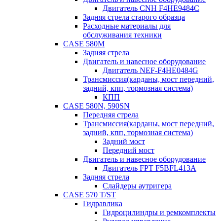
Двигатель CNH F4HE9484C
Задняя стрела старого образца
Расходные материалы для
обслуживания техники
CASE 580M
Задняя стрела
Двигатель и навесное оборудование
Двигатель NEF-F4HE0484G
Трансмиссия(карданы, мост передний,
задний, кпп, тормозная система)
КПП
CASE 580N, 590SN
Передняя стрела
Трансмиссия(карданы, мост передний,
задний, кпп, тормозная система)
Задний мост
Передний мост
Двигатель и навесное оборудование
Двигатель FPT F5BFL413A
Задняя стрела
Слайдеры аутригера
CASE 570 T/ST
Гидравлика
Гидроцилиндры и ремкомплекты