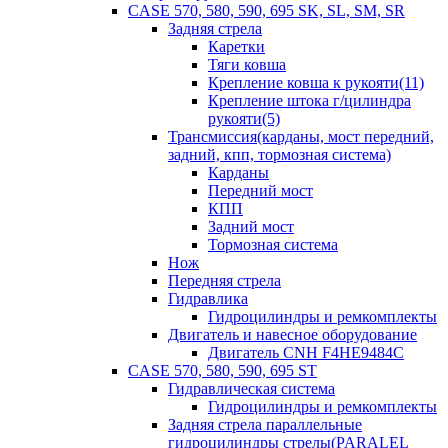
CASE 570, 580, 590, 695 SK, SL, SM, SR
Задняя стрела
Каретки
Тяги ковша
Крепление ковша к рукояти(11)
Крепление штока г/цилиндра
рукояти(5)
Трансмиссия(карданы, мост передний,
задний, кпп, тормозная система)
Карданы
Передний мост
КПП
Задний мост
Тормозная система
Нож
Передняя стрела
Гидравлика
Гидроцилиндры и ремкомплекты
Двигатель и навесное оборудование
Двигатель CNH F4HE9484C
CASE 570, 580, 590, 695 ST
Гидравлическая система
Гидроцилиндры и ремкомплекты
Задняя стрела параллельные
гидроцилиндры стрелы(PARALEL