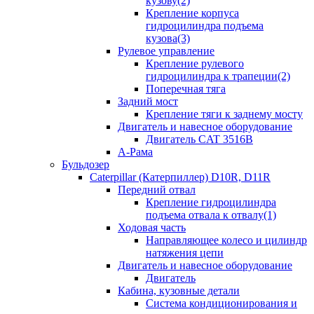
кузову(2)
Крепление корпуса
гидроцилиндра подъема
кузова(3)
Рулевое управление
Крепление рулевого
гидроцилиндра к трапеции(2)
Поперечная тяга
Задний мост
Крепление тяги к заднему мосту
Двигатель и навесное оборудование
Двигатель CAT 3516B
А-Рама
Бульдозер
Caterpillar (Катерпиллер) D10R, D11R
Передний отвал
Крепление гидроцилиндра
подъема отвала к отвалу(1)
Ходовая часть
Направляющее колесо и цилиндр
натяжения цепи
Двигатель и навесное оборудование
Двигатель
Кабина, кузовные детали
Система кондиционирования и