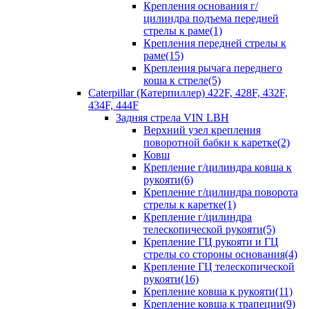
Крепления основания г/
цилиндра подъема передней
стрелы к раме(1)
Крепления передней стрелы к
раме(15)
Крепления рычага переднего
коша к стреле(5)
Caterpillar (Катерпиллер) 422F, 428F, 432F,
434F, 444F
Задняя стрела VIN LBH
Верхний узел крепления
поворотной бабки к каретке(2)
Ковш
Крепление г/цилиндра ковша к
рукояти(6)
Крепление г/цилиндра поворота
стрелы к каретке(1)
Крепление г/цилиндра
телескопической рукояти(5)
Крепление ГЦ рукояти и ГЦ
стрелы со стороны основания(4)
Крепление ГЦ телескопической
рукояти(16)
Крепление ковша к рукояти(11)
Крепление ковша к трапеции(9)