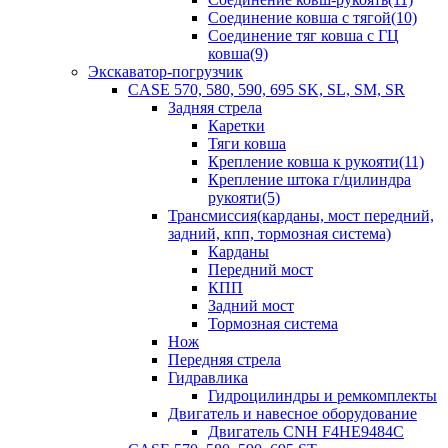
Соединение ковша с тягой(10)
Соединение тяг ковша с ГЦ
ковша(9)
Экскаватор-погрузчик
CASE 570, 580, 590, 695 SK, SL, SM, SR
Задняя стрела
Каретки
Тяги ковша
Крепление ковша к рукояти(11)
Крепление штока г/цилиндра
рукояти(5)
Трансмиссия(карданы, мост передний,
задний, кпп, тормозная система)
Карданы
Передний мост
КПП
Задний мост
Тормозная система
Нож
Передняя стрела
Гидравлика
Гидроцилиндры и ремкомплекты
Двигатель и навесное оборудование
Двигатель CNH F4HE9484C