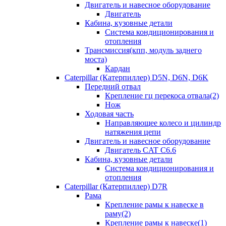
Двигатель и навесное оборудование
Двигатель
Кабина, кузовные детали
Система кондиционирования и
отопления
Трансмиссия(кпп, модуль заднего
моста)
Кардан
Caterpillar (Катерпиллер) D5N, D6N, D6K
Передний отвал
Крепление гц перекоса отвала(2)
Нож
Ходовая часть
Направляющее колесо и цилиндр
натяжения цепи
Двигатель и навесное оборудование
Двигатель CAT C6.6
Кабина, кузовные детали
Система кондиционирования и
отопления
Caterpillar (Катерпиллер) D7R
Рама
Крепление рамы к навеске в
раму(2)
Крепление рамы к навеске(1)