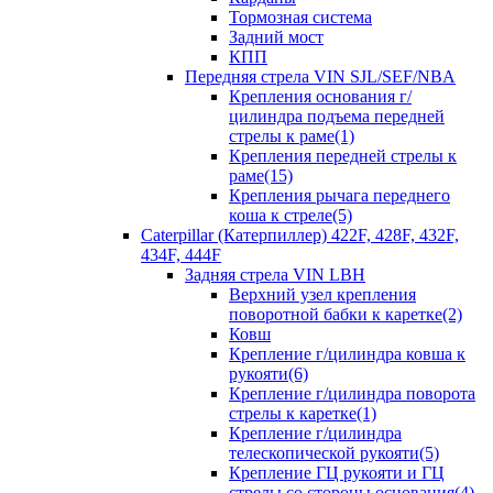
Тормозная система
Задний мост
КПП
Передняя стрела VIN SJL/SEF/NBA
Крепления основания г/
цилиндра подъема передней
стрелы к раме(1)
Крепления передней стрелы к
раме(15)
Крепления рычага переднего
коша к стреле(5)
Caterpillar (Катерпиллер) 422F, 428F, 432F,
434F, 444F
Задняя стрела VIN LBH
Верхний узел крепления
поворотной бабки к каретке(2)
Ковш
Крепление г/цилиндра ковша к
рукояти(6)
Крепление г/цилиндра поворота
стрелы к каретке(1)
Крепление г/цилиндра
телескопической рукояти(5)
Крепление ГЦ рукояти и ГЦ
стрелы со стороны основания(4)