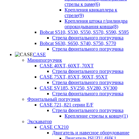
стрелы к раме(6)
Крепления квикаплера к
стреле(9)
Крепления штока г/цилиндра
опрокидывания ковша(8)
Bobcat S510, S530, S550, S570, S590, S595
Стрела фронтального погрузчика
Bobcat S630, S650, S740, S750, S770
Стрела фронтального погрузчика
CASE
Минипогрузчик
CASE 40XT, 60XT, 70XT
Стрела фронтального погрузчика
CASE 75XT, 85XT, 90XT, 95XT
Стрела фронтального погрузчика
CASE SV185, SV250, SV280, SV300
Стрела фронтального погрузчика
Фронтальный погрузчик
CASE 721, 821 серии E/F
Стрела фронтального погрузчика
Крепление стрелы к ковшу(1)
Экскаватор
CASE CX210
Двигатель и навесное оборудование
Двигатель ISUZU 4HK1