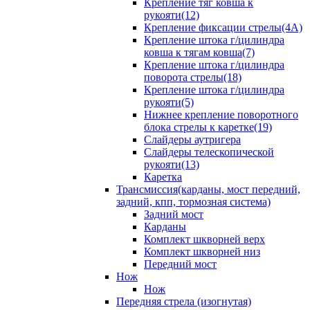
Крепление тяг ковша к
рукояти(12)
Крепление фиксации стрелы(4A)
Крепление штока г/цилиндра
ковша к тягам ковша(7)
Крепление штока г/цилиндра
поворота стрелы(18)
Крепление штока г/цилиндра
рукояти(5)
Нижнее крепление поворотного
блока стрелы к каретке(19)
Слайдеры аутригера
Слайдеры телескопической
рукояти(13)
Каретка
Трансмиссия(карданы, мост передний,
задний, кпп, тормозная система)
Задний мост
Карданы
Комплект шкворней верх
Комплект шкворней низ
Передний мост
Нож
Нож
Передняя стрела (изогнутая)