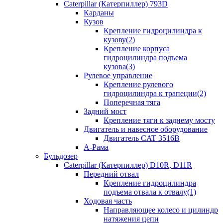
Caterpillar (Катерпиллер) 793D
Карданы
Кузов
Крепление гидроцилиндра к
кузову(2)
Крепление корпуса
гидроцилиндра подъема
кузова(3)
Рулевое управление
Крепление рулевого
гидроцилиндра к трапеции(2)
Поперечная тяга
Задний мост
Крепление тяги к заднему мосту
Двигатель и навесное оборудование
Двигатель CAT 3516B
А-Рама
Бульдозер
Caterpillar (Катерпиллер) D10R, D11R
Передний отвал
Крепление гидроцилиндра
подъема отвала к отвалу(1)
Ходовая часть
Направляющее колесо и цилиндр
натяжения цепи