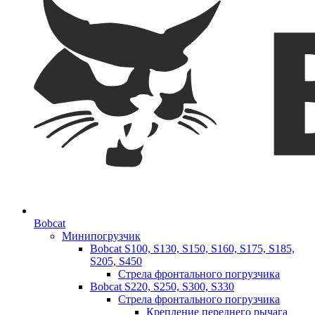
Bobcat
Минипогрузчик
Bobcat S100, S130, S150, S160, S175, S185,
S205, S450
Стрела фронтального погрузчика
Bobcat S220, S250, S300, S330
Стрела фронтального погрузчика
Крепление переднего рычага