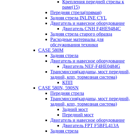
Крепления передней стрелы к
раме(15)
Передняя стрела(прямая)
Задняя стрела INLINE CYL
Двигатель и навесное оборудование
Двигатель CNH F4HE9484C
Задняя стрела старого образца
Расходные материалы для
обслуживания техники
CASE 580M
Задняя стрела
Двигатель и навесное оборудование
Двигатель NEF-F4HE0484G
Трансмиссия(карданы, мост передний,
задний, кпп, тормозная система)
КПП
CASE 580N, 590SN
Передняя стрела
Трансмиссия(карданы, мост передний,
задний, кпп, тормозная система)
Задний мост
Передний мост
Двигатель и навесное оборудование
Двигатель FPT F5BFL413A
Задняя стрела