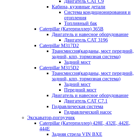
Двигатель CAT C9
Кабина, кузовные детали
Система кондиционирования и
отопления
Топливный бак
Caterpillar (Катерпиллер) 365B
Двигатель и навесное оборудование
Двигатель CAT 3196
Caterpillar M317D2
Трансмиссия(карданы, мост передний,
задний, кпп, тормозная система)
Задний мост
Caterpillar M315D2
Трансмиссия(карданы, мост передний,
задний, кпп, тормозная система)
Задний мост
Передний мост
Двигатель и навесное оборудование
Двигатель CAT C7.1
Гидравлическая система
Гидравлический насос
Экскаватор-погрузчик
Caterpillar (Катерпиллер) 428E, 432E, 442E,
444E
Задняя стрела VIN BXE