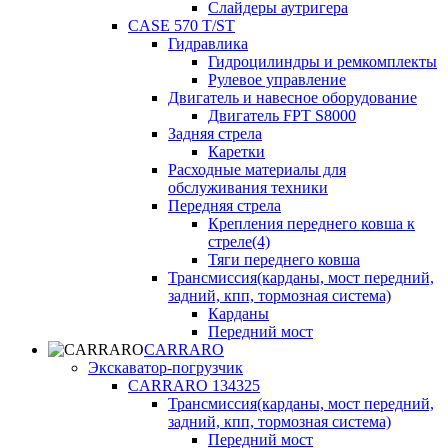
Слайдеры аутригера
CASE 570 T/ST
Гидравлика
Гидроцилиндры и ремкомплекты
Рулевое управление
Двигатель и навесное оборудование
Двигатель FPT S8000
Задняя стрела
Каретки
Расходные материалы для
обслуживания техники
Передняя стрела
Крепления переднего ковша к
стреле(4)
Тяги переднего ковша
Трансмиссия(карданы, мост передний,
задний, кпп, тормозная система)
Карданы
Передний мост
CARRARO
Экскаватор-погрузчик
CARRARO 134325
Трансмиссия(карданы, мост передний,
задний, кпп, тормозная система)
Передний мост