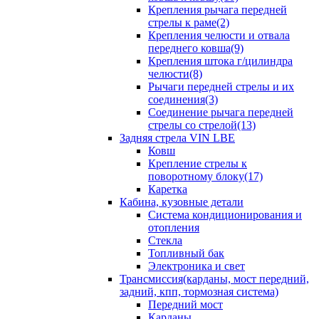
Крепления рычага передней
стрелы к раме(2)
Крепления челюсти и отвала
переднего ковша(9)
Крепления штока г/цилиндра
челюсти(8)
Рычаги передней стрелы и их
соединения(3)
Соединение рычага передней
стрелы со стрелой(13)
Задняя стрела VIN LBE
Ковш
Крепление стрелы к
поворотному блоку(17)
Каретка
Кабина, кузовные детали
Система кондиционирования и
отопления
Стекла
Топливный бак
Электроника и свет
Трансмиссия(карданы, мост передний,
задний, кпп, тормозная система)
Передний мост
Карданы