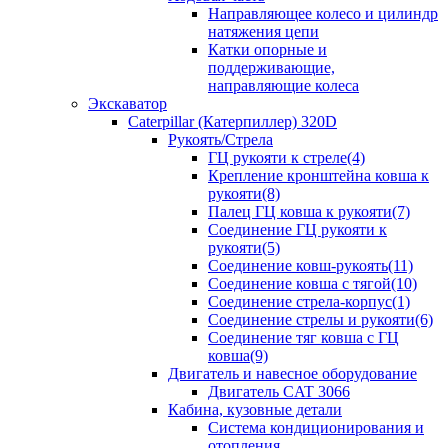
Направляющее колесо и цилиндр
натяжения цепи
Катки опорные и
поддерживающие,
направляющие колеса
Экскаватор
Caterpillar (Катерпиллер) 320D
Рукоять/Стрела
ГЦ рукояти к стреле(4)
Крепление кронштейна ковша к
рукояти(8)
Палец ГЦ ковша к рукояти(7)
Соединение ГЦ рукояти к
рукояти(5)
Соединение ковш-рукоять(11)
Соединение ковша с тягой(10)
Соединение стрела-корпус(1)
Соединение стрелы и рукояти(6)
Соединение тяг ковша с ГЦ
ковша(9)
Двигатель и навесное оборудование
Двигатель CAT 3066
Кабина, кузовные детали
Система кондиционирования и
отопления