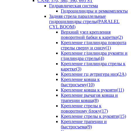
CASE 570, 580, 590, 695 ST
Гидравлическая система
Гидроцилиндры и ремкомплекты
Задняя стрела параллельные
гидроцилиндры стрелы(PARALEL
CYL BOOM)
Верхний узел крепления
поворотной бабки к каретке(2)
Крепление г/цилиндра поворота
стрелы сверху и снизу(1)
Крепление г/цилиндра рукояти и
г/цилиндра стрелы(4)
Крепление г/цилиндра стрелы к
каретке(3)
Крепление гц аутригера низ(2А)
Крепление ковша к
быстросъему(10)
Крепление ковша к рукояти(11)
Крепление рычагов ковша и
трапеции ковша(8)
Крепление стрелы к
поворотному блоку(17)
Крепление стрелы к рукояти(15)
Крепление трапеции и
быстросъема(9)