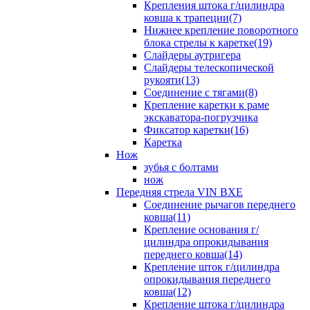
Крепления штока г/цилиндра
ковша к трапеции(7)
Нижнее крепление поворотного
блока стрелы к каретке(19)
Слайдеры аутригера
Слайдеры телескопической
рукояти(13)
Соединение с тягами(8)
Крепление каретки к раме
экскаватора-погрузчика
Фиксатор каретки(16)
Каретка
Нож
зубья с болтами
нож
Передняя стрела VIN BXE
Cоединение рычагов переднего
ковша(11)
Крепление основания г/
цилиндра опрокидывания
переднего ковша(14)
Крепление шток г/цилиндра
опрокидывания переднего
ковша(12)
Крепление штока г/цилиндра