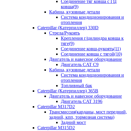
Соединение тяг ковша с ГЦ
ковша(9)
Кабина, кузовные детали
Система кондиционирования и
отопления
Caterpillar (Катерпиллер) 330D
Стрела/Рукоять
Крепления г/цилиндра ковша к
тяге(9)
Соединение ковш-рукоять(11)
Соединение ковша с тягой(10)
Двигатель и навесное оборудование
Двигатель CAT C9
Кабина, кузовные детали
Система кондиционирования и
отопления
Топливный бак
Caterpillar (Катерпиллер) 365B
Двигатель и навесное оборудование
Двигатель CAT 3196
Caterpillar M317D2
Трансмиссия(карданы, мост передний,
задний, кпп, тормозная система)
Задний мост
Caterpillar M315D2