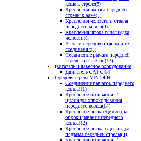
коша к стреле(5)
Крепления рычага передней
стрелы к раме(2)
Крепления челюсти и отвала
переднего ковша(9)
Крепления штока г/цилиндра
челюсти(8)
Рычаги передней стрелы и их
соединения(3)
Соединение рычага передней
стрелы со стрелой(13)
Двигатель и навесное оборудование
Двигатель CAT C4.4
Передняя стрела VIN DPH
Cоединение рычагов переднего
ковша(11)
Крепление основания г/
цилиндра опрокидывания
переднего ковша(14)
Крепление шток г/цилиндра
опрокидывания переднего
ковша(12)
Крепление штока г/цилиндра
подъема передней стрелы(4)
Крепления основания г/