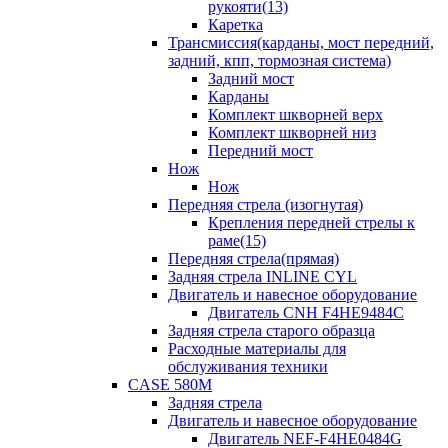
рукояти(13)
Каретка
Трансмиссия(карданы, мост передний,
задний, кпп, тормозная система)
Задний мост
Карданы
Комплект шкворней верх
Комплект шкворней низ
Передний мост
Нож
Нож
Передняя стрела (изогнутая)
Крепления передней стрелы к
раме(15)
Передняя стрела(прямая)
Задняя стрела INLINE CYL
Двигатель и навесное оборудование
Двигатель CNH F4HE9484C
Задняя стрела старого образца
Расходные материалы для
обслуживания техники
CASE 580M
Задняя стрела
Двигатель и навесное оборудование
Двигатель NEF-F4HE0484G