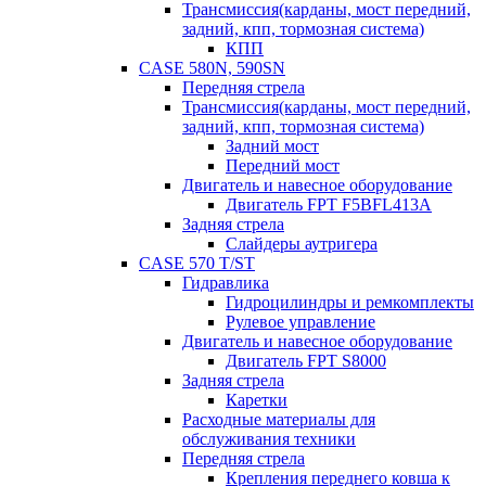
Трансмиссия(карданы, мост передний,
задний, кпп, тормозная система)
КПП
CASE 580N, 590SN
Передняя стрела
Трансмиссия(карданы, мост передний,
задний, кпп, тормозная система)
Задний мост
Передний мост
Двигатель и навесное оборудование
Двигатель FPT F5BFL413A
Задняя стрела
Слайдеры аутригера
CASE 570 T/ST
Гидравлика
Гидроцилиндры и ремкомплекты
Рулевое управление
Двигатель и навесное оборудование
Двигатель FPT S8000
Задняя стрела
Каретки
Расходные материалы для
обслуживания техники
Передняя стрела
Крепления переднего ковша к