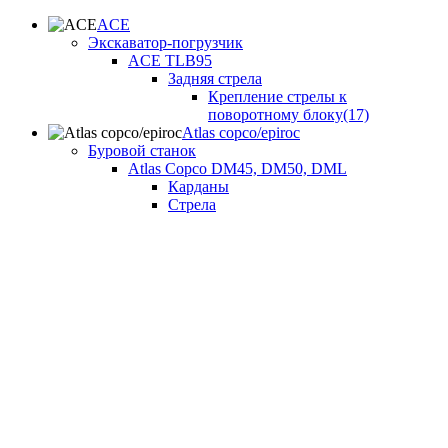
ACE
Экскаватор-погрузчик
ACE TLB95
Задняя стрела
Крепление стрелы к
поворотному блоку(17)
Atlas copco/epiroc
Буровой станок
Atlas Copco DM45, DM50, DML
Карданы
Стрела