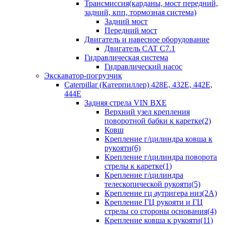
Трансмиссия(карданы, мост передний,
задний, кпп, тормозная система)
Задний мост
Передний мост
Двигатель и навесное оборудование
Двигатель CAT C7.1
Гидравлическая система
Гидравлический насос
Экскаватор-погрузчик
Caterpillar (Катерпиллер) 428E, 432E, 442E,
444E
Задняя стрела VIN BXE
Верхний узел крепления
поворотной бабки к каретке(2)
Ковш
Крепление г/цилиндра ковша к
рукояти(6)
Крепление г/цилиндра поворота
стрелы к каретке(1)
Крепление г/цилиндра
телескопической рукояти(5)
Крепление гц аутригера низ(2А)
Крепление ГЦ рукояти и ГЦ
стрелы со стороны основания(4)
Крепление ковша к рукояти(11)