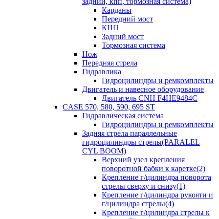
задний, кпп, тормозная система)
Карданы
Передний мост
КПП
Задний мост
Тормозная система
Нож
Передняя стрела
Гидравлика
Гидроцилиндры и ремкомплекты
Двигатель и навесное оборудование
Двигатель CNH F4HE9484C
CASE 570, 580, 590, 695 ST
Гидравлическая система
Гидроцилиндры и ремкомплекты
Задняя стрела параллельные
гидроцилиндры стрелы(PARALEL
CYL BOOM)
Верхний узел крепления
поворотной бабки к каретке(2)
Крепление г/цилиндра поворота
стрелы сверху и снизу(1)
Крепление г/цилиндра рукояти и
г/цилиндра стрелы(4)
Крепление г/цилиндра стрелы к