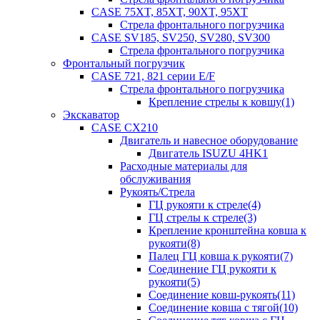
CASE 75XT, 85XT, 90XT, 95XT
Стрела фронтального погрузчика
CASE SV185, SV250, SV280, SV300
Стрела фронтального погрузчика
Фронтальный погрузчик
CASE 721, 821 серии E/F
Стрела фронтального погрузчика
Крепление стрелы к ковшу(1)
Экскаватор
CASE CX210
Двигатель и навесное оборудование
Двигатель ISUZU 4HK1
Расходные материалы для
обслуживания
Рукоять/Стрела
ГЦ рукояти к стреле(4)
ГЦ стрелы к стреле(3)
Крепление кронштейна ковша к
рукояти(8)
Палец ГЦ ковша к рукояти(7)
Соединение ГЦ рукояти к
рукояти(5)
Соединение ковш-рукоять(11)
Соединение ковша с тягой(10)