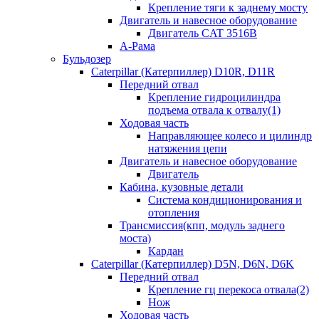
Крепление тяги к заднему мосту
Двигатель и навесное оборудование
Двигатель CAT 3516B
А-Рама
Бульдозер
Caterpillar (Катерпиллер) D10R, D11R
Передний отвал
Крепление гидроцилиндра
подъема отвала к отвалу(1)
Ходовая часть
Направляющее колесо и цилиндр
натяжения цепи
Двигатель и навесное оборудование
Двигатель
Кабина, кузовные детали
Система кондиционирования и
отопления
Трансмиссия(кпп, модуль заднего
моста)
Кардан
Caterpillar (Катерпиллер) D5N, D6N, D6K
Передний отвал
Крепление гц перекоса отвала(2)
Нож
Ходовая часть