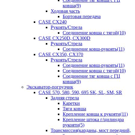
Соединение тяг ковша с ГЦ
ковша(9)
Ходовая часть
Бортовая передача
CASE CX240
Рукоять/Стрела
Соединение ковша с тягой(10)
CASE CX250D, CX300D
Рукоять/Стрела
Соединение ковш-рукоять(11)
CASE CX350, CX370
Рукоять/Стрела
Соединение ковш-рукоять(11)
Соединение ковша с тягой(10)
Соединение тяг ковша с ГЦ
ковша(9)
Экскаватор-погрузчик
CASE 570, 580, 590, 695 SK, SL, SM, SR
Задняя стрела
Каретки
Тяги ковша
Крепление ковша к рукояти(11)
Крепление штока г/цилиндра
рукояти(5)
Трансмиссия(карданы, мост передний,