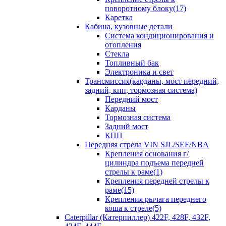
поворотному блоку(17)
Каретка
Кабина, кузовные детали
Система кондиционирования и
отопления
Стекла
Топливный бак
Электроника и свет
Трансмиссия(карданы, мост передний,
задний, кпп, тормозная система)
Передний мост
Карданы
Тормозная система
Задний мост
КПП
Передняя стрела VIN SJL/SEF/NBA
Крепления основания г/
цилиндра подъема передней
стрелы к раме(1)
Крепления передней стрелы к
раме(15)
Крепления рычага переднего
коша к стреле(5)
Caterpillar (Катерпиллер) 422F, 428F, 432F,