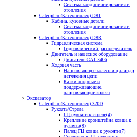
Система кондиционирования и
отопления
Caterpillar (Катерпиллер) D8T
Кабина, кузовные детали
Система кондиционирования и
отопления
Caterpillar (Катерпиллер) D8R
Гидравлическая система
Гидравлический распределитель
Двигатель и навесное оборудование
Двигатель CAT 3406
Ходовая часть
Направляющее колесо и цилиндр
натяжения цепи
Катки опорные и
поддерживающие,
направляющие колеса
Экскаватор
Caterpillar (Катерпиллер) 320D
Рукоять/Стрела
ГЦ рукояти к стреле(4)
Крепление кронштейна ковша к
рукояти(8)
Палец ГЦ ковша к рукояти(7)
Соединение ГЦ рукояти к