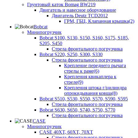
Грунтовый каток Bomag BW219
Двигатель и навесное оборудование
Двигатель Deutz TCD2012
ГРМ, ГБЦ, Клапанная крышка(2)
Bobcat
Минипогрузчик
Bobcat S100, S130, S150, S160, S175, S185,
S205, S450
Стрела фронтального погрузчика
Bobcat S220, S250, S300, S330
Стрела фронтального погрузчика
Крепление переднего рычага
стрелы к раме(6)
Крепления квикаплера к
стреле(9)
Крепления штока г/цилиндра
опрокидывания ковша(8)
Bobcat S510, S530, S550, S570, S590, S595
Стрела фронтального погрузчика
Bobcat S630, S650, S740, S750, S770
Стрела фронтального погрузчика
CASE
Минипогрузчик
CASE 40XT, 60XT, 70XT
Стрела фронтального погрузчика