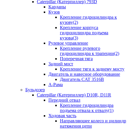
Caterpillar (Катерпиллер) 793D
Карданы
Кузов
Крепление гидроцилиндра к
кузову(2)
Крепление корпуса
гидроцилиндра подъема
кузова(3)
Рулевое управление
Крепление рулевого
гидроцилиндра к трапеции(2)
Поперечная тяга
Задний мост
Крепление тяги к заднему мосту
Двигатель и навесное оборудование
Двигатель CAT 3516B
А-Рама
Бульдозер
Caterpillar (Катерпиллер) D10R, D11R
Передний отвал
Крепление гидроцилиндра
подъема отвала к отвалу(1)
Ходовая часть
Направляющее колесо и цилиндр
натяжения цепи