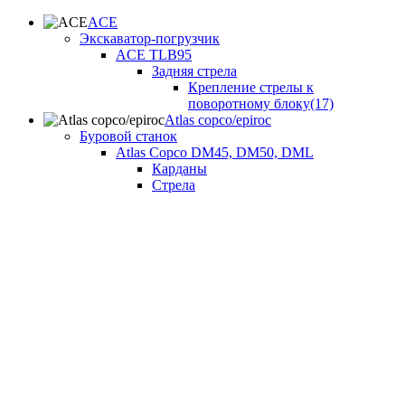
ACE
Экскаватор-погрузчик
ACE TLB95
Задняя стрела
Крепление стрелы к
поворотному блоку(17)
Atlas copco/epiroc
Буровой станок
Atlas Copco DM45, DM50, DML
Карданы
Стрела