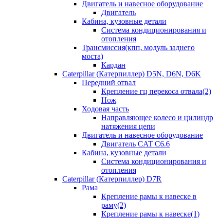
Двигатель и навесное оборудование
Двигатель
Кабина, кузовные детали
Система кондиционирования и
отопления
Трансмиссия(кпп, модуль заднего
моста)
Кардан
Caterpillar (Катерпиллер) D5N, D6N, D6K
Передний отвал
Крепление гц перекоса отвала(2)
Нож
Ходовая часть
Направляющее колесо и цилиндр
натяжения цепи
Двигатель и навесное оборудование
Двигатель CAT C6.6
Кабина, кузовные детали
Система кондиционирования и
отопления
Caterpillar (Катерпиллер) D7R
Рама
Крепление рамы к навеске в
раму(2)
Крепление рамы к навеске(1)