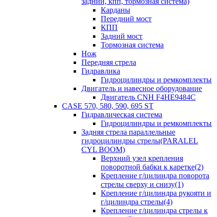
задний, кпп, тормозная система)
Карданы
Передний мост
КПП
Задний мост
Тормозная система
Нож
Передняя стрела
Гидравлика
Гидроцилиндры и ремкомплекты
Двигатель и навесное оборудование
Двигатель CNH F4HE9484C
CASE 570, 580, 590, 695 ST
Гидравлическая система
Гидроцилиндры и ремкомплекты
Задняя стрела параллельные
гидроцилиндры стрелы(PARALEL
CYL BOOM)
Верхний узел крепления
поворотной бабки к каретке(2)
Крепление г/цилиндра поворота
стрелы сверху и снизу(1)
Крепление г/цилиндра рукояти и
г/цилиндра стрелы(4)
Крепление г/цилиндра стрелы к