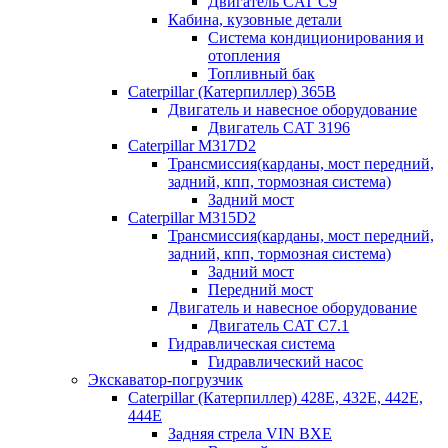
Двигатель CAT C9
Кабина, кузовные детали
Система кондиционирования и
отопления
Топливный бак
Caterpillar (Катерпиллер) 365B
Двигатель и навесное оборудование
Двигатель CAT 3196
Caterpillar M317D2
Трансмиссия(карданы, мост передний,
задний, кпп, тормозная система)
Задний мост
Caterpillar M315D2
Трансмиссия(карданы, мост передний,
задний, кпп, тормозная система)
Задний мост
Передний мост
Двигатель и навесное оборудование
Двигатель CAT C7.1
Гидравлическая система
Гидравлический насос
Экскаватор-погрузчик
Caterpillar (Катерпиллер) 428E, 432E, 442E,
444E
Задняя стрела VIN BXE