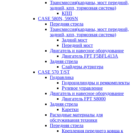
Трансмиссия(карданы, мост передний,
задний, кпп, тормозная система)
КПП
CASE 580N, 590SN
Передняя стрела
Трансмиссия(карданы, мост передний,
задний, кпп, тормозная система)
Задний мост
Передний мост
Двигатель и навесное оборудование
Двигатель FPT F5BFL413A
Задняя стрела
Слайдеры аутригера
CASE 570 T/ST
Гидравлика
Гидроцилиндры и ремкомплекты
Рулевое управление
Двигатель и навесное оборудование
Двигатель FPT S8000
Задняя стрела
Каретки
Расходные материалы для
обслуживания техники
Передняя стрела
Крепления переднего ковша к