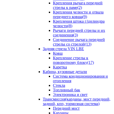
Крепления рычага передней
стрелы к раме(2)
Крепления челюсти и отвала
переднего ковша(9)
Крепления штока г/цилиндра
челюсти(8)
Рычаги передней стрелы и их
соединения(3)
Соединение рычага передней
стрелы со стрелой(13)
Задняя стрела VIN LBE
Ковш
Крепление стрелы к
поворотному блоку(17)
Каретка
Кабина, кузовные детали
Система кондиционирования и
отопления
Стекла
Топливный бак
Электроника и свет
Трансмиссия(карданы, мост передний,
задний, кпп, тормозная система)
Передний мост
Карданы