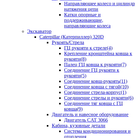
Направляющее колесо и цилиндр
натяжения цепи
Катки опорные и
поддерживающие,
направляющие колеса
Экскаватор
Caterpillar (Катерпиллер) 320D
Рукоять/Стрела
ГЦ рукояти к стреле(4)
Крепление кронштейна ковша к
рукояти(8)
Палец ГЦ ковша к рукояти(7)
Соединение ГЦ рукояти к
рукояти(5)
Соединение ковш-рукоять(11)
Соединение ковша с тягой(10)
Соединение стрела-корпус(1)
Соединение стрелы и рукояти(6)
Соединение тяг ковша с ГЦ
ковша(9)
Двигатель и навесное оборудование
Двигатель CAT 3066
Кабина, кузовные детали
Система кондиционирования и
отопления