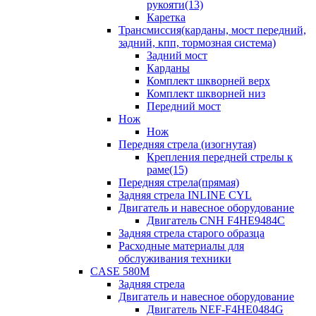
рукояти(13)
Каретка
Трансмиссия(карданы, мост передний,
задний, кпп, тормозная система)
Задний мост
Карданы
Комплект шкворней верх
Комплект шкворней низ
Передний мост
Нож
Нож
Передняя стрела (изогнутая)
Крепления передней стрелы к
раме(15)
Передняя стрела(прямая)
Задняя стрела INLINE CYL
Двигатель и навесное оборудование
Двигатель CNH F4HE9484C
Задняя стрела старого образца
Расходные материалы для
обслуживания техники
CASE 580M
Задняя стрела
Двигатель и навесное оборудование
Двигатель NEF-F4HE0484G