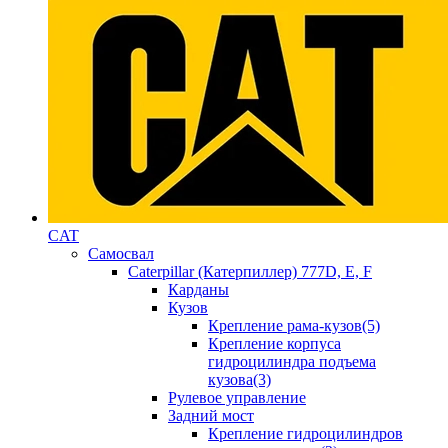
CAT
Самосвал
Caterpillar (Катерпиллер) 777D, E, F
Карданы
Кузов
Крепление рама-кузов(5)
Крепление корпуса
гидроцилиндра подъема
кузова(3)
Рулевое управление
Задний мост
Крепление гидроцилиндров