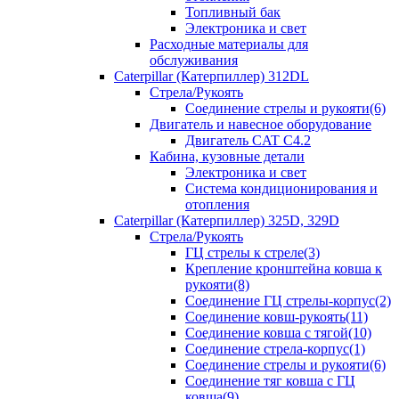
Топливный бак
Электроника и свет
Расходные материалы для
обслуживания
Caterpillar (Катерпиллер) 312DL
Стрела/Рукоять
Соединение стрелы и рукояти(6)
Двигатель и навесное оборудование
Двигатель CAT С4.2
Кабина, кузовные детали
Электроника и свет
Система кондиционирования и
отопления
Caterpillar (Катерпиллер) 325D, 329D
Стрела/Рукоять
ГЦ стрелы к стреле(3)
Крепление кронштейна ковша к
рукояти(8)
Соединение ГЦ стрелы-корпус(2)
Соединение ковш-рукоять(11)
Соединение ковша с тягой(10)
Соединение стрела-корпус(1)
Соединение стрелы и рукояти(6)
Соединение тяг ковша с ГЦ
ковша(9)