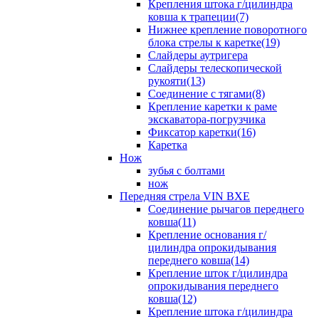
Крепления штока г/цилиндра
ковша к трапеции(7)
Нижнее крепление поворотного
блока стрелы к каретке(19)
Слайдеры аутригера
Слайдеры телескопической
рукояти(13)
Соединение с тягами(8)
Крепление каретки к раме
экскаватора-погрузчика
Фиксатор каретки(16)
Каретка
Нож
зубья с болтами
нож
Передняя стрела VIN BXE
Cоединение рычагов переднего
ковша(11)
Крепление основания г/
цилиндра опрокидывания
переднего ковша(14)
Крепление шток г/цилиндра
опрокидывания переднего
ковша(12)
Крепление штока г/цилиндра