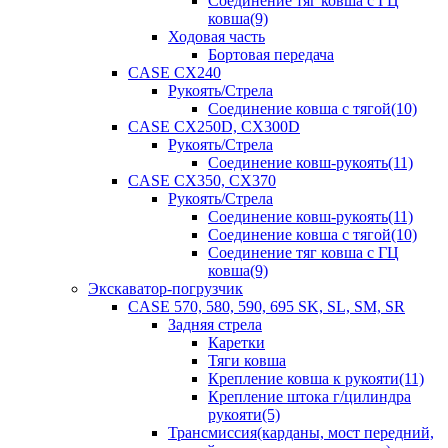
Соединение тяг ковша с ГЦ
ковша(9)
Ходовая часть
Бортовая передача
CASE CX240
Рукоять/Стрела
Соединение ковша с тягой(10)
CASE CX250D, CX300D
Рукоять/Стрела
Соединение ковш-рукоять(11)
CASE CX350, CX370
Рукоять/Стрела
Соединение ковш-рукоять(11)
Соединение ковша с тягой(10)
Соединение тяг ковша с ГЦ
ковша(9)
Экскаватор-погрузчик
CASE 570, 580, 590, 695 SK, SL, SM, SR
Задняя стрела
Каретки
Тяги ковша
Крепление ковша к рукояти(11)
Крепление штока г/цилиндра
рукояти(5)
Трансмиссия(карданы, мост передний,