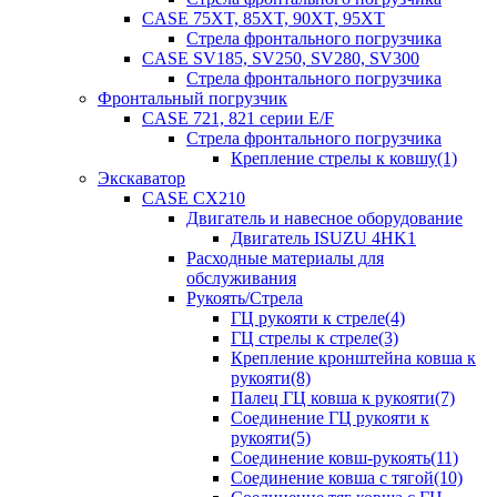
CASE 75XT, 85XT, 90XT, 95XT
Стрела фронтального погрузчика
CASE SV185, SV250, SV280, SV300
Стрела фронтального погрузчика
Фронтальный погрузчик
CASE 721, 821 серии E/F
Стрела фронтального погрузчика
Крепление стрелы к ковшу(1)
Экскаватор
CASE CX210
Двигатель и навесное оборудование
Двигатель ISUZU 4HK1
Расходные материалы для
обслуживания
Рукоять/Стрела
ГЦ рукояти к стреле(4)
ГЦ стрелы к стреле(3)
Крепление кронштейна ковша к
рукояти(8)
Палец ГЦ ковша к рукояти(7)
Соединение ГЦ рукояти к
рукояти(5)
Соединение ковш-рукоять(11)
Соединение ковша с тягой(10)