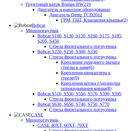
Грунтовый каток Bomag BW219
Двигатель и навесное оборудование
Двигатель Deutz TCD2012
ГРМ, ГБЦ, Клапанная крышка(2)
Bobcat
Минипогрузчик
Bobcat S100, S130, S150, S160, S175, S185,
S205, S450
Стрела фронтального погрузчика
Bobcat S220, S250, S300, S330
Стрела фронтального погрузчика
Крепление переднего рычага
стрелы к раме(6)
Крепления квикаплера к
стреле(9)
Крепления штока г/цилиндра
опрокидывания ковша(8)
Bobcat S510, S530, S550, S570, S590, S595
Стрела фронтального погрузчика
Bobcat S630, S650, S740, S750, S770
Стрела фронтального погрузчика
CASE
Минипогрузчик
CASE 40XT, 60XT, 70XT
Стрела фронтального погрузчика