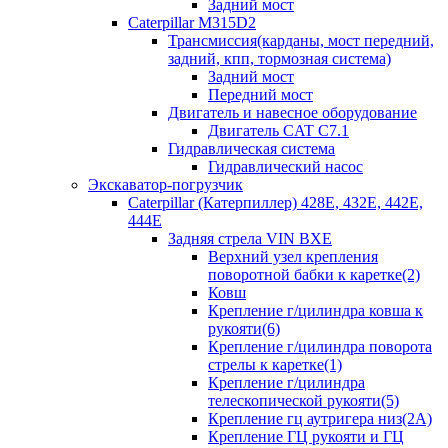
Задний мост
Caterpillar M315D2
Трансмиссия(карданы, мост передний,
задний, кпп, тормозная система)
Задний мост
Передний мост
Двигатель и навесное оборудование
Двигатель CAT C7.1
Гидравлическая система
Гидравлический насос
Экскаватор-погрузчик
Caterpillar (Катерпиллер) 428E, 432E, 442E,
444E
Задняя стрела VIN BXE
Верхний узел крепления
поворотной бабки к каретке(2)
Ковш
Крепление г/цилиндра ковша к
рукояти(6)
Крепление г/цилиндра поворота
стрелы к каретке(1)
Крепление г/цилиндра
телескопической рукояти(5)
Крепление гц аутригера низ(2А)
Крепление ГЦ рукояти и ГЦ