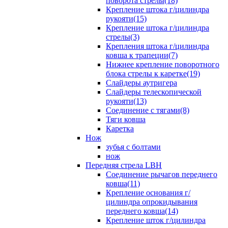
поворота стрелы(18)
Крепление штока г/цилиндра
рукояти(15)
Крепление штока г/цилиндра
стрелы(3)
Крепления штока г/цилиндра
ковша к трапеции(7)
Нижнее крепление поворотного
блока стрелы к каретке(19)
Слайдеры аутригера
Слайдеры телескопической
рукояти(13)
Соединение с тягами(8)
Тяги ковша
Каретка
Нож
зубья с болтами
нож
Передняя стрела LBH
Cоединение рычагов переднего
ковша(11)
Крепление основания г/
цилиндра опрокидывания
переднего ковша(14)
Крепление шток г/цилиндра