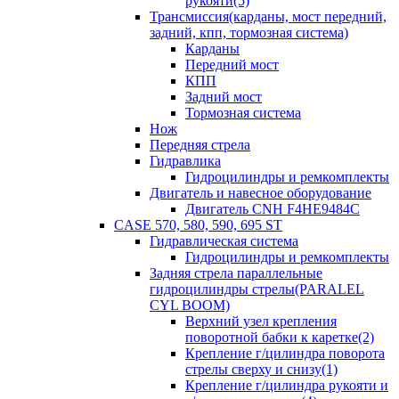
рукояти(5)
Трансмиссия(карданы, мост передний,
задний, кпп, тормозная система)
Карданы
Передний мост
КПП
Задний мост
Тормозная система
Нож
Передняя стрела
Гидравлика
Гидроцилиндры и ремкомплекты
Двигатель и навесное оборудование
Двигатель CNH F4HE9484C
CASE 570, 580, 590, 695 ST
Гидравлическая система
Гидроцилиндры и ремкомплекты
Задняя стрела параллельные
гидроцилиндры стрелы(PARALEL
CYL BOOM)
Верхний узел крепления
поворотной бабки к каретке(2)
Крепление г/цилиндра поворота
стрелы сверху и снизу(1)
Крепление г/цилиндра рукояти и