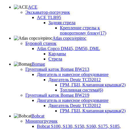
ACE
Экскаватор-погрузчик
ACE TLB95
Задняя стрела
Крепление стрелы к
поворотному блоку(17)
Atlas copco/epiroc
Буровой станок
Atlas Copco DM45, DM50, DML
Карданы
Стрела
Bomag
Грунтовый каток Bomag BW213
Двигатель и навесное оборудование
Двигатель Deutz TCD2012
ГРМ, ГБЦ, Клапанная крышка(2)
Топливная система(6)
Грунтовый каток Bomag BW219
Двигатель и навесное оборудование
Двигатель Deutz TCD2012
ГРМ, ГБЦ, Клапанная крышка(2)
Bobcat
Минипогрузчик
Bobcat S100, S130, S150, S160, S175, S185,