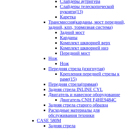
Слайдеры аутригера
Слайдеры телескопической
рукояти(13)
Каретка
Трансмиссия(карданы, мост передний,
задний, кпп, тормозная система)
Задний мост
Карданы
Комплект шкворней верх
Комплект шкворней низ
Передний мост
Нож
Нож
Передняя стрела (изогнутая)
Крепления передней стрелы к
раме(15)
Передняя стрела(прямая)
Задняя стрела INLINE CYL
Двигатель и навесное оборудование
Двигатель CNH F4HE9484C
Задняя стрела старого образца
Расходные материалы для
обслуживания техники
CASE 580M
Задняя стрела