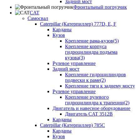
Задний мост
Фронтальный погрузчик
CAT
Самосвал
Caterpillar (Катерпиллер) 777D, E, F
Карданы
Кузов
Крепление рама-кузов(5)
Крепление корпуса
гидроцилиндра подъема
кузова(3)
Рулевое управление
Задний мост
Крепление гидроцилиндров
подвески к раме(2)
Крепление тяги к заднему мосту
Рулевое управление
Крепление рулевого
гидроцилиндра к трапеции(2)
Двигатель и навесное оборудование
Двигатель CAT 3512B
Карданы
Caterpillar (Катерпиллер) 785C
Карданы
Кузов