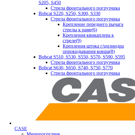
S205, S450
Стрела фронтального погрузчика
Bobcat S220, S250, S300, S330
Стрела фронтального погрузчика
Крепление переднего рычага
стрелы к раме(6)
Крепления квикаплера к
стреле(9)
Крепления штока г/цилиндра
опрокидывания ковша(8)
Bobcat S510, S530, S550, S570, S590, S595
Стрела фронтального погрузчика
Bobcat S630, S650, S740, S750, S770
Стрела фронтального погрузчика
CASE
Минипогрузчик