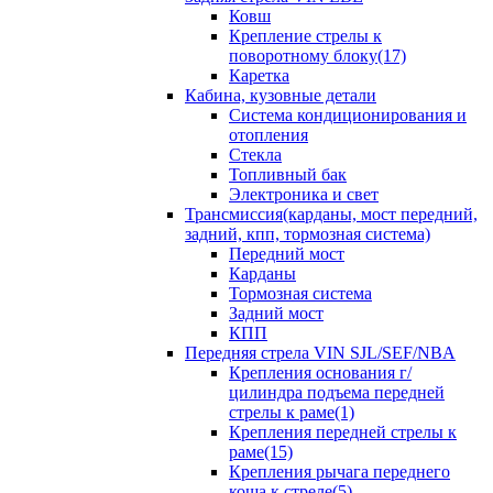
Ковш
Крепление стрелы к
поворотному блоку(17)
Каретка
Кабина, кузовные детали
Система кондиционирования и
отопления
Стекла
Топливный бак
Электроника и свет
Трансмиссия(карданы, мост передний,
задний, кпп, тормозная система)
Передний мост
Карданы
Тормозная система
Задний мост
КПП
Передняя стрела VIN SJL/SEF/NBA
Крепления основания г/
цилиндра подъема передней
стрелы к раме(1)
Крепления передней стрелы к
раме(15)
Крепления рычага переднего
коша к стреле(5)