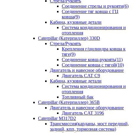
Стрела/Рукоять
Соединение стрелы и рукояти(6)
Соединение тяг ковша с ГЦ
ковша(9)
Кабина, кузовные детали
Система кондиционирования и
отопления
Caterpillar (Катерпиллер) 330D
Стрела/Рукоять
Крепления г/цилиндра ковша к
тяге(9)
Соединение ковш-рукоять(11)
Соединение ковша с тягой(10)
Двигатель и навесное оборудование
Двигатель CAT C9
Кабина, кузовные детали
Система кондиционирования и
отопления
Топливный бак
Caterpillar (Катерпиллер) 365B
Двигатель и навесное оборудование
Двигатель CAT 3196
Caterpillar M317D2
Трансмиссия(карданы, мост передний,
задний, кпп, тормозная система)