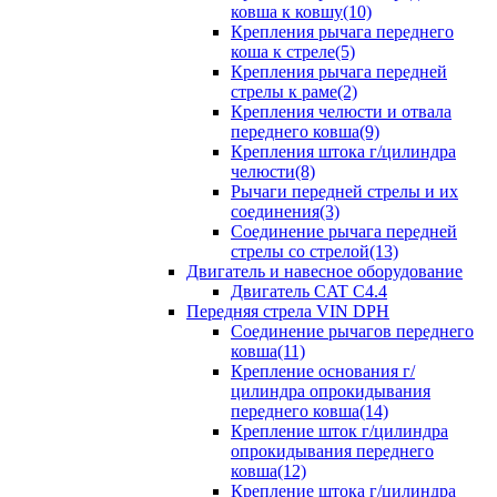
ковша к ковшу(10)
Крепления рычага переднего
коша к стреле(5)
Крепления рычага передней
стрелы к раме(2)
Крепления челюсти и отвала
переднего ковша(9)
Крепления штока г/цилиндра
челюсти(8)
Рычаги передней стрелы и их
соединения(3)
Соединение рычага передней
стрелы со стрелой(13)
Двигатель и навесное оборудование
Двигатель CAT C4.4
Передняя стрела VIN DPH
Cоединение рычагов переднего
ковша(11)
Крепление основания г/
цилиндра опрокидывания
переднего ковша(14)
Крепление шток г/цилиндра
опрокидывания переднего
ковша(12)
Крепление штока г/цилиндра