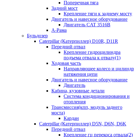
Поперечная тяга
Задний мост
Крепление тяги к заднему мосту
Двигатель и навесное оборудование
Двигатель CAT 3516B
А-Рама
Бульдозер
Caterpillar (Катерпиллер) D10R, D11R
Передний отвал
Крепление гидроцилиндра
подъема отвала к отвалу(1)
Ходовая часть
Направляющее колесо и цилиндр
натяжения цепи
Двигатель и навесное оборудование
Двигатель
Кабина, кузовные детали
Система кондиционирования и
отопления
Трансмиссия(кпп, модуль заднего
моста)
Кардан
Caterpillar (Катерпиллер) D5N, D6N, D6K
Передний отвал
Крепление гц перекоса отвала(2)