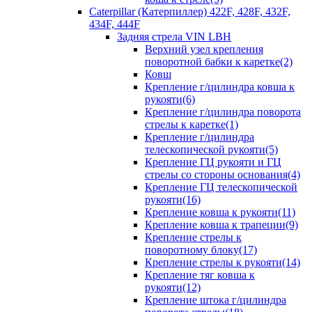
Caterpillar (Катерпиллер) 422F, 428F, 432F,
434F, 444F
Задняя стрела VIN LBH
Верхний узел крепления
поворотной бабки к каретке(2)
Ковш
Крепление г/цилиндра ковша к
рукояти(6)
Крепление г/цилиндра поворота
стрелы к каретке(1)
Крепление г/цилиндра
телескопической рукояти(5)
Крепление ГЦ рукояти и ГЦ
стрелы со стороны основания(4)
Крепление ГЦ телескопической
рукояти(16)
Крепление ковша к рукояти(11)
Крепление ковша к трапеции(9)
Крепление стрелы к
поворотному блоку(17)
Крепление стрелы к рукояти(14)
Крепление тяг ковша к
рукояти(12)
Крепление штока г/цилиндра