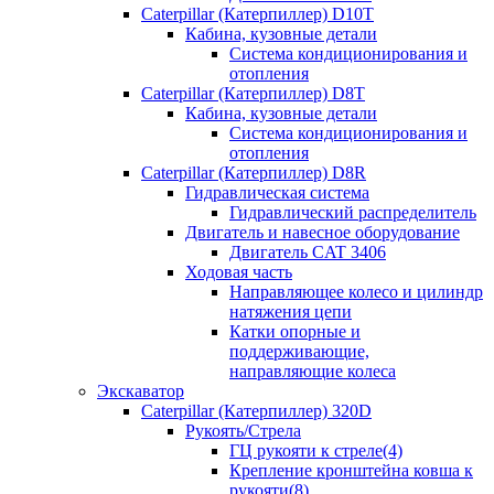
Caterpillar (Катерпиллер) D10T
Кабина, кузовные детали
Система кондиционирования и
отопления
Caterpillar (Катерпиллер) D8T
Кабина, кузовные детали
Система кондиционирования и
отопления
Caterpillar (Катерпиллер) D8R
Гидравлическая система
Гидравлический распределитель
Двигатель и навесное оборудование
Двигатель CAT 3406
Ходовая часть
Направляющее колесо и цилиндр
натяжения цепи
Катки опорные и
поддерживающие,
направляющие колеса
Экскаватор
Caterpillar (Катерпиллер) 320D
Рукоять/Стрела
ГЦ рукояти к стреле(4)
Крепление кронштейна ковша к
рукояти(8)