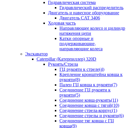
Гидравлическая система
Гидравлический распределитель
Двигатель и навесное оборудование
Двигатель CAT 3406
Ходовая часть
Направляющее колесо и цилиндр
натяжения цепи
Катки опорные и
поддерживающие,
направляющие колеса
Экскаватор
Caterpillar (Катерпиллер) 320D
Рукоять/Стрела
ГЦ рукояти к стреле(4)
Крепление кронштейна ковша к
рукояти(8)
Палец ГЦ ковша к рукояти(7)
Соединение ГЦ рукояти к
рукояти(5)
Соединение ковш-рукоять(11)
Соединение ковша с тягой(10)
Соединение стрела-корпус(1)
Соединение стрелы и рукояти(6)
Соединение тяг ковша с ГЦ
ковша(9)