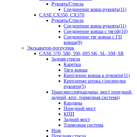
Рукоять/Стрела
Соединение ковш-рукоять(11)
CASE CX350, CX370
Рукоять/Стрела
Соединение ковш-рукоять(11)
Соединение ковша с тягой(10)
Соединение тяг ковша с ГЦ
ковша(9)
Экскаватор-погрузчик
CASE 570, 580, 590, 695 SK, SL, SM, SR
Задняя стрела
Каретки
Тяги ковша
Крепление ковша к рукояти(11)
Крепление штока г/цилиндра
рукояти(5)
Трансмиссия(карданы, мост передний,
задний, кпп, тормозная система)
Карданы
Передний мост
КПП
Задний мост
Тормозная система
Нож
Передняя стрела