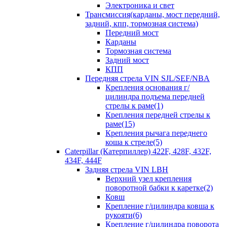
Электроника и свет
Трансмиссия(карданы, мост передний,
задний, кпп, тормозная система)
Передний мост
Карданы
Тормозная система
Задний мост
КПП
Передняя стрела VIN SJL/SEF/NBA
Крепления основания г/
цилиндра подъема передней
стрелы к раме(1)
Крепления передней стрелы к
раме(15)
Крепления рычага переднего
коша к стреле(5)
Caterpillar (Катерпиллер) 422F, 428F, 432F,
434F, 444F
Задняя стрела VIN LBH
Верхний узел крепления
поворотной бабки к каретке(2)
Ковш
Крепление г/цилиндра ковша к
рукояти(6)
Крепление г/цилиндра поворота