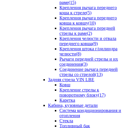
раме(15)
Крепления рычага переднего
коша к стреле(5)
Крепления рычага переднего
ковша к ковшу(10)
Крепления рычага передней
стрелы к раме(2)
Крепления челюсти и отвала
переднего ковша(9)
Крепления штока г/цилиндра
челюсти(8)
Рычаги передней стрелы и их
соединения(3)
Соединение рычага передней
стрелы со стрелой(13)
Задняя стрела VIN LBE
Ковш
Крепление стрелы к
поворотному блоку(17)
Каретка
Кабина, кузовные детали
Система кондиционирования и
отопления
Стекла
Топливный бак