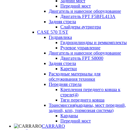
Задний мост
Передний мост
Двигатель и навесное оборудование
Двигатель FPT F5BFL413A
Задняя стрела
Слайдеры аутригера
CASE 570 T/ST
Гидравлика
Гидроцилиндры и ремкомплекты
Рулевое управление
Двигатель и навесное оборудование
Двигатель FPT S8000
Задняя стрела
Каретки
Расходные материалы для
обслуживания техники
Передняя стрела
Крепления переднего ковша к
стреле(4)
Тяги переднего ковша
Трансмиссия(карданы, мост передний,
задний, кпп, тормозная система)
Карданы
Передний мост
CARRARO