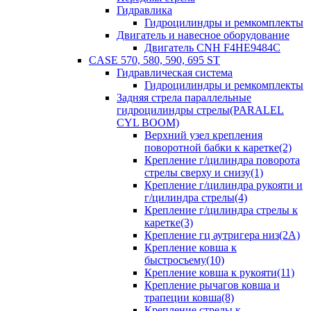
Гидравлика
Гидроцилиндры и ремкомплекты
Двигатель и навесное оборудование
Двигатель CNH F4HE9484C
CASE 570, 580, 590, 695 ST
Гидравлическая система
Гидроцилиндры и ремкомплекты
Задняя стрела параллельные
гидроцилиндры стрелы(PARALEL
CYL BOOM)
Верхний узел крепления
поворотной бабки к каретке(2)
Крепление г/цилиндра поворота
стрелы сверху и снизу(1)
Крепление г/цилиндра рукояти и
г/цилиндра стрелы(4)
Крепление г/цилиндра стрелы к
каретке(3)
Крепление гц аутригера низ(2А)
Крепление ковша к
быстросъему(10)
Крепление ковша к рукояти(11)
Крепление рычагов ковша и
трапеции ковша(8)
Крепление стрелы к