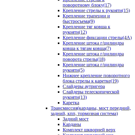
поворотному блоку(17)
Крепление стрелы к рукояти(15)
Крепление трапеции и
быстросъема(9)
Крепление тяг ковша к
рукояти(12)
Крепление фиксации стрелы(4A)
Крепление штока г/цилиндра
ковша к тягам ковша(7)
Крепление штока г/цилиндра
поворота стрелы(18)
Крепление штока г/цилиндра
рукояти(5)
Нижнее крепление поворотного
блока стрелы к каретке(19)
Слайдеры аутригера
Слайдеры телескопической
рукояти(13)
Каретка
Трансмиссия(карданы, мост передний,
задний, кпп, тормозная система)
Задний мост
Карданы
Комплект шкворней верх