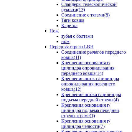
Слайдеры телескопической
рукояти(13)
Соединение с тягами(8)
Тяги ковша
Каретка
Нож
зубья с болтами
нож
Передняя стрела LBH
Cоединение рычагов переднего
ковша(11)
Крепление основания г/
цилиндра опрокидывания
переднего ковша(14)
Крепление шток г/цилиндра
опрокидывания переднего
ковша(12)
Крепление штока г/цилиндра
подъема передней стрелы(4)
Крепления основания г/
цилиндра подъема передней
стрелы к раме(1)
Крепления основания г/
цилиндра челюсти(7)
Крепления переднего ковша к