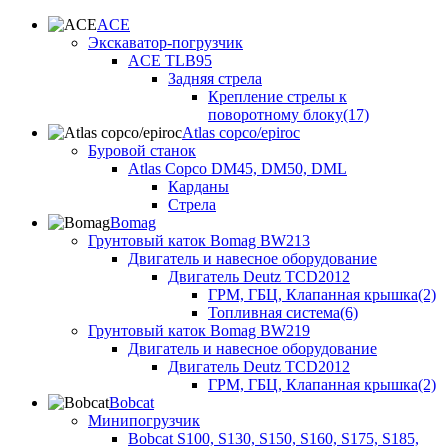
ACE
Экскаватор-погрузчик
ACE TLB95
Задняя стрела
Крепление стрелы к
поворотному блоку(17)
Atlas copco/epiroc
Буровой станок
Atlas Copco DM45, DM50, DML
Карданы
Стрела
Bomag
Грунтовый каток Bomag BW213
Двигатель и навесное оборудование
Двигатель Deutz TCD2012
ГРМ, ГБЦ, Клапанная крышка(2)
Топливная система(6)
Грунтовый каток Bomag BW219
Двигатель и навесное оборудование
Двигатель Deutz TCD2012
ГРМ, ГБЦ, Клапанная крышка(2)
Bobcat
Минипогрузчик
Bobcat S100, S130, S150, S160, S175, S185,