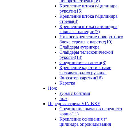
поворота стрелы(18)
Крепление штока г/цилиндра
рукояти(15)
Крепление штока г/цилиндра
стрелы(3)
Крепления штока г/цилиндра
ковша к трапеции(7)
Нижнее крепление поворотного
блока стрелы к каретке(19)
Слайдеры аутригера
Слайдеры телескопической
рукояти(13)
Соединение с тягами(8)
Крепление каретки к раме
экскаватора-погрузчика
Фиксатор каретки(16)
Каретка
Нож
зубья с болтами
нож
Передняя стрела VIN BXE
Cоединение рычагов переднего
ковша(11)
Крепление основания г/
цилиндра опрокидывания