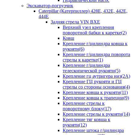
Гидравлический насос
Экскаватор-погрузчик
Caterpillar (Катерпиллер) 428E, 432E, 442E,
444E
Задняя стрела VIN BXE
Верхний узел крепления
поворотной бабки к каретке(2)
Ковш
Крепление г/цилиндра ковша к
рукояти(6)
Крепление г/цилиндра поворота
стрелы к каретке(1)
Крепление г/цилиндра
телескопической рукояти(5)
Крепление гц аутригера низ(2А)
Крепление ГЦ рукояти и ГЦ
стрелы со стороны основания(4)
Крепление ковша к рукояти(11)
Крепление ковша к трапеции(9)
Крепление стрелы к
поворотному блоку(17)
Крепление стрелы к рукояти(14)
Крепление тяг ковша к
рукояти(12)
Крепление штока г/цилиндра