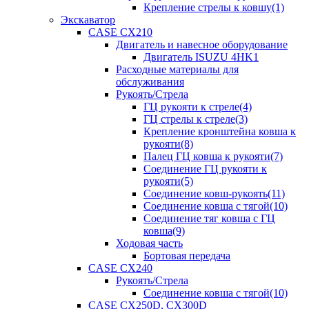
Крепление стрелы к ковшу(1)
Экскаватор
CASE CX210
Двигатель и навесное оборудование
Двигатель ISUZU 4HK1
Расходные материалы для
обслуживания
Рукоять/Стрела
ГЦ рукояти к стреле(4)
ГЦ стрелы к стреле(3)
Крепление кронштейна ковша к
рукояти(8)
Палец ГЦ ковша к рукояти(7)
Соединение ГЦ рукояти к
рукояти(5)
Соединение ковш-рукоять(11)
Соединение ковша с тягой(10)
Соединение тяг ковша с ГЦ
ковша(9)
Ходовая часть
Бортовая передача
CASE CX240
Рукоять/Стрела
Соединение ковша с тягой(10)
CASE CX250D, CX300D