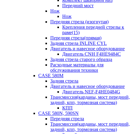
Комплект шкворней низ
Передний мост
Нож
Нож
Передняя стрела (изогнутая)
Крепления передней стрелы к
раме(15)
Передняя стрела(прямая)
Задняя стрела INLINE CYL
Двигатель и навесное оборудование
Двигатель CNH F4HE9484C
Задняя стрела старого образца
Расходные материалы для
обслуживания техники
CASE 580M
Задняя стрела
Двигатель и навесное оборудование
Двигатель NEF-F4HE0484G
Трансмиссия(карданы, мост передний,
задний, кпп, тормозная система)
КПП
CASE 580N, 590SN
Передняя стрела
Трансмиссия(карданы, мост передний,
задний, кпп, тормозная система)