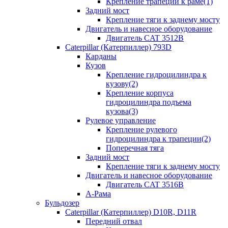
Крепление трапеции к раме(1)
Задний мост
Крепление тяги к заднему мосту
Двигатель и навесное оборудование
Двигатель CAT 3512B
Caterpillar (Катерпиллер) 793D
Карданы
Кузов
Крепление гидроцилиндра к
кузову(2)
Крепление корпуса
гидроцилиндра подъема
кузова(3)
Рулевое управление
Крепление рулевого
гидроцилиндра к трапеции(2)
Поперечная тяга
Задний мост
Крепление тяги к заднему мосту
Двигатель и навесное оборудование
Двигатель CAT 3516B
А-Рама
Бульдозер
Caterpillar (Катерпиллер) D10R, D11R
Передний отвал