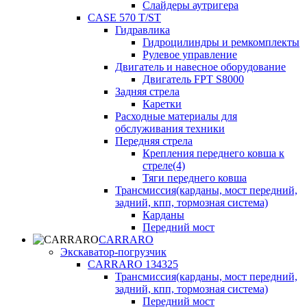
Слайдеры аутригера
CASE 570 T/ST
Гидравлика
Гидроцилиндры и ремкомплекты
Рулевое управление
Двигатель и навесное оборудование
Двигатель FPT S8000
Задняя стрела
Каретки
Расходные материалы для
обслуживания техники
Передняя стрела
Крепления переднего ковша к
стреле(4)
Тяги переднего ковша
Трансмиссия(карданы, мост передний,
задний, кпп, тормозная система)
Карданы
Передний мост
CARRARO
Экскаватор-погрузчик
CARRARO 134325
Трансмиссия(карданы, мост передний,
задний, кпп, тормозная система)
Передний мост