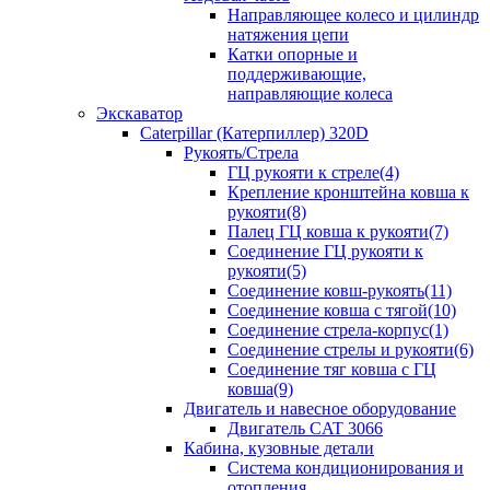
Направляющее колесо и цилиндр
натяжения цепи
Катки опорные и
поддерживающие,
направляющие колеса
Экскаватор
Caterpillar (Катерпиллер) 320D
Рукоять/Стрела
ГЦ рукояти к стреле(4)
Крепление кронштейна ковша к
рукояти(8)
Палец ГЦ ковша к рукояти(7)
Соединение ГЦ рукояти к
рукояти(5)
Соединение ковш-рукоять(11)
Соединение ковша с тягой(10)
Соединение стрела-корпус(1)
Соединение стрелы и рукояти(6)
Соединение тяг ковша с ГЦ
ковша(9)
Двигатель и навесное оборудование
Двигатель CAT 3066
Кабина, кузовные детали
Система кондиционирования и
отопления