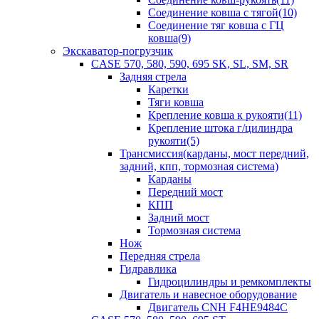
Соединение ковша с тягой(10)
Соединение тяг ковша с ГЦ
ковша(9)
Экскаватор-погрузчик
CASE 570, 580, 590, 695 SK, SL, SM, SR
Задняя стрела
Каретки
Тяги ковша
Крепление ковша к рукояти(11)
Крепление штока г/цилиндра
рукояти(5)
Трансмиссия(карданы, мост передний,
задний, кпп, тормозная система)
Карданы
Передний мост
КПП
Задний мост
Тормозная система
Нож
Передняя стрела
Гидравлика
Гидроцилиндры и ремкомплекты
Двигатель и навесное оборудование
Двигатель CNH F4HE9484C