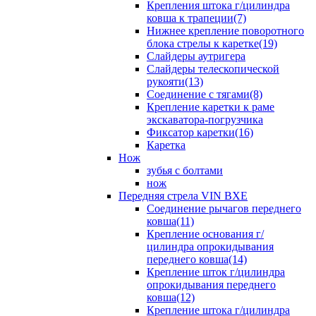
Крепления штока г/цилиндра
ковша к трапеции(7)
Нижнее крепление поворотного
блока стрелы к каретке(19)
Слайдеры аутригера
Слайдеры телескопической
рукояти(13)
Соединение с тягами(8)
Крепление каретки к раме
экскаватора-погрузчика
Фиксатор каретки(16)
Каретка
Нож
зубья с болтами
нож
Передняя стрела VIN BXE
Cоединение рычагов переднего
ковша(11)
Крепление основания г/
цилиндра опрокидывания
переднего ковша(14)
Крепление шток г/цилиндра
опрокидывания переднего
ковша(12)
Крепление штока г/цилиндра