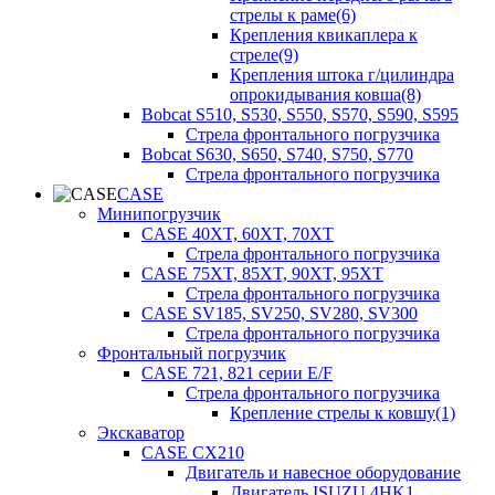
стрелы к раме(6)
Крепления квикаплера к
стреле(9)
Крепления штока г/цилиндра
опрокидывания ковша(8)
Bobcat S510, S530, S550, S570, S590, S595
Стрела фронтального погрузчика
Bobcat S630, S650, S740, S750, S770
Стрела фронтального погрузчика
CASE
Минипогрузчик
CASE 40XT, 60XT, 70XT
Стрела фронтального погрузчика
CASE 75XT, 85XT, 90XT, 95XT
Стрела фронтального погрузчика
CASE SV185, SV250, SV280, SV300
Стрела фронтального погрузчика
Фронтальный погрузчик
CASE 721, 821 серии E/F
Стрела фронтального погрузчика
Крепление стрелы к ковшу(1)
Экскаватор
CASE CX210
Двигатель и навесное оборудование
Двигатель ISUZU 4HK1