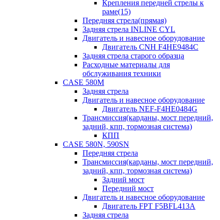
Крепления передней стрелы к
раме(15)
Передняя стрела(прямая)
Задняя стрела INLINE CYL
Двигатель и навесное оборудование
Двигатель CNH F4HE9484C
Задняя стрела старого образца
Расходные материалы для
обслуживания техники
CASE 580M
Задняя стрела
Двигатель и навесное оборудование
Двигатель NEF-F4HE0484G
Трансмиссия(карданы, мост передний,
задний, кпп, тормозная система)
КПП
CASE 580N, 590SN
Передняя стрела
Трансмиссия(карданы, мост передний,
задний, кпп, тормозная система)
Задний мост
Передний мост
Двигатель и навесное оборудование
Двигатель FPT F5BFL413A
Задняя стрела