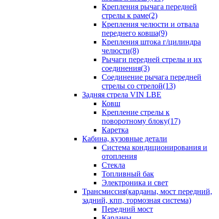
Крепления рычага передней
стрелы к раме(2)
Крепления челюсти и отвала
переднего ковша(9)
Крепления штока г/цилиндра
челюсти(8)
Рычаги передней стрелы и их
соединения(3)
Соединение рычага передней
стрелы со стрелой(13)
Задняя стрела VIN LBE
Ковш
Крепление стрелы к
поворотному блоку(17)
Каретка
Кабина, кузовные детали
Система кондиционирования и
отопления
Стекла
Топливный бак
Электроника и свет
Трансмиссия(карданы, мост передний,
задний, кпп, тормозная система)
Передний мост
Карданы