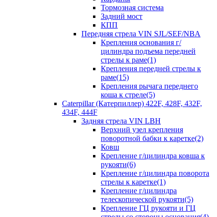
Тормозная система
Задний мост
КПП
Передняя стрела VIN SJL/SEF/NBA
Крепления основания г/
цилиндра подъема передней
стрелы к раме(1)
Крепления передней стрелы к
раме(15)
Крепления рычага переднего
коша к стреле(5)
Caterpillar (Катерпиллер) 422F, 428F, 432F,
434F, 444F
Задняя стрела VIN LBH
Верхний узел крепления
поворотной бабки к каретке(2)
Ковш
Крепление г/цилиндра ковша к
рукояти(6)
Крепление г/цилиндра поворота
стрелы к каретке(1)
Крепление г/цилиндра
телескопической рукояти(5)
Крепление ГЦ рукояти и ГЦ
стрелы со стороны основания(4)