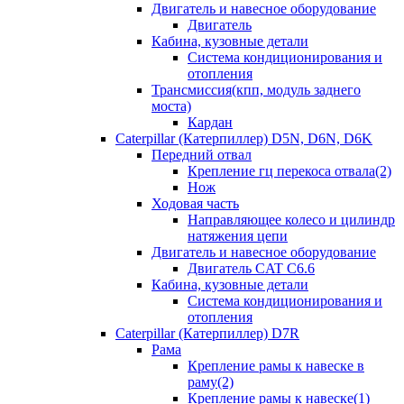
Двигатель и навесное оборудование
Двигатель
Кабина, кузовные детали
Система кондиционирования и
отопления
Трансмиссия(кпп, модуль заднего
моста)
Кардан
Caterpillar (Катерпиллер) D5N, D6N, D6K
Передний отвал
Крепление гц перекоса отвала(2)
Нож
Ходовая часть
Направляющее колесо и цилиндр
натяжения цепи
Двигатель и навесное оборудование
Двигатель CAT C6.6
Кабина, кузовные детали
Система кондиционирования и
отопления
Caterpillar (Катерпиллер) D7R
Рама
Крепление рамы к навеске в
раму(2)
Крепление рамы к навеске(1)