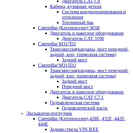
Двигатель CAT C9
Кабина, кузовные детали
Система кондиционирования и
отопления
Топливный бак
Caterpillar (Катерпиллер) 365B
Двигатель и навесное оборудование
Двигатель CAT 3196
Caterpillar M317D2
Трансмиссия(карданы, мост передний,
задний, кпп, тормозная система)
Задний мост
Caterpillar M315D2
Трансмиссия(карданы, мост передний,
задний, кпп, тормозная система)
Задний мост
Передний мост
Двигатель и навесное оборудование
Двигатель CAT C7.1
Гидравлическая система
Гидравлический насос
Экскаватор-погрузчик
Caterpillar (Катерпиллер) 428E, 432E, 442E,
444E
Задняя стрела VIN BXE