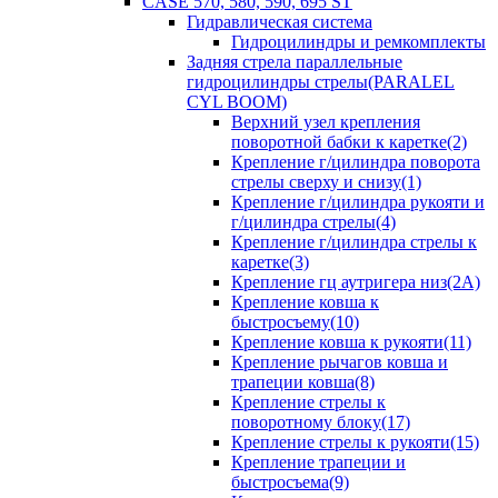
CASE 570, 580, 590, 695 ST
Гидравлическая система
Гидроцилиндры и ремкомплекты
Задняя стрела параллельные
гидроцилиндры стрелы(PARALEL
CYL BOOM)
Верхний узел крепления
поворотной бабки к каретке(2)
Крепление г/цилиндра поворота
стрелы сверху и снизу(1)
Крепление г/цилиндра рукояти и
г/цилиндра стрелы(4)
Крепление г/цилиндра стрелы к
каретке(3)
Крепление гц аутригера низ(2А)
Крепление ковша к
быстросъему(10)
Крепление ковша к рукояти(11)
Крепление рычагов ковша и
трапеции ковша(8)
Крепление стрелы к
поворотному блоку(17)
Крепление стрелы к рукояти(15)
Крепление трапеции и
быстросъема(9)