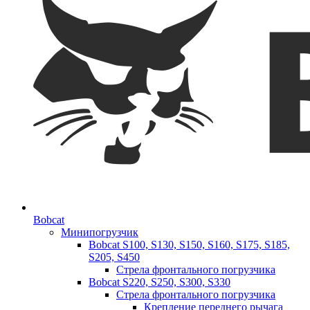
Bobcat
Минипогрузчик
Bobcat S100, S130, S150, S160, S175, S185,
S205, S450
Стрела фронтального погрузчика
Bobcat S220, S250, S300, S330
Стрела фронтального погрузчика
Крепление переднего рычага