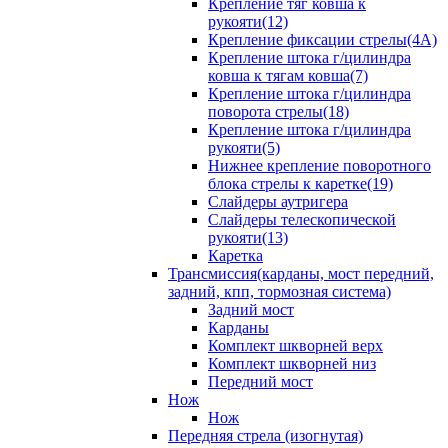
Крепление тяг ковша к
рукояти(12)
Крепление фиксации стрелы(4A)
Крепление штока г/цилиндра
ковша к тягам ковша(7)
Крепление штока г/цилиндра
поворота стрелы(18)
Крепление штока г/цилиндра
рукояти(5)
Нижнее крепление поворотного
блока стрелы к каретке(19)
Слайдеры аутригера
Слайдеры телескопической
рукояти(13)
Каретка
Трансмиссия(карданы, мост передний,
задний, кпп, тормозная система)
Задний мост
Карданы
Комплект шкворней верх
Комплект шкворней низ
Передний мост
Нож
Нож
Передняя стрела (изогнутая)