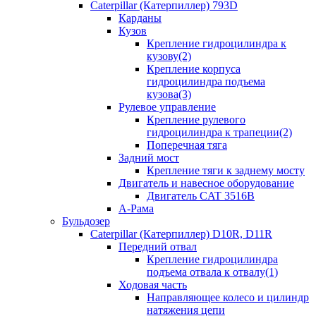
Caterpillar (Катерпиллер) 793D
Карданы
Кузов
Крепление гидроцилиндра к
кузову(2)
Крепление корпуса
гидроцилиндра подъема
кузова(3)
Рулевое управление
Крепление рулевого
гидроцилиндра к трапеции(2)
Поперечная тяга
Задний мост
Крепление тяги к заднему мосту
Двигатель и навесное оборудование
Двигатель CAT 3516B
А-Рама
Бульдозер
Caterpillar (Катерпиллер) D10R, D11R
Передний отвал
Крепление гидроцилиндра
подъема отвала к отвалу(1)
Ходовая часть
Направляющее колесо и цилиндр
натяжения цепи