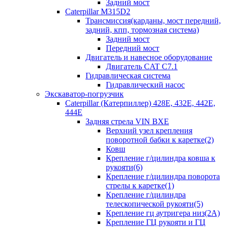
Задний мост
Caterpillar M315D2
Трансмиссия(карданы, мост передний,
задний, кпп, тормозная система)
Задний мост
Передний мост
Двигатель и навесное оборудование
Двигатель CAT C7.1
Гидравлическая система
Гидравлический насос
Экскаватор-погрузчик
Caterpillar (Катерпиллер) 428E, 432E, 442E,
444E
Задняя стрела VIN BXE
Верхний узел крепления
поворотной бабки к каретке(2)
Ковш
Крепление г/цилиндра ковша к
рукояти(6)
Крепление г/цилиндра поворота
стрелы к каретке(1)
Крепление г/цилиндра
телескопической рукояти(5)
Крепление гц аутригера низ(2А)
Крепление ГЦ рукояти и ГЦ