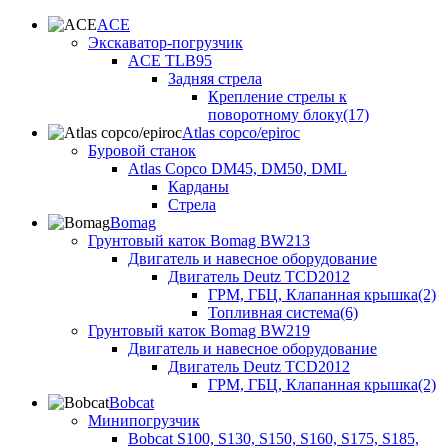
ACE
Экскаватор-погрузчик
ACE TLB95
Задняя стрела
Крепление стрелы к
поворотному блоку(17)
Atlas copco/epiroc
Буровой станок
Atlas Copco DM45, DM50, DML
Карданы
Стрела
Bomag
Грунтовый каток Bomag BW213
Двигатель и навесное оборудование
Двигатель Deutz TCD2012
ГРМ, ГБЦ, Клапанная крышка(2)
Топливная система(6)
Грунтовый каток Bomag BW219
Двигатель и навесное оборудование
Двигатель Deutz TCD2012
ГРМ, ГБЦ, Клапанная крышка(2)
Bobcat
Минипогрузчик
Bobcat S100, S130, S150, S160, S175, S185,