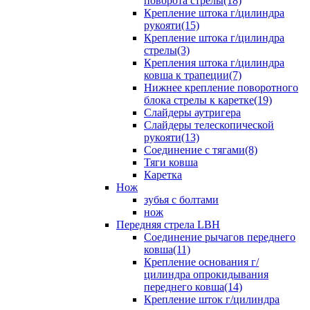
поворота стрелы(18)
Крепление штока г/цилиндра
рукояти(15)
Крепление штока г/цилиндра
стрелы(3)
Крепления штока г/цилиндра
ковша к трапеции(7)
Нижнее крепление поворотного
блока стрелы к каретке(19)
Слайдеры аутригера
Слайдеры телескопической
рукояти(13)
Соединение с тягами(8)
Тяги ковша
Каретка
Нож
зубья с болтами
нож
Передняя стрела LBH
Cоединение рычагов переднего
ковша(11)
Крепление основания г/
цилиндра опрокидывания
переднего ковша(14)
Крепление шток г/цилиндра