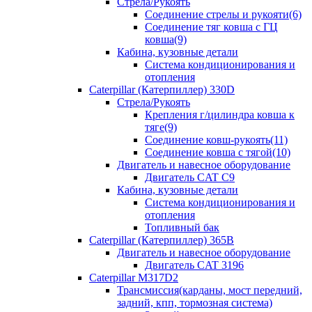
Стрела/Рукоять
Соединение стрелы и рукояти(6)
Соединение тяг ковша с ГЦ
ковша(9)
Кабина, кузовные детали
Система кондиционирования и
отопления
Caterpillar (Катерпиллер) 330D
Стрела/Рукоять
Крепления г/цилиндра ковша к
тяге(9)
Соединение ковш-рукоять(11)
Соединение ковша с тягой(10)
Двигатель и навесное оборудование
Двигатель CAT C9
Кабина, кузовные детали
Система кондиционирования и
отопления
Топливный бак
Caterpillar (Катерпиллер) 365B
Двигатель и навесное оборудование
Двигатель CAT 3196
Caterpillar M317D2
Трансмиссия(карданы, мост передний,
задний, кпп, тормозная система)