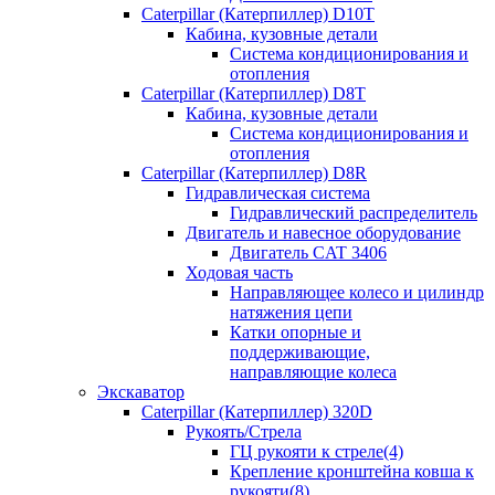
Caterpillar (Катерпиллер) D10T
Кабина, кузовные детали
Система кондиционирования и
отопления
Caterpillar (Катерпиллер) D8T
Кабина, кузовные детали
Система кондиционирования и
отопления
Caterpillar (Катерпиллер) D8R
Гидравлическая система
Гидравлический распределитель
Двигатель и навесное оборудование
Двигатель CAT 3406
Ходовая часть
Направляющее колесо и цилиндр
натяжения цепи
Катки опорные и
поддерживающие,
направляющие колеса
Экскаватор
Caterpillar (Катерпиллер) 320D
Рукоять/Стрела
ГЦ рукояти к стреле(4)
Крепление кронштейна ковша к
рукояти(8)