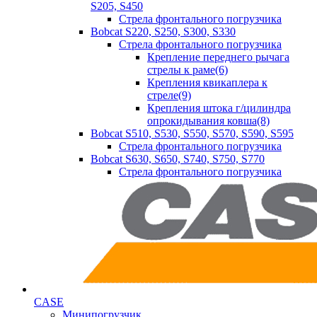
S205, S450
Стрела фронтального погрузчика
Bobcat S220, S250, S300, S330
Стрела фронтального погрузчика
Крепление переднего рычага
стрелы к раме(6)
Крепления квикаплера к
стреле(9)
Крепления штока г/цилиндра
опрокидывания ковша(8)
Bobcat S510, S530, S550, S570, S590, S595
Стрела фронтального погрузчика
Bobcat S630, S650, S740, S750, S770
Стрела фронтального погрузчика
CASE
Минипогрузчик