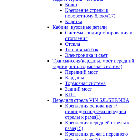
Ковш
Крепление стрелы к
поворотному блоку(17)
Каретка
Кабина, кузовные детали
Система кондиционирования и
отопления
Стекла
Топливный бак
Электроника и свет
Трансмиссия(карданы, мост передний,
задний, кпп, тормозная система)
Передний мост
Карданы
Тормозная система
Задний мост
КПП
Передняя стрела VIN SJL/SEF/NBA
Крепления основания г/
цилиндра подъема передней
стрелы к раме(1)
Крепления передней стрелы к
раме(15)
Крепления рычага переднего
коша к стреле(5)