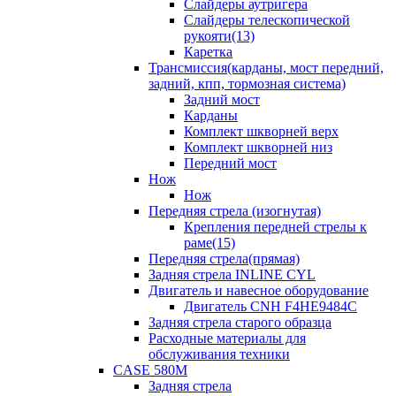
Слайдеры аутригера
Слайдеры телескопической
рукояти(13)
Каретка
Трансмиссия(карданы, мост передний,
задний, кпп, тормозная система)
Задний мост
Карданы
Комплект шкворней верх
Комплект шкворней низ
Передний мост
Нож
Нож
Передняя стрела (изогнутая)
Крепления передней стрелы к
раме(15)
Передняя стрела(прямая)
Задняя стрела INLINE CYL
Двигатель и навесное оборудование
Двигатель CNH F4HE9484C
Задняя стрела старого образца
Расходные материалы для
обслуживания техники
CASE 580M
Задняя стрела