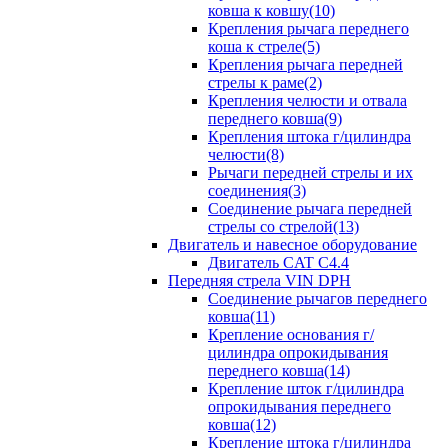
ковша к ковшу(10)
Крепления рычага переднего
коша к стреле(5)
Крепления рычага передней
стрелы к раме(2)
Крепления челюсти и отвала
переднего ковша(9)
Крепления штока г/цилиндра
челюсти(8)
Рычаги передней стрелы и их
соединения(3)
Соединение рычага передней
стрелы со стрелой(13)
Двигатель и навесное оборудование
Двигатель CAT C4.4
Передняя стрела VIN DPH
Cоединение рычагов переднего
ковша(11)
Крепление основания г/
цилиндра опрокидывания
переднего ковша(14)
Крепление шток г/цилиндра
опрокидывания переднего
ковша(12)
Крепление штока г/цилиндра