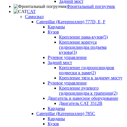
Задний мост
Фронтальный погрузчик
CAT
Самосвал
Caterpillar (Катерпиллер) 777D, E, F
Карданы
Кузов
Крепление рама-кузов(5)
Крепление корпуса
гидроцилиндра подъема
кузова(3)
Рулевое управление
Задний мост
Крепление гидроцилиндров
подвески к раме(2)
Крепление тяги к заднему мосту
Рулевое управление
Крепление рулевого
гидроцилиндра к трапеции(2)
Двигатель и навесное оборудование
Двигатель CAT 3512B
Карданы
Caterpillar (Катерпиллер) 785C
Карданы
Кузов