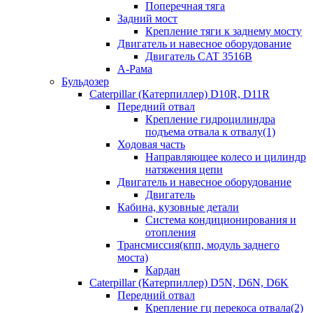
Поперечная тяга
Задний мост
Крепление тяги к заднему мосту
Двигатель и навесное оборудование
Двигатель CAT 3516B
А-Рама
Бульдозер
Caterpillar (Катерпиллер) D10R, D11R
Передний отвал
Крепление гидроцилиндра
подъема отвала к отвалу(1)
Ходовая часть
Направляющее колесо и цилиндр
натяжения цепи
Двигатель и навесное оборудование
Двигатель
Кабина, кузовные детали
Система кондиционирования и
отопления
Трансмиссия(кпп, модуль заднего
моста)
Кардан
Caterpillar (Катерпиллер) D5N, D6N, D6K
Передний отвал
Крепление гц перекоса отвала(2)