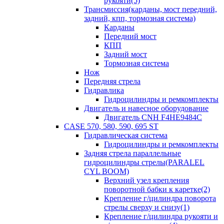
рукояти(5)
Трансмиссия(карданы, мост передний,
задний, кпп, тормозная система)
Карданы
Передний мост
КПП
Задний мост
Тормозная система
Нож
Передняя стрела
Гидравлика
Гидроцилиндры и ремкомплекты
Двигатель и навесное оборудование
Двигатель CNH F4HE9484C
CASE 570, 580, 590, 695 ST
Гидравлическая система
Гидроцилиндры и ремкомплекты
Задняя стрела параллельные
гидроцилиндры стрелы(PARALEL
CYL BOOM)
Верхний узел крепления
поворотной бабки к каретке(2)
Крепление г/цилиндра поворота
стрелы сверху и снизу(1)
Крепление г/цилиндра рукояти и