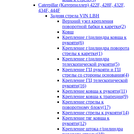
Caterpillar (Катерпиллер) 422F, 428F, 432F,
434F, 444F
Задняя стрела VIN LBH
Верхний узел крепления
поворотной бабки к каретке(2)
Ковш
Крепление г/цилиндра ковша к
рукояти(6)
Крепление г/цилиндра поворота
стрелы к каретке(1)
Крепление г/цилиндра
телескопической рукояти(5)
Крепление ГЦ рукояти и ГЦ
стрелы со стороны основания(4)
Крепление ГЦ телескопической
рукояти(16)
Крепление ковша к рукояти(11)
Крепление ковша к трапеции(9)
Крепление стрелы к
поворотному блоку(17)
Крепление стрелы к рукояти(14)
Крепление тяг ковша к
рукояти(12)
Крепление штока г/цилиндра