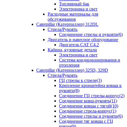
Топливный бак
Электроника и свет
Расходные материалы для
обслуживания
Caterpillar (Катерпиллер) 312DL
Стрела/Рукоять
Соединение стрелы и рукояти(6)
Двигатель и навесное оборудование
Двигатель CAT С4.2
Кабина, кузовные детали
Электроника и свет
Система кондиционирования и
отопления
Caterpillar (Катерпиллер) 325D, 329D
Стрела/Рукоять
ГЦ стрелы к стреле(3)
Крепление кронштейна ковша к
рукояти(8)
Соединение ГЦ стрелы-корпус(2)
Соединение ковш-рукоять(11)
Соединение ковша с тягой(10)
Соединение стрела-корпус(1)
Соединение стрелы и рукояти(6)
Соединение тяг ковша с ГЦ
ковша(9)