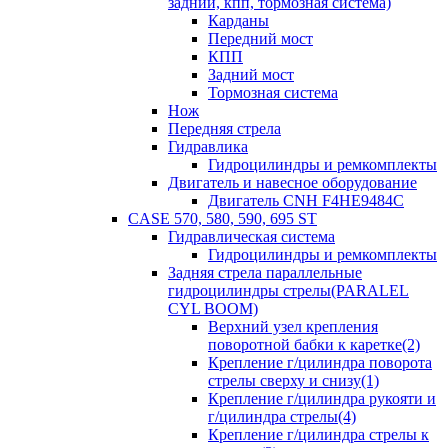
задний, кпп, тормозная система)
Карданы
Передний мост
КПП
Задний мост
Тормозная система
Нож
Передняя стрела
Гидравлика
Гидроцилиндры и ремкомплекты
Двигатель и навесное оборудование
Двигатель CNH F4HE9484C
CASE 570, 580, 590, 695 ST
Гидравлическая система
Гидроцилиндры и ремкомплекты
Задняя стрела параллельные
гидроцилиндры стрелы(PARALEL
CYL BOOM)
Верхний узел крепления
поворотной бабки к каретке(2)
Крепление г/цилиндра поворота
стрелы сверху и снизу(1)
Крепление г/цилиндра рукояти и
г/цилиндра стрелы(4)
Крепление г/цилиндра стрелы к