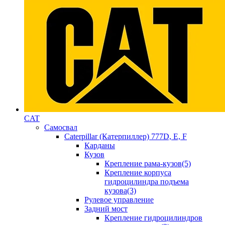
CAT
Самосвал
Caterpillar (Катерпиллер) 777D, E, F
Карданы
Кузов
Крепление рама-кузов(5)
Крепление корпуса
гидроцилиндра подъема
кузова(3)
Рулевое управление
Задний мост
Крепление гидроцилиндров