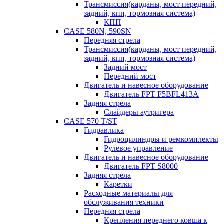
Трансмиссия(карданы, мост передний,
задний, кпп, тормозная система)
КПП
CASE 580N, 590SN
Передняя стрела
Трансмиссия(карданы, мост передний,
задний, кпп, тормозная система)
Задний мост
Передний мост
Двигатель и навесное оборудование
Двигатель FPT F5BFL413A
Задняя стрела
Слайдеры аутригера
CASE 570 T/ST
Гидравлика
Гидроцилиндры и ремкомплекты
Рулевое управление
Двигатель и навесное оборудование
Двигатель FPT S8000
Задняя стрела
Каретки
Расходные материалы для
обслуживания техники
Передняя стрела
Крепления переднего ковша к