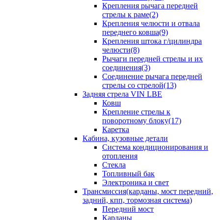
Крепления рычага передней
стрелы к раме(2)
Крепления челюсти и отвала
переднего ковша(9)
Крепления штока г/цилиндра
челюсти(8)
Рычаги передней стрелы и их
соединения(3)
Соединение рычага передней
стрелы со стрелой(13)
Задняя стрела VIN LBE
Ковш
Крепление стрелы к
поворотному блоку(17)
Каретка
Кабина, кузовные детали
Система кондиционирования и
отопления
Стекла
Топливный бак
Электроника и свет
Трансмиссия(карданы, мост передний,
задний, кпп, тормозная система)
Передний мост
Карданы