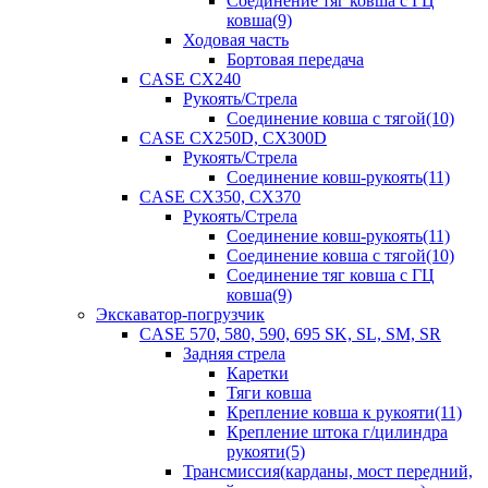
Соединение тяг ковша с ГЦ
ковша(9)
Ходовая часть
Бортовая передача
CASE CX240
Рукоять/Стрела
Соединение ковша с тягой(10)
CASE CX250D, CX300D
Рукоять/Стрела
Соединение ковш-рукоять(11)
CASE CX350, CX370
Рукоять/Стрела
Соединение ковш-рукоять(11)
Соединение ковша с тягой(10)
Соединение тяг ковша с ГЦ
ковша(9)
Экскаватор-погрузчик
CASE 570, 580, 590, 695 SK, SL, SM, SR
Задняя стрела
Каретки
Тяги ковша
Крепление ковша к рукояти(11)
Крепление штока г/цилиндра
рукояти(5)
Трансмиссия(карданы, мост передний,