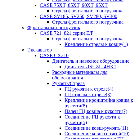
CASE 75XT, 85XT, 90XT, 95XT
Стрела фронтального погрузчика
CASE SV185, SV250, SV280, SV300
Стрела фронтального погрузчика
Фронтальный погрузчик
CASE 721, 821 серии E/F
Стрела фронтального погрузчика
Крепление стрелы к ковшу(1)
Экскаватор
CASE CX210
Двигатель и навесное оборудование
Двигатель ISUZU 4HK1
Расходные материалы для
обслуживания
Рукоять/Стрела
ГЦ рукояти к стреле(4)
ГЦ стрелы к стреле(3)
Крепление кронштейна ковша к
рукояти(8)
Палец ГЦ ковша к рукояти(7)
Соединение ГЦ рукояти к
рукояти(5)
Соединение ковш-рукоять(11)
Соединение ковша с тягой(10)