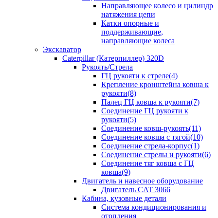
Направляющее колесо и цилиндр
натяжения цепи
Катки опорные и
поддерживающие,
направляющие колеса
Экскаватор
Caterpillar (Катерпиллер) 320D
Рукоять/Стрела
ГЦ рукояти к стреле(4)
Крепление кронштейна ковша к
рукояти(8)
Палец ГЦ ковша к рукояти(7)
Соединение ГЦ рукояти к
рукояти(5)
Соединение ковш-рукоять(11)
Соединение ковша с тягой(10)
Соединение стрела-корпус(1)
Соединение стрелы и рукояти(6)
Соединение тяг ковша с ГЦ
ковша(9)
Двигатель и навесное оборудование
Двигатель CAT 3066
Кабина, кузовные детали
Система кондиционирования и
отопления