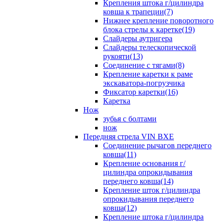
Крепления штока г/цилиндра
ковша к трапеции(7)
Нижнее крепление поворотного
блока стрелы к каретке(19)
Слайдеры аутригера
Слайдеры телескопической
рукояти(13)
Соединение с тягами(8)
Крепление каретки к раме
экскаватора-погрузчика
Фиксатор каретки(16)
Каретка
Нож
зубья с болтами
нож
Передняя стрела VIN BXE
Cоединение рычагов переднего
ковша(11)
Крепление основания г/
цилиндра опрокидывания
переднего ковша(14)
Крепление шток г/цилиндра
опрокидывания переднего
ковша(12)
Крепление штока г/цилиндра