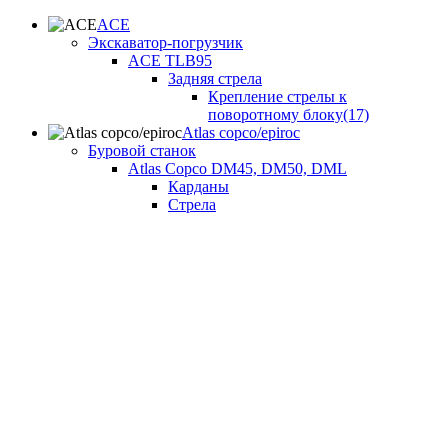
ACE
Экскаватор-погрузчик
ACE TLB95
Задняя стрела
Крепление стрелы к
поворотному блоку(17)
Atlas copco/epiroc
Буровой станок
Atlas Copco DM45, DM50, DML
Карданы
Стрела