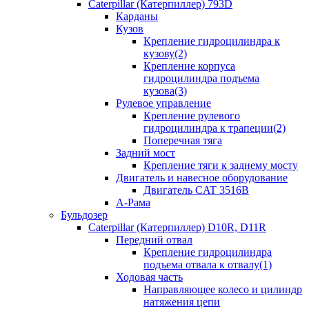
Caterpillar (Катерпиллер) 793D
Карданы
Кузов
Крепление гидроцилиндра к
кузову(2)
Крепление корпуса
гидроцилиндра подъема
кузова(3)
Рулевое управление
Крепление рулевого
гидроцилиндра к трапеции(2)
Поперечная тяга
Задний мост
Крепление тяги к заднему мосту
Двигатель и навесное оборудование
Двигатель CAT 3516B
А-Рама
Бульдозер
Caterpillar (Катерпиллер) D10R, D11R
Передний отвал
Крепление гидроцилиндра
подъема отвала к отвалу(1)
Ходовая часть
Направляющее колесо и цилиндр
натяжения цепи