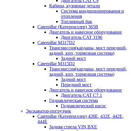
Двигатель CAT C9
Кабина, кузовные детали
Система кондиционирования и
отопления
Топливный бак
Caterpillar (Катерпиллер) 365B
Двигатель и навесное оборудование
Двигатель CAT 3196
Caterpillar M317D2
Трансмиссия(карданы, мост передний,
задний, кпп, тормозная система)
Задний мост
Caterpillar M315D2
Трансмиссия(карданы, мост передний,
задний, кпп, тормозная система)
Задний мост
Передний мост
Двигатель и навесное оборудование
Двигатель CAT C7.1
Гидравлическая система
Гидравлический насос
Экскаватор-погрузчик
Caterpillar (Катерпиллер) 428E, 432E, 442E,
444E
Задняя стрела VIN BXE