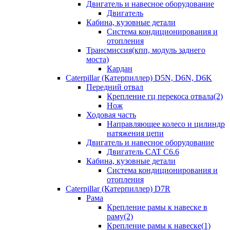
Двигатель и навесное оборудование
Двигатель
Кабина, кузовные детали
Система кондиционирования и
отопления
Трансмиссия(кпп, модуль заднего
моста)
Кардан
Caterpillar (Катерпиллер) D5N, D6N, D6K
Передний отвал
Крепление гц перекоса отвала(2)
Нож
Ходовая часть
Направляющее колесо и цилиндр
натяжения цепи
Двигатель и навесное оборудование
Двигатель CAT C6.6
Кабина, кузовные детали
Система кондиционирования и
отопления
Caterpillar (Катерпиллер) D7R
Рама
Крепление рамы к навеске в
раму(2)
Крепление рамы к навеске(1)