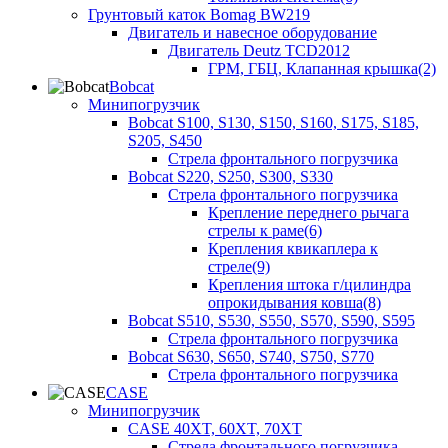
Грунтовый каток Bomag BW219
Двигатель и навесное оборудование
Двигатель Deutz TCD2012
ГРМ, ГБЦ, Клапанная крышка(2)
Bobcat
Минипогрузчик
Bobcat S100, S130, S150, S160, S175, S185,
S205, S450
Стрела фронтального погрузчика
Bobcat S220, S250, S300, S330
Стрела фронтального погрузчика
Крепление переднего рычага
стрелы к раме(6)
Крепления квикаплера к
стреле(9)
Крепления штока г/цилиндра
опрокидывания ковша(8)
Bobcat S510, S530, S550, S570, S590, S595
Стрела фронтального погрузчика
Bobcat S630, S650, S740, S750, S770
Стрела фронтального погрузчика
CASE
Минипогрузчик
CASE 40XT, 60XT, 70XT
Стрела фронтального погрузчика