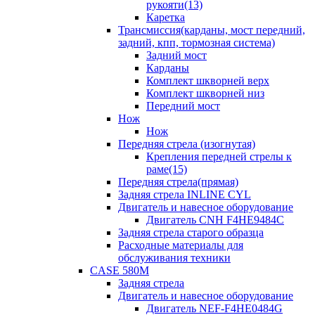
рукояти(13)
Каретка
Трансмиссия(карданы, мост передний,
задний, кпп, тормозная система)
Задний мост
Карданы
Комплект шкворней верх
Комплект шкворней низ
Передний мост
Нож
Нож
Передняя стрела (изогнутая)
Крепления передней стрелы к
раме(15)
Передняя стрела(прямая)
Задняя стрела INLINE CYL
Двигатель и навесное оборудование
Двигатель CNH F4HE9484C
Задняя стрела старого образца
Расходные материалы для
обслуживания техники
CASE 580M
Задняя стрела
Двигатель и навесное оборудование
Двигатель NEF-F4HE0484G