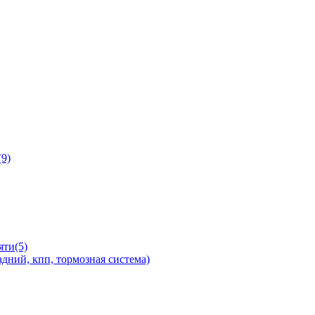
9)
яти(5)
дний, кпп, тормозная система)