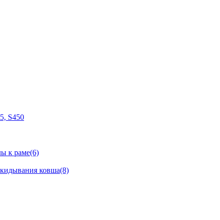
05, S450
ы к раме(6)
окидывания ковша(8)