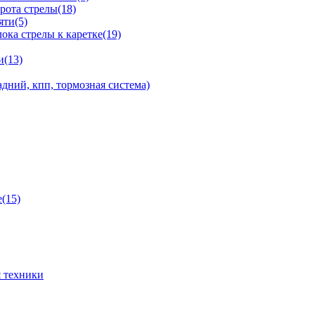
рота стрелы(18)
яти(5)
ка стрелы к каретке(19)
и(13)
дний, кпп, тормозная система)
(15)
 техники