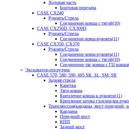
Ходовая часть
Бортовая передача
CASE CX240
Рукоять/Стрела
Соединение ковша с тягой(10)
CASE CX250D, CX300D
Рукоять/Стрела
Соединение ковш-рукоять(11)
CASE CX350, CX370
Рукоять/Стрела
Соединение ковш-рукоять(11)
Соединение ковша с тягой(10)
Соединение тяг ковша с ГЦ ковша(
Экскаватор-погрузчик
CASE 570, 580, 590, 695 SK, SL, SM, SR
Задняя стрела
Каретки
Тяги ковша
Крепление ковша к рукояти(11)
Крепление штока г/цилиндра руко
Трансмиссия(карданы, мост передний, за
Карданы
Передний мост
КПП
Задний мост