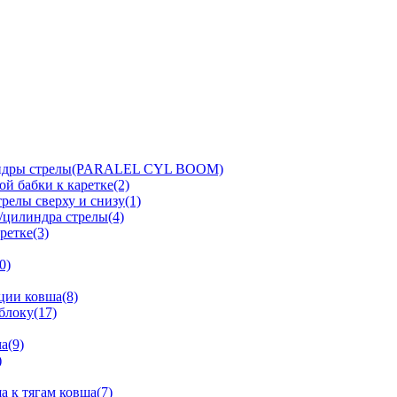
линдры стрелы(PARALEL CYL BOOM)
й бабки к каретке(2)
релы сверху и снизу(1)
/цилиндра стрелы(4)
ретке(3)
0)
ции ковша(8)
блоку(17)
а(9)
)
 к тягам ковша(7)