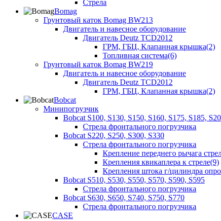
Стрела
Bomag
Грунтовый каток Bomag BW213
Двигатель и навесное оборудование
Двигатель Deutz TCD2012
ГРМ, ГБЦ, Клапанная крышка(2)
Топливная система(6)
Грунтовый каток Bomag BW219
Двигатель и навесное оборудование
Двигатель Deutz TCD2012
ГРМ, ГБЦ, Клапанная крышка(2)
Bobcat
Минипогрузчик
Bobcat S100, S130, S150, S160, S175, S185, S2
Стрела фронтального погрузчика
Bobcat S220, S250, S300, S330
Стрела фронтального погрузчика
Крепление переднего рычага стрел
Крепления квикаплера к стреле(9)
Крепления штока г/цилиндра опр
Bobcat S510, S530, S550, S570, S590, S595
Стрела фронтального погрузчика
Bobcat S630, S650, S740, S750, S770
Стрела фронтального погрузчика
CASE