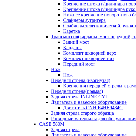
Крепление штока г/цилиндра пово
Крепление штока г/цилиндра руко
Нижнее крепление поворотного бло
Слайдеры аутригера
Слайдеры телескопической рукоят
Каретка
Трансмиссия(карданы, мост передний, за
Задний мост
Карданы
Комплект шкворней верх
Комплект шкворней низ
Передний мост
Нож
Нож
Передняя стрела (изогнутая)
Крепления передней стрелы к раме
Передняя стрела(прямая)
Задняя стрела INLINE CYL
Двигатель и навесное оборудование
Двигатель CNH F4HE9484C
Задняя стрела старого образца
Расходные материалы для обслуживания
CASE 580M
Задняя стрела
Двигатель и навесное оборудование