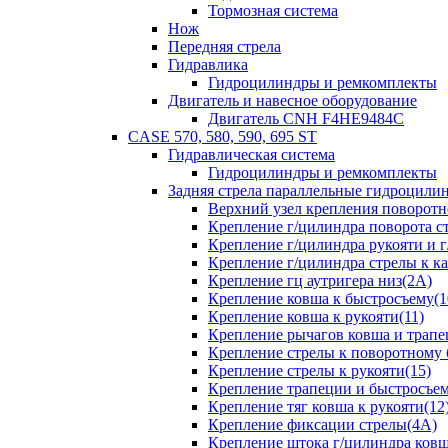
Тормозная система
Нож
Передняя стрела
Гидравлика
Гидроцилиндры и ремкомплекты
Двигатель и навесное оборудование
Двигатель CNH F4HE9484C
CASE 570, 580, 590, 695 ST
Гидравлическая система
Гидроцилиндры и ремкомплекты
Задняя стрела параллельные гидроци
Верхний узел крепления поворотно
Крепление г/цилиндра поворота ст
Крепление г/цилиндра рукояти и г
Крепление г/цилиндра стрелы к ка
Крепление гц аутригера низ(2А)
Крепление ковша к быстросъему(1
Крепление ковша к рукояти(11)
Крепление рычагов ковша и трапе
Крепление стрелы к поворотному 
Крепление стрелы к рукояти(15)
Крепление трапеции и быстросъем
Крепление тяг ковша к рукояти(12
Крепление фиксации стрелы(4A)
Крепление штока г/цилиндра ковша