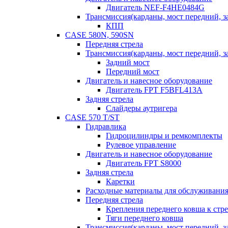
Двигатель NEF-F4HE0484G
Трансмиссия(карданы, мост передний, за
КПП
CASE 580N, 590SN
Передняя стрела
Трансмиссия(карданы, мост передний, за
Задний мост
Передний мост
Двигатель и навесное оборудование
Двигатель FPT F5BFL413A
Задняя стрела
Слайдеры аутригера
CASE 570 T/ST
Гидравлика
Гидроцилиндры и ремкомплекты
Рулевое управление
Двигатель и навесное оборудование
Двигатель FPT S8000
Задняя стрела
Каретки
Расходные материалы для обслуживания
Передняя стрела
Крепления переднего ковша к стре
Тяги переднего ковша
Трансмиссия(карданы, мост передний, за