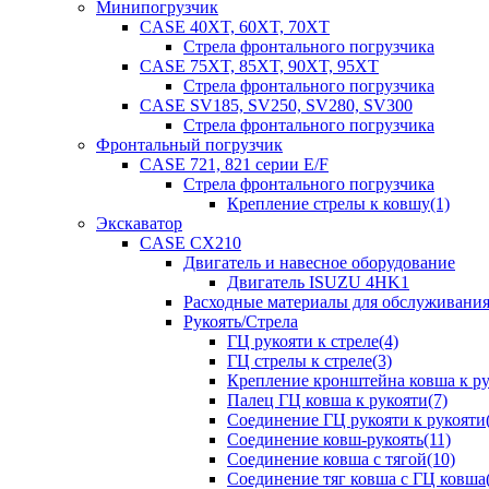
Минипогрузчик
CASE 40XT, 60XT, 70XT
Стрела фронтального погрузчика
CASE 75XT, 85XT, 90XT, 95XT
Стрела фронтального погрузчика
CASE SV185, SV250, SV280, SV300
Стрела фронтального погрузчика
Фронтальный погрузчик
CASE 721, 821 серии E/F
Стрела фронтального погрузчика
Крепление стрелы к ковшу(1)
Экскаватор
CASE CX210
Двигатель и навесное оборудование
Двигатель ISUZU 4HK1
Расходные материалы для обслуживани
Рукоять/Стрела
ГЦ рукояти к стреле(4)
ГЦ стрелы к стреле(3)
Крепление кронштейна ковша к ру
Палец ГЦ ковша к рукояти(7)
Соединение ГЦ рукояти к рукояти(
Соединение ковш-рукоять(11)
Соединение ковша с тягой(10)
Соединение тяг ковша с ГЦ ковша(