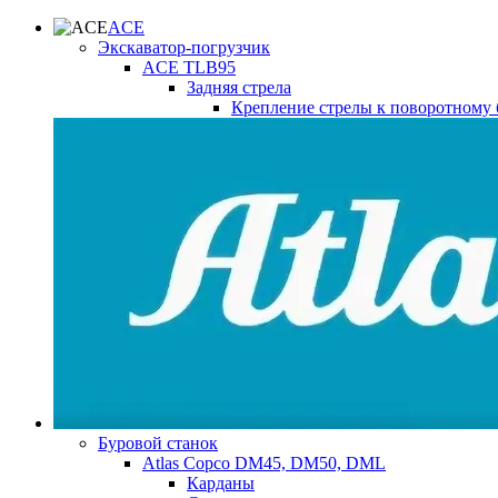
ACE
Экскаватор-погрузчик
ACE TLB95
Задняя стрела
Крепление стрелы к поворотному 
Буровой станок
Atlas Copco DM45, DM50, DML
Карданы