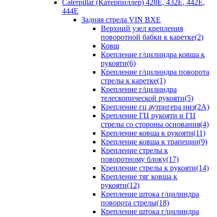
Caterpillar (Катерпиллер) 428E, 432E, 442E,
444E
Задняя стрела VIN BXE
Верхний узел крепления
поворотной бабки к каретке(2)
Ковш
Крепление г/цилиндра ковша к
рукояти(6)
Крепление г/цилиндра поворота
стрелы к каретке(1)
Крепление г/цилиндра
телескопической рукояти(5)
Крепление гц аутригера низ(2А)
Крепление ГЦ рукояти и ГЦ
стрелы со стороны основания(4)
Крепление ковша к рукояти(11)
Крепление ковша к трапеции(9)
Крепление стрелы к
поворотному блоку(17)
Крепление стрелы к рукояти(14)
Крепление тяг ковша к
рукояти(12)
Крепление штока г/цилиндра
поворота стрелы(18)
Крепление штока г/цилиндра