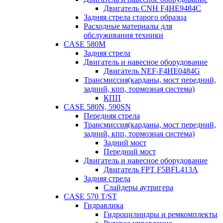
Двигатель CNH F4HE9484C
Задняя стрела старого образца
Расходные материалы для
обслуживания техники
CASE 580M
Задняя стрела
Двигатель и навесное оборудование
Двигатель NEF-F4HE0484G
Трансмиссия(карданы, мост передний,
задний, кпп, тормозная система)
КПП
CASE 580N, 590SN
Передняя стрела
Трансмиссия(карданы, мост передний,
задний, кпп, тормозная система)
Задний мост
Передний мост
Двигатель и навесное оборудование
Двигатель FPT F5BFL413A
Задняя стрела
Слайдеры аутригера
CASE 570 T/ST
Гидравлика
Гидроцилиндры и ремкомплекты