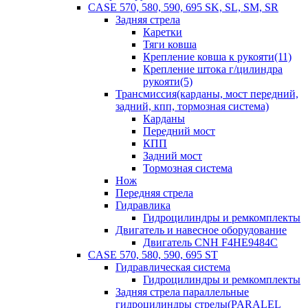
CASE 570, 580, 590, 695 SK, SL, SM, SR
Задняя стрела
Каретки
Тяги ковша
Крепление ковша к рукояти(11)
Крепление штока г/цилиндра
рукояти(5)
Трансмиссия(карданы, мост передний,
задний, кпп, тормозная система)
Карданы
Передний мост
КПП
Задний мост
Тормозная система
Нож
Передняя стрела
Гидравлика
Гидроцилиндры и ремкомплекты
Двигатель и навесное оборудование
Двигатель CNH F4HE9484C
CASE 570, 580, 590, 695 ST
Гидравлическая система
Гидроцилиндры и ремкомплекты
Задняя стрела параллельные
гидроцилиндры стрелы(PARALEL