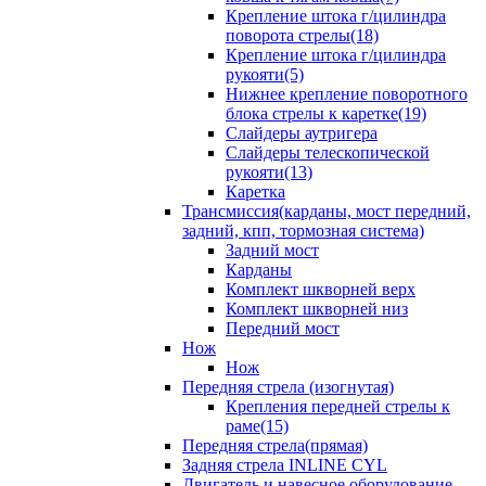
Крепление штока г/цилиндра
поворота стрелы(18)
Крепление штока г/цилиндра
рукояти(5)
Нижнее крепление поворотного
блока стрелы к каретке(19)
Слайдеры аутригера
Слайдеры телескопической
рукояти(13)
Каретка
Трансмиссия(карданы, мост передний,
задний, кпп, тормозная система)
Задний мост
Карданы
Комплект шкворней верх
Комплект шкворней низ
Передний мост
Нож
Нож
Передняя стрела (изогнутая)
Крепления передней стрелы к
раме(15)
Передняя стрела(прямая)
Задняя стрела INLINE CYL
Двигатель и навесное оборудование