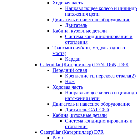
Ходовая часть
Направляющее колесо и цилиндр
натяжения цепи
Двигатель и навесное оборудование
Двигатель
Кабина, кузовные детали
Система кондиционирования и
отопления
Трансмиссия(кпп, модуль заднего
моста)
Кардан
Caterpillar (Катерпиллер) D5N, D6N, D6K
Передний отвал
Крепление гц перекоса отвала(2)
Нож
Ходовая часть
Направляющее колесо и цилиндр
натяжения цепи
Двигатель и навесное оборудование
Двигатель CAT C6.6
Кабина, кузовные детали
Система кондиционирования и
отопления
Caterpillar (Катерпиллер) D7R
Рама