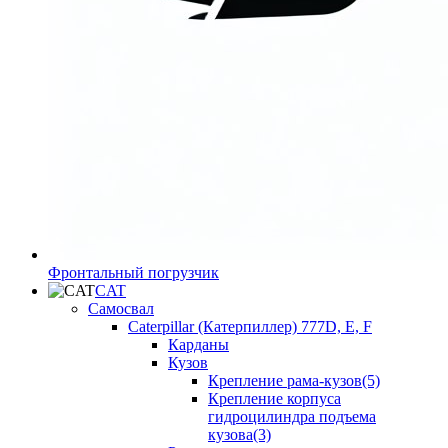
Фронтальный погрузчик
CAT
Самосвал
Caterpillar (Катерпиллер) 777D, E, F
Карданы
Кузов
Крепление рама-кузов(5)
Крепление корпуса
гидроцилиндра подъема
кузова(3)