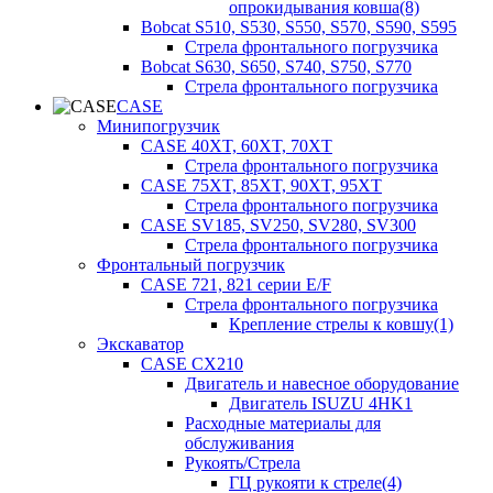
опрокидывания ковша(8)
Bobcat S510, S530, S550, S570, S590, S595
Стрела фронтального погрузчика
Bobcat S630, S650, S740, S750, S770
Стрела фронтального погрузчика
CASE
Минипогрузчик
CASE 40XT, 60XT, 70XT
Стрела фронтального погрузчика
CASE 75XT, 85XT, 90XT, 95XT
Стрела фронтального погрузчика
CASE SV185, SV250, SV280, SV300
Стрела фронтального погрузчика
Фронтальный погрузчик
CASE 721, 821 серии E/F
Стрела фронтального погрузчика
Крепление стрелы к ковшу(1)
Экскаватор
CASE CX210
Двигатель и навесное оборудование
Двигатель ISUZU 4HK1
Расходные материалы для
обслуживания
Рукоять/Стрела
ГЦ рукояти к стреле(4)