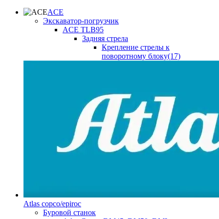
ACE
Экскаватор-погрузчик
ACE TLB95
Задняя стрела
Крепление стрелы к
поворотному блоку(17)
Atlas copco/epiroc
Буровой станок