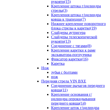
рукояти(15)
Крепление штока г/цилиндра
стрелы(3)
Крепления штока г/цилиндра
ковша к трапеции(7)
Нижнее крепление поворотного
блока стрелы к каретке(19)
Слайдеры аутригера
Слайдеры телескопической
рукояти(13)
Соединение с тягами(8)
Крепление каретки к раме
экскаватора-погрузчика
Фиксатор каретки(16)
Каретка
Нож
зубья с болтами
нож
Передняя стрела VIN BXE
Cоединение рычагов переднего
ковша(11)
Крепление основания г/
цилиндра опрокидывания
переднего ковша(14)
Крепление шток г/цилиндра