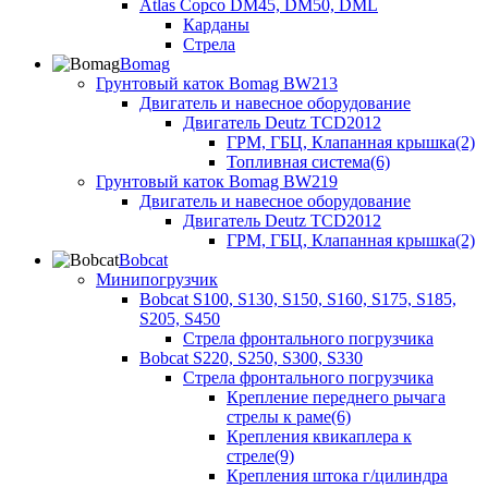
Atlas Copco DM45, DM50, DML
Карданы
Стрела
Bomag
Грунтовый каток Bomag BW213
Двигатель и навесное оборудование
Двигатель Deutz TCD2012
ГРМ, ГБЦ, Клапанная крышка(2)
Топливная система(6)
Грунтовый каток Bomag BW219
Двигатель и навесное оборудование
Двигатель Deutz TCD2012
ГРМ, ГБЦ, Клапанная крышка(2)
Bobcat
Минипогрузчик
Bobcat S100, S130, S150, S160, S175, S185,
S205, S450
Стрела фронтального погрузчика
Bobcat S220, S250, S300, S330
Стрела фронтального погрузчика
Крепление переднего рычага
стрелы к раме(6)
Крепления квикаплера к
стреле(9)
Крепления штока г/цилиндра