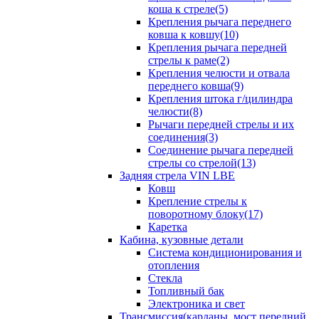
коша к стреле(5)
Крепления рычага переднего
ковша к ковшу(10)
Крепления рычага передней
стрелы к раме(2)
Крепления челюсти и отвала
переднего ковша(9)
Крепления штока г/цилиндра
челюсти(8)
Рычаги передней стрелы и их
соединения(3)
Соединение рычага передней
стрелы со стрелой(13)
Задняя стрела VIN LBE
Ковш
Крепление стрелы к
поворотному блоку(17)
Каретка
Кабина, кузовные детали
Система кондиционирования и
отопления
Стекла
Топливный бак
Электроника и свет
Трансмиссия(карданы, мост передний,