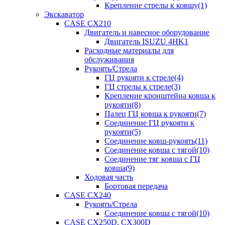
Крепление стрелы к ковшу(1)
Экскаватор
CASE CX210
Двигатель и навесное оборудование
Двигатель ISUZU 4HK1
Расходные материалы для
обслуживания
Рукоять/Стрела
ГЦ рукояти к стреле(4)
ГЦ стрелы к стреле(3)
Крепление кронштейна ковша к
рукояти(8)
Палец ГЦ ковша к рукояти(7)
Соединение ГЦ рукояти к
рукояти(5)
Соединение ковш-рукоять(11)
Соединение ковша с тягой(10)
Соединение тяг ковша с ГЦ
ковша(9)
Ходовая часть
Бортовая передача
CASE CX240
Рукоять/Стрела
Соединение ковша с тягой(10)
CASE CX250D, CX300D