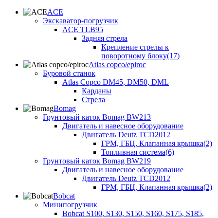
ACE
Экскаватор-погрузчик
ACE TLB95
Задняя стрела
Крепление стрелы к
поворотному блоку(17)
Atlas copco/epiroc
Буровой станок
Atlas Copco DM45, DM50, DML
Карданы
Стрела
Bomag
Грунтовый каток Bomag BW213
Двигатель и навесное оборудование
Двигатель Deutz TCD2012
ГРМ, ГБЦ, Клапанная крышка(2)
Топливная система(6)
Грунтовый каток Bomag BW219
Двигатель и навесное оборудование
Двигатель Deutz TCD2012
ГРМ, ГБЦ, Клапанная крышка(2)
Bobcat
Минипогрузчик
Bobcat S100, S130, S150, S160, S175, S185,