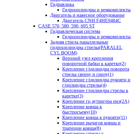
Гидравлика
Гидроцилиндры и ремкомплекты
Двигатель и навесное оборудование
Двигатель CNH F4HE9484C
CASE 570, 580, 590, 695 ST
Гидравлическая система
Гидроцилиндры и ремкомплекты
Задняя стрела параллельные
гидроцилиндры стрелы(PARALEL
CYL BOOM)
Верхний узел крепления
поворотной бабки к каретке(2)
Крепление г/цилиндра поворота
стрелы сверху и снизу(1)
Крепление г/цилиндра рукояти и
г/цилиндра стрелы(4)
Крепление г/цилиндра стрелы к
каретке(3)
Крепление гц аутригера низ(2А)
Крепление ковша к
быстросъему(10)
Крепление ковша к рукояти(11)
Крепление рычагов ковша и
трапеции ковша(8)
Крепление стрелы к