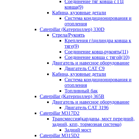
Соединение тяг ковша с ГЦ
ковша(9)
Кабина, кузовные детали
Система кондиционирования и
отопления
Caterpillar (Катерпиллер) 330D
Стрела/Рукоять
Крепления г/цилиндра ковша к
тяге(9)
Соединение ковш-рукоять(11)
Соединение ковша с тягой(10)
Двигатель и навесное оборудование
Двигатель CAT C9
Кабина, кузовные детали
Система кондиционирования и
отопления
Топливный бак
Caterpillar (Катерпиллер) 365B
Двигатель и навесное оборудование
Двигатель CAT 3196
Caterpillar M317D2
Трансмиссия(карданы, мост передний,
задний, кпп, тормозная система)
Задний мост
Caterpillar M315D2