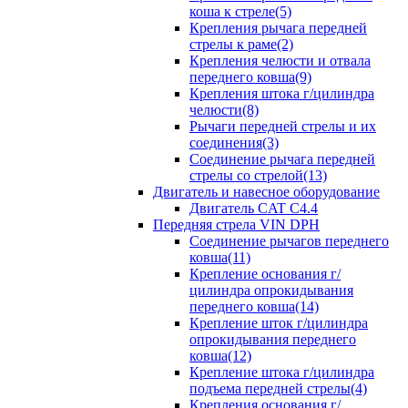
коша к стреле(5)
Крепления рычага передней
стрелы к раме(2)
Крепления челюсти и отвала
переднего ковша(9)
Крепления штока г/цилиндра
челюсти(8)
Рычаги передней стрелы и их
соединения(3)
Соединение рычага передней
стрелы со стрелой(13)
Двигатель и навесное оборудование
Двигатель CAT C4.4
Передняя стрела VIN DPH
Cоединение рычагов переднего
ковша(11)
Крепление основания г/
цилиндра опрокидывания
переднего ковша(14)
Крепление шток г/цилиндра
опрокидывания переднего
ковша(12)
Крепление штока г/цилиндра
подъема передней стрелы(4)
Крепления основания г/