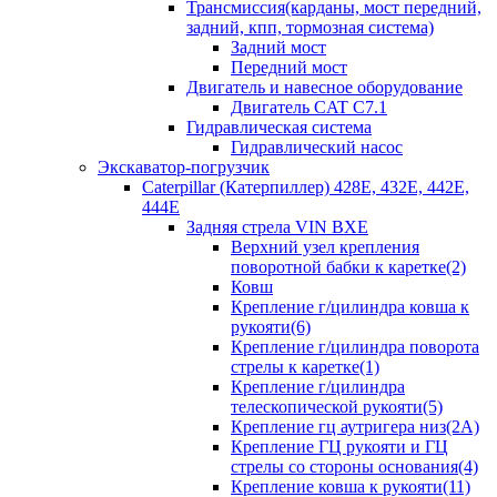
Трансмиссия(карданы, мост передний,
задний, кпп, тормозная система)
Задний мост
Передний мост
Двигатель и навесное оборудование
Двигатель CAT C7.1
Гидравлическая система
Гидравлический насос
Экскаватор-погрузчик
Caterpillar (Катерпиллер) 428E, 432E, 442E,
444E
Задняя стрела VIN BXE
Верхний узел крепления
поворотной бабки к каретке(2)
Ковш
Крепление г/цилиндра ковша к
рукояти(6)
Крепление г/цилиндра поворота
стрелы к каретке(1)
Крепление г/цилиндра
телескопической рукояти(5)
Крепление гц аутригера низ(2А)
Крепление ГЦ рукояти и ГЦ
стрелы со стороны основания(4)
Крепление ковша к рукояти(11)