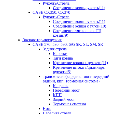
Рукоять/Стрела
Соединение ковш-рукоять(11)
CASE CX350, CX370
Рукоять/Стрела
Соединение ковш-рукоять(11)
Соединение ковша с тягой(10)
Соединение тяг ковша с ГЦ
ковша(9)
Экскаватор-погрузчик
CASE 570, 580, 590, 695 SK, SL, SM, SR
Задняя стрела
Каретки
Тяги ковша
Крепление ковша к рукояти(11)
Крепление штока г/цилиндра
рукояти(5)
Трансмиссия(карданы, мост передний,
задний, кпп, тормозная система)
Карданы
Передний мост
КПП
Задний мост
Тормозная система
Нож
Передняя стрела