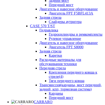
Задний мост
Передний мост
Двигатель и навесное оборудование
Двигатель FPT F5BFL413A
Задняя стрела
Слайдеры аутригера
CASE 570 T/ST
Гидравлика
Гидроцилиндры и ремкомплекты
Рулевое управление
Двигатель и навесное оборудование
Двигатель FPT S8000
Задняя стрела
Каретки
Расходные материалы для
обслуживания техники
Передняя стрела
Крепления переднего ковша к
стреле(4)
Тяги переднего ковша
Трансмиссия(карданы, мост передний,
задний, кпп, тормозная система)
Карданы
Передний мост
CARRARO