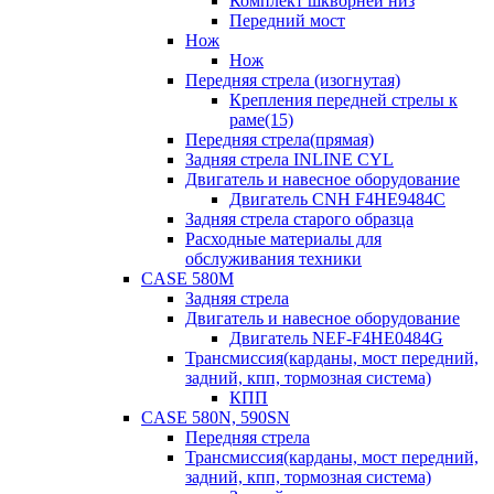
Комплект шкворней низ
Передний мост
Нож
Нож
Передняя стрела (изогнутая)
Крепления передней стрелы к
раме(15)
Передняя стрела(прямая)
Задняя стрела INLINE CYL
Двигатель и навесное оборудование
Двигатель CNH F4HE9484C
Задняя стрела старого образца
Расходные материалы для
обслуживания техники
CASE 580M
Задняя стрела
Двигатель и навесное оборудование
Двигатель NEF-F4HE0484G
Трансмиссия(карданы, мост передний,
задний, кпп, тормозная система)
КПП
CASE 580N, 590SN
Передняя стрела
Трансмиссия(карданы, мост передний,
задний, кпп, тормозная система)