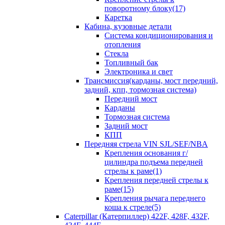
поворотному блоку(17)
Каретка
Кабина, кузовные детали
Система кондиционирования и
отопления
Стекла
Топливный бак
Электроника и свет
Трансмиссия(карданы, мост передний,
задний, кпп, тормозная система)
Передний мост
Карданы
Тормозная система
Задний мост
КПП
Передняя стрела VIN SJL/SEF/NBA
Крепления основания г/
цилиндра подъема передней
стрелы к раме(1)
Крепления передней стрелы к
раме(15)
Крепления рычага переднего
коша к стреле(5)
Caterpillar (Катерпиллер) 422F, 428F, 432F,