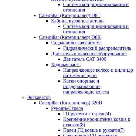
Система кондиционирования и
отопления
Caterpillar (Катерпиллер) D8T
Кабина, кузовные детали
Система кондиционирования и
отопления
Caterpillar (Катерпиллер) D8R
Гидравлическая система
Гидравлический распределитель
Двигатель и навесное оборудование
Двигатель CAT 3406
Ходовая часть
Направляющее колесо и цилиндр
натяжения цепи
Катки опорные и
поддерживающие,
направляющие колеса
Экскаватор
Caterpillar (Катерпиллер) 320D
Рукоять/Стрела
ГЦ рукояти к стреле(4)
Крепление кронштейна ковша к
рукояти(8)
Палец ГЦ ковша к рукояти(7)
Соединение ГЦ рукояти к