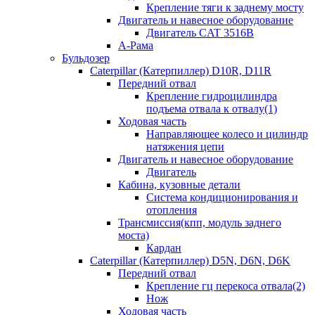
Крепление тяги к заднему мосту
Двигатель и навесное оборудование
Двигатель CAT 3516B
А-Рама
Бульдозер
Caterpillar (Катерпиллер) D10R, D11R
Передний отвал
Крепление гидроцилиндра
подъема отвала к отвалу(1)
Ходовая часть
Направляющее колесо и цилиндр
натяжения цепи
Двигатель и навесное оборудование
Двигатель
Кабина, кузовные детали
Система кондиционирования и
отопления
Трансмиссия(кпп, модуль заднего
моста)
Кардан
Caterpillar (Катерпиллер) D5N, D6N, D6K
Передний отвал
Крепление гц перекоса отвала(2)
Нож
Ходовая часть