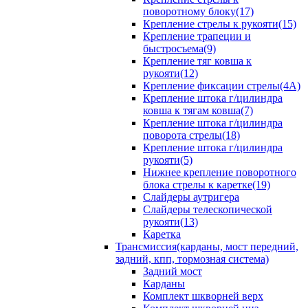
поворотному блоку(17)
Крепление стрелы к рукояти(15)
Крепление трапеции и
быстросъема(9)
Крепление тяг ковша к
рукояти(12)
Крепление фиксации стрелы(4A)
Крепление штока г/цилиндра
ковша к тягам ковша(7)
Крепление штока г/цилиндра
поворота стрелы(18)
Крепление штока г/цилиндра
рукояти(5)
Нижнее крепление поворотного
блока стрелы к каретке(19)
Слайдеры аутригера
Слайдеры телескопической
рукояти(13)
Каретка
Трансмиссия(карданы, мост передний,
задний, кпп, тормозная система)
Задний мост
Карданы
Комплект шкворней верх