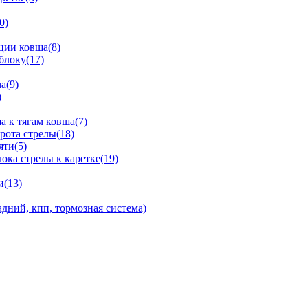
0)
ции ковша(8)
блоку(17)
а(9)
)
 к тягам ковша(7)
рота стрелы(18)
яти(5)
ка стрелы к каретке(19)
и(13)
дний, кпп, тормозная система)