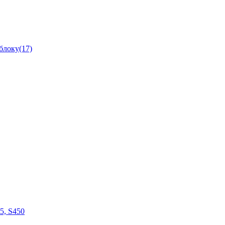
блоку(17)
05, S450