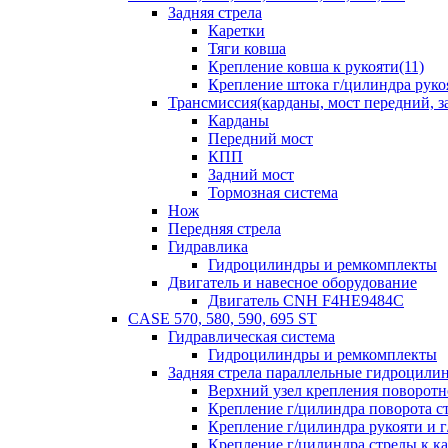
Задняя стрела
Каретки
Тяги ковша
Крепление ковша к рукояти(11)
Крепление штока г/цилиндра руко
Трансмиссия(карданы, мост передний, за
Карданы
Передний мост
КПП
Задний мост
Тормозная система
Нож
Передняя стрела
Гидравлика
Гидроцилиндры и ремкомплекты
Двигатель и навесное оборудование
Двигатель CNH F4HE9484C
CASE 570, 580, 590, 695 ST
Гидравлическая система
Гидроцилиндры и ремкомплекты
Задняя стрела параллельные гидроци
Верхний узел крепления поворотно
Крепление г/цилиндра поворота ст
Крепление г/цилиндра рукояти и г
Крепление г/цилиндра стрелы к ка