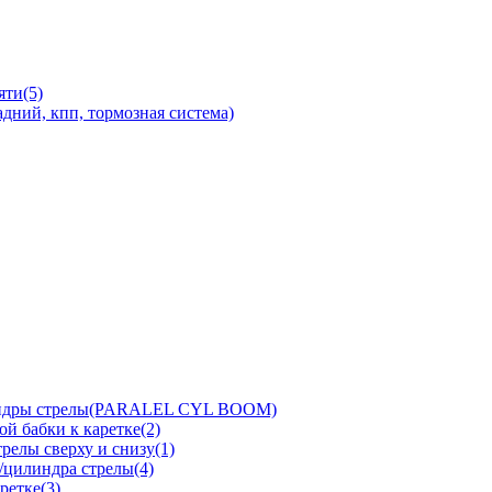
яти(5)
дний, кпп, тормозная система)
линдры стрелы(PARALEL CYL BOOM)
й бабки к каретке(2)
релы сверху и снизу(1)
/цилиндра стрелы(4)
ретке(3)