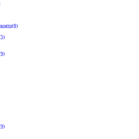
я
кояти(8)
5)
9)
9)