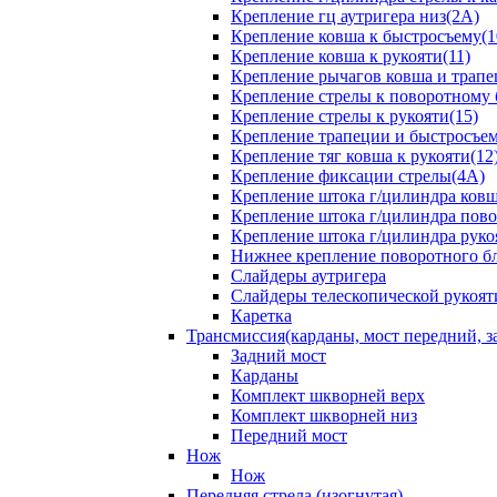
Крепление гц аутригера низ(2А)
Крепление ковша к быстросъему(1
Крепление ковша к рукояти(11)
Крепление рычагов ковша и трапе
Крепление стрелы к поворотному 
Крепление стрелы к рукояти(15)
Крепление трапеции и быстросъем
Крепление тяг ковша к рукояти(12
Крепление фиксации стрелы(4A)
Крепление штока г/цилиндра ковша
Крепление штока г/цилиндра пово
Крепление штока г/цилиндра руко
Нижнее крепление поворотного бло
Слайдеры аутригера
Слайдеры телескопической рукоят
Каретка
Трансмиссия(карданы, мост передний, за
Задний мост
Карданы
Комплект шкворней верх
Комплект шкворней низ
Передний мост
Нож
Нож
Передняя стрела (изогнутая)