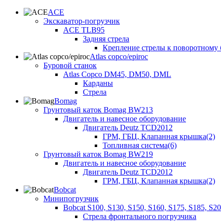
ACE
Экскаватор-погрузчик
ACE TLB95
Задняя стрела
Крепление стрелы к поворотному 
Atlas copco/epiroc
Буровой станок
Atlas Copco DM45, DM50, DML
Карданы
Стрела
Bomag
Грунтовый каток Bomag BW213
Двигатель и навесное оборудование
Двигатель Deutz TCD2012
ГРМ, ГБЦ, Клапанная крышка(2)
Топливная система(6)
Грунтовый каток Bomag BW219
Двигатель и навесное оборудование
Двигатель Deutz TCD2012
ГРМ, ГБЦ, Клапанная крышка(2)
Bobcat
Минипогрузчик
Bobcat S100, S130, S150, S160, S175, S185, S2
Стрела фронтального погрузчика