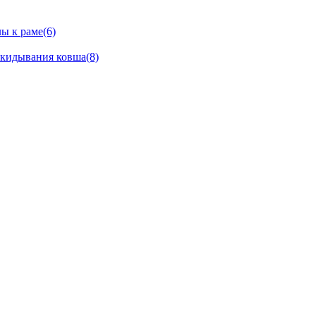
ы к раме(6)
окидывания ковша(8)