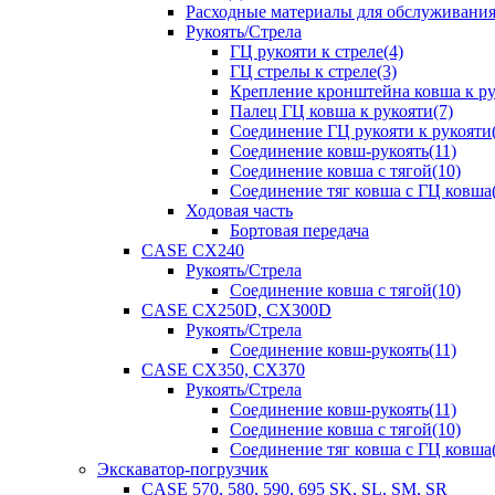
Расходные материалы для обслуживани
Рукоять/Стрела
ГЦ рукояти к стреле(4)
ГЦ стрелы к стреле(3)
Крепление кронштейна ковша к ру
Палец ГЦ ковша к рукояти(7)
Соединение ГЦ рукояти к рукояти(
Соединение ковш-рукоять(11)
Соединение ковша с тягой(10)
Соединение тяг ковша с ГЦ ковша(
Ходовая часть
Бортовая передача
CASE CX240
Рукоять/Стрела
Соединение ковша с тягой(10)
CASE CX250D, CX300D
Рукоять/Стрела
Соединение ковш-рукоять(11)
CASE CX350, CX370
Рукоять/Стрела
Соединение ковш-рукоять(11)
Соединение ковша с тягой(10)
Соединение тяг ковша с ГЦ ковша(
Экскаватор-погрузчик
CASE 570, 580, 590, 695 SK, SL, SM, SR