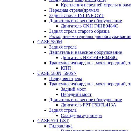
Крепления передней стрелы к раме
Передняя стрела(прямая)
Задняя стрела INLINE CYL
Двигатель и навесное оборудование
Двигатель CNH F4HE9484C
Задняя стрела старого образца
Расходные материалы для обслуживания
CASE 580M
Задняя стрела
Двигатель и навесное оборудование
Двигатель NEF-F4HE0484G
Трансмиссия(карданы, мост передний, за
КПП
CASE 580N, 590SN
Передняя стрела
Трансмиссия(карданы, мост передний, за
Задний мост
Передний мост
Двигатель и навесное оборудование
Двигатель FPT F5BFL413A
Задняя стрела
Слайдеры аутригера
CASE 570 T/ST
Гидравлика