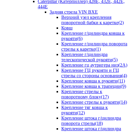
Caterpillar (Катерпиллер) 428E, 432E, 442E,
444E
Задняя стрела VIN BXE
Верхний узел крепления
поворотной бабки к каретке(2)
Ковш
Крепление г/цилиндра ковша к
рукояти(6)
Крепление г/цилиндра поворота
стрелы к каретке(1)
Крепление г/цилиндра
телескопической рукояти(5)
Крепление гц аутригера низ(2А)
Крепление ГЦ рукояти и ГЦ
стрелы со стороны основания(4)
Крепление ковша к рукояти(11)
Крепление ковша к трапеции(9)
Крепление стрелы к
поворотному блоку(17)
Крепление стрелы к рукояти(14)
Крепление тяг ковша к
рукояти(12)
Крепление штока г/цилиндра
поворота стрелы(18)
Крепление штока г/цилиндра