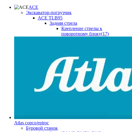
ACE
Экскаватор-погрузчик
ACE TLB95
Задняя стрела
Крепление стрелы к
поворотному блоку(17)
Atlas copco/epiroc
Буровой станок