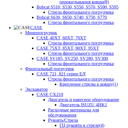
опрокидывания ковша(8)
Bobcat S510, S530, S550, S570, S590, S595
Стрела фронтального погрузчика
Bobcat S630, S650, S740, S750, S770
Стрела фронтального погрузчика
CASE
Минипогрузчик
CASE 40XT, 60XT, 70XT
Стрела фронтального погрузчика
CASE 75XT, 85XT, 90XT, 95XT
Стрела фронтального погрузчика
CASE SV185, SV250, SV280, SV300
Стрела фронтального погрузчика
Фронтальный погрузчик
CASE 721, 821 серии E/F
Стрела фронтального погрузчика
Крепление стрелы к ковшу(1)
Экскаватор
CASE CX210
Двигатель и навесное оборудование
Двигатель ISUZU 4HK1
Расходные материалы для
обслуживания
Рукоять/Стрела
ГЦ рукояти к стреле(4)