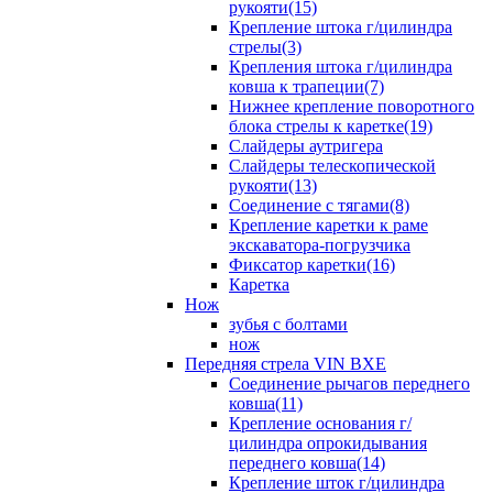
рукояти(15)
Крепление штока г/цилиндра
стрелы(3)
Крепления штока г/цилиндра
ковша к трапеции(7)
Нижнее крепление поворотного
блока стрелы к каретке(19)
Слайдеры аутригера
Слайдеры телескопической
рукояти(13)
Соединение с тягами(8)
Крепление каретки к раме
экскаватора-погрузчика
Фиксатор каретки(16)
Каретка
Нож
зубья с болтами
нож
Передняя стрела VIN BXE
Cоединение рычагов переднего
ковша(11)
Крепление основания г/
цилиндра опрокидывания
переднего ковша(14)
Крепление шток г/цилиндра