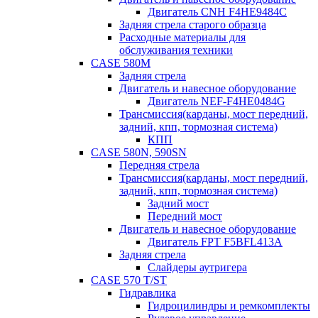
Двигатель CNH F4HE9484C
Задняя стрела старого образца
Расходные материалы для
обслуживания техники
CASE 580M
Задняя стрела
Двигатель и навесное оборудование
Двигатель NEF-F4HE0484G
Трансмиссия(карданы, мост передний,
задний, кпп, тормозная система)
КПП
CASE 580N, 590SN
Передняя стрела
Трансмиссия(карданы, мост передний,
задний, кпп, тормозная система)
Задний мост
Передний мост
Двигатель и навесное оборудование
Двигатель FPT F5BFL413A
Задняя стрела
Слайдеры аутригера
CASE 570 T/ST
Гидравлика
Гидроцилиндры и ремкомплекты