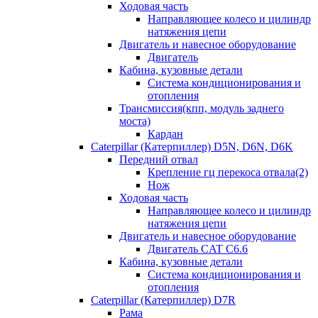
Ходовая часть
Направляющее колесо и цилиндр
натяжения цепи
Двигатель и навесное оборудование
Двигатель
Кабина, кузовные детали
Система кондиционирования и
отопления
Трансмиссия(кпп, модуль заднего
моста)
Кардан
Caterpillar (Катерпиллер) D5N, D6N, D6K
Передний отвал
Крепление гц перекоса отвала(2)
Нож
Ходовая часть
Направляющее колесо и цилиндр
натяжения цепи
Двигатель и навесное оборудование
Двигатель CAT C6.6
Кабина, кузовные детали
Система кондиционирования и
отопления
Caterpillar (Катерпиллер) D7R
Рама