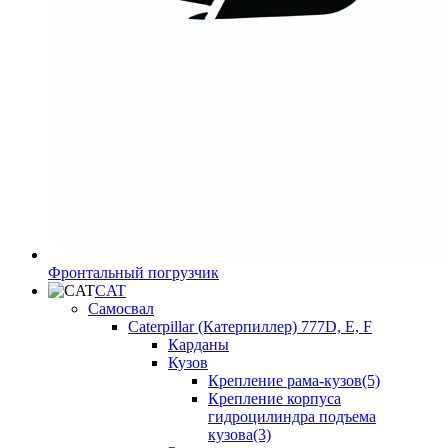
Фронтальный погрузчик
CAT
Самосвал
Caterpillar (Катерпиллер) 777D, E, F
Карданы
Кузов
Крепление рама-кузов(5)
Крепление корпуса
гидроцилиндра подъема
кузова(3)