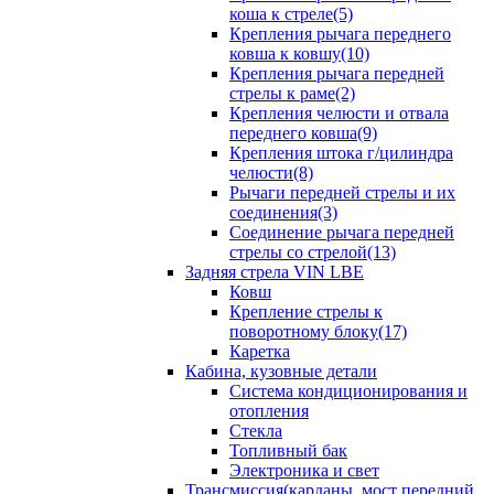
коша к стреле(5)
Крепления рычага переднего
ковша к ковшу(10)
Крепления рычага передней
стрелы к раме(2)
Крепления челюсти и отвала
переднего ковша(9)
Крепления штока г/цилиндра
челюсти(8)
Рычаги передней стрелы и их
соединения(3)
Соединение рычага передней
стрелы со стрелой(13)
Задняя стрела VIN LBE
Ковш
Крепление стрелы к
поворотному блоку(17)
Каретка
Кабина, кузовные детали
Система кондиционирования и
отопления
Стекла
Топливный бак
Электроника и свет
Трансмиссия(карданы, мост передний,