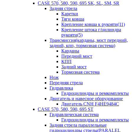
CASE 570, 580, 590, 695 SK, SL, SM, SR
Задняя стрела
Каретки
Тяги ковша
Крепление ковша к рукояти(11)
Крепление штока г/цилиндра
рукояти(5)
Трансмиссия(карданы, мост передний,
задний, кпп, тормозная система)
Карданы
Передний мост
КПП
Задний мост
Тормозная система
Нож
Передняя стрела
Гидравлика
Гидроцилиндры и ремкомплекты
Двигатель и навесное оборудование
Двигатель CNH F4HE9484C
CASE 570, 580, 590, 695 ST
Гидравлическая система
Гидроцилиндры и ремкомплекты
Задняя стрела параллельные
гидроцилиндры стрелы(PARALEL