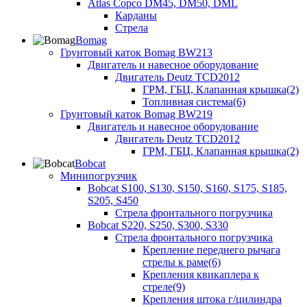
Atlas Copco DM45, DM50, DML
Карданы
Стрела
Bomag
Грунтовый каток Bomag BW213
Двигатель и навесное оборудование
Двигатель Deutz TCD2012
ГРМ, ГБЦ, Клапанная крышка(2)
Топливная система(6)
Грунтовый каток Bomag BW219
Двигатель и навесное оборудование
Двигатель Deutz TCD2012
ГРМ, ГБЦ, Клапанная крышка(2)
Bobcat
Минипогрузчик
Bobcat S100, S130, S150, S160, S175, S185,
S205, S450
Стрела фронтального погрузчика
Bobcat S220, S250, S300, S330
Стрела фронтального погрузчика
Крепление переднего рычага
стрелы к раме(6)
Крепления квикаплера к
стреле(9)
Крепления штока г/цилиндра