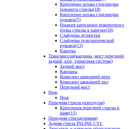
Крепление штока г/цилиндра
поворота стрелы(18)
Крепление штока г/цилиндра
рукояти(5)
Нижнее крепление поворотного
блока стрелы к каретке(19)
Слайдеры аутригера
Слайдеры телескопической
рукояти(13)
Каретка
Трансмиссия(карданы, мост передний,
задний, кпп, тормозная система)
Задний мост
Карданы
Комплект шкворней верх
Комплект шкворней низ
Передний мост
Нож
Нож
Передняя стрела (изогнутая)
Крепления передней стрелы к
раме(15)
Передняя стрела(прямая)
Задняя стрела INLINE CYL
Двигатель и навесное оборудование