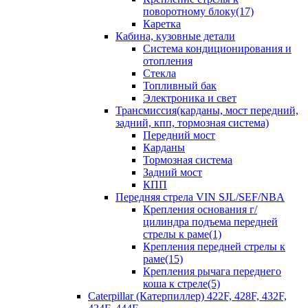
поворотному блоку(17)
Каретка
Кабина, кузовные детали
Система кондиционирования и
отопления
Стекла
Топливный бак
Электроника и свет
Трансмиссия(карданы, мост передний,
задний, кпп, тормозная система)
Передний мост
Карданы
Тормозная система
Задний мост
КПП
Передняя стрела VIN SJL/SEF/NBA
Крепления основания г/
цилиндра подъема передней
стрелы к раме(1)
Крепления передней стрелы к
раме(15)
Крепления рычага переднего
коша к стреле(5)
Caterpillar (Катерпиллер) 422F, 428F, 432F,