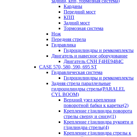
задний, кпп, тормозная система)
Карданы
Передний мост
КПП
Задний мост
Тормозная система
Нож
Передняя стрела
Гидравлика
Гидроцилиндры и ремкомплекты
Двигатель и навесное оборудование
Двигатель CNH F4HE9484C
CASE 570, 580, 590, 695 ST
Гидравлическая система
Гидроцилиндры и ремкомплекты
Задняя стрела параллельные
гидроцилиндры стрелы(PARALEL
CYL BOOM)
Верхний узел крепления
поворотной бабки к каретке(2)
Крепление г/цилиндра поворота
стрелы сверху и снизу(1)
Крепление г/цилиндра рукояти и
г/цилиндра стрелы(4)
Крепление г/цилиндра стрелы к