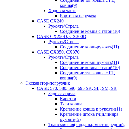
Соединение тяг ковша с ГЦ
ковша(9)
Ходовая часть
Бортовая передача
CASE CX240
Рукоять/Стрела
Соединение ковша с тягой(10)
CASE CX250D, CX300D
Рукоять/Стрела
Соединение ковш-рукоять(11)
CASE CX350, CX370
Рукоять/Стрела
Соединение ковш-рукоять(11)
Соединение ковша с тягой(10)
Соединение тяг ковша с ГЦ
ковша(9)
Экскаватор-погрузчик
CASE 570, 580, 590, 695 SK, SL, SM, SR
Задняя стрела
Каретки
Тяги ковша
Крепление ковша к рукояти(11)
Крепление штока г/цилиндра
рукояти(5)
Трансмиссия(карданы, мост передний,