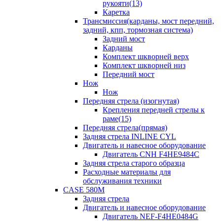
рукояти(13)
Каретка
Трансмиссия(карданы, мост передний,
задний, кпп, тормозная система)
Задний мост
Карданы
Комплект шкворней верх
Комплект шкворней низ
Передний мост
Нож
Нож
Передняя стрела (изогнутая)
Крепления передней стрелы к
раме(15)
Передняя стрела(прямая)
Задняя стрела INLINE CYL
Двигатель и навесное оборудование
Двигатель CNH F4HE9484C
Задняя стрела старого образца
Расходные материалы для
обслуживания техники
CASE 580M
Задняя стрела
Двигатель и навесное оборудование
Двигатель NEF-F4HE0484G