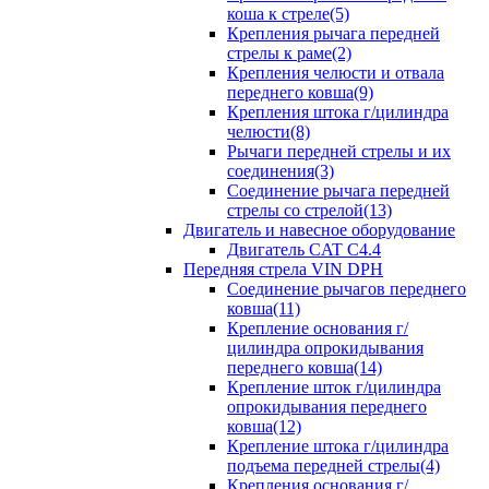
коша к стреле(5)
Крепления рычага передней
стрелы к раме(2)
Крепления челюсти и отвала
переднего ковша(9)
Крепления штока г/цилиндра
челюсти(8)
Рычаги передней стрелы и их
соединения(3)
Соединение рычага передней
стрелы со стрелой(13)
Двигатель и навесное оборудование
Двигатель CAT C4.4
Передняя стрела VIN DPH
Cоединение рычагов переднего
ковша(11)
Крепление основания г/
цилиндра опрокидывания
переднего ковша(14)
Крепление шток г/цилиндра
опрокидывания переднего
ковша(12)
Крепление штока г/цилиндра
подъема передней стрелы(4)
Крепления основания г/