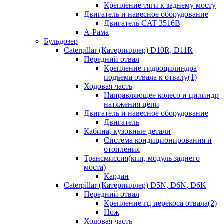
Крепление тяги к заднему мосту
Двигатель и навесное оборудование
Двигатель CAT 3516B
А-Рама
Бульдозер
Caterpillar (Катерпиллер) D10R, D11R
Передний отвал
Крепление гидроцилиндра
подъема отвала к отвалу(1)
Ходовая часть
Направляющее колесо и цилиндр
натяжения цепи
Двигатель и навесное оборудование
Двигатель
Кабина, кузовные детали
Система кондиционирования и
отопления
Трансмиссия(кпп, модуль заднего
моста)
Кардан
Caterpillar (Катерпиллер) D5N, D6N, D6K
Передний отвал
Крепление гц перекоса отвала(2)
Нож
Ходовая часть