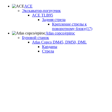
ACE
Экскаватор-погрузчик
ACE TLB95
Задняя стрела
Крепление стрелы к
поворотному блоку(17)
Atlas copco/epiroc
Буровой станок
Atlas Copco DM45, DM50, DML
Карданы
Стрела