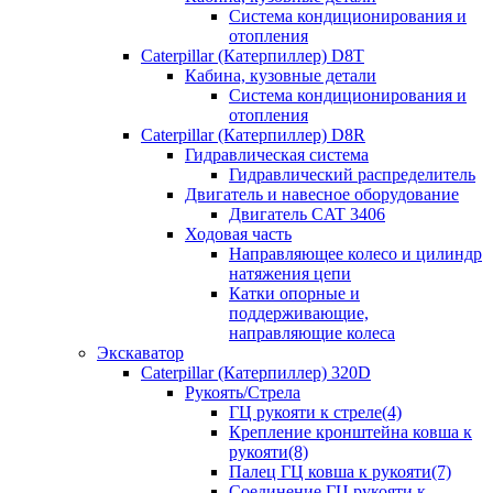
Система кондиционирования и
отопления
Caterpillar (Катерпиллер) D8T
Кабина, кузовные детали
Система кондиционирования и
отопления
Caterpillar (Катерпиллер) D8R
Гидравлическая система
Гидравлический распределитель
Двигатель и навесное оборудование
Двигатель CAT 3406
Ходовая часть
Направляющее колесо и цилиндр
натяжения цепи
Катки опорные и
поддерживающие,
направляющие колеса
Экскаватор
Caterpillar (Катерпиллер) 320D
Рукоять/Стрела
ГЦ рукояти к стреле(4)
Крепление кронштейна ковша к
рукояти(8)
Палец ГЦ ковша к рукояти(7)
Соединение ГЦ рукояти к