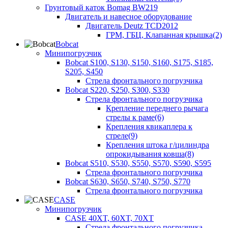
Грунтовый каток Bomag BW219
Двигатель и навесное оборудование
Двигатель Deutz TCD2012
ГРМ, ГБЦ, Клапанная крышка(2)
Bobcat
Минипогрузчик
Bobcat S100, S130, S150, S160, S175, S185,
S205, S450
Стрела фронтального погрузчика
Bobcat S220, S250, S300, S330
Стрела фронтального погрузчика
Крепление переднего рычага
стрелы к раме(6)
Крепления квикаплера к
стреле(9)
Крепления штока г/цилиндра
опрокидывания ковша(8)
Bobcat S510, S530, S550, S570, S590, S595
Стрела фронтального погрузчика
Bobcat S630, S650, S740, S750, S770
Стрела фронтального погрузчика
CASE
Минипогрузчик
CASE 40XT, 60XT, 70XT
Стрела фронтального погрузчика