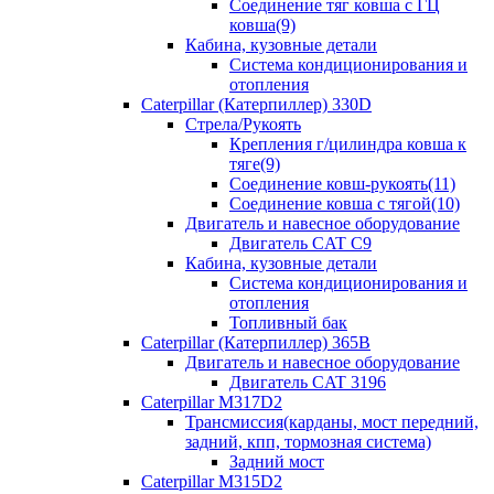
Соединение тяг ковша с ГЦ
ковша(9)
Кабина, кузовные детали
Система кондиционирования и
отопления
Caterpillar (Катерпиллер) 330D
Стрела/Рукоять
Крепления г/цилиндра ковша к
тяге(9)
Соединение ковш-рукоять(11)
Соединение ковша с тягой(10)
Двигатель и навесное оборудование
Двигатель CAT C9
Кабина, кузовные детали
Система кондиционирования и
отопления
Топливный бак
Caterpillar (Катерпиллер) 365B
Двигатель и навесное оборудование
Двигатель CAT 3196
Caterpillar M317D2
Трансмиссия(карданы, мост передний,
задний, кпп, тормозная система)
Задний мост
Caterpillar M315D2