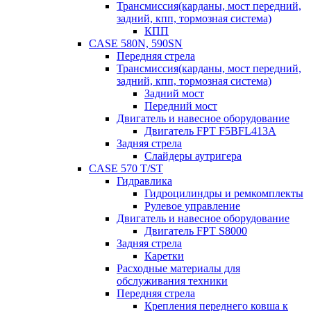
Трансмиссия(карданы, мост передний,
задний, кпп, тормозная система)
КПП
CASE 580N, 590SN
Передняя стрела
Трансмиссия(карданы, мост передний,
задний, кпп, тормозная система)
Задний мост
Передний мост
Двигатель и навесное оборудование
Двигатель FPT F5BFL413A
Задняя стрела
Слайдеры аутригера
CASE 570 T/ST
Гидравлика
Гидроцилиндры и ремкомплекты
Рулевое управление
Двигатель и навесное оборудование
Двигатель FPT S8000
Задняя стрела
Каретки
Расходные материалы для
обслуживания техники
Передняя стрела
Крепления переднего ковша к