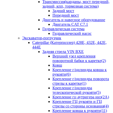
Трансмиссия(карданы, мост передний,
задний, кпп, тормозная система)
Задний мост
Передний мост
Двигатель и навесное оборудование
Двигатель CAT C7.1
Гидравлическая система
Гидравлический насос
Экскаватор-погрузчик
Caterpillar (Катерпиллер) 428E, 432E, 442E,
444E
Задняя стрела VIN BXE
Верхний узел крепления
поворотной бабки к каретке(2)
Ковш
Крепление г/цилиндра ковша к
рукояти(6)
Крепление г/цилиндра поворота
стрелы к каретке(1)
Крепление г/цилиндра
телескопической рукояти(5)
Крепление гц аутригера низ(2А)
Крепление ГЦ рукояти и ГЦ
стрелы со стороны основания(4)
Крепление ковша к рукояти(11)