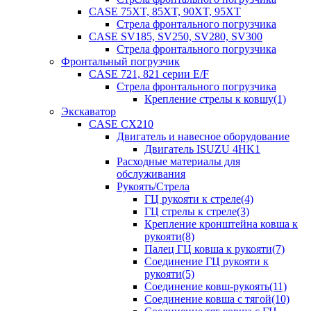
CASE 75XT, 85XT, 90XT, 95XT
Стрела фронтального погрузчика
CASE SV185, SV250, SV280, SV300
Стрела фронтального погрузчика
Фронтальный погрузчик
CASE 721, 821 серии E/F
Стрела фронтального погрузчика
Крепление стрелы к ковшу(1)
Экскаватор
CASE CX210
Двигатель и навесное оборудование
Двигатель ISUZU 4HK1
Расходные материалы для
обслуживания
Рукоять/Стрела
ГЦ рукояти к стреле(4)
ГЦ стрелы к стреле(3)
Крепление кронштейна ковша к
рукояти(8)
Палец ГЦ ковша к рукояти(7)
Соединение ГЦ рукояти к
рукояти(5)
Соединение ковш-рукоять(11)
Соединение ковша с тягой(10)